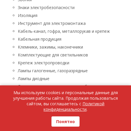
Знаки электробезопасности
Изоляция
Инструмент для электромонтажа
Кабель-канал, гофра, металлорукав и крепеж
Кабельная продукция
Клемники, зажимы, наконечники
Комплектующие для светильников
Крепеж электропроводки
Лампы галогенные, газоразрядные
Лампы диодные
Лампы люминисцентные, энергосберегающие
Мы используем cookies и персональные данные для
Лампы накаливания
улучшения работы сайта. Продолжая пользоваться
Лампы паяльные, лупы, паяльники, паяльные пасты
сайтом, вы соглашаетесь с
Политикой
конфиденциальности
.
Ленты светодиодные
Люстры, бра, светильники
Понятно
Бра, светильники