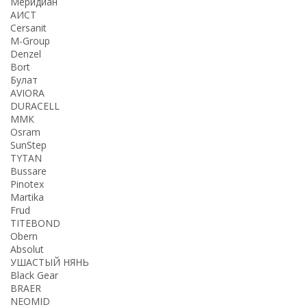
Меридиан
АИСТ
Cersanit
M-Group
Denzel
Bort
Булат
AVIORA
DURACELL
ММК
Osram
SunStep
TYTAN
Bussare
Pinotex
Martika
Frud
TITEBOND
Obern
Absolut
УШАСТЫЙ НЯНЬ
Black Gear
BRAER
NEOMID