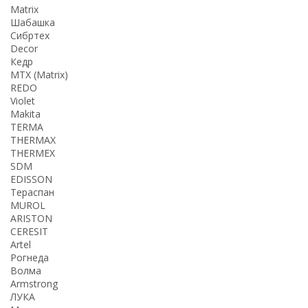
Matrix
Шабашка
Сибртех
Decor
Кедр
MTX (Matrix)
REDO
Violet
Makita
TERMA
THERMАX
THERMEX
SDM
EDISSON
Тераспан
MUROL
ARISTON
CERESIT
Artel
Рогнеда
Волма
Armstrong
ЛУКА