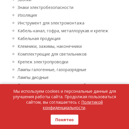
Знаки электробезопасности
Изоляция
Инструмент для электромонтажа
Кабель-канал, гофра, металлорукав и крепеж
Кабельная продукция
Клемники, зажимы, наконечники
Комплектующие для светильников
Крепеж электропроводки
Лампы галогенные, газоразрядные
Лампы диодные
Лампы люминисцентные, энергосберегающие
Мы используем cookies и персональные данные для
Лампы накаливания
улучшения работы сайта. Продолжая пользоваться
Лампы паяльные, лупы, паяльники, паяльные пасты
сайтом, вы соглашаетесь с
Политикой
конфиденциальности
.
Ленты светодиодные
Люстры, бра, светильники
Понятно
Бра, светильники