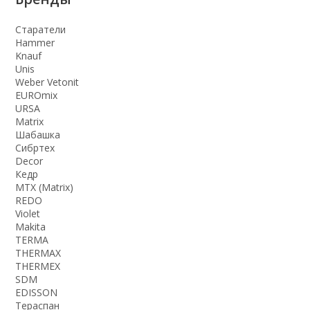
Старатели
Hammer
Knauf
Unis
Weber Vetonit
EUROmix
URSA
Matrix
Шабашка
Сибртех
Decor
Кедр
MTX (Matrix)
REDO
Violet
Makita
TERMA
THERMАX
THERMEX
SDM
EDISSON
Тераспан