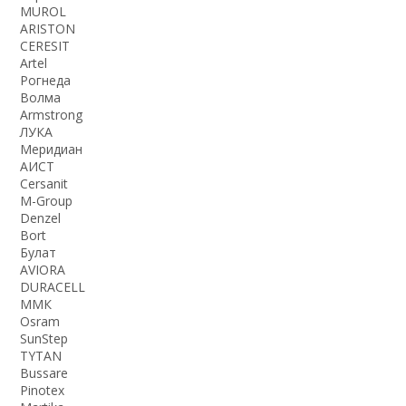
MUROL
ARISTON
CERESIT
Artel
Рогнеда
Волма
Armstrong
ЛУКА
Меридиан
АИСТ
Cersanit
M-Group
Denzel
Bort
Булат
AVIORA
DURACELL
ММК
Osram
SunStep
TYTAN
Bussare
Pinotex