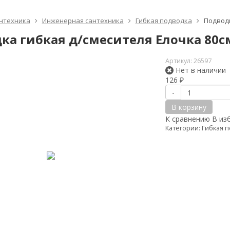
нтехника
Инженерная сантехника
Гибкая подводка
Подводк
ка гибкая д/смесителя Елочка 80с
Артикул:
26597
Нет в наличии
126
₽
-
В корзину
К сравнению
В из
Категории:
Гибкая 