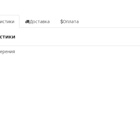
истики
Доставка
Оплата
стики
мерения