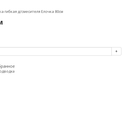
а гибкая д/смесителя Елочка 80см
м
+
бранное
подводка