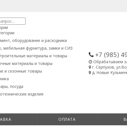
ории
тегории
мент, оборудование и расходники
, мебельная фурнитура, замки и СИЗ
+7 (985)
4
троительные материалы и товары
Обрабатываем з
очные материалы и товары
г. Серпухов, ул.В
е и сезонные товары
д. Новые Кузьменк
ника
ары, посуда
отехнические изделия
АВКА
ОПЛАТА
В