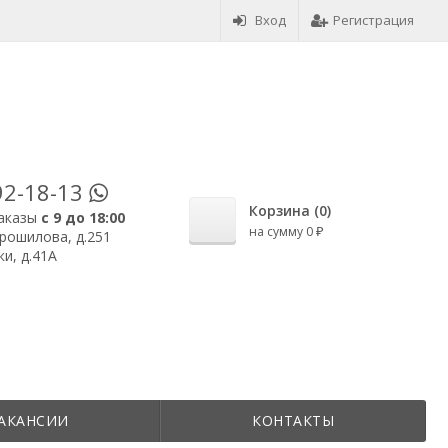
Вход
Регистрация
92-18-13
Корзина (
0
)
аказы
с 9 до 18:00
на сумму
0
орошилова, д.251
₽
и, д.41А
АКАНСИИ
КОНТАКТЫ