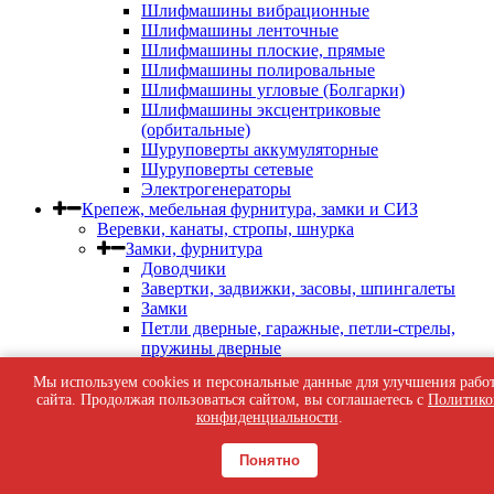
Шлифмашины вибрационные
Шлифмашины ленточные
Шлифмашины плоские, прямые
Шлифмашины полировальные
Шлифмашины угловые (Болгарки)
Шлифмашины эксцентриковые
(орбитальные)
Шуруповерты аккумуляторные
Шуруповерты сетевые
Электрогенераторы
Крепеж, мебельная фурнитура, замки и СИЗ
Веревки, канаты, стропы, шнурка
Замки, фурнитура
Доводчики
Завертки, задвижки, засовы, шпингалеты
Замки
Петли дверные, гаражные, петли-стрелы,
пружины дверные
Фурнитура дверная
Мы используем cookies и персональные данные для улучшения рабо
Фурнитура мебельная
сайта. Продолжая пользоваться сайтом, вы соглашаетесь с
Политико
Фурнитура оконная
конфиденциальности
.
Ящики почтовые
Клейкие ленты
Понятно
Крепёж
Анкера