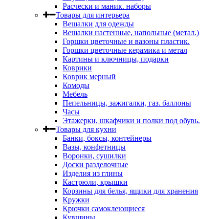
Расчески и маник. наборы
Товары для интерьера
Вешалки для одежды
Вешалки настенные, напольные (метал.)
Горшки цветочные и вазоны пластик.
Горшки цветочные керамика и метал
Картины и ключницы, подарки
Коврики
Коврик мерный
Комоды
Мебель
Пепельницы, зажигалки, газ. баллоны
Часы
Этажерки, шкафчики и полки под обувь.
Товары для кухни
Банки, боксы, контейнеры
Вазы, конфетницы
Воронки, сушилки
Доски разделочные
Изделия из глины
Кастрюли, крышки
Корзины для белья, ящики для хранения
Кружки
Крючки самоклеющиеся
Кувшины