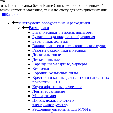
ата
ить Пьеза насадка белая Flame Gun можно как наличными/
вской картой в магазине, так и по счёту для юридических лиц.
Каталог
Инструмент, оборудование и расходники
Расходники
Биты, насадки, патроны, адапторы
Бумага наждачная, сетка абразивная
Буры, пики, лопатки
Валики, ванночки, телескопические ручки
Газовые баллончики и насадки
Диски алмазные
Диски пильные
Карандаши малярные, маркеры
Кисточки
Коронки, кольцевые пилы
Крестики и клинья для плитки и напольных
покрытий, СВП
Круги абразивные, отрезные
Ленты абразивные
Масла, химия
Пилки, ножи, полотна к
электроинструменту
Расходные материалы для МФИ и