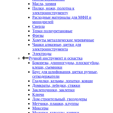
Масла, химия
Пилки, ножи, полотна к
электроинструменту
Расходные материалы для МФИ и
минидрелей
Сверла
Терки полиуретановые
Фрезы
Хомуты металлические черевячные
Чашки алмазные, щетки для
электроинструмента
Электроды
Ручной инструмент и оснастка
Бокорезы, длинногудцы, плоскогубцы,
клещи, съемники
Брус для шлифования, щетки ручные,
сеткодержатели
Гладилки, кельмы, лопатки, ковши
Домкраты, лебедки, стяжки
Заклепочники, заклепки
Ключи
Лом строительный, гвоздодеры
Метчики, плашки, клуппы
Миксеры
Молотки, кувалды, киянки