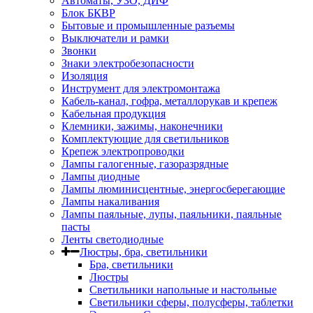
Автоматы, УЗО, ДИФ
Блок БКВР
Бытовые и промышленные разъемы
Выключатели и рамки
Звонки
Знаки электробезопасности
Изоляция
Инструмент для электромонтажа
Кабель-канал, гофра, металлорукав и крепеж
Кабельная продукция
Клемники, зажимы, наконечники
Комплектующие для светильников
Крепеж электропроводки
Лампы галогенные, газоразрядные
Лампы диодные
Лампы люминисцентные, энергосберегающие
Лампы накаливания
Лампы паяльные, лупы, паяльники, паяльные
пасты
Ленты светодиодные
Люстры, бра, светильники
Бра, светильники
Люстры
Светильники напольные и настольные
Светильники сферы, полусферы, таблетки