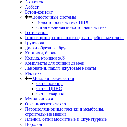
Аквасток
Асбест
Бетон-контакт
Водосточные системы
Водосточная система ПВХ
Оцинкованная водосточная система
Геотекстиль
Гипсокартон, гипсоволокно, пазогребневые плиты
Грунтовки
Доски обрезные, брус
Кирпичи, блоки
Кольца, крышки ж/б
Комплекты для обивки дверей
Льноватин, пакля, джутовые канаты
Мастика
Металлические сетки
Сетка-рабица
Сетка ЦПВС
Сетка сварная
Металлопрокат
Органическое стекло
Пароизоляционные пленки и мембраны,
строительные мешки
Пленки, сетки москитные и штукатурные
Поролон