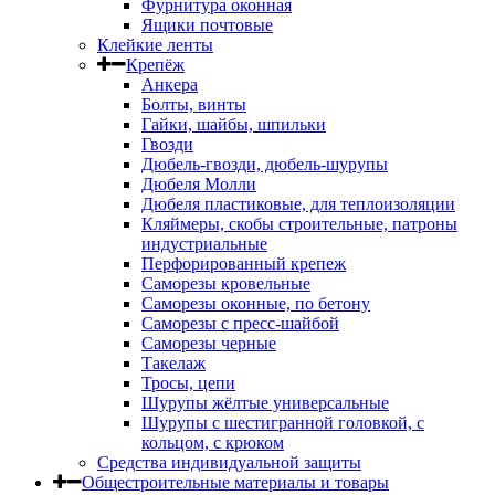
Фурнитура оконная
Ящики почтовые
Клейкие ленты
Крепёж
Анкера
Болты, винты
Гайки, шайбы, шпильки
Гвозди
Дюбель-гвозди, дюбель-шурупы
Дюбеля Молли
Дюбеля пластиковые, для теплоизоляции
Кляймеры, скобы строительные, патроны
индустриальные
Перфорированный крепеж
Саморезы кровельные
Саморезы оконные, по бетону
Саморезы с пресс-шайбой
Саморезы черные
Такелаж
Тросы, цепи
Шурупы жёлтые универсальные
Шурупы с шестигранной головкой, с
кольцом, с крюком
Средства индивидуальной защиты
Общестроительные материалы и товары