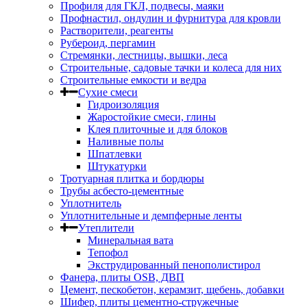
Профиля для ГКЛ, подвесы, маяки
Профнастил, ондулин и фурнитура для кровли
Растворители, реагенты
Рубероид, пергамин
Стремянки, лестницы, вышки, леса
Строительные, садовые тачки и колеса для них
Строительные емкости и ведра
Сухие смеси
Гидроизоляция
Жаростойкие смеси, глины
Клея плиточные и для блоков
Наливные полы
Шпатлевки
Штукатурки
Тротуарная плитка и бордюры
Трубы асбесто-цементные
Уплотнитель
Уплотнительные и демпферные ленты
Утеплители
Минеральная вата
Тепофол
Экструдированный пенополистирол
Фанера, плиты OSB, ДВП
Цемент, пескобетон, керамзит, щебень, добавки
Шифер, плиты цементно-стружечные