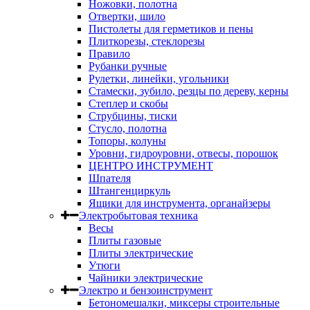
Ножовки, полотна
Отвертки, шило
Пистолеты для герметиков и пены
Плиткорезы, стеклорезы
Правило
Рубанки ручные
Рулетки, линейки, угольники
Стамески, зубило, резцы по дереву, керны
Степлер и скобы
Струбцины, тиски
Стусло, полотна
Топоры, колуны
Уровни, гидроуровни, отвесы, порошок
ЦЕНТРО ИНСТРУМЕНТ
Шпателя
Штангенциркуль
Ящики для инструмента, органайзеры
Электробытовая техника
Весы
Плиты газовые
Плиты электрические
Утюги
Чайники электрические
Электро и бензоинструмент
Бетономешалки, миксеры строительные