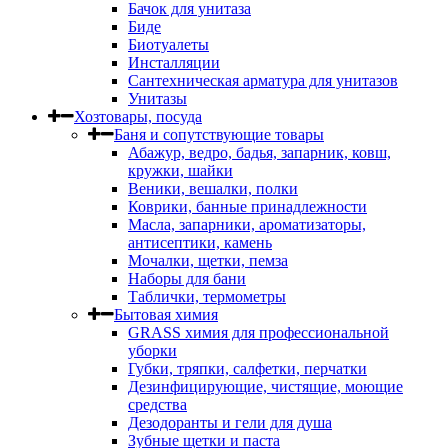
Бачок для унитаза
Биде
Биотуалеты
Инсталляции
Сантехническая арматура для унитазов
Унитазы
Хозтовары, посуда
Баня и сопутствующие товары
Абажур, ведро, бадья, запарник, ковш,
кружки, шайки
Веники, вешалки, полки
Коврики, банные принадлежности
Масла, запарники, ароматизаторы,
антисептики, камень
Мочалки, щетки, пемза
Наборы для бани
Таблички, термометры
Бытовая химия
GRASS химия для профессиональной
уборки
Губки, тряпки, салфетки, перчатки
Дезинфицирующие, чистящие, моющие
средства
Дезодоранты и гели для душа
Зубные щетки и паста