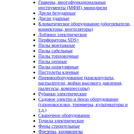
Граверы, многофункциональные
инструменты (МФИ), минидрели
Дрели безударные
Дрели ударные
Климатическое оборудование (обогреватели,
конвекторы, вентиляторы)
Лобзики электрические
Перфораторы SDS+
Пилы монтажные
Пилы сабельные
Пилы торцовочные
Пилы цепные
Пилы циркулярные
Пистолеты клеевые
Пневмооборудование (краскопульты,
распылители, мойки высокого давления,
пылесосы, компрессоры)
Рубанки электрические
Садовое электро и бензо оборудование
(газонокосилки, триммеры, культиваторы и
т.д.)
Сварочное оборудование
Точила электрические
Фены строительные
Фрезеры, кромкорезы