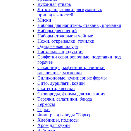
Кухонная утварь
Лотки, подставки для кухонных
принадлежностей
Миски
Наборы для напитков, стаканы, креманки
Наборы для специй
Наборы столовые и чайные
Ножи, открывалки, точилки
Одноразовая посуда
Пасхальная продукция
Салфетки сервировочные, подставки под
горячее
Сахарницы, кофейники, чайники
заварочные, масленки
Силиконовые, кулинарные формы
Сито, дуршлаги, ковши
Скатерти, клеенки
Сковороды, формы для запекания
Тарелки, салатники, блюда
Термосы
Тёрки
Фильтры для воды "Барьер"
Хлебницы, подносы
Хром для кухни
Чайники