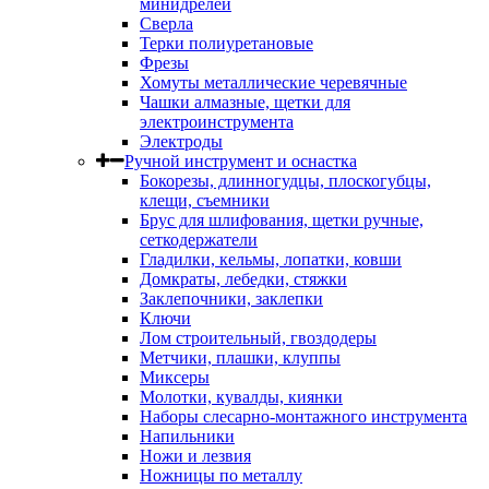
минидрелей
Сверла
Терки полиуретановые
Фрезы
Хомуты металлические черевячные
Чашки алмазные, щетки для
электроинструмента
Электроды
Ручной инструмент и оснастка
Бокорезы, длинногудцы, плоскогубцы,
клещи, съемники
Брус для шлифования, щетки ручные,
сеткодержатели
Гладилки, кельмы, лопатки, ковши
Домкраты, лебедки, стяжки
Заклепочники, заклепки
Ключи
Лом строительный, гвоздодеры
Метчики, плашки, клуппы
Миксеры
Молотки, кувалды, киянки
Наборы слесарно-монтажного инструмента
Напильники
Ножи и лезвия
Ножницы по металлу