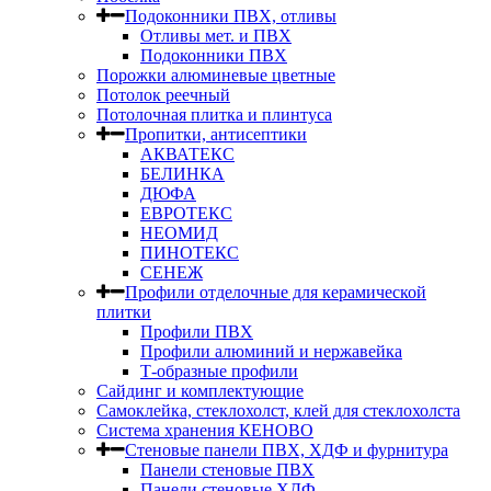
Подоконники ПВХ, отливы
Отливы мет. и ПВХ
Подоконники ПВХ
Порожки алюминевые цветные
Потолок реечный
Потолочная плитка и плинтуса
Пропитки, антисептики
АКВАТЕКС
БЕЛИНКА
ДЮФА
ЕВРОТЕКС
НЕОМИД
ПИНОТЕКС
СЕНЕЖ
Профили отделочные для керамической
плитки
Профили ПВХ
Профили алюминий и нержавейка
Т-образные профили
Сайдинг и комплектующие
Самоклейка, стеклохолст, клей для стеклохолста
Система хранения КЕНОВО
Стеновые панели ПВХ, ХДФ и фурнитура
Панели стеновые ПВХ
Панели стеновые ХДФ