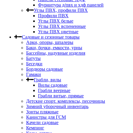
Фурнитура д/пвх и хдф панелей
Углы ПВХ, профили ПВХ
Профили ПВХ
Углы ПВХ белые
Углы ПВХ вспененные
Углы ПВХ цветные
Садовые и сезонные товары
Арки, опоры, шпалеры
Баки, бочки, емкости, урны
Бассейны, надувные изделия
Батуты
Беседки
Бордюры садовые
Гамаки
Грабли, вилы
Вилы садовые
Грабли веерные
Грабли витые, прямые
Детские спорт. комплексы, песочницы
Зимний уборочный инвентарь
Зонты пляжные
Канистры для ГСМ
Качели садовые
Кемпинг