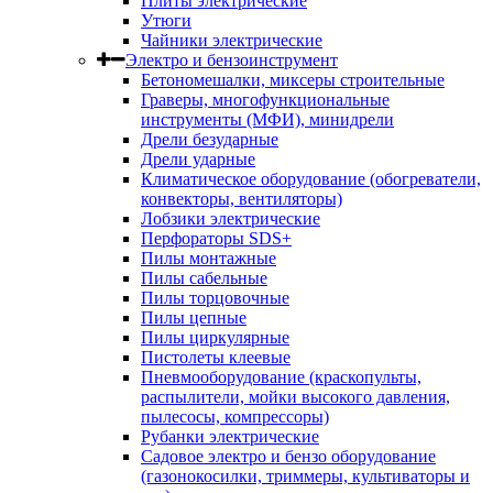
Плиты электрические
Утюги
Чайники электрические
Электро и бензоинструмент
Бетономешалки, миксеры строительные
Граверы, многофункциональные
инструменты (МФИ), минидрели
Дрели безударные
Дрели ударные
Климатическое оборудование (обогреватели,
конвекторы, вентиляторы)
Лобзики электрические
Перфораторы SDS+
Пилы монтажные
Пилы сабельные
Пилы торцовочные
Пилы цепные
Пилы циркулярные
Пистолеты клеевые
Пневмооборудование (краскопульты,
распылители, мойки высокого давления,
пылесосы, компрессоры)
Рубанки электрические
Садовое электро и бензо оборудование
(газонокосилки, триммеры, культиваторы и