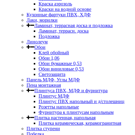
Краска аэрозоль
Краски на водной основе
Кухонные фартуки ПВХ, ХДФ
Лаки, морилки
Ламинат, террасная доска и подложка
Ламинат, террасн. доска
Подложка
Линолеум
Обои
Клей обойный
Обои 1,06
Обои бумажные 0,53
Обои виниловые 0,53
Светозащита
Панель МДФ, Углы МДФ
Пена монтажная
Плинтуса ПВХ, МДФ и фурнитура
Плинтус МДФ
Плинтус ПВХ напольный и д/столешниц
Розетты напольные
Фурнитура к плинтусам напольным
Плитка настенная, напольная
Плитка керамическая, керамогранитная
Плитка ступени
Побелка