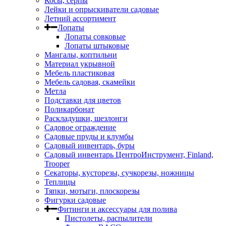
Косы, серпы
Лейки и опрыскиватели садовые
Летний ассортимент
Лопаты
Лопаты совковые
Лопаты штыковые
Мангалы, коптильни
Материал укрывной
Мебель пластиковая
Мебель садовая, скамейки
Метла
Подставки для цветов
Поликарбонат
Раскладушки, шезлонги
Садовое ограждение
Садовые пруды и клумбы
Садовый инвентарь, буры
Садовый инвентарь ЦентроИнструмент, Finland,
Trooper
Секаторы, кусторезы, сучкорезы, ножницы
Теплицы
Тяпки, мотыги, плоскорезы
Фигурки садовые
Фитинги и аксессуары для полива
Пистолеты, распылители