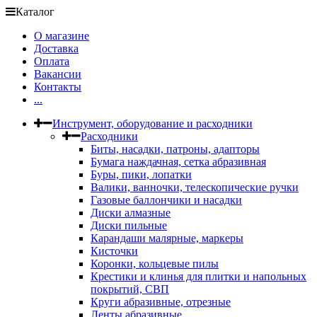
Каталог
О магазине
Доставка
Оплата
Вакансии
Контакты
...
Инструмент, оборудование и расходники
Расходники
Биты, насадки, патроны, адапторы
Бумага наждачная, сетка абразивная
Буры, пики, лопатки
Валики, ванночки, телескопические ручки
Газовые баллончики и насадки
Диски алмазные
Диски пильные
Карандаши малярные, маркеры
Кисточки
Коронки, кольцевые пилы
Крестики и клинья для плитки и напольных
покрытий, СВП
Круги абразивные, отрезные
Ленты абразивные