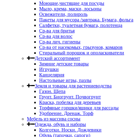
Моющие,чистящие для посуды
Мыло, крема, маски, лосьоны
Освежители, полироль
Пакеты для мусора /завтрака. Бумага, фольга
Салфетки, туалетная бумага, полотенца
Ср-ва для бритья
Ср-ва для волос
Ср-ва лич. гигиены
Ср-ва от насекомых, грызунов, комаров
Стиральный порошок и ополаскиватели
Детский ассортимент
Зимние детские товары
Игрушки
Канцелярия
Настольные игры, пазлы
Земля и товары для растениеводства
Газон. Щепа
Грунт. Биогрунт. Почвогрунт
Краска, побелка для деревьев
Торфяные горшки/ящики для рассады
Удобрение. Дренаж. Торф
Мебель из массива сосны
Одежда, обувь и наборы
Колготки. Носки. Дождевики
Обувь (тапочки, сапоги)