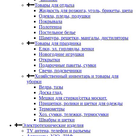
Товары для отдыха
Жидкость для розжига, уголь, брикеты, щепа
Одеяла, пледы, подушки
Покрывала
Полотенца
Постельное белье
Шампура, решетки, мангалы, дистиляторы
Товары для праздника
Елки, эл. гирлянды, венки
Новогодние игрушки
Открытки
Подарочные пакеты, сумки
Свечи, подсвечники
Хозяйственный инвентарь и товары для
уборки
Ведра, тазы
Доска глад.
Мешки для стирки/сетка москит.
Прищепки, ролики и щетки для одежды
Термометры
Хоз. сумки, тележки, термосумки
Швабры и щетки
Электротехнические изделия
TV aнтена, телефон и разъемы