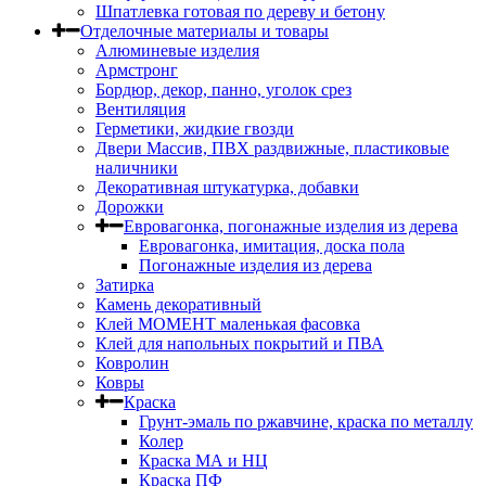
Шпатлевка готовая по дереву и бетону
Отделочные материалы и товары
Алюминевые изделия
Армстронг
Бордюр, декор, панно, уголок срез
Вентиляция
Герметики, жидкие гвозди
Двери Массив, ПВХ раздвижные, пластиковые
наличники
Декоративная штукатурка, добавки
Дорожки
Евровагонка, погонажные изделия из дерева
Евровагонка, имитация, доска пола
Погонажные изделия из дерева
Затирка
Камень декоративный
Клей МОМЕНТ маленькая фасовка
Клей для напольных покрытий и ПВА
Ковролин
Ковры
Краска
Грунт-эмаль по ржавчине, краска по металлу
Колер
Краска МА и НЦ
Краска ПФ