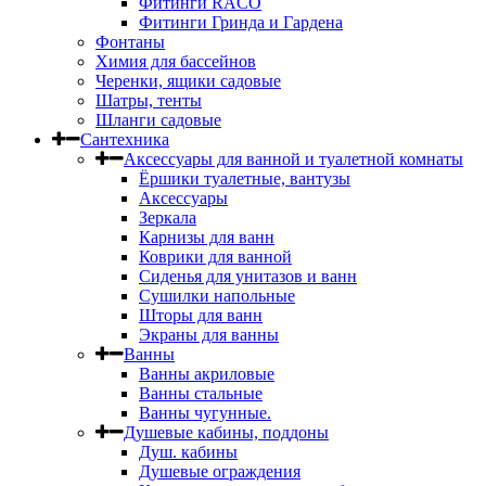
Фитинги RACO
Фитинги Гринда и Гардена
Фонтаны
Химия для бассейнов
Черенки, ящики садовые
Шатры, тенты
Шланги садовые
Сантехника
Аксессуары для ванной и туалетной комнаты
Ёршики туалетные, вантузы
Аксессуары
Зеркала
Карнизы для ванн
Коврики для ванной
Сиденья для унитазов и ванн
Сушилки напольные
Шторы для ванн
Экраны для ванны
Ванны
Ванны акриловые
Ванны стальные
Ванны чугунные.
Душевые кабины, поддоны
Душ. кабины
Душевые ограждения