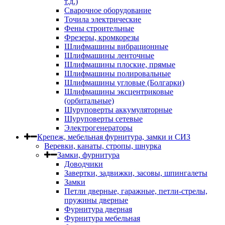
т.д.)
Сварочное оборудование
Точила электрические
Фены строительные
Фрезеры, кромкорезы
Шлифмашины вибрационные
Шлифмашины ленточные
Шлифмашины плоские, прямые
Шлифмашины полировальные
Шлифмашины угловые (Болгарки)
Шлифмашины эксцентриковые
(орбитальные)
Шуруповерты аккумуляторные
Шуруповерты сетевые
Электрогенераторы
Крепеж, мебельная фурнитура, замки и СИЗ
Веревки, канаты, стропы, шнурка
Замки, фурнитура
Доводчики
Завертки, задвижки, засовы, шпингалеты
Замки
Петли дверные, гаражные, петли-стрелы,
пружины дверные
Фурнитура дверная
Фурнитура мебельная