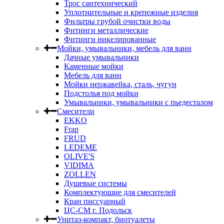
Трос сантехнический
Уплотнительные и крепежные изделия
Фильтры грубой очистки воды
Фитинги металлические
Фитинги никелированные
Мойки, умывальники, мебель для ванн
Дачные умывальники
Каменные мойки
Мебель для ванн
Мойки нержавейка, сталь, чугун
Подстолья под мойки
Умывальники, умывальники с пьедесталом
Смесители
EKKO
Frap
FRUD
LEDEME
OLIVE'S
VIDIMA
ZOLLEN
Душевые системы
Комплектующие для смесителей
Кран писсуарный
ЦС-СМ г. Подольск
Унитаз-компакт, биотуалеты