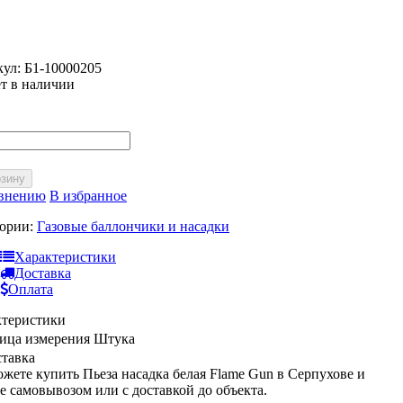
кул:
Б1-10000205
т в наличии
рзину
авнению
В избранное
гории:
Газовые баллончики и насадки
Характеристики
Доставка
Оплата
ктеристики
ица измерения
Штука
тавка
жете купить Пьеза насадка белая Flame Gun в Серпухове и
е самовывозом или с доставкой до объекта.