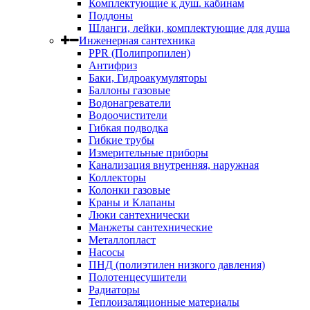
Комплектующие к душ. кабинам
Поддоны
Шланги, лейки, комплектующие для душа
Инженерная сантехника
PPR (Полипропилен)
Антифриз
Баки, Гидроакумуляторы
Баллоны газовые
Водонагреватели
Водоочистители
Гибкая подводка
Гибкие трубы
Измерительные приборы
Канализация внутренняя, наружная
Коллекторы
Колонки газовые
Краны и Клапаны
Люки сантехнически
Манжеты сантехнические
Металлопласт
Насосы
ПНД (полиэтилен низкого давления)
Полотенцесушители
Радиаторы
Теплоизаляционные материалы