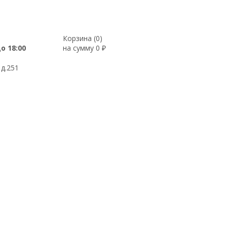
Корзина (
0
)
до 18:00
на сумму
0
₽
 д.251