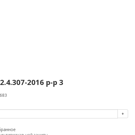
4.307-2016 р-р 3
683
+
бранное
а индивидуальной защиты