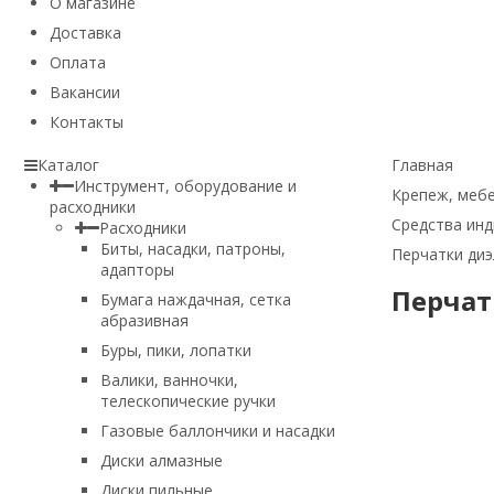
О магазине
Доставка
Оплата
Вакансии
Контакты
Каталог
Главная
Инструмент, оборудование и
Крепеж, мебе
расходники
Средства ин
Расходники
Биты, насадки, патроны,
Перчатки диэ
адапторы
Перчатк
Бумага наждачная, сетка
абразивная
Буры, пики, лопатки
Валики, ванночки,
телескопические ручки
Газовые баллончики и насадки
Диски алмазные
Диски пильные