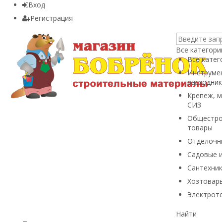
Вход
Регистрация
Все категори
Все катег
Инструмен
расходник
Крепеж, м
СИЗ
Общестро
товары
Отделочн
Садовые 
Сантехни
Хозтовары
Электроте
Найти