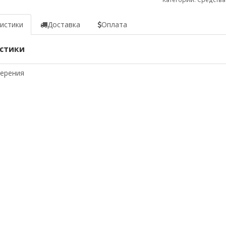
истики
Доставка
Оплата
стики
мерения