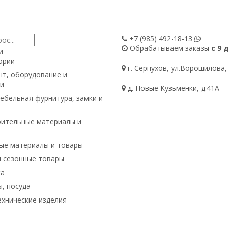
+7 (985)
492-18-13
Обрабатываем заказы
с 9 
и
ории
г. Серпухов, ул.Ворошилова,
т, оборудование и
и
д. Новые Кузьменки, д.41А
ебельная фурнитура, замки и
ительные материалы и
ые материалы и товары
и сезонные товары
ка
, посуда
хнические изделия