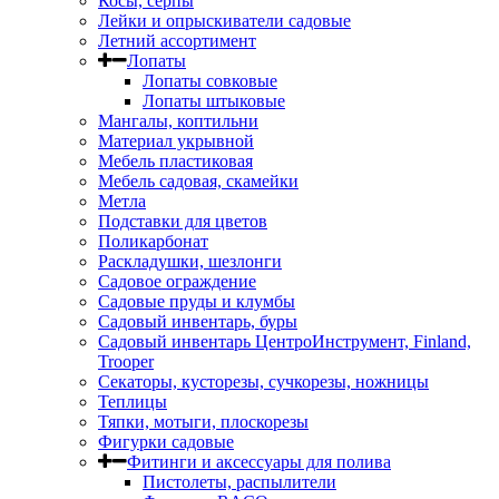
Косы, серпы
Лейки и опрыскиватели садовые
Летний ассортимент
Лопаты
Лопаты совковые
Лопаты штыковые
Мангалы, коптильни
Материал укрывной
Мебель пластиковая
Мебель садовая, скамейки
Метла
Подставки для цветов
Поликарбонат
Раскладушки, шезлонги
Садовое ограждение
Садовые пруды и клумбы
Садовый инвентарь, буры
Садовый инвентарь ЦентроИнструмент, Finland,
Trooper
Секаторы, кусторезы, сучкорезы, ножницы
Теплицы
Тяпки, мотыги, плоскорезы
Фигурки садовые
Фитинги и аксессуары для полива
Пистолеты, распылители