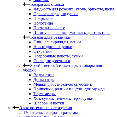
Товары для отдыха
Жидкость для розжига, уголь, брикеты, щепа
Одеяла, пледы, подушки
Покрывала
Полотенца
Постельное белье
Шампура, решетки, мангалы, дистиляторы
Товары для праздника
Елки, эл. гирлянды, венки
Новогодние игрушки
Открытки
Подарочные пакеты, сумки
Свечи, подсвечники
Хозяйственный инвентарь и товары для
уборки
Ведра, тазы
Доска глад.
Мешки для стирки/сетка москит.
Прищепки, ролики и щетки для одежды
Термометры
Хоз. сумки, тележки, термосумки
Швабры и щетки
Электротехнические изделия
TV aнтена, телефон и разъемы