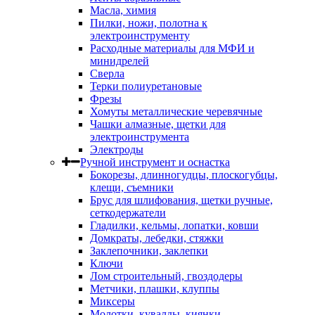
Масла, химия
Пилки, ножи, полотна к
электроинструменту
Расходные материалы для МФИ и
минидрелей
Сверла
Терки полиуретановые
Фрезы
Хомуты металлические черевячные
Чашки алмазные, щетки для
электроинструмента
Электроды
Ручной инструмент и оснастка
Бокорезы, длинногудцы, плоскогубцы,
клещи, съемники
Брус для шлифования, щетки ручные,
сеткодержатели
Гладилки, кельмы, лопатки, ковши
Домкраты, лебедки, стяжки
Заклепочники, заклепки
Ключи
Лом строительный, гвоздодеры
Метчики, плашки, клуппы
Миксеры
Молотки, кувалды, киянки