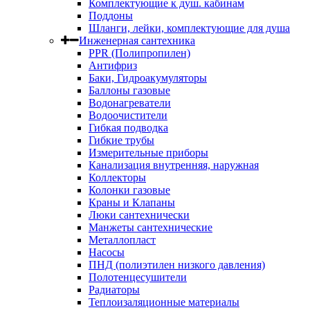
Комплектующие к душ. кабинам
Поддоны
Шланги, лейки, комплектующие для душа
Инженерная сантехника
PPR (Полипропилен)
Антифриз
Баки, Гидроакумуляторы
Баллоны газовые
Водонагреватели
Водоочистители
Гибкая подводка
Гибкие трубы
Измерительные приборы
Канализация внутренняя, наружная
Коллекторы
Колонки газовые
Краны и Клапаны
Люки сантехнически
Манжеты сантехнические
Металлопласт
Насосы
ПНД (полиэтилен низкого давления)
Полотенцесушители
Радиаторы
Теплоизаляционные материалы