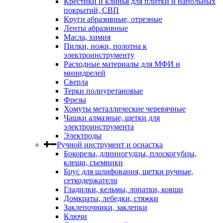
Крестики и клинья для плитки и напольных
покрытий, СВП
Круги абразивные, отрезные
Ленты абразивные
Масла, химия
Пилки, ножи, полотна к
электроинструменту
Расходные материалы для МФИ и
минидрелей
Сверла
Терки полиуретановые
Фрезы
Хомуты металлические черевячные
Чашки алмазные, щетки для
электроинструмента
Электроды
Ручной инструмент и оснастка
Бокорезы, длинногудцы, плоскогубцы,
клещи, съемники
Брус для шлифования, щетки ручные,
сеткодержатели
Гладилки, кельмы, лопатки, ковши
Домкраты, лебедки, стяжки
Заклепочники, заклепки
Ключи