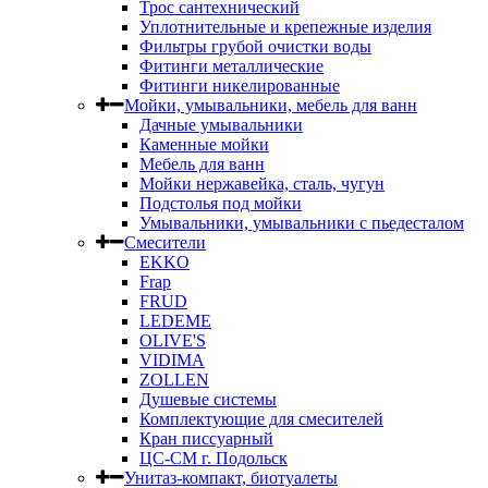
Трос сантехнический
Уплотнительные и крепежные изделия
Фильтры грубой очистки воды
Фитинги металлические
Фитинги никелированные
Мойки, умывальники, мебель для ванн
Дачные умывальники
Каменные мойки
Мебель для ванн
Мойки нержавейка, сталь, чугун
Подстолья под мойки
Умывальники, умывальники с пьедесталом
Смесители
EKKO
Frap
FRUD
LEDEME
OLIVE'S
VIDIMA
ZOLLEN
Душевые системы
Комплектующие для смесителей
Кран писсуарный
ЦС-СМ г. Подольск
Унитаз-компакт, биотуалеты