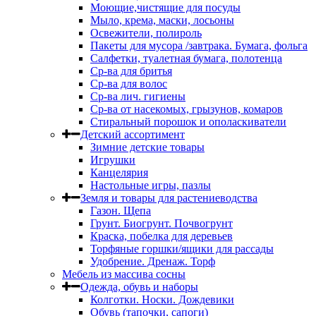
Моющие,чистящие для посуды
Мыло, крема, маски, лосьоны
Освежители, полироль
Пакеты для мусора /завтрака. Бумага, фольга
Салфетки, туалетная бумага, полотенца
Ср-ва для бритья
Ср-ва для волос
Ср-ва лич. гигиены
Ср-ва от насекомых, грызунов, комаров
Стиральный порошок и ополаскиватели
Детский ассортимент
Зимние детские товары
Игрушки
Канцелярия
Настольные игры, пазлы
Земля и товары для растениеводства
Газон. Щепа
Грунт. Биогрунт. Почвогрунт
Краска, побелка для деревьев
Торфяные горшки/ящики для рассады
Удобрение. Дренаж. Торф
Мебель из массива сосны
Одежда, обувь и наборы
Колготки. Носки. Дождевики
Обувь (тапочки, сапоги)