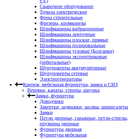
т.д.)
Сварочное оборудование
Точила электрические
Фены строительные
Фрезеры, кромкорезы
Шлифмашины вибрационные
Шлифмашины ленточные
Шлифмашины плоские, прямые
Шлифмашины полировальные
Шлифмашины угловые (Болгарки)
Шлифмашины эксцентриковые
(орбитальные)
Шуруповерты аккумуляторные
Шуруповерты сетевые
Электрогенераторы
Крепеж, мебельная фурнитура, замки и СИЗ
Веревки, канаты, стропы, шнурка
Замки, фурнитура
Доводчики
Завертки, задвижки, засовы, шпингалеты
Замки
Петли дверные, гаражные, петли-стрелы,
пружины дверные
Фурнитура дверная
Фурнитура мебельная