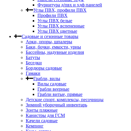
Фурнитура д/пвх и хдф панелей
Углы ПВХ, профили ПВХ
Профили ПВХ
Углы ПВХ белые
Углы ПВХ вспененные
Углы ПВХ цветные
Садовые и сезонные товары
Арки, опоры, шпалеры
Баки, бочки, емкости, урны
Бассейны, надувные изделия
Батуты
Беседки
Бордюры садовые
Гамаки
Грабли, вилы
Вилы садовые
Грабли веерные
Грабли витые, прямые
Детские спорт. комплексы, песочницы
Зимний уборочный инвентарь
Зонты пляжные
Канистры для ГСМ
Качели садовые
Кемпинг