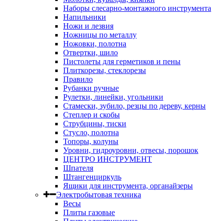
Наборы слесарно-монтажного инструмента
Напильники
Ножи и лезвия
Ножницы по металлу
Ножовки, полотна
Отвертки, шило
Пистолеты для герметиков и пены
Плиткорезы, стеклорезы
Правило
Рубанки ручные
Рулетки, линейки, угольники
Стамески, зубило, резцы по дереву, керны
Степлер и скобы
Струбцины, тиски
Стусло, полотна
Топоры, колуны
Уровни, гидроуровни, отвесы, порошок
ЦЕНТРО ИНСТРУМЕНТ
Шпателя
Штангенциркуль
Ящики для инструмента, органайзеры
Электробытовая техника
Весы
Плиты газовые