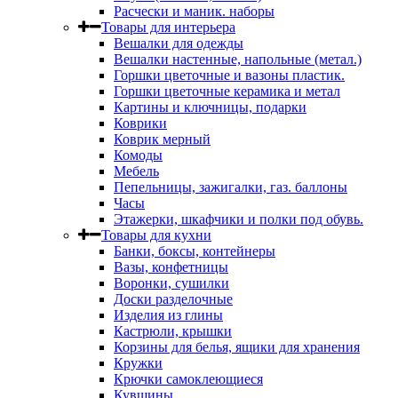
Расчески и маник. наборы
Товары для интерьера
Вешалки для одежды
Вешалки настенные, напольные (метал.)
Горшки цветочные и вазоны пластик.
Горшки цветочные керамика и метал
Картины и ключницы, подарки
Коврики
Коврик мерный
Комоды
Мебель
Пепельницы, зажигалки, газ. баллоны
Часы
Этажерки, шкафчики и полки под обувь.
Товары для кухни
Банки, боксы, контейнеры
Вазы, конфетницы
Воронки, сушилки
Доски разделочные
Изделия из глины
Кастрюли, крышки
Корзины для белья, ящики для хранения
Кружки
Крючки самоклеющиеся
Кувшины