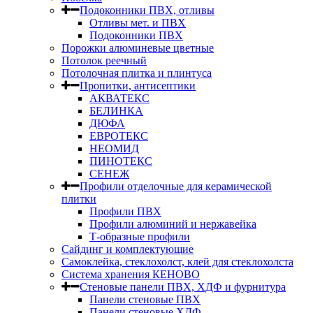
Подоконники ПВХ, отливы
Отливы мет. и ПВХ
Подоконники ПВХ
Порожки алюминевые цветные
Потолок реечный
Потолочная плитка и плинтуса
Пропитки, антисептики
АКВАТЕКС
БЕЛИНКА
ДЮФА
ЕВРОТЕКС
НЕОМИД
ПИНОТЕКС
СЕНЕЖ
Профили отделочные для керамической
плитки
Профили ПВХ
Профили алюминий и нержавейка
Т-образные профили
Сайдинг и комплектующие
Самоклейка, стеклохолст, клей для стеклохолста
Система хранения КЕНОВО
Стеновые панели ПВХ, ХДФ и фурнитура
Панели стеновые ПВХ
Панели стеновые ХДФ