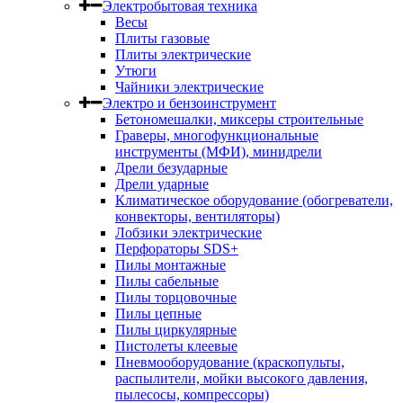
Электробытовая техника
Весы
Плиты газовые
Плиты электрические
Утюги
Чайники электрические
Электро и бензоинструмент
Бетономешалки, миксеры строительные
Граверы, многофункциональные
инструменты (МФИ), минидрели
Дрели безударные
Дрели ударные
Климатическое оборудование (обогреватели,
конвекторы, вентиляторы)
Лобзики электрические
Перфораторы SDS+
Пилы монтажные
Пилы сабельные
Пилы торцовочные
Пилы цепные
Пилы циркулярные
Пистолеты клеевые
Пневмооборудование (краскопульты,
распылители, мойки высокого давления,
пылесосы, компрессоры)