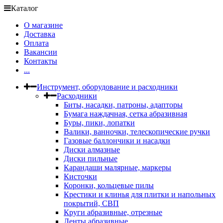
Каталог
О магазине
Доставка
Оплата
Вакансии
Контакты
...
Инструмент, оборудование и расходники
Расходники
Биты, насадки, патроны, адапторы
Бумага наждачная, сетка абразивная
Буры, пики, лопатки
Валики, ванночки, телескопические ручки
Газовые баллончики и насадки
Диски алмазные
Диски пильные
Карандаши малярные, маркеры
Кисточки
Коронки, кольцевые пилы
Крестики и клинья для плитки и напольных
покрытий, СВП
Круги абразивные, отрезные
Ленты абразивные