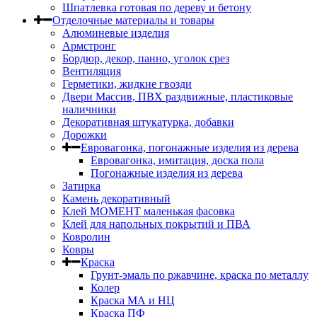
Шпатлевка готовая по дереву и бетону
Отделочные материалы и товары
Алюминевые изделия
Армстронг
Бордюр, декор, панно, уголок срез
Вентиляция
Герметики, жидкие гвозди
Двери Массив, ПВХ раздвижные, пластиковые
наличники
Декоративная штукатурка, добавки
Дорожки
Евровагонка, погонажные изделия из дерева
Евровагонка, имитация, доска пола
Погонажные изделия из дерева
Затирка
Камень декоративный
Клей МОМЕНТ маленькая фасовка
Клей для напольных покрытий и ПВА
Ковролин
Ковры
Краска
Грунт-эмаль по ржавчине, краска по металлу
Колер
Краска МА и НЦ
Краска ПФ