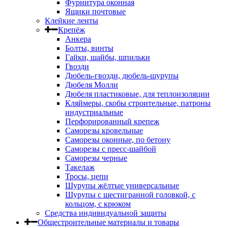
Фурнитура оконная
Ящики почтовые
Клейкие ленты
Крепёж
Анкера
Болты, винты
Гайки, шайбы, шпильки
Гвозди
Дюбель-гвозди, дюбель-шурупы
Дюбеля Молли
Дюбеля пластиковые, для теплоизоляции
Кляймеры, скобы строительные, патроны
индустриальные
Перфорированный крепеж
Саморезы кровельные
Саморезы оконные, по бетону
Саморезы с пресс-шайбой
Саморезы черные
Такелаж
Тросы, цепи
Шурупы жёлтые универсальные
Шурупы с шестигранной головкой, с
кольцом, с крюком
Средства индивидуальной защиты
Общестроительные материалы и товары