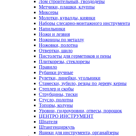
Лом строительный, гвоздодеры
Метчики, плашки, клуппы
Миксеры
Молотки, кувалды, киянки
Наборы слесарно-монтажного инструмента
Напильники
Ножи и лезвия
Ножницы по металлу
Ножовки, полотна
Отвертки, шило
Пистолеты для герметиков и пены
Плиткорезы, стеклорезы
Правило
Рубанки ручные
Рулетки, линейки, угольники
Стамески, зубило, резцы по дереву, керны
Степлер и скобы
Струбцины, тиски
Стусло, полотна
Топоры, колуны
Уровни, гидроуровни, отвесы, порошок
ЦЕНТРО ИНСТРУМЕНТ
Шпателя
Штангенциркуль
Ящики для инструмента, органайзеры