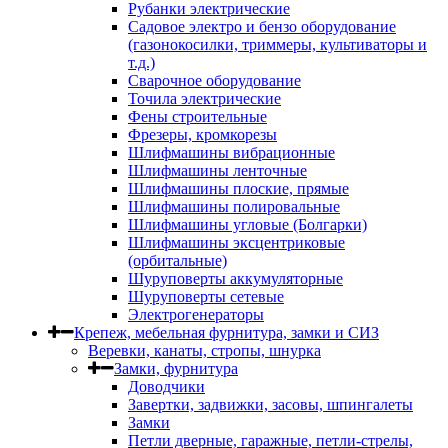
Рубанки электрические
Садовое электро и бензо оборудование
(газонокосилки, триммеры, культиваторы и
т.д.)
Сварочное оборудование
Точила электрические
Фены строительные
Фрезеры, кромкорезы
Шлифмашины вибрационные
Шлифмашины ленточные
Шлифмашины плоские, прямые
Шлифмашины полировальные
Шлифмашины угловые (Болгарки)
Шлифмашины эксцентриковые
(орбитальные)
Шуруповерты аккумуляторные
Шуруповерты сетевые
Электрогенераторы
Крепеж, мебельная фурнитура, замки и СИЗ
Веревки, канаты, стропы, шнурка
Замки, фурнитура
Доводчики
Завертки, задвижки, засовы, шпингалеты
Замки
Петли дверные, гаражные, петли-стрелы,