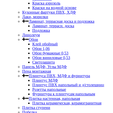
Краска аэрозоль
Краски на водной основе
Кухонные фартуки ПВХ, ХДФ
Лаки, морилки
Ламинат, террасная доска и подложка
Ламинат, террасн. доска
Подложка
Линолеум
Обои
Клей обойный
Обои 1,06
Обои бумажные 0,53
Обои виниловые 0,53
Светозащита
Панель МДФ, Углы МДФ
Пена монтажная
Плинтуса ПВХ, МДФ и фурнитура
Плинтус МДФ
Плинтус ПВХ напольный и д/столешниц
Розетты напольные
Фурнитура к плинтусам напольным
Плитка настенная, напольная
Плитка керамическая, керамогранитная
Плитка ступени
Побелка