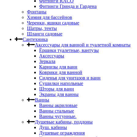
Фитинги RACO
Фитинги Гринда и Гардена
Фонтаны
Химия для бассейнов
Черенки, ящики садовые
Шатры, тенты
Шланги садовые
Сантехника
Аксессуары для ванной и туалетной комнаты
Ёршики туалетные, вантузы
Аксессуары
Зеркала
Карнизы для ванн
Коврики для ванной
Сиденья для унитазов и ванн
Сушилки напольные
Шторы для ванн
Экраны для ванны
Ванны
Ванны акриловые
Ванны стальные
Ванны чугунные.
Душевые кабины, поддоны
Душ. кабины
Душевые ограждения