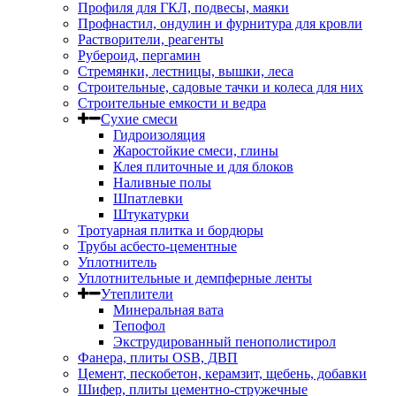
Профиля для ГКЛ, подвесы, маяки
Профнастил, ондулин и фурнитура для кровли
Растворители, реагенты
Рубероид, пергамин
Стремянки, лестницы, вышки, леса
Строительные, садовые тачки и колеса для них
Строительные емкости и ведра
Сухие смеси
Гидроизоляция
Жаростойкие смеси, глины
Клея плиточные и для блоков
Наливные полы
Шпатлевки
Штукатурки
Тротуарная плитка и бордюры
Трубы асбесто-цементные
Уплотнитель
Уплотнительные и демпферные ленты
Утеплители
Минеральная вата
Тепофол
Экструдированный пенополистирол
Фанера, плиты OSB, ДВП
Цемент, пескобетон, керамзит, щебень, добавки
Шифер, плиты цементно-стружечные