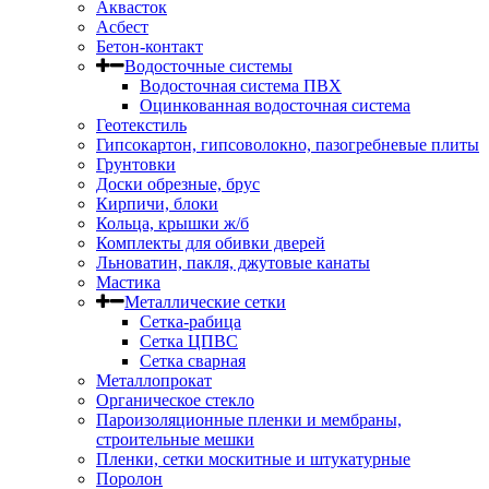
Аквасток
Асбест
Бетон-контакт
Водосточные системы
Водосточная система ПВХ
Оцинкованная водосточная система
Геотекстиль
Гипсокартон, гипсоволокно, пазогребневые плиты
Грунтовки
Доски обрезные, брус
Кирпичи, блоки
Кольца, крышки ж/б
Комплекты для обивки дверей
Льноватин, пакля, джутовые канаты
Мастика
Металлические сетки
Сетка-рабица
Сетка ЦПВС
Сетка сварная
Металлопрокат
Органическое стекло
Пароизоляционные пленки и мембраны,
строительные мешки
Пленки, сетки москитные и штукатурные
Поролон