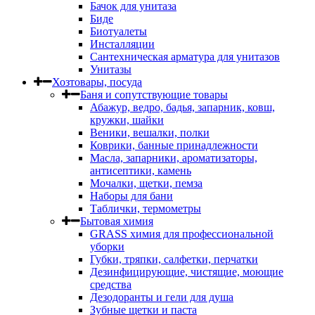
Бачок для унитаза
Биде
Биотуалеты
Инсталляции
Сантехническая арматура для унитазов
Унитазы
Хозтовары, посуда
Баня и сопутствующие товары
Абажур, ведро, бадья, запарник, ковш,
кружки, шайки
Веники, вешалки, полки
Коврики, банные принадлежности
Масла, запарники, ароматизаторы,
антисептики, камень
Мочалки, щетки, пемза
Наборы для бани
Таблички, термометры
Бытовая химия
GRASS химия для профессиональной
уборки
Губки, тряпки, салфетки, перчатки
Дезинфицирующие, чистящие, моющие
средства
Дезодоранты и гели для душа
Зубные щетки и паста