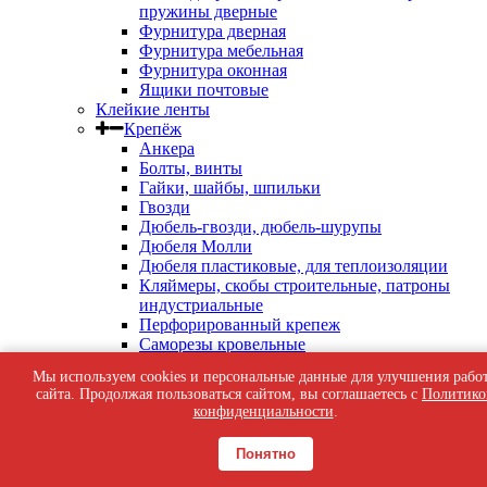
пружины дверные
Фурнитура дверная
Фурнитура мебельная
Фурнитура оконная
Ящики почтовые
Клейкие ленты
Крепёж
Анкера
Болты, винты
Гайки, шайбы, шпильки
Гвозди
Дюбель-гвозди, дюбель-шурупы
Дюбеля Молли
Дюбеля пластиковые, для теплоизоляции
Кляймеры, скобы строительные, патроны
индустриальные
Перфорированный крепеж
Саморезы кровельные
Саморезы оконные, по бетону
Мы используем cookies и персональные данные для улучшения рабо
Саморезы с пресс-шайбой
сайта. Продолжая пользоваться сайтом, вы соглашаетесь с
Политико
Саморезы черные
конфиденциальности
.
Такелаж
Тросы, цепи
Понятно
Шурупы жёлтые универсальные
Шурупы с шестигранной головкой, с