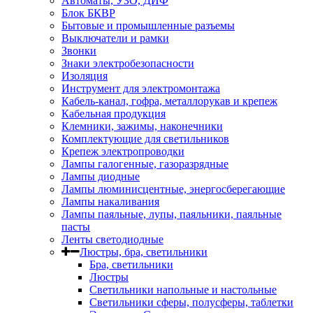
Автоматы, УЗО, ДИФ
Блок БКВР
Бытовые и промышленные разъемы
Выключатели и рамки
Звонки
Знаки электробезопасности
Изоляция
Инструмент для электромонтажа
Кабель-канал, гофра, металлорукав и крепеж
Кабельная продукция
Клемники, зажимы, наконечники
Комплектующие для светильников
Крепеж электропроводки
Лампы галогенные, газоразрядные
Лампы диодные
Лампы люминисцентные, энергосберегающие
Лампы накаливания
Лампы паяльные, лупы, паяльники, паяльные
пасты
Ленты светодиодные
Люстры, бра, светильники
Бра, светильники
Люстры
Светильники напольные и настольные
Светильники сферы, полусферы, таблетки