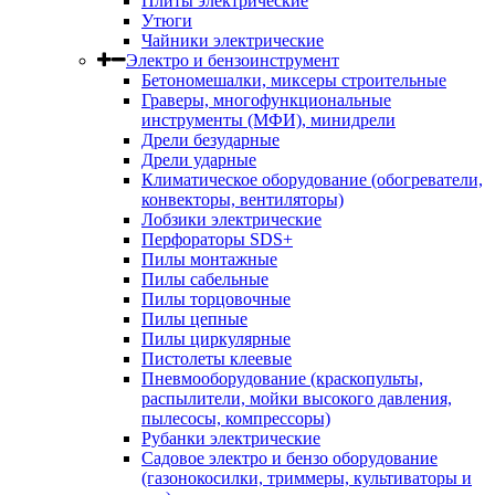
Плиты электрические
Утюги
Чайники электрические
Электро и бензоинструмент
Бетономешалки, миксеры строительные
Граверы, многофункциональные
инструменты (МФИ), минидрели
Дрели безударные
Дрели ударные
Климатическое оборудование (обогреватели,
конвекторы, вентиляторы)
Лобзики электрические
Перфораторы SDS+
Пилы монтажные
Пилы сабельные
Пилы торцовочные
Пилы цепные
Пилы циркулярные
Пистолеты клеевые
Пневмооборудование (краскопульты,
распылители, мойки высокого давления,
пылесосы, компрессоры)
Рубанки электрические
Садовое электро и бензо оборудование
(газонокосилки, триммеры, культиваторы и