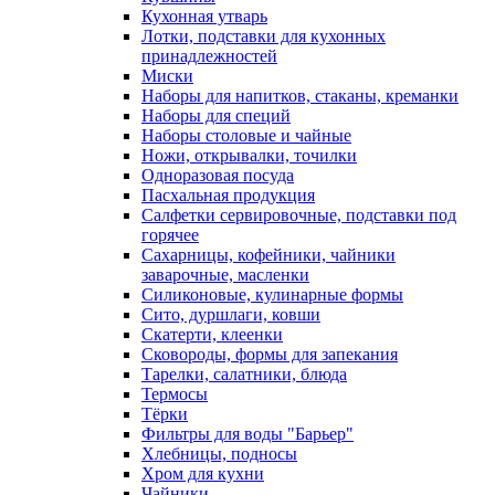
Кухонная утварь
Лотки, подставки для кухонных
принадлежностей
Миски
Наборы для напитков, стаканы, креманки
Наборы для специй
Наборы столовые и чайные
Ножи, открывалки, точилки
Одноразовая посуда
Пасхальная продукция
Салфетки сервировочные, подставки под
горячее
Сахарницы, кофейники, чайники
заварочные, масленки
Силиконовые, кулинарные формы
Сито, дуршлаги, ковши
Скатерти, клеенки
Сковороды, формы для запекания
Тарелки, салатники, блюда
Термосы
Тёрки
Фильтры для воды "Барьер"
Хлебницы, подносы
Хром для кухни
Чайники