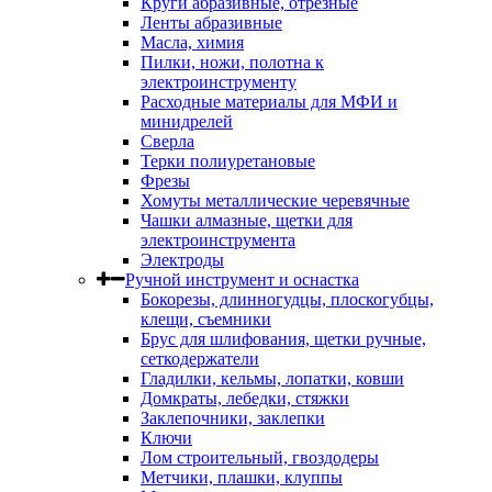
Круги абразивные, отрезные
Ленты абразивные
Масла, химия
Пилки, ножи, полотна к
электроинструменту
Расходные материалы для МФИ и
минидрелей
Сверла
Терки полиуретановые
Фрезы
Хомуты металлические черевячные
Чашки алмазные, щетки для
электроинструмента
Электроды
Ручной инструмент и оснастка
Бокорезы, длинногудцы, плоскогубцы,
клещи, съемники
Брус для шлифования, щетки ручные,
сеткодержатели
Гладилки, кельмы, лопатки, ковши
Домкраты, лебедки, стяжки
Заклепочники, заклепки
Ключи
Лом строительный, гвоздодеры
Метчики, плашки, клуппы