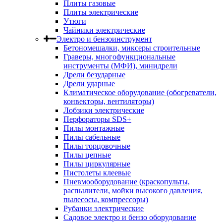
Плиты газовые
Плиты электрические
Утюги
Чайники электрические
Электро и бензоинструмент
Бетономешалки, миксеры строительные
Граверы, многофункциональные
инструменты (МФИ), минидрели
Дрели безударные
Дрели ударные
Климатическое оборудование (обогреватели,
конвекторы, вентиляторы)
Лобзики электрические
Перфораторы SDS+
Пилы монтажные
Пилы сабельные
Пилы торцовочные
Пилы цепные
Пилы циркулярные
Пистолеты клеевые
Пневмооборудование (краскопульты,
распылители, мойки высокого давления,
пылесосы, компрессоры)
Рубанки электрические
Садовое электро и бензо оборудование