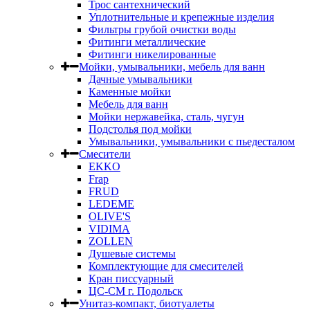
Трос сантехнический
Уплотнительные и крепежные изделия
Фильтры грубой очистки воды
Фитинги металлические
Фитинги никелированные
Мойки, умывальники, мебель для ванн
Дачные умывальники
Каменные мойки
Мебель для ванн
Мойки нержавейка, сталь, чугун
Подстолья под мойки
Умывальники, умывальники с пьедесталом
Смесители
EKKO
Frap
FRUD
LEDEME
OLIVE'S
VIDIMA
ZOLLEN
Душевые системы
Комплектующие для смесителей
Кран писсуарный
ЦС-СМ г. Подольск
Унитаз-компакт, биотуалеты