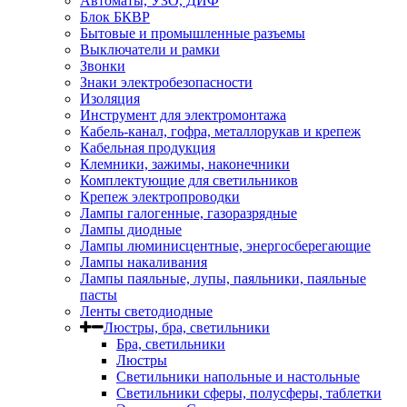
Автоматы, УЗО, ДИФ
Блок БКВР
Бытовые и промышленные разъемы
Выключатели и рамки
Звонки
Знаки электробезопасности
Изоляция
Инструмент для электромонтажа
Кабель-канал, гофра, металлорукав и крепеж
Кабельная продукция
Клемники, зажимы, наконечники
Комплектующие для светильников
Крепеж электропроводки
Лампы галогенные, газоразрядные
Лампы диодные
Лампы люминисцентные, энергосберегающие
Лампы накаливания
Лампы паяльные, лупы, паяльники, паяльные
пасты
Ленты светодиодные
Люстры, бра, светильники
Бра, светильники
Люстры
Светильники напольные и настольные
Светильники сферы, полусферы, таблетки