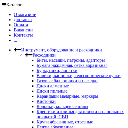
Каталог
О магазине
Доставка
Оплата
Вакансии
Контакты
...
Инструмент, оборудование и расходники
Расходники
Биты, насадки, патроны, адапторы
Бумага наждачная, сетка абразивная
Буры, пики, лопатки
Валики, ванночки, телескопические ручки
Газовые баллончики и насадки
Диски алмазные
Диски пильные
Карандаши малярные, маркеры
Кисточки
Коронки, кольцевые пилы
Крестики и клинья для плитки и напольных
покрытий, СВП
Круги абразивные, отрезные
Ленты абразивные