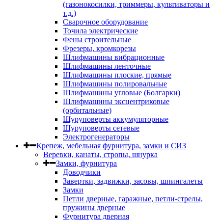
(газонокосилки, триммеры, культиваторы и
т.д.)
Сварочное оборудование
Точила электрические
Фены строительные
Фрезеры, кромкорезы
Шлифмашины вибрационные
Шлифмашины ленточные
Шлифмашины плоские, прямые
Шлифмашины полировальные
Шлифмашины угловые (Болгарки)
Шлифмашины эксцентриковые
(орбитальные)
Шуруповерты аккумуляторные
Шуруповерты сетевые
Электрогенераторы
Крепеж, мебельная фурнитура, замки и СИЗ
Веревки, канаты, стропы, шнурка
Замки, фурнитура
Доводчики
Завертки, задвижки, засовы, шпингалеты
Замки
Петли дверные, гаражные, петли-стрелы,
пружины дверные
Фурнитура дверная