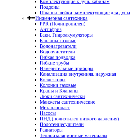
Комплектующие к душ. кабинам
Поддоны
Шланги, лейки, комплектующие для душа
Инженерная сантехника
PPR (Полипропилен)
Антифриз
Баки, Гидроакумуляторы
Баллоны газовые
Водонагреватели
Водоочистители
Гибкая подводка
Гибкие трубы
Измерительные приборы
Канализация внутренняя, наружная
Коллекторы
Колонки газовые
Краны и Клапаны
Люки сантехнически
Манжеты сантехнические
Металлопласт
Насосы
ПНД (полиэтилен низкого давления)
Полотенцесушители
Радиаторы
Теплоизаляционные материалы