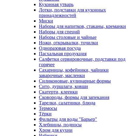
Кухонная утварь
Лотки, подставки для кухонных
принадлежностей
Миски
Наборы для напитков, стаканы, креманки
Наборы для специй
Наборы столовые и чайные
Ножи, открывалки, точилки
Одноразовая посуда
Пасхальная продукция
Салфетки сервировочные, подставки под
горячее
Сахарницы, кофейники, чайники
заварочные, масленки
Силиконовые, кулинарные формы
Сито, дуршлаги, ковши
Скатерти, клеенки
Сковороды, формы для запекания
Тарелки, салатники, блюда
Термосы
Тёрки
Фильтры для воды "Барьер"
Хлебницы, подносы
Хром для кухни
Чайники