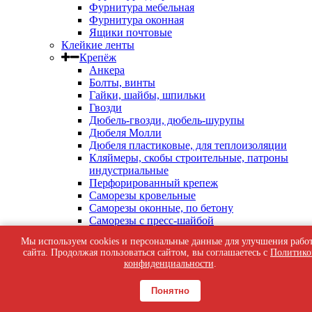
Фурнитура мебельная
Фурнитура оконная
Ящики почтовые
Клейкие ленты
Крепёж
Анкера
Болты, винты
Гайки, шайбы, шпильки
Гвозди
Дюбель-гвозди, дюбель-шурупы
Дюбеля Молли
Дюбеля пластиковые, для теплоизоляции
Кляймеры, скобы строительные, патроны
индустриальные
Перфорированный крепеж
Саморезы кровельные
Саморезы оконные, по бетону
Саморезы с пресс-шайбой
Саморезы черные
Мы используем cookies и персональные данные для улучшения рабо
Такелаж
сайта. Продолжая пользоваться сайтом, вы соглашаетесь с
Политико
Тросы, цепи
конфиденциальности
.
Шурупы жёлтые универсальные
Шурупы с шестигранной головкой, с
Понятно
кольцом, с крюком
Средства индивидуальной защиты