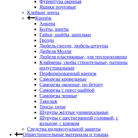
Фурнитура оконная
Ящики почтовые
Клейкие ленты
Крепёж
Анкера
Болты, винты
Гайки, шайбы, шпильки
Гвозди
Дюбель-гвозди, дюбель-шурупы
Дюбеля Молли
Дюбеля пластиковые, для теплоизоляции
Кляймеры, скобы строительные, патроны
индустриальные
Перфорированный крепеж
Саморезы кровельные
Саморезы оконные, по бетону
Саморезы с пресс-шайбой
Саморезы черные
Такелаж
Тросы, цепи
Шурупы жёлтые универсальные
Шурупы с шестигранной головкой, с
кольцом, с крюком
Средства индивидуальной защиты
Общестроительные материалы и товары