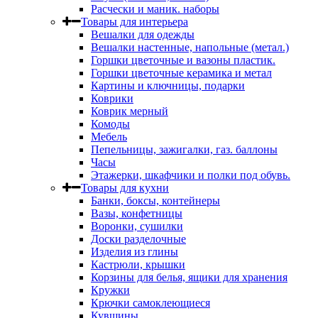
Расчески и маник. наборы
Товары для интерьера
Вешалки для одежды
Вешалки настенные, напольные (метал.)
Горшки цветочные и вазоны пластик.
Горшки цветочные керамика и метал
Картины и ключницы, подарки
Коврики
Коврик мерный
Комоды
Мебель
Пепельницы, зажигалки, газ. баллоны
Часы
Этажерки, шкафчики и полки под обувь.
Товары для кухни
Банки, боксы, контейнеры
Вазы, конфетницы
Воронки, сушилки
Доски разделочные
Изделия из глины
Кастрюли, крышки
Корзины для белья, ящики для хранения
Кружки
Крючки самоклеющиеся
Кувшины