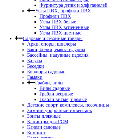
Фурнитура д/пвх и хдф панелей
Углы ПВХ, профили ПВХ
Профили ПВХ
Углы ПВХ белые
Углы ПВХ вспененные
Углы ПВХ цветные
Садовые и сезонные товары
Арки, опоры, шпалеры
Баки, бочки, емкости, урны
Бассейны, надувные изделия
Батуты
Беседки
Бордюры садовые
Гамаки
Грабли, вилы
Вилы садовые
Грабли веерные
Грабли витые, прямые
Детские спорт. комплексы, песочницы
Зимний уборочный инвентарь
Зонты пляжные
Канистры для ГСМ
Качели садовые
Кемпинг