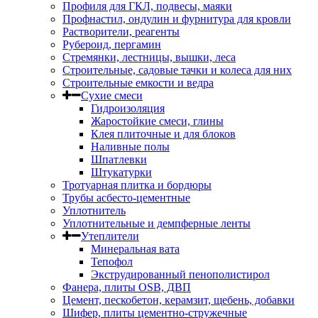
Профиля для ГКЛ, подвесы, маяки
Профнастил, ондулин и фурнитура для кровли
Растворители, реагенты
Рубероид, пергамин
Стремянки, лестницы, вышки, леса
Строительные, садовые тачки и колеса для них
Строительные емкости и ведра
Сухие смеси
Гидроизоляция
Жаростойкие смеси, глины
Клея плиточные и для блоков
Наливные полы
Шпатлевки
Штукатурки
Тротуарная плитка и бордюры
Трубы асбесто-цементные
Уплотнитель
Уплотнительные и демпферные ленты
Утеплители
Минеральная вата
Тепофол
Экструдированный пенополистирол
Фанера, плиты OSB, ДВП
Цемент, пескобетон, керамзит, щебень, добавки
Шифер, плиты цементно-стружечные