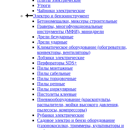
Плиты электрические
Утюги
Чайники электрические
Электро и бензоинструмент
Бетономешалки, миксеры строительные
Граверы, многофункциональные
инструменты (МФИ), минидрели
Дрели безударные
Дрели ударные
Климатическое оборудование (обогреватели,
конвекторы, вентиляторы)
Лобзики электрические
Перфораторы SDS+
Пилы монтажные
Пилы сабельные
Пилы торцовочные
Пилы цепные
Пилы циркулярные
Пистолеты клеевые
Пневмооборудование (краскопульты,
распылители, мойки высокого давления,
пылесосы, компрессоры)
Рубанки электрические
Садовое электро и бензо оборудование
(газонокосилки, триммеры, культиваторы и