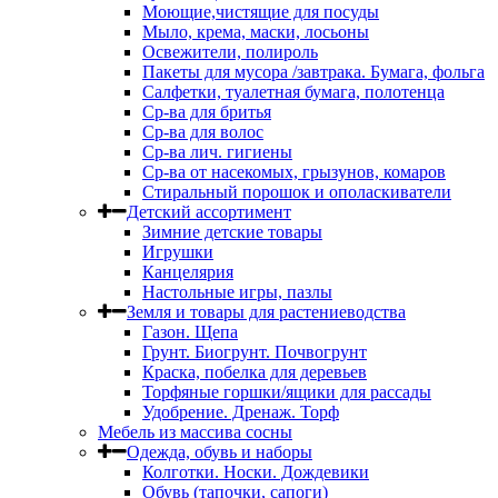
Моющие,чистящие для посуды
Мыло, крема, маски, лосьоны
Освежители, полироль
Пакеты для мусора /завтрака. Бумага, фольга
Салфетки, туалетная бумага, полотенца
Ср-ва для бритья
Ср-ва для волос
Ср-ва лич. гигиены
Ср-ва от насекомых, грызунов, комаров
Стиральный порошок и ополаскиватели
Детский ассортимент
Зимние детские товары
Игрушки
Канцелярия
Настольные игры, пазлы
Земля и товары для растениеводства
Газон. Щепа
Грунт. Биогрунт. Почвогрунт
Краска, побелка для деревьев
Торфяные горшки/ящики для рассады
Удобрение. Дренаж. Торф
Мебель из массива сосны
Одежда, обувь и наборы
Колготки. Носки. Дождевики
Обувь (тапочки, сапоги)