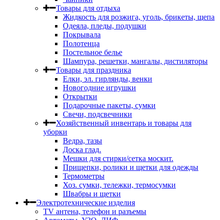
Товары для отдыха
Жидкость для розжига, уголь, брикеты, щепа
Одеяла, пледы, подушки
Покрывала
Полотенца
Постельное белье
Шампура, решетки, мангалы, дистиляторы
Товары для праздника
Елки, эл. гирлянды, венки
Новогодние игрушки
Открытки
Подарочные пакеты, сумки
Свечи, подсвечники
Хозяйственный инвентарь и товары для
уборки
Ведра, тазы
Доска глад.
Мешки для стирки/сетка москит.
Прищепки, ролики и щетки для одежды
Термометры
Хоз. сумки, тележки, термосумки
Швабры и щетки
Электротехнические изделия
TV aнтена, телефон и разъемы