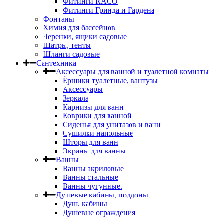
Фитинги RACO
Фитинги Гринда и Гардена
Фонтаны
Химия для бассейнов
Черенки, ящики садовые
Шатры, тенты
Шланги садовые
Сантехника
Аксессуары для ванной и туалетной комнаты
Ёршики туалетные, вантузы
Аксессуары
Зеркала
Карнизы для ванн
Коврики для ванной
Сиденья для унитазов и ванн
Сушилки напольные
Шторы для ванн
Экраны для ванны
Ванны
Ванны акриловые
Ванны стальные
Ванны чугунные.
Душевые кабины, поддоны
Душ. кабины
Душевые ограждения