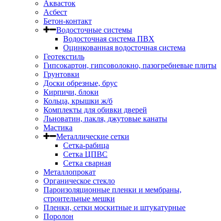
Аквасток
Асбест
Бетон-контакт
Водосточные системы
Водосточная система ПВХ
Оцинкованная водосточная система
Геотекстиль
Гипсокартон, гипсоволокно, пазогребневые плиты
Грунтовки
Доски обрезные, брус
Кирпичи, блоки
Кольца, крышки ж/б
Комплекты для обивки дверей
Льноватин, пакля, джутовые канаты
Мастика
Металлические сетки
Сетка-рабица
Сетка ЦПВС
Сетка сварная
Металлопрокат
Органическое стекло
Пароизоляционные пленки и мембраны,
строительные мешки
Пленки, сетки москитные и штукатурные
Поролон