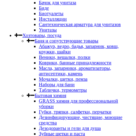
Бачок для унитаза
Биде
Биотуалеты
Инсталляции
Сантехническая арматура для унитазов
Унитазы
Хозтовары, посуда
Баня и сопутствующие товары
Абажур, ведро, бадья, запарник, ковш,
кружки, шайки
Веники, вешалки, полки
Коврики, банные принадлежности
Масла, запарники, ароматизаторы,
антисептики, камень
Мочалки, щетки, пемза
Наборы для бани
Таблички, термометры
Бытовая химия
GRASS химия для профессиональной
уборки
Губки, тряпки, салфетки, перчатки
Дезинфицирующие, чистящие, моющие
средства
Дезодоранты и гели для душа
Зубные щетки и паста