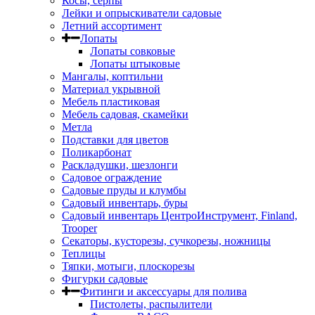
Косы, серпы
Лейки и опрыскиватели садовые
Летний ассортимент
Лопаты
Лопаты совковые
Лопаты штыковые
Мангалы, коптильни
Материал укрывной
Мебель пластиковая
Мебель садовая, скамейки
Метла
Подставки для цветов
Поликарбонат
Раскладушки, шезлонги
Садовое ограждение
Садовые пруды и клумбы
Садовый инвентарь, буры
Садовый инвентарь ЦентроИнструмент, Finland,
Trooper
Секаторы, кусторезы, сучкорезы, ножницы
Теплицы
Тяпки, мотыги, плоскорезы
Фигурки садовые
Фитинги и аксессуары для полива
Пистолеты, распылители