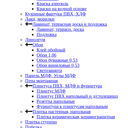
Краска аэрозоль
Краски на водной основе
Кухонные фартуки ПВХ, ХДФ
Лаки, морилки
Ламинат, террасная доска и подложка
Ламинат, террасн. доска
Подложка
Линолеум
Обои
Клей обойный
Обои 1,06
Обои бумажные 0,53
Обои виниловые 0,53
Светозащита
Панель МДФ, Углы МДФ
Пена монтажная
Плинтуса ПВХ, МДФ и фурнитура
Плинтус МДФ
Плинтус ПВХ напольный и д/столешниц
Розетты напольные
Фурнитура к плинтусам напольным
Плитка настенная, напольная
Плитка керамическая, керамогранитная
Плитка ступени
Побелка