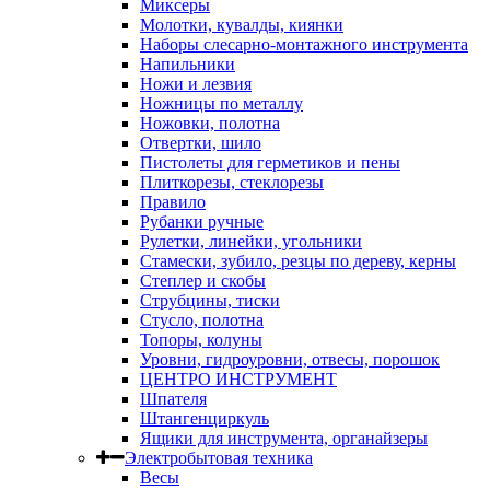
Миксеры
Молотки, кувалды, киянки
Наборы слесарно-монтажного инструмента
Напильники
Ножи и лезвия
Ножницы по металлу
Ножовки, полотна
Отвертки, шило
Пистолеты для герметиков и пены
Плиткорезы, стеклорезы
Правило
Рубанки ручные
Рулетки, линейки, угольники
Стамески, зубило, резцы по дереву, керны
Степлер и скобы
Струбцины, тиски
Стусло, полотна
Топоры, колуны
Уровни, гидроуровни, отвесы, порошок
ЦЕНТРО ИНСТРУМЕНТ
Шпателя
Штангенциркуль
Ящики для инструмента, органайзеры
Электробытовая техника
Весы