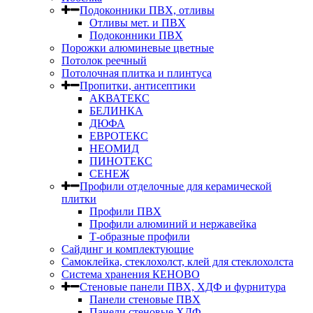
Подоконники ПВХ, отливы
Отливы мет. и ПВХ
Подоконники ПВХ
Порожки алюминевые цветные
Потолок реечный
Потолочная плитка и плинтуса
Пропитки, антисептики
АКВАТЕКС
БЕЛИНКА
ДЮФА
ЕВРОТЕКС
НЕОМИД
ПИНОТЕКС
СЕНЕЖ
Профили отделочные для керамической
плитки
Профили ПВХ
Профили алюминий и нержавейка
Т-образные профили
Сайдинг и комплектующие
Самоклейка, стеклохолст, клей для стеклохолста
Система хранения КЕНОВО
Стеновые панели ПВХ, ХДФ и фурнитура
Панели стеновые ПВХ
Панели стеновые ХДФ