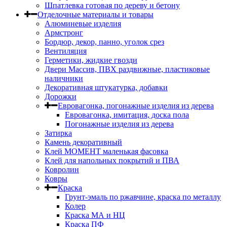
Шпатлевка готовая по дереву и бетону
Отделочные материалы и товары
Алюминевые изделия
Армстронг
Бордюр, декор, панно, уголок срез
Вентиляция
Герметики, жидкие гвозди
Двери Массив, ПВХ раздвижные, пластиковые
наличники
Декоративная штукатурка, добавки
Дорожки
Евровагонка, погонажные изделия из дерева
Евровагонка, имитация, доска пола
Погонажные изделия из дерева
Затирка
Камень декоративный
Клей МОМЕНТ маленькая фасовка
Клей для напольных покрытий и ПВА
Ковролин
Ковры
Краска
Грунт-эмаль по ржавчине, краска по металлу
Колер
Краска МА и НЦ
Краска ПФ