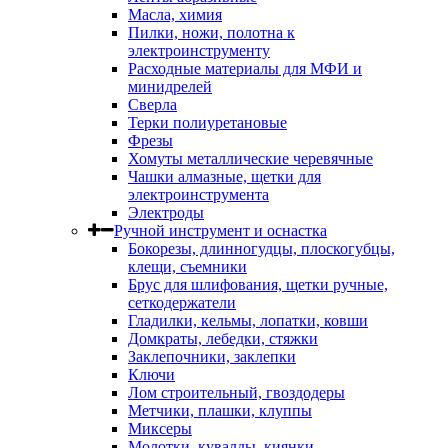
Масла, химия
Пилки, ножи, полотна к
электроинструменту
Расходные материалы для МФИ и
минидрелей
Сверла
Терки полиуретановые
Фрезы
Хомуты металлические черевячные
Чашки алмазные, щетки для
электроинструмента
Электроды
Ручной инструмент и оснастка
Бокорезы, длинногудцы, плоскогубцы,
клещи, съемники
Брус для шлифования, щетки ручные,
сеткодержатели
Гладилки, кельмы, лопатки, ковши
Домкраты, лебедки, стяжки
Заклепочники, заклепки
Ключи
Лом строительный, гвоздодеры
Метчики, плашки, клуппы
Миксеры
Молотки, кувалды, киянки