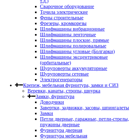
т.д.)
Сварочное оборудование
Точила электрические
Фены строительные
Фрезеры, кромкорезы
Шлифмашины вибрационные
Шлифмашины ленточные
Шлифмашины плоские, прямые
Шлифмашины полировальные
Шлифмашины угловые (Болгарки)
Шлифмашины эксцентриковые
(орбитальные)
Шуруповерты аккумуляторные
Шуруповерты сетевые
Электрогенераторы
Крепеж, мебельная фурнитура, замки и СИЗ
Веревки, канаты, стропы, шнурка
Замки, фурнитура
Доводчики
Завертки, задвижки, засовы, шпингалеты
Замки
Петли дверные, гаражные, петли-стрелы,
пружины дверные
Фурнитура дверная
Фурнитура мебельная