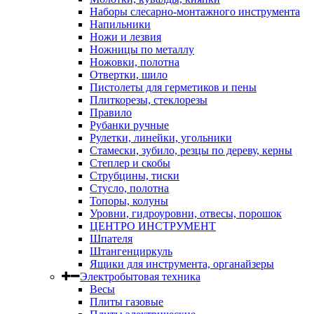
Наборы слесарно-монтажного инструмента
Напильники
Ножи и лезвия
Ножницы по металлу
Ножовки, полотна
Отвертки, шило
Пистолеты для герметиков и пены
Плиткорезы, стеклорезы
Правило
Рубанки ручные
Рулетки, линейки, угольники
Стамески, зубило, резцы по дереву, керны
Степлер и скобы
Струбцины, тиски
Стусло, полотна
Топоры, колуны
Уровни, гидроуровни, отвесы, порошок
ЦЕНТРО ИНСТРУМЕНТ
Шпателя
Штангенциркуль
Ящики для инструмента, органайзеры
Электробытовая техника
Весы
Плиты газовые