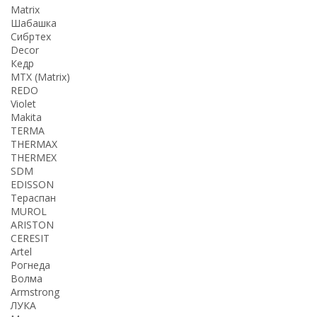
Matrix
Шабашка
Сибртех
Decor
Кедр
MTX (Matrix)
REDO
Violet
Makita
TERMA
THERMАX
THERMEX
SDM
EDISSON
Тераспан
MUROL
ARISTON
CERESIT
Artel
Рогнеда
Волма
Armstrong
ЛУКА