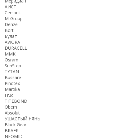
Меридиан
АИСТ
Cersanit
M-Group
Denzel
Bort
Булат
AVIORA
DURACELL
ММК
Osram
SunStep
TYTAN
Bussare
Pinotex
Martika
Frud
TITEBOND
Obern
Absolut
УШАСТЫЙ НЯНЬ
Black Gear
BRAER
NEOMID