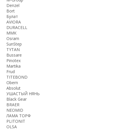
Denzel
Bort
Булат
AVIORA
DURACELL
ММК
Osram
SunStep
TYTAN
Bussare
Pinotex
Martika
Frud
TITEBOND
Obern
Absolut
УШАСТЫЙ НЯНЬ
Black Gear
BRAER
NEOMID
ЛАМА ТОРФ
PLITONIT
OLSA