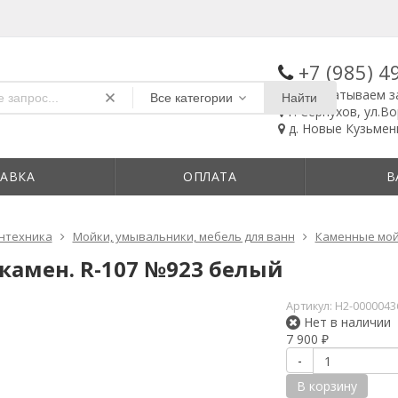
+7 (985)
4
Обрабатываем з
Все категории
Найти
г. Серпухов, ул.В
д. Новые Кузьменк
АВКА
ОПЛАТА
В
нтехника
Мойки, умывальники, мебель для ванн
Каменные мо
камен. R-107 №923 белый
Артикул:
Н2-0000043
Нет в наличии
7 900
₽
-
В корзину