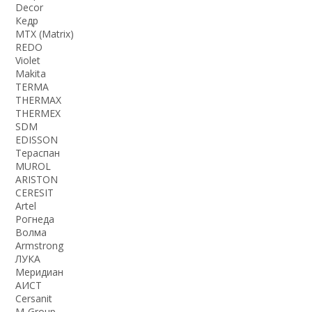
Decor
Кедр
MTX (Matrix)
REDO
Violet
Makita
TERMA
THERMАX
THERMEX
SDM
EDISSON
Тераспан
MUROL
ARISTON
CERESIT
Artel
Рогнеда
Волма
Armstrong
ЛУКА
Меридиан
АИСТ
Cersanit
M-Group