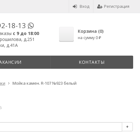
Вход
Регистрация
92-18-13
Корзина (
0
)
аказы
с 9 до 18:00
на сумму
0
₽
орошилова, д.251
и, д.41А
АКАНСИИ
КОНТАКТЫ
йки
Мойка камен. R-107 №923 белый
6
+