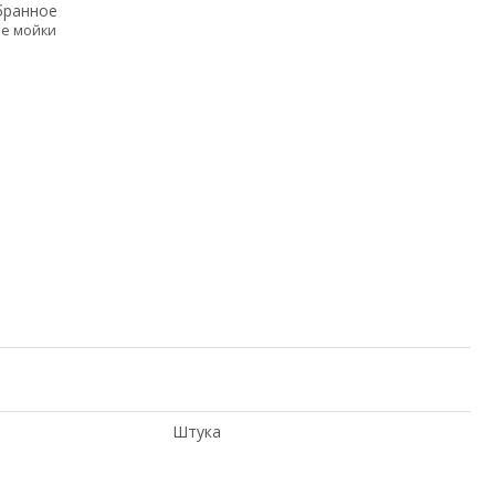
бранное
е мойки
Штука