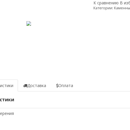
К сравнению
В из
Категории:
Каменны
истики
Доставка
Оплата
стики
мерения