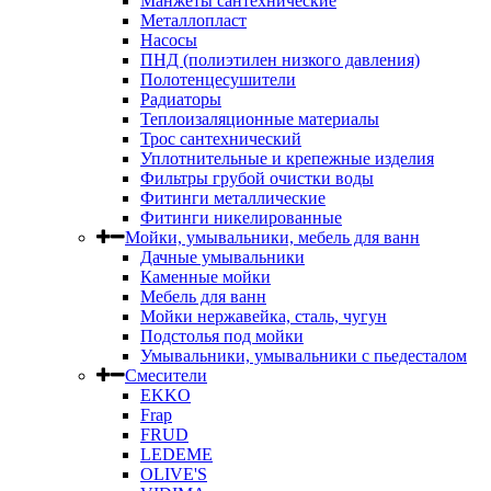
Манжеты сантехнические
Металлопласт
Насосы
ПНД (полиэтилен низкого давления)
Полотенцесушители
Радиаторы
Теплоизаляционные материалы
Трос сантехнический
Уплотнительные и крепежные изделия
Фильтры грубой очистки воды
Фитинги металлические
Фитинги никелированные
Мойки, умывальники, мебель для ванн
Дачные умывальники
Каменные мойки
Мебель для ванн
Мойки нержавейка, сталь, чугун
Подстолья под мойки
Умывальники, умывальники с пьедесталом
Смесители
EKKO
Frap
FRUD
LEDEME
OLIVE'S