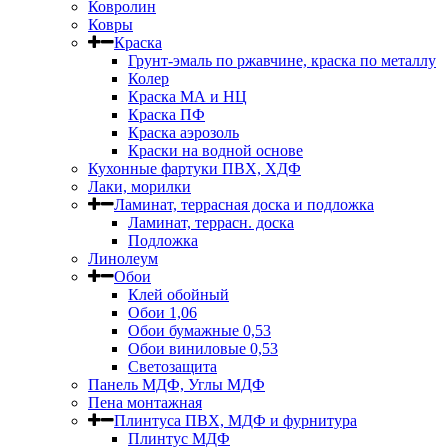
Ковролин
Ковры
Краска
Грунт-эмаль по ржавчине, краска по металлу
Колер
Краска МА и НЦ
Краска ПФ
Краска аэрозоль
Краски на водной основе
Кухонные фартуки ПВХ, ХДФ
Лаки, морилки
Ламинат, террасная доска и подложка
Ламинат, террасн. доска
Подложка
Линолеум
Обои
Клей обойный
Обои 1,06
Обои бумажные 0,53
Обои виниловые 0,53
Светозащита
Панель МДФ, Углы МДФ
Пена монтажная
Плинтуса ПВХ, МДФ и фурнитура
Плинтус МДФ