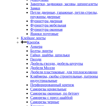
Завертки, задвижки, засовы, шпингалеты
Замки
Петли дверные, гаражные, петли-стрелы,
пружины дверные
Фурнитура дверная
Фурнитура мебельная
Фурнитура оконная
Ящики почтовые
Клейкие ленты
Крепёж
Анкера
Болты, винты
Гайки, шайбы, шпильки
Гвозди
Дюбель-гвозди, дюбель-шурупы
Дюбеля Молли
Дюбеля пластиковые, для теплоизоляции
Кляймеры, скобы строительные, патроны
индустриальные
Перфорированный крепеж
Саморезы кровельные
Саморезы оконные, по бетону
Саморезы с пресс-шайбой
Саморезы черные