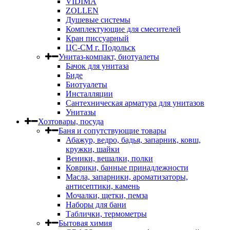
VIDIMA
ZOLLEN
Душевые системы
Комплектующие для смесителей
Кран писсуарный
ЦС-СМ г. Подольск
Унитаз-компакт, биотуалеты
Бачок для унитаза
Биде
Биотуалеты
Инсталляции
Сантехническая арматура для унитазов
Унитазы
Хозтовары, посуда
Баня и сопутствующие товары
Абажур, ведро, бадья, запарник, ковш,
кружки, шайки
Веники, вешалки, полки
Коврики, банные принадлежности
Масла, запарники, ароматизаторы,
антисептики, камень
Мочалки, щетки, пемза
Наборы для бани
Таблички, термометры
Бытовая химия