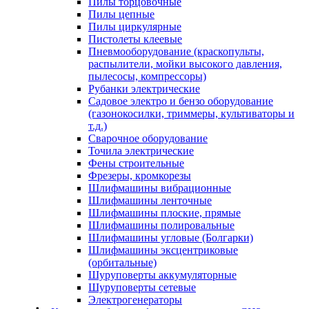
Пилы торцовочные
Пилы цепные
Пилы циркулярные
Пистолеты клеевые
Пневмооборудование (краскопульты,
распылители, мойки высокого давления,
пылесосы, компрессоры)
Рубанки электрические
Садовое электро и бензо оборудование
(газонокосилки, триммеры, культиваторы и
т.д.)
Сварочное оборудование
Точила электрические
Фены строительные
Фрезеры, кромкорезы
Шлифмашины вибрационные
Шлифмашины ленточные
Шлифмашины плоские, прямые
Шлифмашины полировальные
Шлифмашины угловые (Болгарки)
Шлифмашины эксцентриковые
(орбитальные)
Шуруповерты аккумуляторные
Шуруповерты сетевые
Электрогенераторы