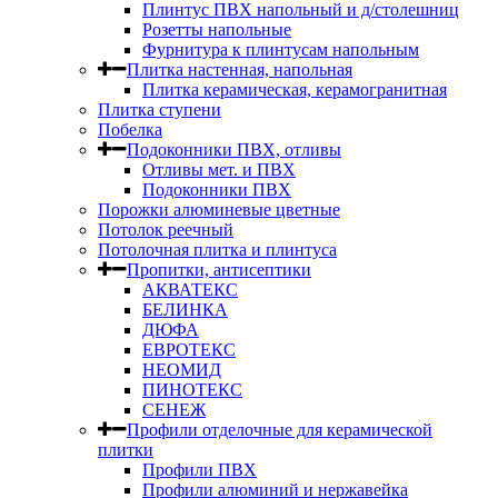
Плинтус ПВХ напольный и д/столешниц
Розетты напольные
Фурнитура к плинтусам напольным
Плитка настенная, напольная
Плитка керамическая, керамогранитная
Плитка ступени
Побелка
Подоконники ПВХ, отливы
Отливы мет. и ПВХ
Подоконники ПВХ
Порожки алюминевые цветные
Потолок реечный
Потолочная плитка и плинтуса
Пропитки, антисептики
АКВАТЕКС
БЕЛИНКА
ДЮФА
ЕВРОТЕКС
НЕОМИД
ПИНОТЕКС
СЕНЕЖ
Профили отделочные для керамической
плитки
Профили ПВХ
Профили алюминий и нержавейка