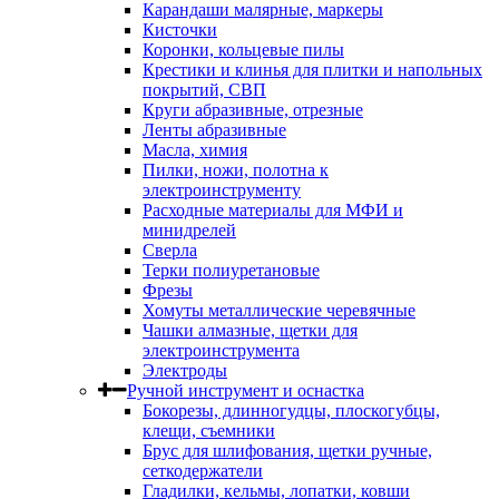
Карандаши малярные, маркеры
Кисточки
Коронки, кольцевые пилы
Крестики и клинья для плитки и напольных
покрытий, СВП
Круги абразивные, отрезные
Ленты абразивные
Масла, химия
Пилки, ножи, полотна к
электроинструменту
Расходные материалы для МФИ и
минидрелей
Сверла
Терки полиуретановые
Фрезы
Хомуты металлические черевячные
Чашки алмазные, щетки для
электроинструмента
Электроды
Ручной инструмент и оснастка
Бокорезы, длинногудцы, плоскогубцы,
клещи, съемники
Брус для шлифования, щетки ручные,
сеткодержатели
Гладилки, кельмы, лопатки, ковши