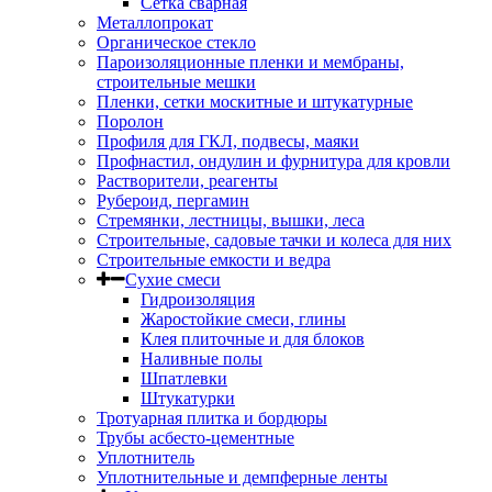
Сетка сварная
Металлопрокат
Органическое стекло
Пароизоляционные пленки и мембраны,
строительные мешки
Пленки, сетки москитные и штукатурные
Поролон
Профиля для ГКЛ, подвесы, маяки
Профнастил, ондулин и фурнитура для кровли
Растворители, реагенты
Рубероид, пергамин
Стремянки, лестницы, вышки, леса
Строительные, садовые тачки и колеса для них
Строительные емкости и ведра
Сухие смеси
Гидроизоляция
Жаростойкие смеси, глины
Клея плиточные и для блоков
Наливные полы
Шпатлевки
Штукатурки
Тротуарная плитка и бордюры
Трубы асбесто-цементные
Уплотнитель
Уплотнительные и демпферные ленты