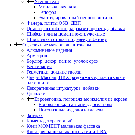
Утеплители
Минеральная вата
Тепофол
Экструдированный пенополистирол
Фанера, плиты OSB, ДВП
Цемент, пескобетон, керамзит, щебень, добавки
Шифер, плиты цементно-стружечные
Шпатлевка готовая по дереву и бетону
Отделочные материалы и товары
Алюминевые изделия
Армстронг
Бордюр, декор, панно, уголок срез
Вентиляция
Герметики, жидкие гвозди
Двери Массив, ПВХ раздвижные, пластиковые
наличники
Декоративная штукатурка, добавки
Дорожки
Евровагонка, погонажные изделия из дерева
Евровагонка, имитация, доска пола
Погонажные изделия из дерева
Затирка
Камень декоративный
Клей МОМЕНТ маленькая фасовка
Клей для напольных покрытий и ПВА