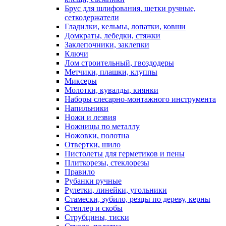
Брус для шлифования, щетки ручные,
сеткодержатели
Гладилки, кельмы, лопатки, ковши
Домкраты, лебедки, стяжки
Заклепочники, заклепки
Ключи
Лом строительный, гвоздодеры
Метчики, плашки, клуппы
Миксеры
Молотки, кувалды, киянки
Наборы слесарно-монтажного инструмента
Напильники
Ножи и лезвия
Ножницы по металлу
Ножовки, полотна
Отвертки, шило
Пистолеты для герметиков и пены
Плиткорезы, стеклорезы
Правило
Рубанки ручные
Рулетки, линейки, угольники
Стамески, зубило, резцы по дереву, керны
Степлер и скобы
Струбцины, тиски