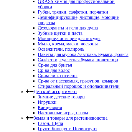
GRASS химия для профессиональной
уборки
Губки, тряпки, салфетки, перчатки
Дезинфицирующие, чистящие, моющие
средства
Дезодоранты и гели для душа
Зубные щетки и паста
Моющие,чистящие для посуды
Мыло, крема, маски, лосьоны
Освежители, полироль
Пакеты для мусора /завтрака. Бумага, фольга
Салфетки, туалетная бумага, полотенца
Ср-ва для бритья
Ср-ва для волос
Ср-ва лич. гигиены
Ср-ва от насекомых, грызунов, комаров
Стиральный порошок и ополаскиватели
Детский ассортимент
Зимние детские товары
Игрушки
Канцелярия
Настольные игры, пазлы
Земля и товары для растениеводства
Газон. Щепа
Грунт. Биогрунт. Почвогрунт