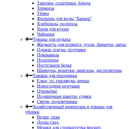
Тарелки, салатники, блюда
Термосы
Тёрки
Фильтры для воды "Барьер"
Хлебницы, подносы
Хром для кухни
Чайники
Товары для отдыха
Жидкость для розжига, уголь, брикеты, щепа
Одеяла, пледы, подушки
Покрывала
Полотенца
Постельное белье
Шампура, решетки, мангалы, дистиляторы
Товары для праздника
Елки, эл. гирлянды, венки
Новогодние игрушки
Открытки
Подарочные пакеты, сумки
Свечи, подсвечники
Хозяйственный инвентарь и товары для
уборки
Ведра, тазы
Доска глад.
Мешки для стирки/сетка москит.