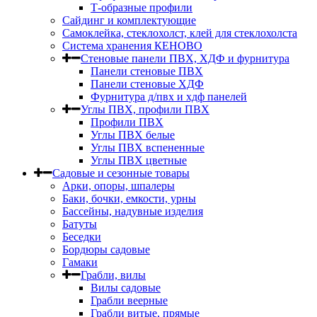
Т-образные профили
Сайдинг и комплектующие
Самоклейка, стеклохолст, клей для стеклохолста
Система хранения КЕНОВО
Стеновые панели ПВХ, ХДФ и фурнитура
Панели стеновые ПВХ
Панели стеновые ХДФ
Фурнитура д/пвх и хдф панелей
Углы ПВХ, профили ПВХ
Профили ПВХ
Углы ПВХ белые
Углы ПВХ вспененные
Углы ПВХ цветные
Садовые и сезонные товары
Арки, опоры, шпалеры
Баки, бочки, емкости, урны
Бассейны, надувные изделия
Батуты
Беседки
Бордюры садовые
Гамаки
Грабли, вилы
Вилы садовые
Грабли веерные
Грабли витые, прямые