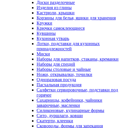
Доски разделочные
Изделия из глины
Кастрюли, крышки
Корзины для белья, ящики для хранения
Кружки
Крючки самоклеющиеся
Кувшины
Кухонная утварь
Лотки, подставки для кухонных
принадлежностей
Миски
Наборы для напитков, стаканы, креманки
Наборы для специй
Наборы столовые и чайные
Ножи, открывалки, точилки
Одноразовая посуда
Пасхальная продукция
Салфетки сервировочные, подставки под
горячее
Сахарницы, кофейники, чайники
заварочные, масленки
Силиконовые, кулинарные формы
Сито, дуршлаги, ковши
Скатерти, клеенки
Сковороды, формы для запекания