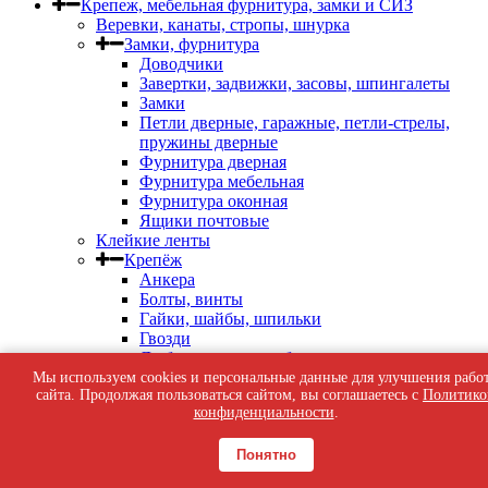
Крепеж, мебельная фурнитура, замки и СИЗ
Веревки, канаты, стропы, шнурка
Замки, фурнитура
Доводчики
Завертки, задвижки, засовы, шпингалеты
Замки
Петли дверные, гаражные, петли-стрелы,
пружины дверные
Фурнитура дверная
Фурнитура мебельная
Фурнитура оконная
Ящики почтовые
Клейкие ленты
Крепёж
Анкера
Болты, винты
Гайки, шайбы, шпильки
Гвозди
Дюбель-гвозди, дюбель-шурупы
Дюбеля Молли
Мы используем cookies и персональные данные для улучшения рабо
сайта. Продолжая пользоваться сайтом, вы соглашаетесь с
Политико
Дюбеля пластиковые, для теплоизоляции
конфиденциальности
.
Кляймеры, скобы строительные, патроны
индустриальные
Перфорированный крепеж
Понятно
Саморезы кровельные