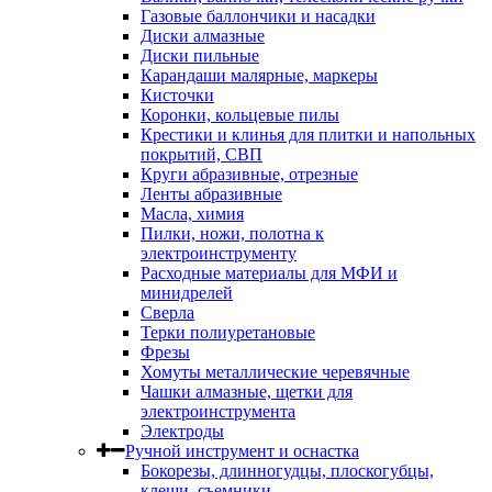
Газовые баллончики и насадки
Диски алмазные
Диски пильные
Карандаши малярные, маркеры
Кисточки
Коронки, кольцевые пилы
Крестики и клинья для плитки и напольных
покрытий, СВП
Круги абразивные, отрезные
Ленты абразивные
Масла, химия
Пилки, ножи, полотна к
электроинструменту
Расходные материалы для МФИ и
минидрелей
Сверла
Терки полиуретановые
Фрезы
Хомуты металлические черевячные
Чашки алмазные, щетки для
электроинструмента
Электроды
Ручной инструмент и оснастка
Бокорезы, длинногудцы, плоскогубцы,
клещи, съемники