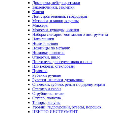
Домкраты, лебедки, стяжки
Заклепочники, заклепки
Ключи
Лом строительный, гвоздодеры
Метчики, плашки, клуппы
Миксеры
Молотки, кувалды, киянки
Наборы слесарно-монтажного инструмента
Напильники
Ножи и лезвия
Ножницы по металлу
Ножовки, полотна
Отвертки, шило
Пистолеты для герметиков и пены
Плиткорезы, стеклорезы
Правило
Рубанки ручные
Рулетки, линейки, угольники
Стамески, зубило, резцы по дереву, керны
Степлер и скобы
Струбцины, тиски
Стусло, полотна
Топоры, колуны
Уровни, гидроуровни, отвесы, порошок
ЦЕНТРО ИНСТРУМЕНТ