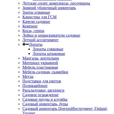
Детские спорт. комплексы, песочницы
Зимний уборочный инвентарь
Зонты пляжные
Канистры для ГСМ
Качели садовые
Кемпинг
Косы, серпы
Лейки и опрыскиватели садовые
Летний ассортимент
Лопаты
Лопаты совковые
Лопаты штыковые
Мангалы, коптильни
Материал укрывной
Мебель пластиковая
Мебель садовая, скамейки
Метла
Подставки для цветов
Поликарбонат
Раскладушки, шезлонги
Садовое ограждение
Садовые пруды и клумбы
Садовый инвентарь, буры
Садовый инвентарь ЦентроИнструмент, Finland,
Trooper