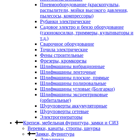
Пневмооборудование (краскопульты,
распылители, мойки высокого давления,
пылесосы, компрессоры)
Рубанки электрические
Садовое электро и бензо оборудование
(газонокосилки, триммеры, культиваторы и
т.д.)
Сварочное оборудование
Точила электрические
Фены строительные
Фрезеры, кромкорезы
Шлифмашины вибрационные
Шлифмашины ленточные
Шлифмашины плоские, прямые
Шлифмашины полировальные
Шлифмашины угловые (Болгарки)
Шлифмашины эксцентриковые
(орбитальные)
Шуруповерты аккумуляторные
Шуруповерты сетевые
Электрогенераторы
Крепеж, мебельная фурнитура, замки и СИЗ
Веревки, канаты, стропы, шнурка
Замки, фурнитура
Доводчики