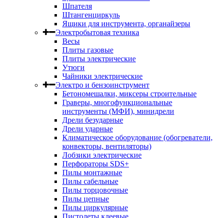
Шпателя
Штангенциркуль
Ящики для инструмента, органайзеры
Электробытовая техника
Весы
Плиты газовые
Плиты электрические
Утюги
Чайники электрические
Электро и бензоинструмент
Бетономешалки, миксеры строительные
Граверы, многофункциональные
инструменты (МФИ), минидрели
Дрели безударные
Дрели ударные
Климатическое оборудование (обогреватели,
конвекторы, вентиляторы)
Лобзики электрические
Перфораторы SDS+
Пилы монтажные
Пилы сабельные
Пилы торцовочные
Пилы цепные
Пилы циркулярные
Пистолеты клеевые