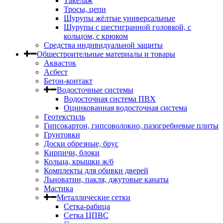
Такелаж
Тросы, цепи
Шурупы жёлтые универсальные
Шурупы с шестигранной головкой, с
кольцом, с крюком
Средства индивидуальной защиты
Общестроительные материалы и товары
Аквасток
Асбест
Бетон-контакт
Водосточные системы
Водосточная система ПВХ
Оцинкованная водосточная система
Геотекстиль
Гипсокартон, гипсоволокно, пазогребневые плиты
Грунтовки
Доски обрезные, брус
Кирпичи, блоки
Кольца, крышки ж/б
Комплекты для обивки дверей
Льноватин, пакля, джутовые канаты
Мастика
Металлические сетки
Сетка-рабица
Сетка ЦПВС