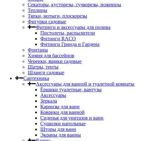
Секаторы, кусторезы, сучкорезы, ножницы
Теплицы
Тяпки, мотыги, плоскорезы
Фигурки садовые
Фитинги и аксессуары для полива
Пистолеты, распылители
Фитинги RACO
Фитинги Гринда и Гардена
Фонтаны
Химия для бассейнов
Черенки, ящики садовые
Шатры, тенты
Шланги садовые
Сантехника
Аксессуары для ванной и туалетной комнаты
Ёршики туалетные, вантузы
Аксессуары
Зеркала
Карнизы для ванн
Коврики для ванной
Сиденья для унитазов и ванн
Сушилки напольные
Шторы для ванн
Экраны для ванны
Ванны