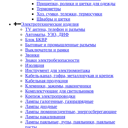
Прищепки, ролики и щетки для одежды
Термометры
Хоз. сумки, тележки, термосумки
Швабры и щетки
Электротехнические изделия
TV aнтена, телефон и разъемы
Автоматы, УЗО, ДИФ
Блок БКВР
Бытовые и промышленные разъемы
Выключатели и рамки
Звонки
Знаки электробезопасности
Изоляция
Инструмент для электромонтажа
Кабель-канал, гофра, металлорукав и крепеж
Кабельная продукция
Клемники, зажимы, наконечники
Комплектующие для светильников
Крепеж электропроводки
Лампы галогенные, газоразрядные
Лампы диодные
Лампы люминисцентные, энергосберегающие
Лампы накаливания
Лампы паяльные, лупы, паяльники, паяльные
пасты