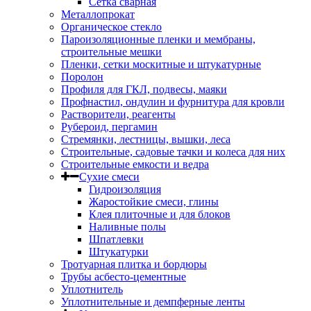
Сетка сварная
Металлопрокат
Органическое стекло
Пароизоляционные пленки и мембраны,
строительные мешки
Пленки, сетки москитные и штукатурные
Поролон
Профиля для ГКЛ, подвесы, маяки
Профнастил, ондулин и фурнитура для кровли
Растворители, реагенты
Рубероид, пергамин
Стремянки, лестницы, вышки, леса
Строительные, садовые тачки и колеса для них
Строительные емкости и ведра
Сухие смеси
Гидроизоляция
Жаростойкие смеси, глины
Клея плиточные и для блоков
Наливные полы
Шпатлевки
Штукатурки
Тротуарная плитка и бордюры
Трубы асбесто-цементные
Уплотнитель
Уплотнительные и демпферные ленты