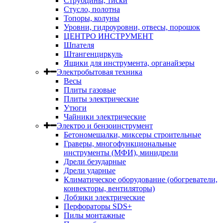
Струбцины, тиски
Стусло, полотна
Топоры, колуны
Уровни, гидроуровни, отвесы, порошок
ЦЕНТРО ИНСТРУМЕНТ
Шпателя
Штангенциркуль
Ящики для инструмента, органайзеры
Электробытовая техника
Весы
Плиты газовые
Плиты электрические
Утюги
Чайники электрические
Электро и бензоинструмент
Бетономешалки, миксеры строительные
Граверы, многофункциональные
инструменты (МФИ), минидрели
Дрели безударные
Дрели ударные
Климатическое оборудование (обогреватели,
конвекторы, вентиляторы)
Лобзики электрические
Перфораторы SDS+
Пилы монтажные