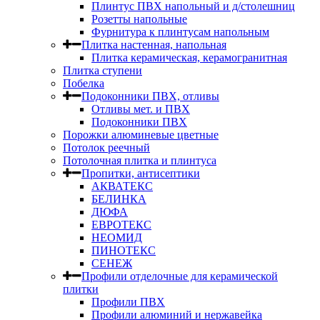
Плинтус ПВХ напольный и д/столешниц
Розетты напольные
Фурнитура к плинтусам напольным
Плитка настенная, напольная
Плитка керамическая, керамогранитная
Плитка ступени
Побелка
Подоконники ПВХ, отливы
Отливы мет. и ПВХ
Подоконники ПВХ
Порожки алюминевые цветные
Потолок реечный
Потолочная плитка и плинтуса
Пропитки, антисептики
АКВАТЕКС
БЕЛИНКА
ДЮФА
ЕВРОТЕКС
НЕОМИД
ПИНОТЕКС
СЕНЕЖ
Профили отделочные для керамической
плитки
Профили ПВХ
Профили алюминий и нержавейка