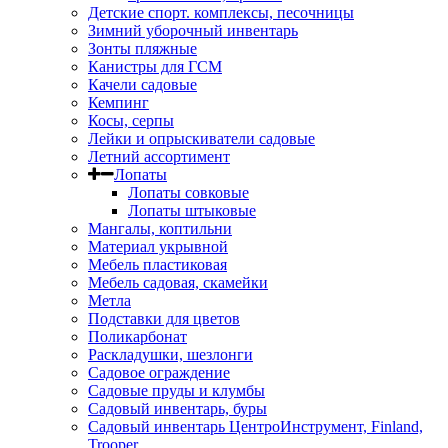
Детские спорт. комплексы, песочницы
Зимний уборочный инвентарь
Зонты пляжные
Канистры для ГСМ
Качели садовые
Кемпинг
Косы, серпы
Лейки и опрыскиватели садовые
Летний ассортимент
Лопаты
Лопаты совковые
Лопаты штыковые
Мангалы, коптильни
Материал укрывной
Мебель пластиковая
Мебель садовая, скамейки
Метла
Подставки для цветов
Поликарбонат
Раскладушки, шезлонги
Садовое ограждение
Садовые пруды и клумбы
Садовый инвентарь, буры
Садовый инвентарь ЦентроИнструмент, Finland,
Trooper