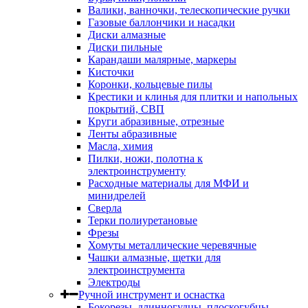
Валики, ванночки, телескопические ручки
Газовые баллончики и насадки
Диски алмазные
Диски пильные
Карандаши малярные, маркеры
Кисточки
Коронки, кольцевые пилы
Крестики и клинья для плитки и напольных
покрытий, СВП
Круги абразивные, отрезные
Ленты абразивные
Масла, химия
Пилки, ножи, полотна к
электроинструменту
Расходные материалы для МФИ и
минидрелей
Сверла
Терки полиуретановые
Фрезы
Хомуты металлические черевячные
Чашки алмазные, щетки для
электроинструмента
Электроды
Ручной инструмент и оснастка
Бокорезы, длинногудцы, плоскогубцы,