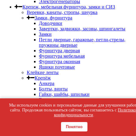
Электрогенераторы
Крепеж, мебельная фурнитура, замки и СИЗ
Веревки, канаты, стропы, шнурка
Замки, фурнитура
Доводчики
Завертки, задвижки, засовы, шпингалеты
Замки
Петли дверные, гаражные, петли-стрелы,
пружины дверные
Фурнитура дверная
Фурнитура мебельная
Фурнитура оконная
Ящики почтовые
Клейкие ленты
Крепёж
Анкера
Болты, винты
Гайки, шайбы, шпильки
Гвозди
Дюбель-гвозди, дюбель-шурупы
Мы используем cookies и персональные данные для улучшения рабо
сайта. Продолжая пользоваться сайтом, вы соглашаетесь с
Политико
Дюбеля Молли
конфиденциальности
.
Дюбеля пластиковые, для теплоизоляции
Кляймеры, скобы строительные, патроны
индустриальные
Понятно
Перфорированный крепеж