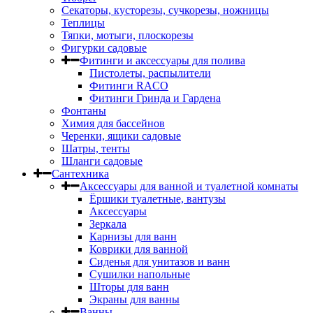
Секаторы, кусторезы, сучкорезы, ножницы
Теплицы
Тяпки, мотыги, плоскорезы
Фигурки садовые
Фитинги и аксессуары для полива
Пистолеты, распылители
Фитинги RACO
Фитинги Гринда и Гардена
Фонтаны
Химия для бассейнов
Черенки, ящики садовые
Шатры, тенты
Шланги садовые
Сантехника
Аксессуары для ванной и туалетной комнаты
Ёршики туалетные, вантузы
Аксессуары
Зеркала
Карнизы для ванн
Коврики для ванной
Сиденья для унитазов и ванн
Сушилки напольные
Шторы для ванн
Экраны для ванны
Ванны