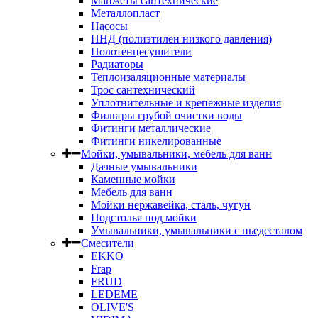
Манжеты сантехнические
Металлопласт
Насосы
ПНД (полиэтилен низкого давления)
Полотенцесушители
Радиаторы
Теплоизаляционные материалы
Трос сантехнический
Уплотнительные и крепежные изделия
Фильтры грубой очистки воды
Фитинги металлические
Фитинги никелированные
Мойки, умывальники, мебель для ванн
Дачные умывальники
Каменные мойки
Мебель для ванн
Мойки нержавейка, сталь, чугун
Подстолья под мойки
Умывальники, умывальники с пьедесталом
Смесители
EKKO
Frap
FRUD
LEDEME
OLIVE'S