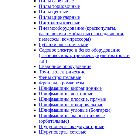
Пилы сабельные
Пилы торцовочные
Пилы цепные
Пилы циркулярные
Пистолеты клеевые
Пневмооборудование (краскопульты,
распылители, мойки высокого давления,
пылесосы, компрессоры)
Рубанки электрические
Садовое электро и бензо оборудование
(газонокосилки, триммеры, культиваторы и
т.д.)
Сварочное оборудование
Точила электрические
Фены строительные
Фрезеры, кромкорезы
Шлифмашины вибрационные
Шлифмашины ленточные
Шлифмашины плоские, прямые
Шлифмашины полировальные
Шлифмашины угловые (Болгарки)
Шлифмашины эксцентриковые
(орбитальные)
Шуруповерты аккумуляторные
Шуруповерты сетевые