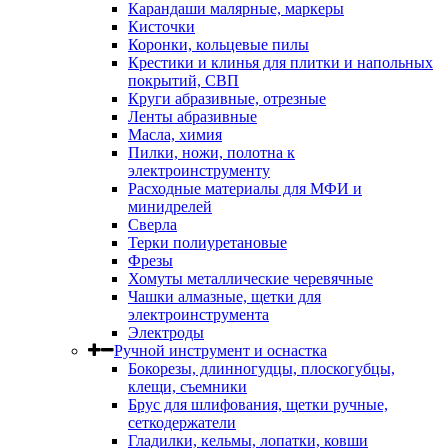
Карандаши малярные, маркеры
Кисточки
Коронки, кольцевые пилы
Крестики и клинья для плитки и напольных
покрытий, СВП
Круги абразивные, отрезные
Ленты абразивные
Масла, химия
Пилки, ножи, полотна к
электроинструменту
Расходные материалы для МФИ и
минидрелей
Сверла
Терки полиуретановые
Фрезы
Хомуты металлические черевячные
Чашки алмазные, щетки для
электроинструмента
Электроды
Ручной инструмент и оснастка
Бокорезы, длинногудцы, плоскогубцы,
клещи, съемники
Брус для шлифования, щетки ручные,
сеткодержатели
Гладилки, кельмы, лопатки, ковши