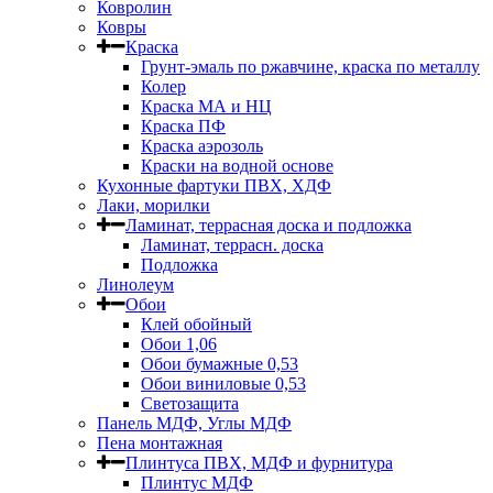
Ковролин
Ковры
Краска
Грунт-эмаль по ржавчине, краска по металлу
Колер
Краска МА и НЦ
Краска ПФ
Краска аэрозоль
Краски на водной основе
Кухонные фартуки ПВХ, ХДФ
Лаки, морилки
Ламинат, террасная доска и подложка
Ламинат, террасн. доска
Подложка
Линолеум
Обои
Клей обойный
Обои 1,06
Обои бумажные 0,53
Обои виниловые 0,53
Светозащита
Панель МДФ, Углы МДФ
Пена монтажная
Плинтуса ПВХ, МДФ и фурнитура
Плинтус МДФ