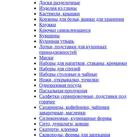
Доски разделочные
Изделия из глины
Кастрюли, крышки
Корзины для белья, ящики для хранения
Кружки
Крючки самоклеющиеся
Кувшины
Кухонная утварь
Лотки, подставки для кухонных
принадлежностей
Миски
Наборы для напитков, стаканы, креманки
Наборы для специй
Наборы столовые и чайные
Ножи, открывалки, точилки
Одноразовая посуда
Пасхальная продукция
Салфетки сервировочные, подставки под
горячее
Сахарницы, кофейники, чайники
заварочные, масленки
Силиконовые, кулинарные формы
Сито, дуршлаги, ковши
Скатерти, клеенки
Сковороды, формы для запекания