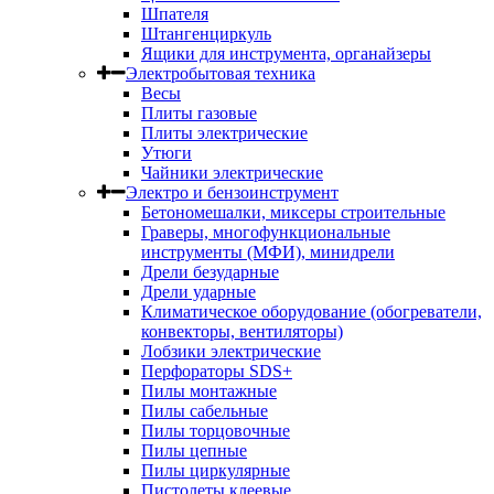
Шпателя
Штангенциркуль
Ящики для инструмента, органайзеры
Электробытовая техника
Весы
Плиты газовые
Плиты электрические
Утюги
Чайники электрические
Электро и бензоинструмент
Бетономешалки, миксеры строительные
Граверы, многофункциональные
инструменты (МФИ), минидрели
Дрели безударные
Дрели ударные
Климатическое оборудование (обогреватели,
конвекторы, вентиляторы)
Лобзики электрические
Перфораторы SDS+
Пилы монтажные
Пилы сабельные
Пилы торцовочные
Пилы цепные
Пилы циркулярные
Пистолеты клеевые