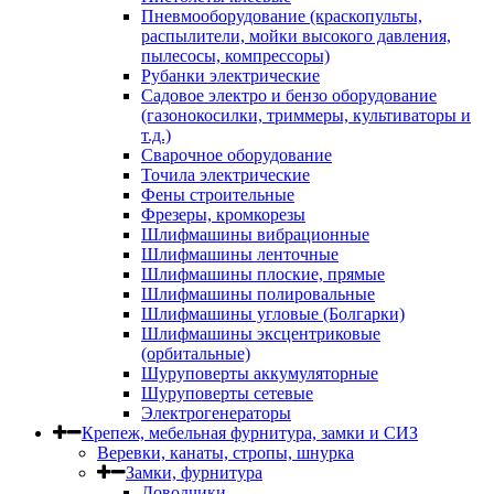
Пневмооборудование (краскопульты,
распылители, мойки высокого давления,
пылесосы, компрессоры)
Рубанки электрические
Садовое электро и бензо оборудование
(газонокосилки, триммеры, культиваторы и
т.д.)
Сварочное оборудование
Точила электрические
Фены строительные
Фрезеры, кромкорезы
Шлифмашины вибрационные
Шлифмашины ленточные
Шлифмашины плоские, прямые
Шлифмашины полировальные
Шлифмашины угловые (Болгарки)
Шлифмашины эксцентриковые
(орбитальные)
Шуруповерты аккумуляторные
Шуруповерты сетевые
Электрогенераторы
Крепеж, мебельная фурнитура, замки и СИЗ
Веревки, канаты, стропы, шнурка
Замки, фурнитура
Доводчики