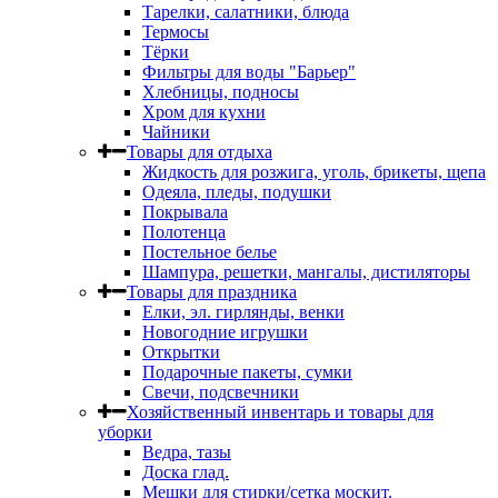
Тарелки, салатники, блюда
Термосы
Тёрки
Фильтры для воды "Барьер"
Хлебницы, подносы
Хром для кухни
Чайники
Товары для отдыха
Жидкость для розжига, уголь, брикеты, щепа
Одеяла, пледы, подушки
Покрывала
Полотенца
Постельное белье
Шампура, решетки, мангалы, дистиляторы
Товары для праздника
Елки, эл. гирлянды, венки
Новогодние игрушки
Открытки
Подарочные пакеты, сумки
Свечи, подсвечники
Хозяйственный инвентарь и товары для
уборки
Ведра, тазы
Доска глад.
Мешки для стирки/сетка москит.