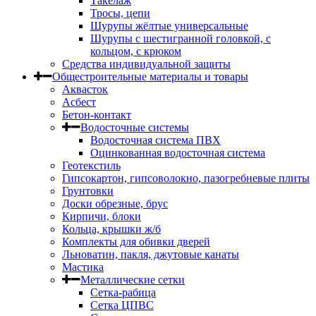
Такелаж
Тросы, цепи
Шурупы жёлтые универсальные
Шурупы с шестигранной головкой, с
кольцом, с крюком
Средства индивидуальной защиты
Общестроительные материалы и товары
Аквасток
Асбест
Бетон-контакт
Водосточные системы
Водосточная система ПВХ
Оцинкованная водосточная система
Геотекстиль
Гипсокартон, гипсоволокно, пазогребневые плиты
Грунтовки
Доски обрезные, брус
Кирпичи, блоки
Кольца, крышки ж/б
Комплекты для обивки дверей
Льноватин, пакля, джутовые канаты
Мастика
Металлические сетки
Сетка-рабица
Сетка ЦПВС