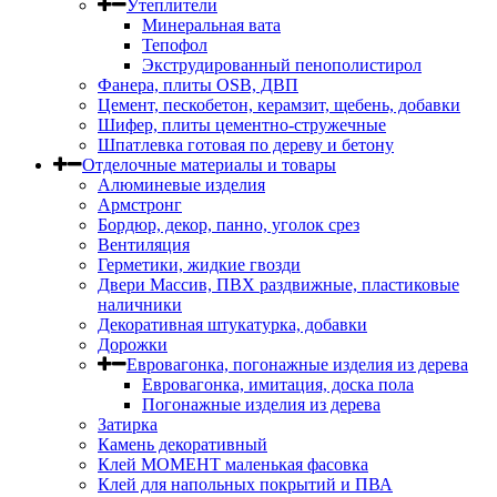
Утеплители
Минеральная вата
Тепофол
Экструдированный пенополистирол
Фанера, плиты OSB, ДВП
Цемент, пескобетон, керамзит, щебень, добавки
Шифер, плиты цементно-стружечные
Шпатлевка готовая по дереву и бетону
Отделочные материалы и товары
Алюминевые изделия
Армстронг
Бордюр, декор, панно, уголок срез
Вентиляция
Герметики, жидкие гвозди
Двери Массив, ПВХ раздвижные, пластиковые
наличники
Декоративная штукатурка, добавки
Дорожки
Евровагонка, погонажные изделия из дерева
Евровагонка, имитация, доска пола
Погонажные изделия из дерева
Затирка
Камень декоративный
Клей МОМЕНТ маленькая фасовка
Клей для напольных покрытий и ПВА