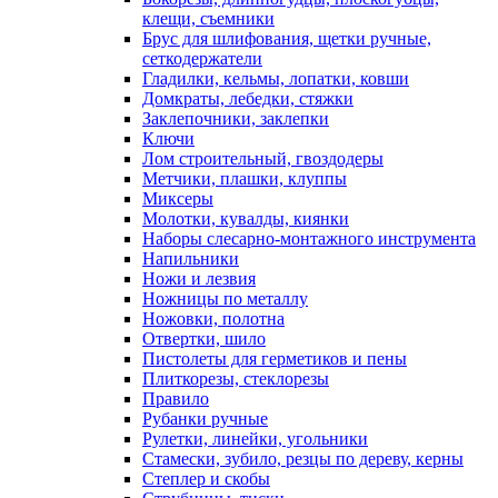
клещи, съемники
Брус для шлифования, щетки ручные,
сеткодержатели
Гладилки, кельмы, лопатки, ковши
Домкраты, лебедки, стяжки
Заклепочники, заклепки
Ключи
Лом строительный, гвоздодеры
Метчики, плашки, клуппы
Миксеры
Молотки, кувалды, киянки
Наборы слесарно-монтажного инструмента
Напильники
Ножи и лезвия
Ножницы по металлу
Ножовки, полотна
Отвертки, шило
Пистолеты для герметиков и пены
Плиткорезы, стеклорезы
Правило
Рубанки ручные
Рулетки, линейки, угольники
Стамески, зубило, резцы по дереву, керны
Степлер и скобы