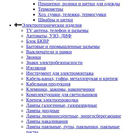
Прищепки, ролики и щетки для одежды
Термометры
Хоз. сумки, тележки, термосумки
Швабры и щетки
Электротехнические изделия
TV aнтена, телефон и разъемы
Автоматы, УЗО, ДИФ
Блок БКВР
Бытовые и промышленные разъемы
Выключатели и рамки
Звонки
Знаки электробезопасности
Изоляция
Инструмент для электромонтажа
Кабель-канал, гофра, металлорукав и крепеж
Кабельная продукция
Клемники, зажимы, наконечники
Комплектующие для светильников
Крепеж электропроводки
Лампы галогенные, газоразрядные
Лампы диодные
Лампы люминисцентные, энергосберегающие
Лампы накаливания
Лампы паяльные, лупы, паяльники, паяльные
пасты