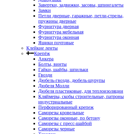
Завертки, задвижки, засовы, шпингалеты
Замки
Петли дверные, гаражные, петли-стрелы,
пружины дверные
Фурнитура дверная
Фурнитура мебельная
Фурнитура оконная
Ящики почтовые
Клейкие ленты
Крепёж
Анкера
Болты, винты
Гайки, шайбы, шпильки
Гвозди
Дюбель-гвозди, дюбель-шурупы
Дюбеля Молли
Дюбеля пластиковые, для теплоизоляции
Кляймеры, скобы строительные, патроны
индустриальные
Перфорированный крепеж
Саморезы кровельные
Саморезы оконные, по бетону
Саморезы с пресс-шайбой
Саморезы черные