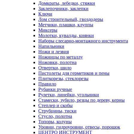
Домкраты, лебедки, стяжки
Заклепочники, заклепки
Ключи
Лом строительный, гвоздодеры
Метчики, плашки, клуппы
Миксеры
Молотки, кувалды, киянки
Наборы слесарно-монтажного инструмента
Напильники
Ножи и лезвия
Ножницы по металлу
Ножовки, полотна
Отвертки, шило
Пистолеты для герметиков и пены
Плиткорезы, стеклорезы
Правило
Рубанки ручные
Рулетки, линейки, угольники
Стамески, зубило, резцы по дереву, керны
Степлер и скобы
Струбцины, тиски
Стусло, полотна
Топоры, колуны
Уровни, гидроуровни, отвесы, порошок
ЦЕНТРО ИНСТРУМЕНТ