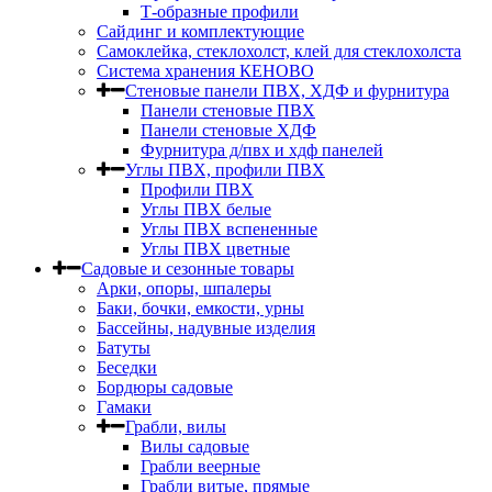
Т-образные профили
Сайдинг и комплектующие
Самоклейка, стеклохолст, клей для стеклохолста
Система хранения КЕНОВО
Стеновые панели ПВХ, ХДФ и фурнитура
Панели стеновые ПВХ
Панели стеновые ХДФ
Фурнитура д/пвх и хдф панелей
Углы ПВХ, профили ПВХ
Профили ПВХ
Углы ПВХ белые
Углы ПВХ вспененные
Углы ПВХ цветные
Садовые и сезонные товары
Арки, опоры, шпалеры
Баки, бочки, емкости, урны
Бассейны, надувные изделия
Батуты
Беседки
Бордюры садовые
Гамаки
Грабли, вилы
Вилы садовые
Грабли веерные
Грабли витые, прямые