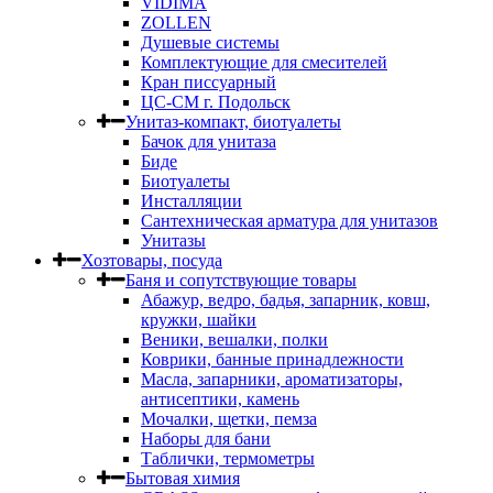
VIDIMA
ZOLLEN
Душевые системы
Комплектующие для смесителей
Кран писсуарный
ЦС-СМ г. Подольск
Унитаз-компакт, биотуалеты
Бачок для унитаза
Биде
Биотуалеты
Инсталляции
Сантехническая арматура для унитазов
Унитазы
Хозтовары, посуда
Баня и сопутствующие товары
Абажур, ведро, бадья, запарник, ковш,
кружки, шайки
Веники, вешалки, полки
Коврики, банные принадлежности
Масла, запарники, ароматизаторы,
антисептики, камень
Мочалки, щетки, пемза
Наборы для бани
Таблички, термометры
Бытовая химия