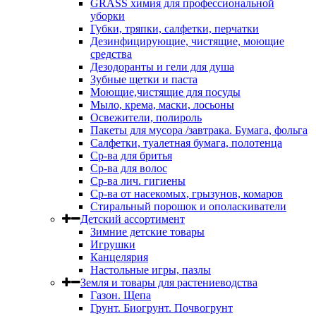
GRASS химия для профессиональной
уборки
Губки, тряпки, салфетки, перчатки
Дезинфицирующие, чистящие, моющие
средства
Дезодоранты и гели для душа
Зубные щетки и паста
Моющие,чистящие для посуды
Мыло, крема, маски, лосьоны
Освежители, полироль
Пакеты для мусора /завтрака. Бумага, фольга
Салфетки, туалетная бумага, полотенца
Ср-ва для бритья
Ср-ва для волос
Ср-ва лич. гигиены
Ср-ва от насекомых, грызунов, комаров
Стиральный порошок и ополаскиватели
Детский ассортимент
Зимние детские товары
Игрушки
Канцелярия
Настольные игры, пазлы
Земля и товары для растениеводства
Газон. Щепа
Грунт. Биогрунт. Почвогрунт