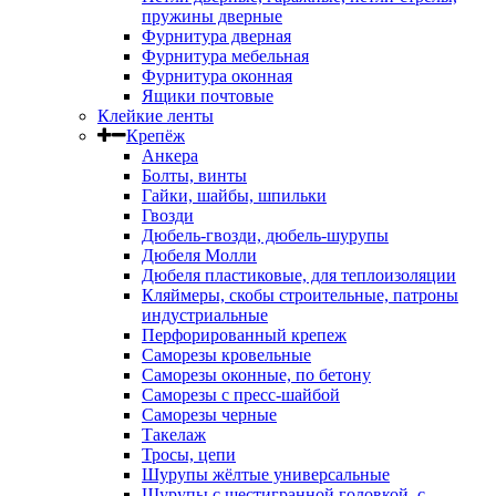
пружины дверные
Фурнитура дверная
Фурнитура мебельная
Фурнитура оконная
Ящики почтовые
Клейкие ленты
Крепёж
Анкера
Болты, винты
Гайки, шайбы, шпильки
Гвозди
Дюбель-гвозди, дюбель-шурупы
Дюбеля Молли
Дюбеля пластиковые, для теплоизоляции
Кляймеры, скобы строительные, патроны
индустриальные
Перфорированный крепеж
Саморезы кровельные
Саморезы оконные, по бетону
Саморезы с пресс-шайбой
Саморезы черные
Такелаж
Тросы, цепи
Шурупы жёлтые универсальные
Шурупы с шестигранной головкой, с