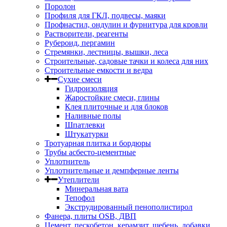
Поролон
Профиля для ГКЛ, подвесы, маяки
Профнастил, ондулин и фурнитура для кровли
Растворители, реагенты
Рубероид, пергамин
Стремянки, лестницы, вышки, леса
Строительные, садовые тачки и колеса для них
Строительные емкости и ведра
Сухие смеси
Гидроизоляция
Жаростойкие смеси, глины
Клея плиточные и для блоков
Наливные полы
Шпатлевки
Штукатурки
Тротуарная плитка и бордюры
Трубы асбесто-цементные
Уплотнитель
Уплотнительные и демпферные ленты
Утеплители
Минеральная вата
Тепофол
Экструдированный пенополистирол
Фанера, плиты OSB, ДВП
Цемент, пескобетон, керамзит, щебень, добавки