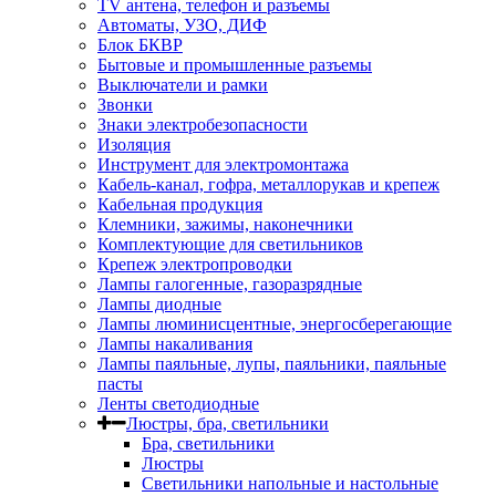
TV aнтена, телефон и разъемы
Автоматы, УЗО, ДИФ
Блок БКВР
Бытовые и промышленные разъемы
Выключатели и рамки
Звонки
Знаки электробезопасности
Изоляция
Инструмент для электромонтажа
Кабель-канал, гофра, металлорукав и крепеж
Кабельная продукция
Клемники, зажимы, наконечники
Комплектующие для светильников
Крепеж электропроводки
Лампы галогенные, газоразрядные
Лампы диодные
Лампы люминисцентные, энергосберегающие
Лампы накаливания
Лампы паяльные, лупы, паяльники, паяльные
пасты
Ленты светодиодные
Люстры, бра, светильники
Бра, светильники
Люстры
Светильники напольные и настольные