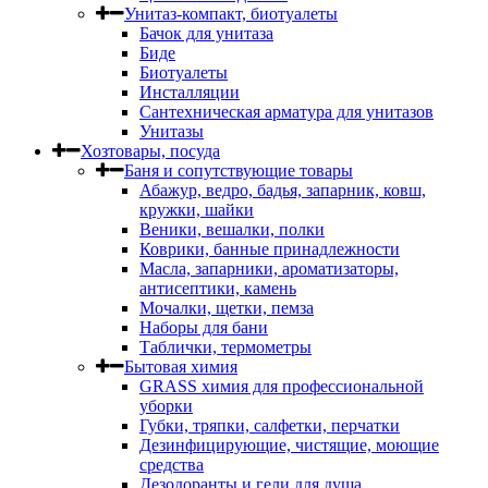
Унитаз-компакт, биотуалеты
Бачок для унитаза
Биде
Биотуалеты
Инсталляции
Сантехническая арматура для унитазов
Унитазы
Хозтовары, посуда
Баня и сопутствующие товары
Абажур, ведро, бадья, запарник, ковш,
кружки, шайки
Веники, вешалки, полки
Коврики, банные принадлежности
Масла, запарники, ароматизаторы,
антисептики, камень
Мочалки, щетки, пемза
Наборы для бани
Таблички, термометры
Бытовая химия
GRASS химия для профессиональной
уборки
Губки, тряпки, салфетки, перчатки
Дезинфицирующие, чистящие, моющие
средства
Дезодоранты и гели для душа