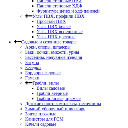
Панели стеновые ПВХ
Панели стеновые ХДФ
Фурнитура д/пвх и хдф панелей
Углы ПВХ, профили ПВХ
Профили ПВХ
Углы ПВХ белые
Углы ПВХ вспененные
Углы ПВХ цветные
Садовые и сезонные товары
Арки, опоры, шпалеры
Баки, бочки, емкости, урны
Бассейны, надувные изделия
Батуты
Беседки
Бордюры садовые
Гамаки
Грабли, вилы
Вилы садовые
Грабли веерные
Грабли витые, прямые
Детские спорт. комплексы, песочницы
Зимний уборочный инвентарь
Зонты пляжные
Канистры для ГСМ
Качели садовые