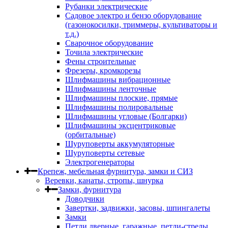
Рубанки электрические
Садовое электро и бензо оборудование
(газонокосилки, триммеры, культиваторы и
т.д.)
Сварочное оборудование
Точила электрические
Фены строительные
Фрезеры, кромкорезы
Шлифмашины вибрационные
Шлифмашины ленточные
Шлифмашины плоские, прямые
Шлифмашины полировальные
Шлифмашины угловые (Болгарки)
Шлифмашины эксцентриковые
(орбитальные)
Шуруповерты аккумуляторные
Шуруповерты сетевые
Электрогенераторы
Крепеж, мебельная фурнитура, замки и СИЗ
Веревки, канаты, стропы, шнурка
Замки, фурнитура
Доводчики
Завертки, задвижки, засовы, шпингалеты
Замки
Петли дверные, гаражные, петли-стрелы,