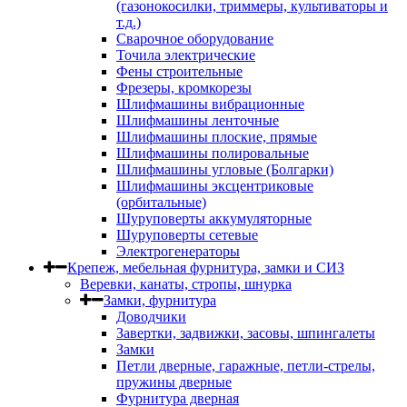
(газонокосилки, триммеры, культиваторы и
т.д.)
Сварочное оборудование
Точила электрические
Фены строительные
Фрезеры, кромкорезы
Шлифмашины вибрационные
Шлифмашины ленточные
Шлифмашины плоские, прямые
Шлифмашины полировальные
Шлифмашины угловые (Болгарки)
Шлифмашины эксцентриковые
(орбитальные)
Шуруповерты аккумуляторные
Шуруповерты сетевые
Электрогенераторы
Крепеж, мебельная фурнитура, замки и СИЗ
Веревки, канаты, стропы, шнурка
Замки, фурнитура
Доводчики
Завертки, задвижки, засовы, шпингалеты
Замки
Петли дверные, гаражные, петли-стрелы,
пружины дверные
Фурнитура дверная