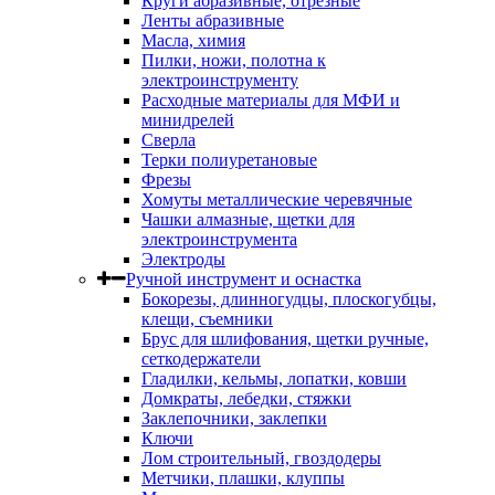
Круги абразивные, отрезные
Ленты абразивные
Масла, химия
Пилки, ножи, полотна к
электроинструменту
Расходные материалы для МФИ и
минидрелей
Сверла
Терки полиуретановые
Фрезы
Хомуты металлические черевячные
Чашки алмазные, щетки для
электроинструмента
Электроды
Ручной инструмент и оснастка
Бокорезы, длинногудцы, плоскогубцы,
клещи, съемники
Брус для шлифования, щетки ручные,
сеткодержатели
Гладилки, кельмы, лопатки, ковши
Домкраты, лебедки, стяжки
Заклепочники, заклепки
Ключи
Лом строительный, гвоздодеры
Метчики, плашки, клуппы