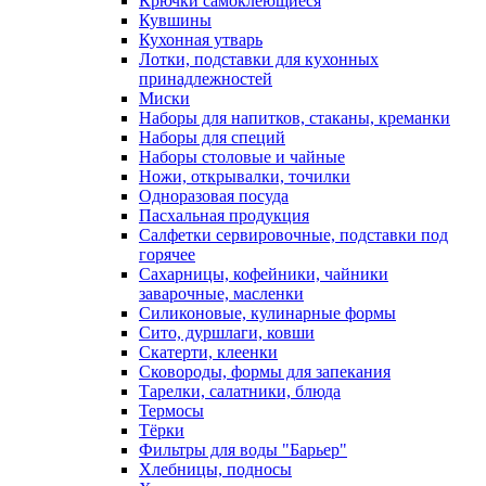
Крючки самоклеющиеся
Кувшины
Кухонная утварь
Лотки, подставки для кухонных
принадлежностей
Миски
Наборы для напитков, стаканы, креманки
Наборы для специй
Наборы столовые и чайные
Ножи, открывалки, точилки
Одноразовая посуда
Пасхальная продукция
Салфетки сервировочные, подставки под
горячее
Сахарницы, кофейники, чайники
заварочные, масленки
Силиконовые, кулинарные формы
Сито, дуршлаги, ковши
Скатерти, клеенки
Сковороды, формы для запекания
Тарелки, салатники, блюда
Термосы
Тёрки
Фильтры для воды "Барьер"
Хлебницы, подносы