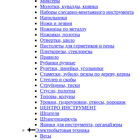
Миксеры
Молотки, кувалды, киянки
Наборы слесарно-монтажного инструмента
Напильники
Ножи и лезвия
Ножницы по металлу
Ножовки, полотна
Отвертки, шило
Пистолеты для герметиков и пены
Плиткорезы, стеклорезы
Правило
Рубанки ручные
Рулетки, линейки, угольники
Стамески, зубило, резцы по дереву, керны
Степлер и скобы
Струбцины, тиски
Стусло, полотна
Топоры, колуны
Уровни, гидроуровни, отвесы, порошок
ЦЕНТРО ИНСТРУМЕНТ
Шпателя
Штангенциркуль
Ящики для инструмента, органайзеры
Электробытовая техника
Весы