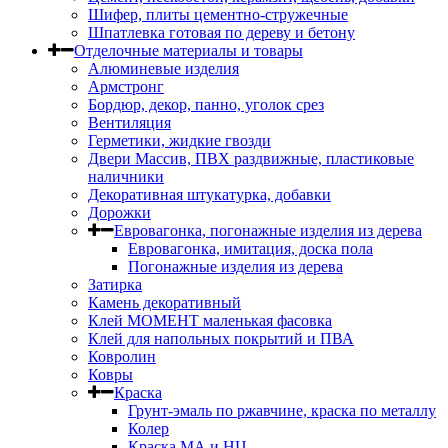
Шифер, плиты цементно-стружечные
Шпатлевка готовая по дереву и бетону
Отделочные материалы и товары
Алюминевые изделия
Армстронг
Бордюр, декор, панно, уголок срез
Вентиляция
Герметики, жидкие гвозди
Двери Массив, ПВХ раздвижные, пластиковые
наличники
Декоративная штукатурка, добавки
Дорожки
Евровагонка, погонажные изделия из дерева
Евровагонка, имитация, доска пола
Погонажные изделия из дерева
Затирка
Камень декоративный
Клей МОМЕНТ маленькая фасовка
Клей для напольных покрытий и ПВА
Ковролин
Ковры
Краска
Грунт-эмаль по ржавчине, краска по металлу
Колер
Краска МА и НЦ