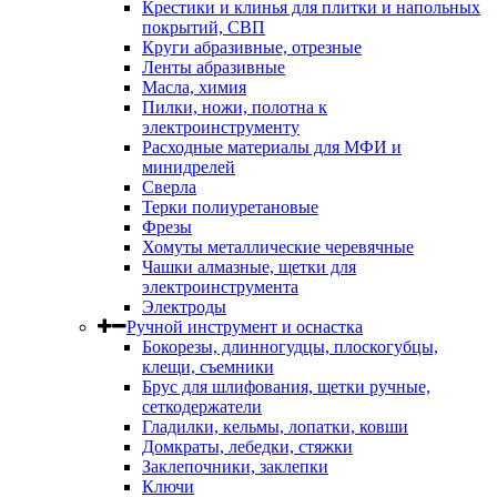
Крестики и клинья для плитки и напольных
покрытий, СВП
Круги абразивные, отрезные
Ленты абразивные
Масла, химия
Пилки, ножи, полотна к
электроинструменту
Расходные материалы для МФИ и
минидрелей
Сверла
Терки полиуретановые
Фрезы
Хомуты металлические черевячные
Чашки алмазные, щетки для
электроинструмента
Электроды
Ручной инструмент и оснастка
Бокорезы, длинногудцы, плоскогубцы,
клещи, съемники
Брус для шлифования, щетки ручные,
сеткодержатели
Гладилки, кельмы, лопатки, ковши
Домкраты, лебедки, стяжки
Заклепочники, заклепки
Ключи