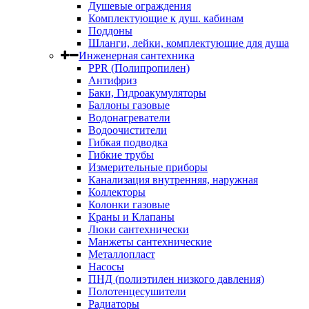
Душевые ограждения
Комплектующие к душ. кабинам
Поддоны
Шланги, лейки, комплектующие для душа
Инженерная сантехника
PPR (Полипропилен)
Антифриз
Баки, Гидроакумуляторы
Баллоны газовые
Водонагреватели
Водоочистители
Гибкая подводка
Гибкие трубы
Измерительные приборы
Канализация внутренняя, наружная
Коллекторы
Колонки газовые
Краны и Клапаны
Люки сантехнически
Манжеты сантехнические
Металлопласт
Насосы
ПНД (полиэтилен низкого давления)
Полотенцесушители
Радиаторы