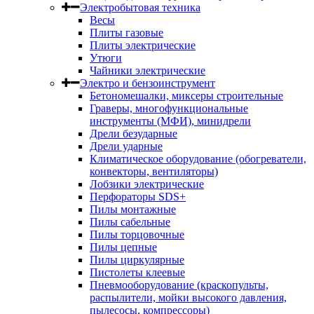
Электробытовая техника
Весы
Плиты газовые
Плиты электрические
Утюги
Чайники электрические
Электро и бензоинструмент
Бетономешалки, миксеры строительные
Граверы, многофункциональные
инструменты (МФИ), минидрели
Дрели безударные
Дрели ударные
Климатическое оборудование (обогреватели,
конвекторы, вентиляторы)
Лобзики электрические
Перфораторы SDS+
Пилы монтажные
Пилы сабельные
Пилы торцовочные
Пилы цепные
Пилы циркулярные
Пистолеты клеевые
Пневмооборудование (краскопульты,
распылители, мойки высокого давления,
пылесосы, компрессоры)