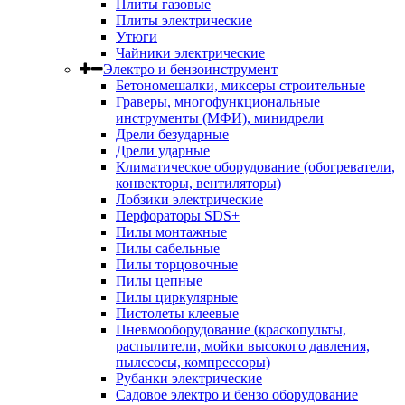
Плиты газовые
Плиты электрические
Утюги
Чайники электрические
Электро и бензоинструмент
Бетономешалки, миксеры строительные
Граверы, многофункциональные
инструменты (МФИ), минидрели
Дрели безударные
Дрели ударные
Климатическое оборудование (обогреватели,
конвекторы, вентиляторы)
Лобзики электрические
Перфораторы SDS+
Пилы монтажные
Пилы сабельные
Пилы торцовочные
Пилы цепные
Пилы циркулярные
Пистолеты клеевые
Пневмооборудование (краскопульты,
распылители, мойки высокого давления,
пылесосы, компрессоры)
Рубанки электрические
Садовое электро и бензо оборудование