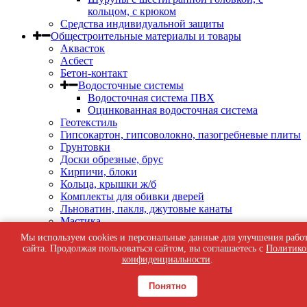
кольцом, с крюком
Средства индивидуальной защиты
Общестроительные материалы и товары
Аквасток
Асбест
Бетон-контакт
Водосточные системы
Водосточная система ПВХ
Оцинкованная водосточная система
Геотекстиль
Гипсокартон, гипсоволокно, пазогребневые плиты
Грунтовки
Доски обрезные, брус
Кирпичи, блоки
Кольца, крышки ж/б
Комплекты для обивки дверей
Льноватин, пакля, джутовые канаты
Мастика
Металлические сетки
Мы используем cookies и персональные данные для улучшения рабо
Сетка-рабица
сайта. Продолжая пользоваться сайтом, вы соглашаетесь с
Политико
Сетка ЦПВС
конфиденциальности
.
Сетка сварная
Металлопрокат
Понятно
Органическое стекло