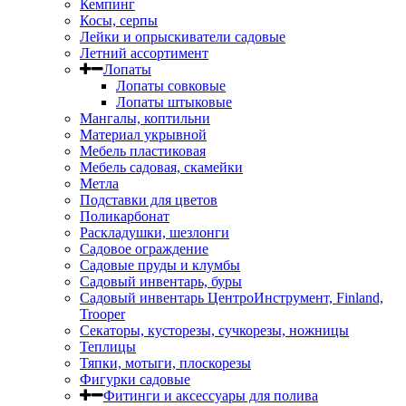
Кемпинг
Косы, серпы
Лейки и опрыскиватели садовые
Летний ассортимент
Лопаты
Лопаты совковые
Лопаты штыковые
Мангалы, коптильни
Материал укрывной
Мебель пластиковая
Мебель садовая, скамейки
Метла
Подставки для цветов
Поликарбонат
Раскладушки, шезлонги
Садовое ограждение
Садовые пруды и клумбы
Садовый инвентарь, буры
Садовый инвентарь ЦентроИнструмент, Finland,
Trooper
Секаторы, кусторезы, сучкорезы, ножницы
Теплицы
Тяпки, мотыги, плоскорезы
Фигурки садовые
Фитинги и аксессуары для полива