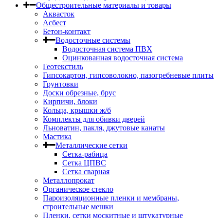
Общестроительные материалы и товары
Аквасток
Асбест
Бетон-контакт
Водосточные системы
Водосточная система ПВХ
Оцинкованная водосточная система
Геотекстиль
Гипсокартон, гипсоволокно, пазогребневые плиты
Грунтовки
Доски обрезные, брус
Кирпичи, блоки
Кольца, крышки ж/б
Комплекты для обивки дверей
Льноватин, пакля, джутовые канаты
Мастика
Металлические сетки
Сетка-рабица
Сетка ЦПВС
Сетка сварная
Металлопрокат
Органическое стекло
Пароизоляционные пленки и мембраны,
строительные мешки
Пленки, сетки москитные и штукатурные