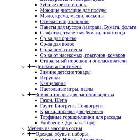
Зубные щетки и паста
Моющие,чистящие для посуды
Мыло, крема, маски, лосьоны
Освежители, полироль
Пакеты для мусора /завтрака. Бумага, фольга
Салфетки, туалетная бумага, полотенца
Ср-ва для бритья
Ср-ва для волос
Ср-ва лич. гигиены
Ср-ва от насекомых, грызунов, комаров
Стиральный порошок и ополаскиватели
Детский ассортимент
Зимние детские товары
Игрушки
Канцелярия
Настольные игры, пазлы
Земля и товары для растениеводства
Газон. Щепа
Грунт. Биогрунт. Почвогрунт
Краска, побелка для деревьев
Торфяные горшки/ящики для рассады
Удобрение. Дренаж. Торф
Мебель из массива сосны
Одежда, обувь и наборы
Колготки. Носки. Дождевики