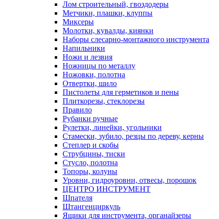
Лом строительный, гвоздодеры
Метчики, плашки, клуппы
Миксеры
Молотки, кувалды, киянки
Наборы слесарно-монтажного инструмента
Напильники
Ножи и лезвия
Ножницы по металлу
Ножовки, полотна
Отвертки, шило
Пистолеты для герметиков и пены
Плиткорезы, стеклорезы
Правило
Рубанки ручные
Рулетки, линейки, угольники
Стамески, зубило, резцы по дереву, керны
Степлер и скобы
Струбцины, тиски
Стусло, полотна
Топоры, колуны
Уровни, гидроуровни, отвесы, порошок
ЦЕНТРО ИНСТРУМЕНТ
Шпателя
Штангенциркуль
Ящики для инструмента, органайзеры