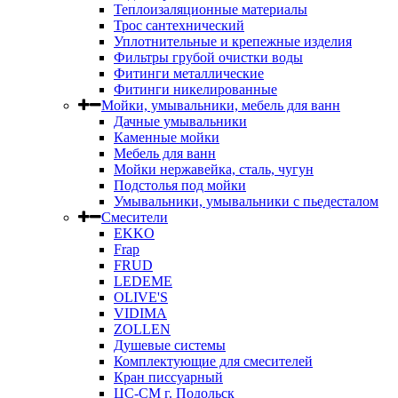
Теплоизаляционные материалы
Трос сантехнический
Уплотнительные и крепежные изделия
Фильтры грубой очистки воды
Фитинги металлические
Фитинги никелированные
Мойки, умывальники, мебель для ванн
Дачные умывальники
Каменные мойки
Мебель для ванн
Мойки нержавейка, сталь, чугун
Подстолья под мойки
Умывальники, умывальники с пьедесталом
Смесители
EKKO
Frap
FRUD
LEDEME
OLIVE'S
VIDIMA
ZOLLEN
Душевые системы
Комплектующие для смесителей
Кран писсуарный
ЦС-СМ г. Подольск