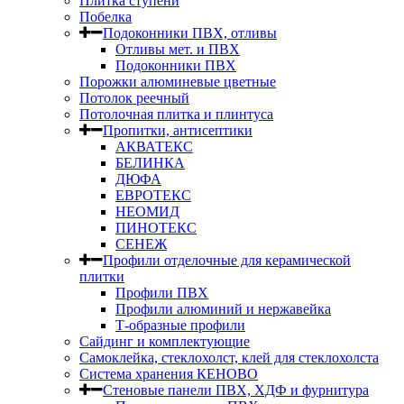
Плитка ступени
Побелка
Подоконники ПВХ, отливы
Отливы мет. и ПВХ
Подоконники ПВХ
Порожки алюминевые цветные
Потолок реечный
Потолочная плитка и плинтуса
Пропитки, антисептики
АКВАТЕКС
БЕЛИНКА
ДЮФА
ЕВРОТЕКС
НЕОМИД
ПИНОТЕКС
СЕНЕЖ
Профили отделочные для керамической
плитки
Профили ПВХ
Профили алюминий и нержавейка
Т-образные профили
Сайдинг и комплектующие
Самоклейка, стеклохолст, клей для стеклохолста
Система хранения КЕНОВО
Стеновые панели ПВХ, ХДФ и фурнитура