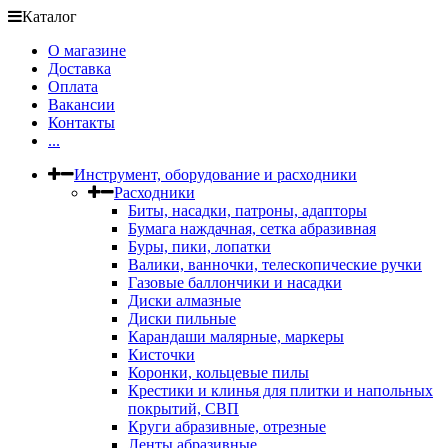
Каталог
О магазине
Доставка
Оплата
Вакансии
Контакты
...
Инструмент, оборудование и расходники
Расходники
Биты, насадки, патроны, адапторы
Бумага наждачная, сетка абразивная
Буры, пики, лопатки
Валики, ванночки, телескопические ручки
Газовые баллончики и насадки
Диски алмазные
Диски пильные
Карандаши малярные, маркеры
Кисточки
Коронки, кольцевые пилы
Крестики и клинья для плитки и напольных
покрытий, СВП
Круги абразивные, отрезные
Ленты абразивные