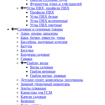
Фурнитура д/пвх и хдф панелей
Углы ПВХ, профили ПВХ
Профили ПВХ
Углы ПВХ белые
Углы ПВХ вспененные
Углы ПВХ цветные
Садовые и сезонные товары
Арки, опоры, шпалеры
Баки, бочки, емкости, урны
Бассейны, надувные изделия
Батуты
Беседки
Бордюры садовые
Гамаки
Грабли, вилы
Вилы садовые
Грабли веерные
Грабли витые, прямые
Детские спорт. комплексы, песочницы
Зимний уборочный инвентарь
Зонты пляжные
Канистры для ГСМ
Качели садовые
Кемпинг