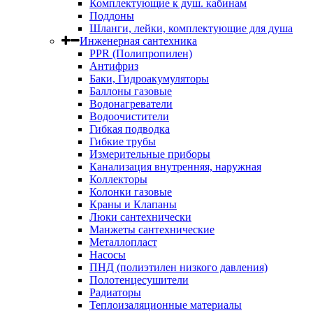
Комплектующие к душ. кабинам
Поддоны
Шланги, лейки, комплектующие для душа
Инженерная сантехника
PPR (Полипропилен)
Антифриз
Баки, Гидроакумуляторы
Баллоны газовые
Водонагреватели
Водоочистители
Гибкая подводка
Гибкие трубы
Измерительные приборы
Канализация внутренняя, наружная
Коллекторы
Колонки газовые
Краны и Клапаны
Люки сантехнически
Манжеты сантехнические
Металлопласт
Насосы
ПНД (полиэтилен низкого давления)
Полотенцесушители
Радиаторы
Теплоизаляционные материалы