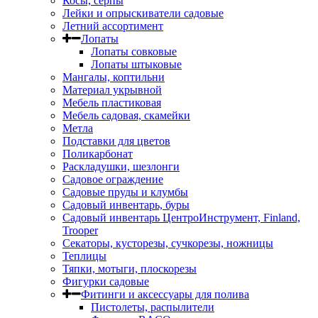
Косы, серпы
Лейки и опрыскиватели садовые
Летний ассортимент
Лопаты
Лопаты совковые
Лопаты штыковые
Мангалы, коптильни
Материал укрывной
Мебель пластиковая
Мебель садовая, скамейки
Метла
Подставки для цветов
Поликарбонат
Раскладушки, шезлонги
Садовое ограждение
Садовые пруды и клумбы
Садовый инвентарь, буры
Садовый инвентарь ЦентроИнструмент, Finland,
Trooper
Секаторы, кусторезы, сучкорезы, ножницы
Теплицы
Тяпки, мотыги, плоскорезы
Фигурки садовые
Фитинги и аксессуары для полива
Пистолеты, распылители