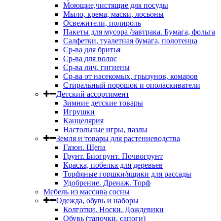
Моющие,чистящие для посуды
Мыло, крема, маски, лосьоны
Освежители, полироль
Пакеты для мусора /завтрака. Бумага, фольга
Салфетки, туалетная бумага, полотенца
Ср-ва для бритья
Ср-ва для волос
Ср-ва лич. гигиены
Ср-ва от насекомых, грызунов, комаров
Стиральный порошок и ополаскиватели
Детский ассортимент
Зимние детские товары
Игрушки
Канцелярия
Настольные игры, пазлы
Земля и товары для растениеводства
Газон. Щепа
Грунт. Биогрунт. Почвогрунт
Краска, побелка для деревьев
Торфяные горшки/ящики для рассады
Удобрение. Дренаж. Торф
Мебель из массива сосны
Одежда, обувь и наборы
Колготки. Носки. Дождевики
Обувь (тапочки, сапоги)