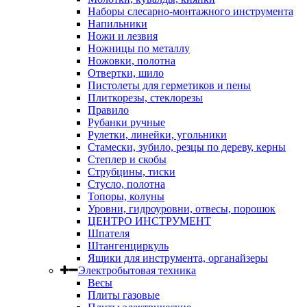
Наборы слесарно-монтажного инструмента
Напильники
Ножи и лезвия
Ножницы по металлу
Ножовки, полотна
Отвертки, шило
Пистолеты для герметиков и пены
Плиткорезы, стеклорезы
Правило
Рубанки ручные
Рулетки, линейки, угольники
Стамески, зубило, резцы по дереву, керны
Степлер и скобы
Струбцины, тиски
Стусло, полотна
Топоры, колуны
Уровни, гидроуровни, отвесы, порошок
ЦЕНТРО ИНСТРУМЕНТ
Шпателя
Штангенциркуль
Ящики для инструмента, органайзеры
Электробытовая техника
Весы
Плиты газовые