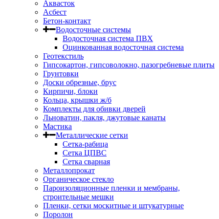
Аквасток
Асбест
Бетон-контакт
Водосточные системы
Водосточная система ПВХ
Оцинкованная водосточная система
Геотекстиль
Гипсокартон, гипсоволокно, пазогребневые плиты
Грунтовки
Доски обрезные, брус
Кирпичи, блоки
Кольца, крышки ж/б
Комплекты для обивки дверей
Льноватин, пакля, джутовые канаты
Мастика
Металлические сетки
Сетка-рабица
Сетка ЦПВС
Сетка сварная
Металлопрокат
Органическое стекло
Пароизоляционные пленки и мембраны,
строительные мешки
Пленки, сетки москитные и штукатурные
Поролон