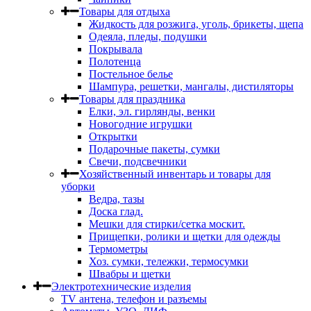
Товары для отдыха
Жидкость для розжига, уголь, брикеты, щепа
Одеяла, пледы, подушки
Покрывала
Полотенца
Постельное белье
Шампура, решетки, мангалы, дистиляторы
Товары для праздника
Елки, эл. гирлянды, венки
Новогодние игрушки
Открытки
Подарочные пакеты, сумки
Свечи, подсвечники
Хозяйственный инвентарь и товары для
уборки
Ведра, тазы
Доска глад.
Мешки для стирки/сетка москит.
Прищепки, ролики и щетки для одежды
Термометры
Хоз. сумки, тележки, термосумки
Швабры и щетки
Электротехнические изделия
TV aнтена, телефон и разъемы