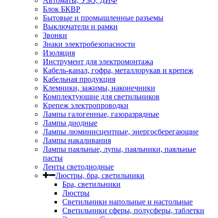
Автоматы, УЗО, ДИФ
Блок БКВР
Бытовые и промышленные разъемы
Выключатели и рамки
Звонки
Знаки электробезопасности
Изоляция
Инструмент для электромонтажа
Кабель-канал, гофра, металлорукав и крепеж
Кабельная продукция
Клемники, зажимы, наконечники
Комплектующие для светильников
Крепеж электропроводки
Лампы галогенные, газоразрядные
Лампы диодные
Лампы люминисцентные, энергосберегающие
Лампы накаливания
Лампы паяльные, лупы, паяльники, паяльные
пасты
Ленты светодиодные
Люстры, бра, светильники
Бра, светильники
Люстры
Светильники напольные и настольные
Светильники сферы, полусферы, таблетки