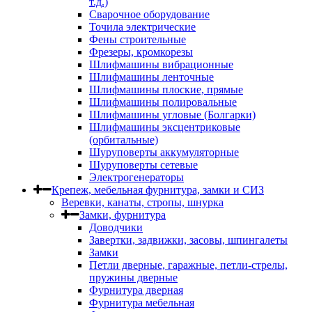
т.д.)
Сварочное оборудование
Точила электрические
Фены строительные
Фрезеры, кромкорезы
Шлифмашины вибрационные
Шлифмашины ленточные
Шлифмашины плоские, прямые
Шлифмашины полировальные
Шлифмашины угловые (Болгарки)
Шлифмашины эксцентриковые
(орбитальные)
Шуруповерты аккумуляторные
Шуруповерты сетевые
Электрогенераторы
Крепеж, мебельная фурнитура, замки и СИЗ
Веревки, канаты, стропы, шнурка
Замки, фурнитура
Доводчики
Завертки, задвижки, засовы, шпингалеты
Замки
Петли дверные, гаражные, петли-стрелы,
пружины дверные
Фурнитура дверная
Фурнитура мебельная