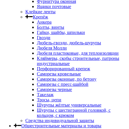
Фурнитура оконная
Ящики почтовые
Клейкие ленты
Крепёж
Анкера
Болты, винты
Гайки, шайбы, шпильки
Гвозди
Дюбель-гвозди, дюбель-шурупы
Дюбеля Молли
Дюбеля пластиковые, для теплоизоляции
Кляймеры, скобы строительные, патроны
индустриальные
Перфорированный крепеж
Саморезы кровельные
Саморезы оконные, по бетону
Саморезы с пресс-шайбой
Саморезы черные
Такелаж
Тросы, цепи
Шурупы жёлтые универсальные
Шурупы с шестигранной головкой, с
кольцом, с крюком
Средства индивидуальной защиты
Общестроительные материалы и товары