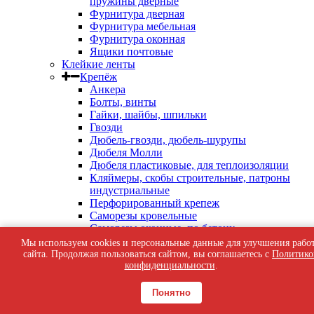
пружины дверные
Фурнитура дверная
Фурнитура мебельная
Фурнитура оконная
Ящики почтовые
Клейкие ленты
Крепёж
Анкера
Болты, винты
Гайки, шайбы, шпильки
Гвозди
Дюбель-гвозди, дюбель-шурупы
Дюбеля Молли
Дюбеля пластиковые, для теплоизоляции
Кляймеры, скобы строительные, патроны
индустриальные
Перфорированный крепеж
Саморезы кровельные
Саморезы оконные, по бетону
Саморезы с пресс-шайбой
Мы используем cookies и персональные данные для улучшения рабо
Саморезы черные
сайта. Продолжая пользоваться сайтом, вы соглашаетесь с
Политико
Такелаж
конфиденциальности
.
Тросы, цепи
Шурупы жёлтые универсальные
Понятно
Шурупы с шестигранной головкой, с