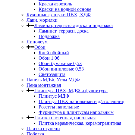
Краска аэрозоль
Краски на водной основе
Кухонные фартуки ПВХ, ХДФ
Лаки, морилки
Ламинат, террасная доска и подложка
Ламинат, террасн. доска
Подложка
Линолеум
Обои
Клей обойный
Обои 1,06
Обои бумажные 0,53
Обои виниловые 0,53
Светозащита
Панель МДФ, Углы МДФ
Пена монтажная
Плинтуса ПВХ, МДФ и фурнитура
Плинтус МДФ
Плинтус ПВХ напольный и д/столешниц
Розетты напольные
Фурнитура к плинтусам напольным
Плитка настенная, напольная
Плитка керамическая, керамогранитная
Плитка ступени
Побелка