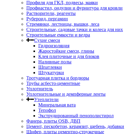
Профиля для ГКЛ, подвесы, маяки
Профнастил, ондулин и фурнитура для кровли
Растворители, реагенты
Рубероид, пергамин
Стремянки, лестницы, вышки, леса
Строительные, садовые тачки и колеса для них
Строительные емкости и ведра
Сухие смеси
Гидроизоляция
Жаростойкие смеси, глины
Клея плиточные и для блоков
Наливные полы
Шпатлевки
Штукатурки
Тротуарная плитка и бордюры
Трубы асбесто-цементные
Уплотнитель
Уплотнительные и демпферные ленты
Утеплители
Минеральная вата
Тепофол
Экструдированный пенополистирол
Фанера, плиты OSB, ДВП
Цемент, пескобетон, керамзит, щебень, добавки
Шифер, плиты цементно-стружечные