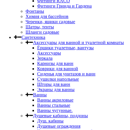
Фитинги RACO
Фитинги Гринда и Гардена
Фонтаны
Химия для бассейнов
Черенки, ящики садовые
Шатры, тенты
Шланги садовые
Сантехника
Аксессуары для ванной и туалетной комнаты
Ёршики туалетные, вантузы
Аксессуары
Зеркала
Карнизы для ванн
Коврики для ванной
Сиденья для унитазов и ванн
Сушилки напольные
Шторы для ванн
Экраны для ванны
Ванны
Ванны акриловые
Ванны стальные
Ванны чугунные.
Душевые кабины, поддоны
Душ. кабины
Душевые ограждения