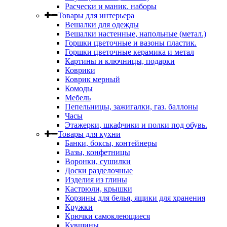
Расчески и маник. наборы
Товары для интерьера
Вешалки для одежды
Вешалки настенные, напольные (метал.)
Горшки цветочные и вазоны пластик.
Горшки цветочные керамика и метал
Картины и ключницы, подарки
Коврики
Коврик мерный
Комоды
Мебель
Пепельницы, зажигалки, газ. баллоны
Часы
Этажерки, шкафчики и полки под обувь.
Товары для кухни
Банки, боксы, контейнеры
Вазы, конфетницы
Воронки, сушилки
Доски разделочные
Изделия из глины
Кастрюли, крышки
Корзины для белья, ящики для хранения
Кружки
Крючки самоклеющиеся
Кувшины