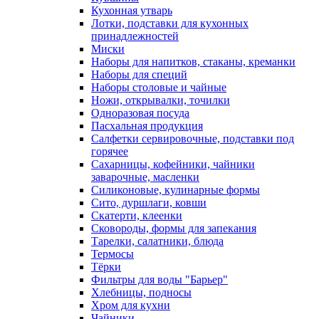
Кухонная утварь
Лотки, подставки для кухонных
принадлежностей
Миски
Наборы для напитков, стаканы, креманки
Наборы для специй
Наборы столовые и чайные
Ножи, открывалки, точилки
Одноразовая посуда
Пасхальная продукция
Салфетки сервировочные, подставки под
горячее
Сахарницы, кофейники, чайники
заварочные, масленки
Силиконовые, кулинарные формы
Сито, дуршлаги, ковши
Скатерти, клеенки
Сковороды, формы для запекания
Тарелки, салатники, блюда
Термосы
Тёрки
Фильтры для воды "Барьер"
Хлебницы, подносы
Хром для кухни
Чайники