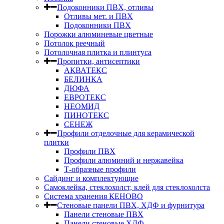
Подоконники ПВХ, отливы
Отливы мет. и ПВХ
Подоконники ПВХ
Порожки алюминевые цветные
Потолок реечный
Потолочная плитка и плинтуса
Пропитки, антисептики
АКВАТЕКС
БЕЛИНКА
ДЮФА
ЕВРОТЕКС
НЕОМИД
ПИНОТЕКС
СЕНЕЖ
Профили отделочные для керамической
плитки
Профили ПВХ
Профили алюминий и нержавейка
Т-образные профили
Сайдинг и комплектующие
Самоклейка, стеклохолст, клей для стеклохолста
Система хранения КЕНОВО
Стеновые панели ПВХ, ХДФ и фурнитура
Панели стеновые ПВХ
Панели стеновые ХДФ