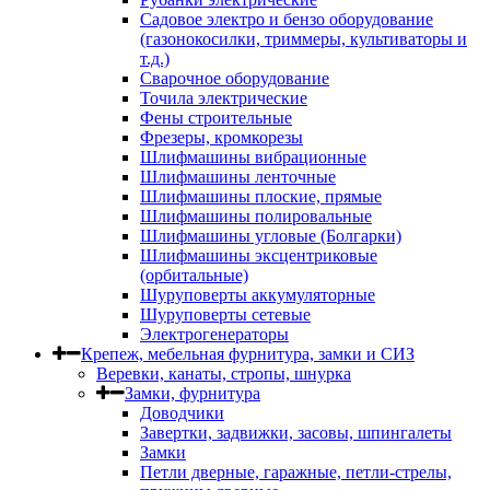
Садовое электро и бензо оборудование
(газонокосилки, триммеры, культиваторы и
т.д.)
Сварочное оборудование
Точила электрические
Фены строительные
Фрезеры, кромкорезы
Шлифмашины вибрационные
Шлифмашины ленточные
Шлифмашины плоские, прямые
Шлифмашины полировальные
Шлифмашины угловые (Болгарки)
Шлифмашины эксцентриковые
(орбитальные)
Шуруповерты аккумуляторные
Шуруповерты сетевые
Электрогенераторы
Крепеж, мебельная фурнитура, замки и СИЗ
Веревки, канаты, стропы, шнурка
Замки, фурнитура
Доводчики
Завертки, задвижки, засовы, шпингалеты
Замки
Петли дверные, гаражные, петли-стрелы,