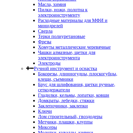
Масла, химия
Пилки, ножи, полотна к
электроинструменту
Расходные материалы для МФИ и
минидрелей
Сверла
Терки полиуретановые
Фрезы
Хомуты металлические черевячные
Чашки алмазные, щетки для
электроинструмента
Электроды
Ручной инструмент и оснастка
Бокорезы, длинногудцы, плоскогубцы,
клещи, съемники
Брус для шлифования, щетки ручные,
сеткодержатели
Гладилки, кельмы, лопатки, ковши
Домкраты, лебедки, стяжки
Заклепочники, заклепки
Ключи
Лом строительный, гвоздодеры
Метчики, плашки, клуппы
Миксеры
Молотки, кувалды, киянки