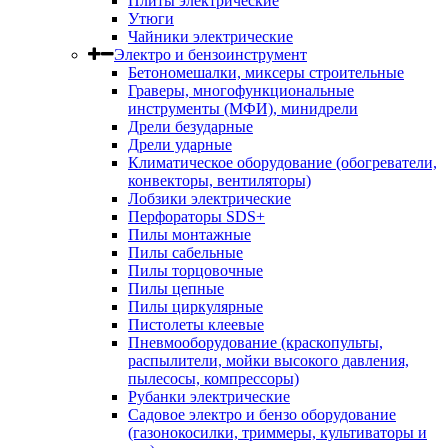
Плиты электрические
Утюги
Чайники электрические
Электро и бензоинструмент
Бетономешалки, миксеры строительные
Граверы, многофункциональные
инструменты (МФИ), минидрели
Дрели безударные
Дрели ударные
Климатическое оборудование (обогреватели,
конвекторы, вентиляторы)
Лобзики электрические
Перфораторы SDS+
Пилы монтажные
Пилы сабельные
Пилы торцовочные
Пилы цепные
Пилы циркулярные
Пистолеты клеевые
Пневмооборудование (краскопульты,
распылители, мойки высокого давления,
пылесосы, компрессоры)
Рубанки электрические
Садовое электро и бензо оборудование
(газонокосилки, триммеры, культиваторы и