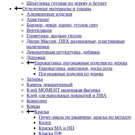
Шпатлевка готовая по дереву и бетону
Отделочные материалы и товары
Алюминевые изделия
Армстронг
Бордюр, декор, панно, уголок срез
Вентиляция
Герметики, жидкие гвозди
Двери Массив, ПВХ раздвижные, пластиковые
наличники
Декоративная штукатурка, добавки
Дорожки
Евровагонка, погонажные изделия из дерева
Евровагонка, имитация, доска пола
Погонажные изделия из дерева
Затирка
Камень декоративный
Клей МОМЕНТ маленькая фасовка
Клей для напольных покрытий и ПВА
Ковролин
Ковры
Краска
Грунт-эмаль по ржавчине, краска по металлу
Колер
Краска МА и НЦ
Краска ПФ