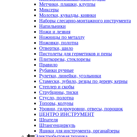
Метчики, плашки, клуппы
Миксеры
Молотки, кувалды, киянки
Наборы слесарно-монтажного инструмента
Напильники
Ножи и лезвия
Ножницы по металлу
Ножовки, полотна
Отвертки, шило
Пистолеты для герметиков и пены
Плиткорезы, стеклорезы
Правило
Рубанки ручные
Рулетки, линейки, угольники
Стамески, зубило, резцы по дереву, керны
Степлер и скобы
Струбцины, тиски
Стусло, полотна
Топоры, колуны
Уровни, гидроуровни, отвесы, порошок
ЦЕНТРО ИНСТРУМЕНТ
Шпателя
Штангенциркуль
Ящики для инструмента, органайзеры
Электробытовая техника