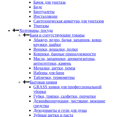
Бачок для унитаза
Биде
Биотуалеты
Инсталляции
Сантехническая арматура для унитазов
Унитазы
Хозтовары, посуда
Баня и сопутствующие товары
Абажур, ведро, бадья, запарник, ковш,
кружки, шайки
Веники, вешалки, полки
Коврики, банные принадлежности
Масла, запарники, ароматизаторы,
антисептики, камень
Мочалки, щетки, пемза
Наборы для бани
Таблички, термометры
Бытовая химия
GRASS химия для профессиональной
уборки
Губки, тряпки, салфетки, перчатки
Дезинфицирующие, чистящие, моющие
средства
Дезодоранты и гели для душа
Зубные щетки и паста