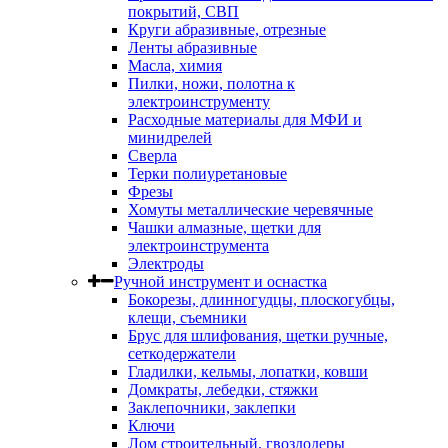
покрытий, СВП
Круги абразивные, отрезные
Ленты абразивные
Масла, химия
Пилки, ножи, полотна к
электроинструменту
Расходные материалы для МФИ и
минидрелей
Сверла
Терки полиуретановые
Фрезы
Хомуты металлические черевячные
Чашки алмазные, щетки для
электроинструмента
Электроды
Ручной инструмент и оснастка
Бокорезы, длинногудцы, плоскогубцы,
клещи, съемники
Брус для шлифования, щетки ручные,
сеткодержатели
Гладилки, кельмы, лопатки, ковши
Домкраты, лебедки, стяжки
Заклепочники, заклепки
Ключи
Лом строительный, гвоздодеры