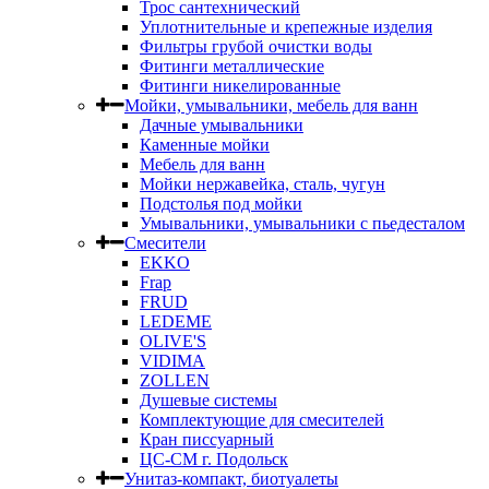
Трос сантехнический
Уплотнительные и крепежные изделия
Фильтры грубой очистки воды
Фитинги металлические
Фитинги никелированные
Мойки, умывальники, мебель для ванн
Дачные умывальники
Каменные мойки
Мебель для ванн
Мойки нержавейка, сталь, чугун
Подстолья под мойки
Умывальники, умывальники с пьедесталом
Смесители
EKKO
Frap
FRUD
LEDEME
OLIVE'S
VIDIMA
ZOLLEN
Душевые системы
Комплектующие для смесителей
Кран писсуарный
ЦС-СМ г. Подольск
Унитаз-компакт, биотуалеты