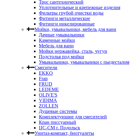
Трос сантехнический
Уплотнительные и крепежные изделия
Фильтры грубой очистки воды
Фитинги металлические
Фитинги никелированные
Мойки, умывальники, мебель для ванн
Дачные умывальники
Каменные мойки
Мебель для ванн
Мойки нержавейка, сталь, чугун
Подстолья под мойки
Умывальники, умывальники с пьедесталом
Смесители
EKKO
Frap
FRUD
LEDEME
OLIVE'S
VIDIMA
ZOLLEN
Душевые системы
Комплектующие для смесителей
Кран писсуарный
ЦС-СМ г. Подольск
Унитаз-компакт, биотуалеты