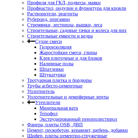
Профиля для ГКЛ, подвесы, маяки
Профнастил, ондулин и фурнитура для кровли
Растворители, реагенты
Рубероид, пергамин
Стремянки, лестницы, вышки, леса
Строительные, садовые тачки и колеса для них
Строительные емкости и ведра
Сухие смеси
Гидроизоляция
Жаростойкие смеси, глины
Клея плиточные и для блоков
Наливные полы
Шпатлевки
Штукатурки
Тротуарная плитка и бордюры
Трубы асбесто-цементные
Уплотнитель
Уплотнительные и демпферные ленты
Утеплители
Минеральная вата
Тепофол
Экструдированный пенополистирол
Фанера, плиты OSB, ДВП
Цемент, пескобетон, керамзит, щебень, добавки
Шифер, плиты цементно-стружечные