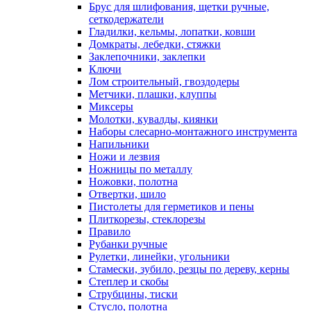
Брус для шлифования, щетки ручные,
сеткодержатели
Гладилки, кельмы, лопатки, ковши
Домкраты, лебедки, стяжки
Заклепочники, заклепки
Ключи
Лом строительный, гвоздодеры
Метчики, плашки, клуппы
Миксеры
Молотки, кувалды, киянки
Наборы слесарно-монтажного инструмента
Напильники
Ножи и лезвия
Ножницы по металлу
Ножовки, полотна
Отвертки, шило
Пистолеты для герметиков и пены
Плиткорезы, стеклорезы
Правило
Рубанки ручные
Рулетки, линейки, угольники
Стамески, зубило, резцы по дереву, керны
Степлер и скобы
Струбцины, тиски
Стусло, полотна