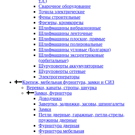
т.д.)
Сварочное оборудование
Точила электрические
Фены строительные
Фрезеры, кромкорезы
Шлифмашины вибрационные
Шлифмашины ленточные
Шлифмашины плоские, прямые
Шлифмашины полировальные
Шлифмашины угловые (Болгарки)
Шлифмашины эксцентриковые
(орбитальные)
Шуруповерты аккумуляторные
Шуруповерты сетевые
Электрогенераторы
Крепеж, мебельная фурнитура, замки и СИЗ
Веревки, канаты, стропы, шнурка
Замки, фурнитура
Доводчики
Завертки, задвижки, засовы, шпингалеты
Замки
Петли дверные, гаражные, петли-стрелы,
пружины дверные
Фурнитура дверная
Фурнитура мебельная