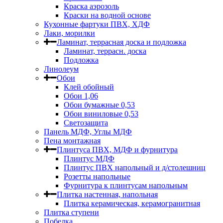
Краска аэрозоль
Краски на водной основе
Кухонные фартуки ПВХ, ХДФ
Лаки, морилки
Ламинат, террасная доска и подложка
Ламинат, террасн. доска
Подложка
Линолеум
Обои
Клей обойный
Обои 1,06
Обои бумажные 0,53
Обои виниловые 0,53
Светозащита
Панель МДФ, Углы МДФ
Пена монтажная
Плинтуса ПВХ, МДФ и фурнитура
Плинтус МДФ
Плинтус ПВХ напольный и д/столешниц
Розетты напольные
Фурнитура к плинтусам напольным
Плитка настенная, напольная
Плитка керамическая, керамогранитная
Плитка ступени
Побелка