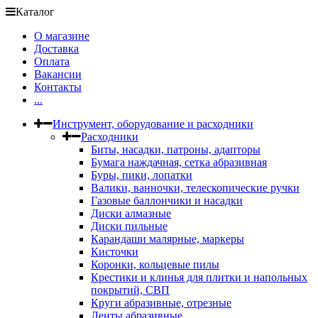
Каталог
О магазине
Доставка
Оплата
Вакансии
Контакты
...
Инструмент, оборудование и расходники
Расходники
Биты, насадки, патроны, адапторы
Бумага наждачная, сетка абразивная
Буры, пики, лопатки
Валики, ванночки, телескопические ручки
Газовые баллончики и насадки
Диски алмазные
Диски пильные
Карандаши малярные, маркеры
Кисточки
Коронки, кольцевые пилы
Крестики и клинья для плитки и напольных
покрытий, СВП
Круги абразивные, отрезные
Ленты абразивные