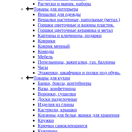
Расчески и маник. наборы
Товары для интерьера
Вешалки для одежды
Вешалки настенные, напольные (метал.)
Горшки цветочные и вазоны пластик.
Горшки цветочные керамика и метал
Картины и ключницы, подарки
Коврики
Коврик мерный
Комоды
Мебель
Пепельницы, зажигалки, газ. баллоны
Часы
Этажерки, шкафчики и полки под обувь.
Товары для кухни
Банки, боксы, контейнеры
Вазы, конфетницы
Воронки, сушилки
Доски разделочные
Изделия из глины
Кастрюли, крышки
Корзины для белья, ящики для хранения
Кружки
Крючки самоклеющиеся
Кувшины