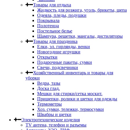
Товары для отдыха
Жидкость для розжига, уголь, брикеты, щепа
Одеяла, пледы, подушки
Покрывала
Полотенца
Постельное белье
Шампура, решетки, мангалы, дистиляторы
Товары для праздника
Елки, эл. гирлянды, венки
Новогодние игрушки
Открытки
Подарочные пакеты, сумки
Свечи, подсвечники
Хозяйственный инвентарь и товары для
уборки
Ведра, тазы
Доска глад.
Мешки для стирки/сетка москит.
Прищепки, ролики и щетки для одежды
Термометры
Хоз. сумки, тележки, термосумки
Швабры и щетки
Электротехнические изделия
TV aнтена, телефон и разъемы