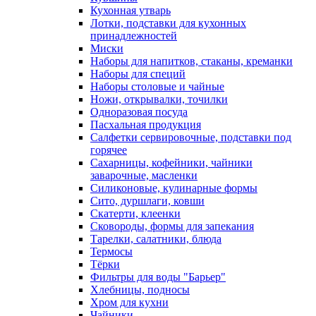
Кухонная утварь
Лотки, подставки для кухонных
принадлежностей
Миски
Наборы для напитков, стаканы, креманки
Наборы для специй
Наборы столовые и чайные
Ножи, открывалки, точилки
Одноразовая посуда
Пасхальная продукция
Салфетки сервировочные, подставки под
горячее
Сахарницы, кофейники, чайники
заварочные, масленки
Силиконовые, кулинарные формы
Сито, дуршлаги, ковши
Скатерти, клеенки
Сковороды, формы для запекания
Тарелки, салатники, блюда
Термосы
Тёрки
Фильтры для воды "Барьер"
Хлебницы, подносы
Хром для кухни
Чайники