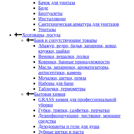
Бачок для унитаза
Биде
Биотуалеты
Инсталляции
Сантехническая арматура для унитазов
Унитазы
Хозтовары, посуда
Баня и сопутствующие товары
Абажур, ведро, бадья, запарник, ковш,
кружки, шайки
Веники, вешалки, полки
Коврики, банные принадлежности
Масла, запарники, ароматизаторы,
антисептики, камень
Мочалки, щетки, пемза
Наборы для бани
Таблички, термометры
Бытовая химия
GRASS химия для профессиональной
уборки
Губки, тряпки, салфетки, перчатки
Дезинфицирующие, чистящие, моющие
средства
Дезодоранты и гели для душа
Зубные щетки и паста