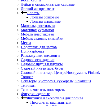
Косы, серпы
Лейки и опрыскиватели садовые
Летний ассортимент
Лопаты
Лопаты совковые
Лопаты штыковые
Мангалы, коптильни
Материал укрывной
Мебель пластиковая
Мебель садовая, скамейки
Метла
Подставки для цветов
Поликарбонат
Раскладушки, шезлонги
Садовое ограждение
Садовые пруды и клумбы
Садовый инвентарь, буры
Садовый инвентарь ЦентроИнструмент, Finland,
Trooper
Секаторы, кусторезы, сучкорезы, ножницы
Теплицы
Тяпки, мотыги, плоскорезы
Фигурки садовые
Фитинги и аксессуары для полива
Пистолеты, распылители