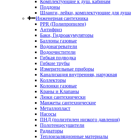
Комплектующие к душ. кабинам
Поддоны
Шланги, лейки, комплектующие для душа
Инженерная сантехника
PPR (Полипропилен)
Антифриз
Баки, Гидроакумуляторы
Баллоны газовые
Водонагреватели
Водоочистители
Гибкая подводка
Гибкие трубы
Измерительные приборы
Канализация внутренняя, наружная
Коллекторы
Колонки газовые
Краны и Клапаны
Люки сантехнически
Манжеты сантехнические
Металлопласт
Насосы
ПНД (полиэтилен низкого давления)
Полотенцесушители
Радиаторы
Теплоизаляционные материалы