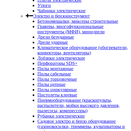
Плиты электрические
Утюги
Чайники электрические
Электро и бензоинструмент
Бетономешалки, миксеры строительные
Граверы, многофункциональные
инструменты (МФИ), минидрели
Дрели безударные
Дрели ударные
Климатическое оборудование (обогреватели,
конвекторы, вентиляторы)
Лобзики электрические
Перфораторы SDS+
Пилы монтажные
Пилы сабельные
Пилы торцовочные
Пилы цепные
Пилы циркулярные
Пистолеты клеевые
Пневмооборудование (краскопульты,
распылители, мойки высокого давления,
пылесосы, компрессоры)
Рубанки электрические
Садовое электро и бензо оборудование
(газонокосилки, триммеры, культиваторы и