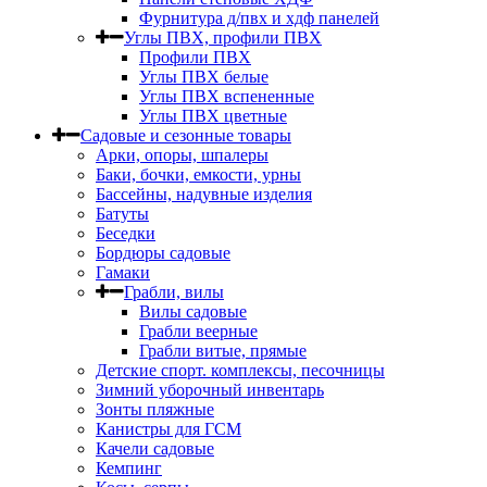
Фурнитура д/пвх и хдф панелей
Углы ПВХ, профили ПВХ
Профили ПВХ
Углы ПВХ белые
Углы ПВХ вспененные
Углы ПВХ цветные
Садовые и сезонные товары
Арки, опоры, шпалеры
Баки, бочки, емкости, урны
Бассейны, надувные изделия
Батуты
Беседки
Бордюры садовые
Гамаки
Грабли, вилы
Вилы садовые
Грабли веерные
Грабли витые, прямые
Детские спорт. комплексы, песочницы
Зимний уборочный инвентарь
Зонты пляжные
Канистры для ГСМ
Качели садовые
Кемпинг