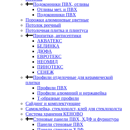
Подоконники ПВХ, отливы
Отливы мет. и ПВХ
Подоконники ПВХ
Порожки алюминевые цветные
Потолок реечный
Потолочная плитка и плинтуса
Пропитки, антисептики
АКВАТЕКС
БЕЛИНКА
ДЮФА
ЕВРОТЕКС
НЕОМИД
ПИНОТЕКС
СЕНЕЖ
Профили отделочные для керамической
плитки
Профили ПВХ
Профили алюминий и нержавейка
Т-образные профили
Сайдинг и комплектующие
Самоклейка, стеклохолст, клей для стеклохолста
Система хранения КЕНОВО
Стеновые панели ПВХ, ХДФ и фурнитура
Панели стеновые ПВХ
Панели стеновые ХДФ