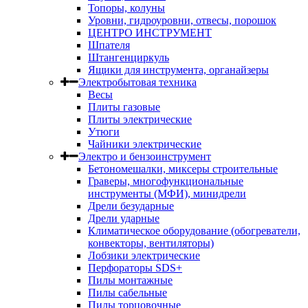
Топоры, колуны
Уровни, гидроуровни, отвесы, порошок
ЦЕНТРО ИНСТРУМЕНТ
Шпателя
Штангенциркуль
Ящики для инструмента, органайзеры
Электробытовая техника
Весы
Плиты газовые
Плиты электрические
Утюги
Чайники электрические
Электро и бензоинструмент
Бетономешалки, миксеры строительные
Граверы, многофункциональные
инструменты (МФИ), минидрели
Дрели безударные
Дрели ударные
Климатическое оборудование (обогреватели,
конвекторы, вентиляторы)
Лобзики электрические
Перфораторы SDS+
Пилы монтажные
Пилы сабельные
Пилы торцовочные