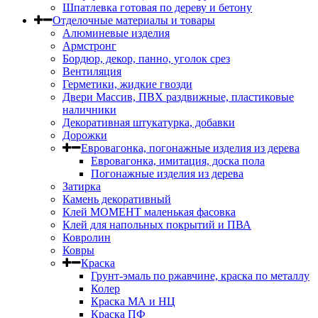
Шпатлевка готовая по дереву и бетону
Отделочные материалы и товары
Алюминевые изделия
Армстронг
Бордюр, декор, панно, уголок срез
Вентиляция
Герметики, жидкие гвозди
Двери Массив, ПВХ раздвижные, пластиковые
наличники
Декоративная штукатурка, добавки
Дорожки
Евровагонка, погонажные изделия из дерева
Евровагонка, имитация, доска пола
Погонажные изделия из дерева
Затирка
Камень декоративный
Клей МОМЕНТ маленькая фасовка
Клей для напольных покрытий и ПВА
Ковролин
Ковры
Краска
Грунт-эмаль по ржавчине, краска по металлу
Колер
Краска МА и НЦ
Краска ПФ