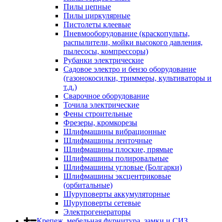
Пилы цепные
Пилы циркулярные
Пистолеты клеевые
Пневмооборудование (краскопульты,
распылители, мойки высокого давления,
пылесосы, компрессоры)
Рубанки электрические
Садовое электро и бензо оборудование
(газонокосилки, триммеры, культиваторы и
т.д.)
Сварочное оборудование
Точила электрические
Фены строительные
Фрезеры, кромкорезы
Шлифмашины вибрационные
Шлифмашины ленточные
Шлифмашины плоские, прямые
Шлифмашины полировальные
Шлифмашины угловые (Болгарки)
Шлифмашины эксцентриковые
(орбитальные)
Шуруповерты аккумуляторные
Шуруповерты сетевые
Электрогенераторы
Крепеж, мебельная фурнитура, замки и СИЗ