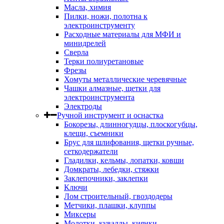
Масла, химия
Пилки, ножи, полотна к
электроинструменту
Расходные материалы для МФИ и
минидрелей
Сверла
Терки полиуретановые
Фрезы
Хомуты металлические черевячные
Чашки алмазные, щетки для
электроинструмента
Электроды
Ручной инструмент и оснастка
Бокорезы, длинногудцы, плоскогубцы,
клещи, съемники
Брус для шлифования, щетки ручные,
сеткодержатели
Гладилки, кельмы, лопатки, ковши
Домкраты, лебедки, стяжки
Заклепочники, заклепки
Ключи
Лом строительный, гвоздодеры
Метчики, плашки, клуппы
Миксеры
Молотки, кувалды, киянки