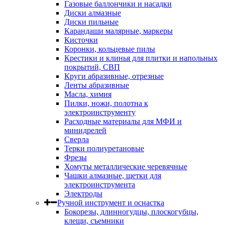
Газовые баллончики и насадки
Диски алмазные
Диски пильные
Карандаши малярные, маркеры
Кисточки
Коронки, кольцевые пилы
Крестики и клинья для плитки и напольных
покрытий, СВП
Круги абразивные, отрезные
Ленты абразивные
Масла, химия
Пилки, ножи, полотна к
электроинструменту
Расходные материалы для МФИ и
минидрелей
Сверла
Терки полиуретановые
Фрезы
Хомуты металлические черевячные
Чашки алмазные, щетки для
электроинструмента
Электроды
Ручной инструмент и оснастка
Бокорезы, длинногудцы, плоскогубцы,
клещи, съемники