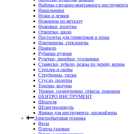
Наборы слесарно-монтажного инструмента
Напильники
Ножи и лезвия
Ножницы по металлу
Ножовки, полотна
Отвертки, шило
Пистолеты для герметиков и пены
Плиткорезы, стеклорезы
Правило
Рубанки ручные
Рулетки, линейки, угольники
Стамески, зубило, резцы по дереву, керны
Степлер и скобы
Струбцины, тиски
Стусло, полотна
Топоры, колуны
Уровни, гидроуровни, отвесы, порошок
ЦЕНТРО ИНСТРУМЕНТ
Шпателя
Штангенциркуль
Ящики для инструмента, органайзеры
Электробытовая техника
Весы
Плиты газовые