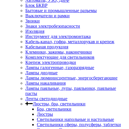
Автоматы, УЗО, ДИФ
Блок БКВР
Бытовые и промышленные разъемы
Выключатели и рамки
Звонки
Знаки электробезопасности
Изоляция
Инструмент для электромонтажа
Кабель-канал, гофра, металлорукав и крепеж
Кабельная продукция
Клемники, зажимы, наконечники
Комплектующие для светильников
Крепеж электропроводки
Лампы галогенные, газоразрядные
Лампы диодные
Лампы люминисцентные, энергосберегающие
Лампы накаливания
Лампы паяльные, лупы, паяльники, паяльные
пасты
Ленты светодиодные
Люстры, бра, светильники
Бра, светильники
Люстры
Светильники напольные и настольные
Светильники сферы, полусферы, таблетки