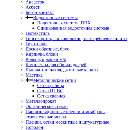
Аквасток
Асбест
Бетон-контакт
Водосточные системы
Водосточная система ПВХ
Оцинкованная водосточная система
Геотекстиль
Гипсокартон, гипсоволокно, пазогребневые плиты
Грунтовки
Доски обрезные, брус
Кирпичи, блоки
Кольца, крышки ж/б
Комплекты для обивки дверей
Льноватин, пакля, джутовые канаты
Мастика
Металлические сетки
Сетка-рабица
Сетка ЦПВС
Сетка сварная
Металлопрокат
Органическое стекло
Пароизоляционные пленки и мембраны,
строительные мешки
Пленки, сетки москитные и штукатурные
Поролон