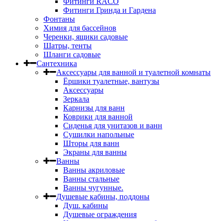
Фитинги RACO
Фитинги Гринда и Гардена
Фонтаны
Химия для бассейнов
Черенки, ящики садовые
Шатры, тенты
Шланги садовые
Сантехника
Аксессуары для ванной и туалетной комнаты
Ёршики туалетные, вантузы
Аксессуары
Зеркала
Карнизы для ванн
Коврики для ванной
Сиденья для унитазов и ванн
Сушилки напольные
Шторы для ванн
Экраны для ванны
Ванны
Ванны акриловые
Ванны стальные
Ванны чугунные.
Душевые кабины, поддоны
Душ. кабины
Душевые ограждения