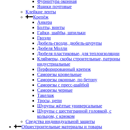
Фурнитура оконная
Ящики почтовые
Клейкие ленты
Крепёж
Анкера
Болты, винты
Гайки, шайбы, шпильки
Гвозди
Дюбель-гвозди, дюбель-шурупы
Дюбеля Молли
Дюбеля пластиковые, для теплоизоляции
Кляймеры, скобы строительные, патроны
индустриальные
Перфорированный крепеж
Саморезы кровельные
Саморезы оконные, по бетону
Саморезы с пресс-шайбой
Саморезы черные
Такелаж
Тросы, цепи
Шурупы жёлтые универсальные
Шурупы с шестигранной головкой, с
кольцом, с крюком
Средства индивидуальной защиты
Общестроительные материалы и товары