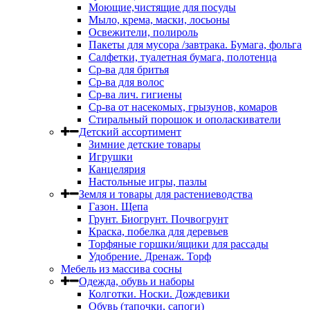
Моющие,чистящие для посуды
Мыло, крема, маски, лосьоны
Освежители, полироль
Пакеты для мусора /завтрака. Бумага, фольга
Салфетки, туалетная бумага, полотенца
Ср-ва для бритья
Ср-ва для волос
Ср-ва лич. гигиены
Ср-ва от насекомых, грызунов, комаров
Стиральный порошок и ополаскиватели
Детский ассортимент
Зимние детские товары
Игрушки
Канцелярия
Настольные игры, пазлы
Земля и товары для растениеводства
Газон. Щепа
Грунт. Биогрунт. Почвогрунт
Краска, побелка для деревьев
Торфяные горшки/ящики для рассады
Удобрение. Дренаж. Торф
Мебель из массива сосны
Одежда, обувь и наборы
Колготки. Носки. Дождевики
Обувь (тапочки, сапоги)