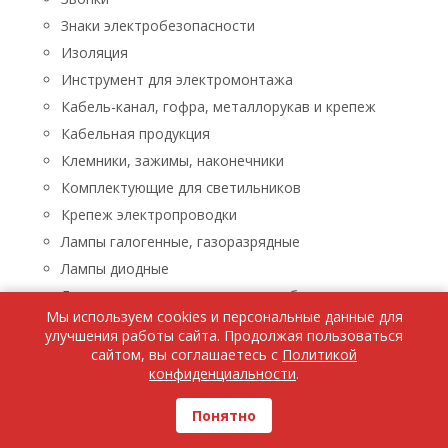
Знаки электробезопасности
Изоляция
Инструмент для электромонтажа
Кабель-канал, гофра, металлорукав и крепеж
Кабельная продукция
Клемники, зажимы, наконечники
Комплектующие для светильников
Крепеж электропроводки
Лампы галогенные, газоразрядные
Лампы диодные
Лампы люминисцентные, энергосберегающие
Мы используем cookies и персональные данные для
Лампы накаливания
улучшения работы сайта. Продолжая пользоваться
Лампы паяльные, лупы, паяльники, паяльные пасты
сайтом, вы соглашаетесь с
Политикой
конфиденциальности
.
Ленты светодиодные
Люстры, бра, светильники
Понятно
Бра, светильники