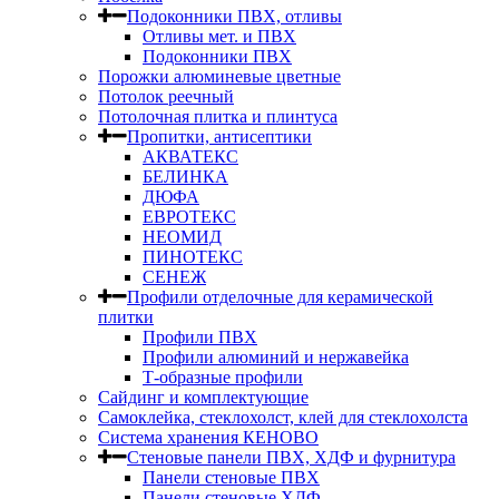
Подоконники ПВХ, отливы
Отливы мет. и ПВХ
Подоконники ПВХ
Порожки алюминевые цветные
Потолок реечный
Потолочная плитка и плинтуса
Пропитки, антисептики
АКВАТЕКС
БЕЛИНКА
ДЮФА
ЕВРОТЕКС
НЕОМИД
ПИНОТЕКС
СЕНЕЖ
Профили отделочные для керамической
плитки
Профили ПВХ
Профили алюминий и нержавейка
Т-образные профили
Сайдинг и комплектующие
Самоклейка, стеклохолст, клей для стеклохолста
Система хранения КЕНОВО
Стеновые панели ПВХ, ХДФ и фурнитура
Панели стеновые ПВХ
Панели стеновые ХДФ