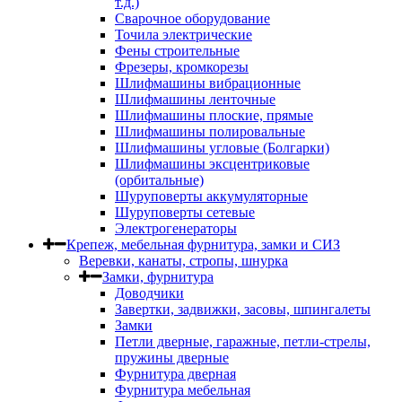
т.д.)
Сварочное оборудование
Точила электрические
Фены строительные
Фрезеры, кромкорезы
Шлифмашины вибрационные
Шлифмашины ленточные
Шлифмашины плоские, прямые
Шлифмашины полировальные
Шлифмашины угловые (Болгарки)
Шлифмашины эксцентриковые
(орбитальные)
Шуруповерты аккумуляторные
Шуруповерты сетевые
Электрогенераторы
Крепеж, мебельная фурнитура, замки и СИЗ
Веревки, канаты, стропы, шнурка
Замки, фурнитура
Доводчики
Завертки, задвижки, засовы, шпингалеты
Замки
Петли дверные, гаражные, петли-стрелы,
пружины дверные
Фурнитура дверная
Фурнитура мебельная