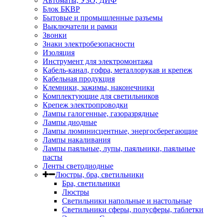
Автоматы, УЗО, ДИФ
Блок БКВР
Бытовые и промышленные разъемы
Выключатели и рамки
Звонки
Знаки электробезопасности
Изоляция
Инструмент для электромонтажа
Кабель-канал, гофра, металлорукав и крепеж
Кабельная продукция
Клемники, зажимы, наконечники
Комплектующие для светильников
Крепеж электропроводки
Лампы галогенные, газоразрядные
Лампы диодные
Лампы люминисцентные, энергосберегающие
Лампы накаливания
Лампы паяльные, лупы, паяльники, паяльные
пасты
Ленты светодиодные
Люстры, бра, светильники
Бра, светильники
Люстры
Светильники напольные и настольные
Светильники сферы, полусферы, таблетки