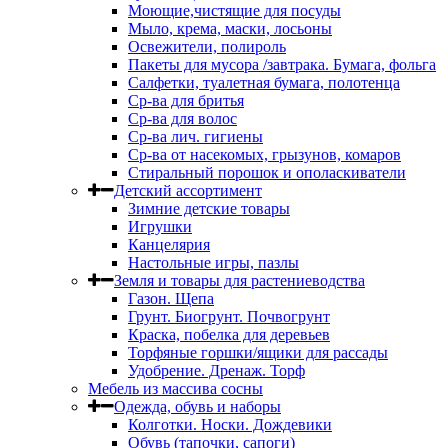
Моющие,чистящие для посуды
Мыло, крема, маски, лосьоны
Освежители, полироль
Пакеты для мусора /завтрака. Бумага, фольга
Салфетки, туалетная бумага, полотенца
Ср-ва для бритья
Ср-ва для волос
Ср-ва лич. гигиены
Ср-ва от насекомых, грызунов, комаров
Стиральный порошок и ополаскиватели
Детский ассортимент
Зимние детские товары
Игрушки
Канцелярия
Настольные игры, пазлы
Земля и товары для растениеводства
Газон. Щепа
Грунт. Биогрунт. Почвогрунт
Краска, побелка для деревьев
Торфяные горшки/ящики для рассады
Удобрение. Дренаж. Торф
Мебель из массива сосны
Одежда, обувь и наборы
Колготки. Носки. Дождевики
Обувь (тапочки, сапоги)