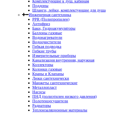
Комплектующие к душ. кабинам
Поддоны
Шланги, лейки, комплектующие для душа
Инженерная сантехника
PPR (Полипропилен)
Антифриз
Баки, Гидроакумуляторы
Баллоны газовые
Водонагреватели
Водоочистители
Гибкая подводка
Гибкие трубы
Измерительные приборы
Канализация внутренняя, наружная
Коллекторы
Колонки газовые
Краны и Клапаны
Люки сантехнически
Манжеты сантехнические
Металлопласт
Насосы
ПНД (полиэтилен низкого давления)
Полотенцесушители
Радиаторы
Теплоизаляционные материалы