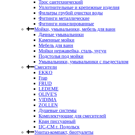
Трос сантехнический
Уплотнительные и крепежные изделия
Фильтры грубой очистки воды
Фитинги металлические
Фитинги никелированные
Мойки, умывальники, мебель для ванн
Дачные умывальники
Каменные мойки
Мебель для ванн
Мойки нержавейка, сталь, чугун
Подстолья под мойки
Умывальники, умывальники с пьедесталом
Смесители
EKKO
Frap
FRUD
LEDEME
OLIVE'S
VIDIMA
ZOLLEN
Душевые системы
Комплектующие для смесителей
Кран писсуарный
ЦС-СМ г. Подольск
Унитаз-компакт, биотуалеты