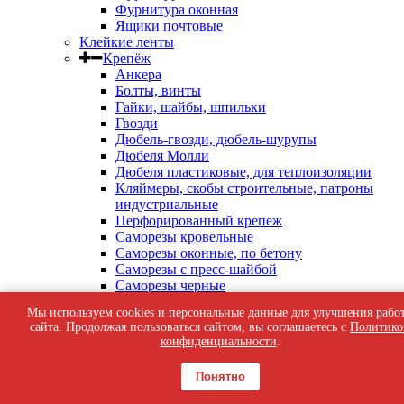
Фурнитура оконная
Ящики почтовые
Клейкие ленты
Крепёж
Анкера
Болты, винты
Гайки, шайбы, шпильки
Гвозди
Дюбель-гвозди, дюбель-шурупы
Дюбеля Молли
Дюбеля пластиковые, для теплоизоляции
Кляймеры, скобы строительные, патроны
индустриальные
Перфорированный крепеж
Саморезы кровельные
Саморезы оконные, по бетону
Саморезы с пресс-шайбой
Саморезы черные
Такелаж
Мы используем cookies и персональные данные для улучшения рабо
Тросы, цепи
сайта. Продолжая пользоваться сайтом, вы соглашаетесь с
Политико
Шурупы жёлтые универсальные
конфиденциальности
.
Шурупы с шестигранной головкой, с
кольцом, с крюком
Понятно
Средства индивидуальной защиты
Общестроительные материалы и товары