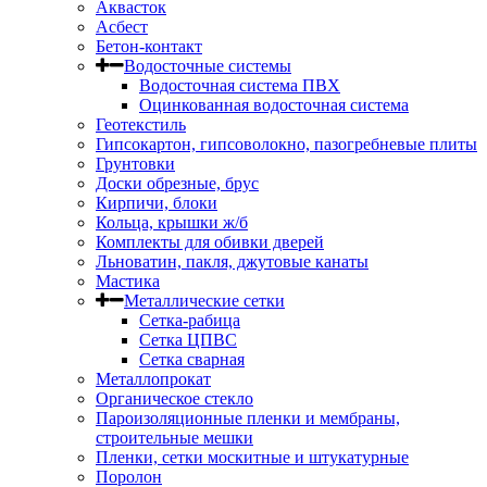
Аквасток
Асбест
Бетон-контакт
Водосточные системы
Водосточная система ПВХ
Оцинкованная водосточная система
Геотекстиль
Гипсокартон, гипсоволокно, пазогребневые плиты
Грунтовки
Доски обрезные, брус
Кирпичи, блоки
Кольца, крышки ж/б
Комплекты для обивки дверей
Льноватин, пакля, джутовые канаты
Мастика
Металлические сетки
Сетка-рабица
Сетка ЦПВС
Сетка сварная
Металлопрокат
Органическое стекло
Пароизоляционные пленки и мембраны,
строительные мешки
Пленки, сетки москитные и штукатурные
Поролон