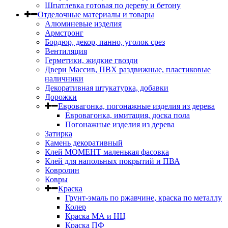
Шпатлевка готовая по дереву и бетону
Отделочные материалы и товары
Алюминевые изделия
Армстронг
Бордюр, декор, панно, уголок срез
Вентиляция
Герметики, жидкие гвозди
Двери Массив, ПВХ раздвижные, пластиковые
наличники
Декоративная штукатурка, добавки
Дорожки
Евровагонка, погонажные изделия из дерева
Евровагонка, имитация, доска пола
Погонажные изделия из дерева
Затирка
Камень декоративный
Клей МОМЕНТ маленькая фасовка
Клей для напольных покрытий и ПВА
Ковролин
Ковры
Краска
Грунт-эмаль по ржавчине, краска по металлу
Колер
Краска МА и НЦ
Краска ПФ