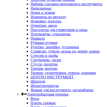
Наборы слесарно-монтажного инструмента
Напильники
Ножи и лезвия
Ножницы по металлу
Ножовки, полотна
Отвертки, шило
Пистолеты для герметиков и пены
Плиткорезы, стеклорезы
Правило
Рубанки ручные
Рулетки, линейки, угольники
Стамески, зубило, резцы по дереву, керны
Степлер и скобы
Струбцины, тиски
Стусло, полотна
Топоры, колуны
Уровни, гидроуровни, отвесы, порошок
ЦЕНТРО ИНСТРУМЕНТ
Шпателя
Штангенциркуль
Ящики для инструмента, органайзеры
Электробытовая техника
Весы
Плиты газовые