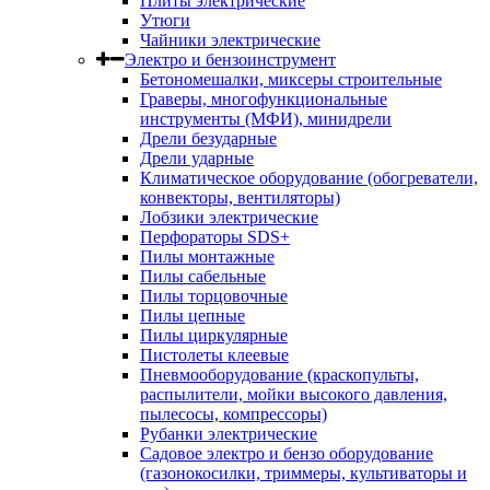
Плиты электрические
Утюги
Чайники электрические
Электро и бензоинструмент
Бетономешалки, миксеры строительные
Граверы, многофункциональные
инструменты (МФИ), минидрели
Дрели безударные
Дрели ударные
Климатическое оборудование (обогреватели,
конвекторы, вентиляторы)
Лобзики электрические
Перфораторы SDS+
Пилы монтажные
Пилы сабельные
Пилы торцовочные
Пилы цепные
Пилы циркулярные
Пистолеты клеевые
Пневмооборудование (краскопульты,
распылители, мойки высокого давления,
пылесосы, компрессоры)
Рубанки электрические
Садовое электро и бензо оборудование
(газонокосилки, триммеры, культиваторы и