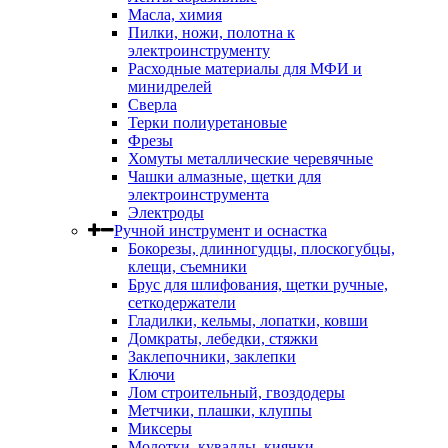
Масла, химия
Пилки, ножи, полотна к
электроинструменту
Расходные материалы для МФИ и
минидрелей
Сверла
Терки полиуретановые
Фрезы
Хомуты металлические черевячные
Чашки алмазные, щетки для
электроинструмента
Электроды
Ручной инструмент и оснастка
Бокорезы, длинногудцы, плоскогубцы,
клещи, съемники
Брус для шлифования, щетки ручные,
сеткодержатели
Гладилки, кельмы, лопатки, ковши
Домкраты, лебедки, стяжки
Заклепочники, заклепки
Ключи
Лом строительный, гвоздодеры
Метчики, плашки, клуппы
Миксеры
Молотки, кувалды, киянки