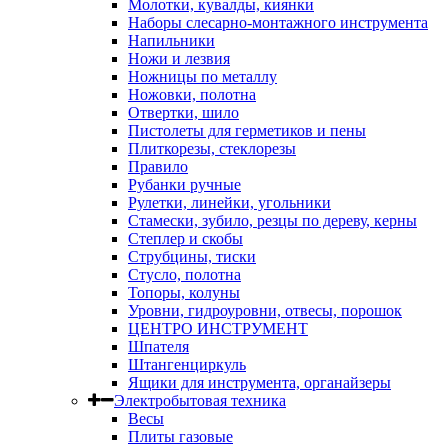
Молотки, кувалды, киянки
Наборы слесарно-монтажного инструмента
Напильники
Ножи и лезвия
Ножницы по металлу
Ножовки, полотна
Отвертки, шило
Пистолеты для герметиков и пены
Плиткорезы, стеклорезы
Правило
Рубанки ручные
Рулетки, линейки, угольники
Стамески, зубило, резцы по дереву, керны
Степлер и скобы
Струбцины, тиски
Стусло, полотна
Топоры, колуны
Уровни, гидроуровни, отвесы, порошок
ЦЕНТРО ИНСТРУМЕНТ
Шпателя
Штангенциркуль
Ящики для инструмента, органайзеры
Электробытовая техника
Весы
Плиты газовые