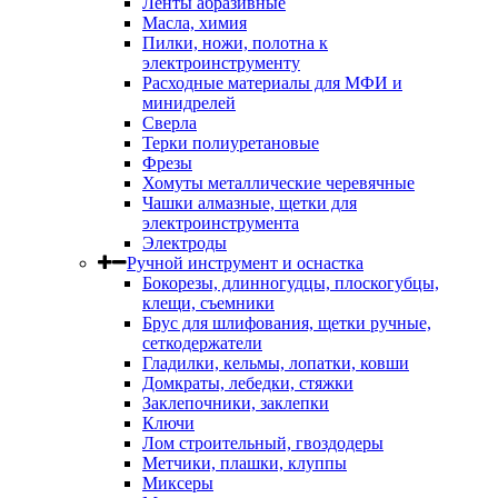
Ленты абразивные
Масла, химия
Пилки, ножи, полотна к
электроинструменту
Расходные материалы для МФИ и
минидрелей
Сверла
Терки полиуретановые
Фрезы
Хомуты металлические черевячные
Чашки алмазные, щетки для
электроинструмента
Электроды
Ручной инструмент и оснастка
Бокорезы, длинногудцы, плоскогубцы,
клещи, съемники
Брус для шлифования, щетки ручные,
сеткодержатели
Гладилки, кельмы, лопатки, ковши
Домкраты, лебедки, стяжки
Заклепочники, заклепки
Ключи
Лом строительный, гвоздодеры
Метчики, плашки, клуппы
Миксеры