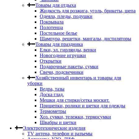
Товары для отдыха
Жидкость для розжига, уголь, брикеты, щепа
Одеяла, пледы, подушки
Покрывала
Полотенца
Постельное белье
Шампура, решетки, мангалы, дистиляторы
Товары для праздника
Елки, эл. гирлянды, венки
Новогодние игрушки
Открытки
Подарочные пакеты, сумки
Свечи, подсвечники
Хозяйственный инвентарь и товары для
уборки
Ведра, тазы
Доска глад.
Мешки для стирки/сетка москит.
Прищепки, ролики и щетки для одежды
Термометры
Хоз. сумки, тележки, термосумки
Швабры и щетки
Электротехнические изделия
TV aнтена, телефон и разъемы