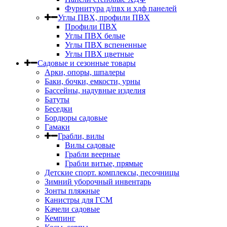
Фурнитура д/пвх и хдф панелей
Углы ПВХ, профили ПВХ
Профили ПВХ
Углы ПВХ белые
Углы ПВХ вспененные
Углы ПВХ цветные
Садовые и сезонные товары
Арки, опоры, шпалеры
Баки, бочки, емкости, урны
Бассейны, надувные изделия
Батуты
Беседки
Бордюры садовые
Гамаки
Грабли, вилы
Вилы садовые
Грабли веерные
Грабли витые, прямые
Детские спорт. комплексы, песочницы
Зимний уборочный инвентарь
Зонты пляжные
Канистры для ГСМ
Качели садовые
Кемпинг