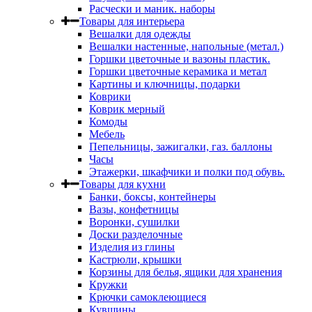
Расчески и маник. наборы
Товары для интерьера
Вешалки для одежды
Вешалки настенные, напольные (метал.)
Горшки цветочные и вазоны пластик.
Горшки цветочные керамика и метал
Картины и ключницы, подарки
Коврики
Коврик мерный
Комоды
Мебель
Пепельницы, зажигалки, газ. баллоны
Часы
Этажерки, шкафчики и полки под обувь.
Товары для кухни
Банки, боксы, контейнеры
Вазы, конфетницы
Воронки, сушилки
Доски разделочные
Изделия из глины
Кастрюли, крышки
Корзины для белья, ящики для хранения
Кружки
Крючки самоклеющиеся
Кувшины