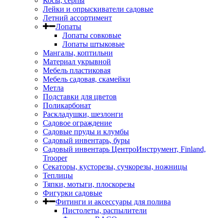
Косы, серпы
Лейки и опрыскиватели садовые
Летний ассортимент
Лопаты
Лопаты совковые
Лопаты штыковые
Мангалы, коптильни
Материал укрывной
Мебель пластиковая
Мебель садовая, скамейки
Метла
Подставки для цветов
Поликарбонат
Раскладушки, шезлонги
Садовое ограждение
Садовые пруды и клумбы
Садовый инвентарь, буры
Садовый инвентарь ЦентроИнструмент, Finland,
Trooper
Секаторы, кусторезы, сучкорезы, ножницы
Теплицы
Тяпки, мотыги, плоскорезы
Фигурки садовые
Фитинги и аксессуары для полива
Пистолеты, распылители