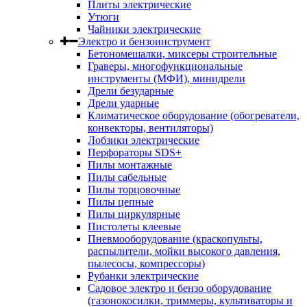
Плиты электрические
Утюги
Чайники электрические
Электро и бензоинструмент
Бетономешалки, миксеры строительные
Граверы, многофункциональные
инструменты (МФИ), минидрели
Дрели безударные
Дрели ударные
Климатическое оборудование (обогреватели,
конвекторы, вентиляторы)
Лобзики электрические
Перфораторы SDS+
Пилы монтажные
Пилы сабельные
Пилы торцовочные
Пилы цепные
Пилы циркулярные
Пистолеты клеевые
Пневмооборудование (краскопульты,
распылители, мойки высокого давления,
пылесосы, компрессоры)
Рубанки электрические
Садовое электро и бензо оборудование
(газонокосилки, триммеры, культиваторы и