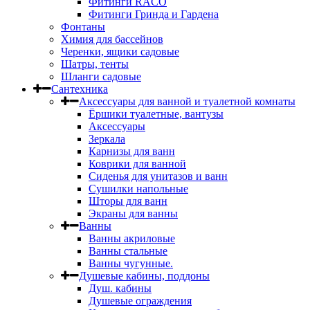
Фитинги RACO
Фитинги Гринда и Гардена
Фонтаны
Химия для бассейнов
Черенки, ящики садовые
Шатры, тенты
Шланги садовые
Сантехника
Аксессуары для ванной и туалетной комнаты
Ёршики туалетные, вантузы
Аксессуары
Зеркала
Карнизы для ванн
Коврики для ванной
Сиденья для унитазов и ванн
Сушилки напольные
Шторы для ванн
Экраны для ванны
Ванны
Ванны акриловые
Ванны стальные
Ванны чугунные.
Душевые кабины, поддоны
Душ. кабины
Душевые ограждения