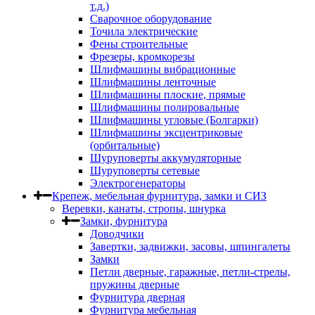
т.д.)
Сварочное оборудование
Точила электрические
Фены строительные
Фрезеры, кромкорезы
Шлифмашины вибрационные
Шлифмашины ленточные
Шлифмашины плоские, прямые
Шлифмашины полировальные
Шлифмашины угловые (Болгарки)
Шлифмашины эксцентриковые
(орбитальные)
Шуруповерты аккумуляторные
Шуруповерты сетевые
Электрогенераторы
Крепеж, мебельная фурнитура, замки и СИЗ
Веревки, канаты, стропы, шнурка
Замки, фурнитура
Доводчики
Завертки, задвижки, засовы, шпингалеты
Замки
Петли дверные, гаражные, петли-стрелы,
пружины дверные
Фурнитура дверная
Фурнитура мебельная