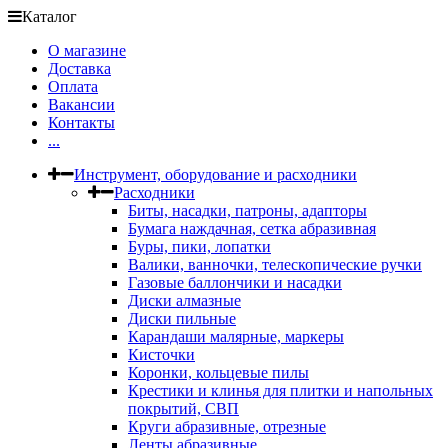
Каталог
О магазине
Доставка
Оплата
Вакансии
Контакты
...
Инструмент, оборудование и расходники
Расходники
Биты, насадки, патроны, адапторы
Бумага наждачная, сетка абразивная
Буры, пики, лопатки
Валики, ванночки, телескопические ручки
Газовые баллончики и насадки
Диски алмазные
Диски пильные
Карандаши малярные, маркеры
Кисточки
Коронки, кольцевые пилы
Крестики и клинья для плитки и напольных
покрытий, СВП
Круги абразивные, отрезные
Ленты абразивные