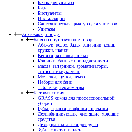
Бачок для унитаза
Биде
Биотуалеты
Инсталляции
Сантехническая арматура для унитазов
Унитазы
Хозтовары, посуда
Баня и сопутствующие товары
Абажур, ведро, бадья, запарник, ковш,
кружки, шайки
Веники, вешалки, полки
Коврики, банные принадлежности
Масла, запарники, ароматизаторы,
антисептики, камень
Мочалки, щетки, пемза
Наборы для бани
Таблички, термометры
Бытовая химия
GRASS химия для профессиональной
уборки
Губки, тряпки, салфетки, перчатки
Дезинфицирующие, чистящие, моющие
средства
Дезодоранты и гели для душа
Зубные щетки и паста