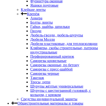
Фурнитура оконная
Ящики почтовые
Клейкие ленты
Крепёж
Анкера
Болты, винты
Гайки, шайбы, шпильки
Гвозди
Дюбель-гвозди, дюбель-шурупы
Дюбеля Молли
Дюбеля пластиковые, для теплоизоляции
Кляймеры, скобы строительные, патроны
индустриальные
Перфорированный крепеж
Саморезы кровельные
Саморезы оконные, по бетону
Саморезы с пресс-шайбой
Саморезы черные
Такелаж
Тросы, цепи
Шурупы жёлтые универсальные
Шурупы с шестигранной головкой, с
кольцом, с крюком
Средства индивидуальной защиты
Общестроительные материалы и товары