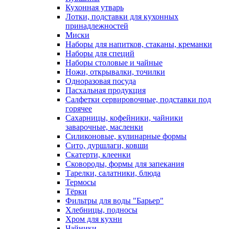
Кухонная утварь
Лотки, подставки для кухонных
принадлежностей
Миски
Наборы для напитков, стаканы, креманки
Наборы для специй
Наборы столовые и чайные
Ножи, открывалки, точилки
Одноразовая посуда
Пасхальная продукция
Салфетки сервировочные, подставки под
горячее
Сахарницы, кофейники, чайники
заварочные, масленки
Силиконовые, кулинарные формы
Сито, дуршлаги, ковши
Скатерти, клеенки
Сковороды, формы для запекания
Тарелки, салатники, блюда
Термосы
Тёрки
Фильтры для воды "Барьер"
Хлебницы, подносы
Хром для кухни
Чайники