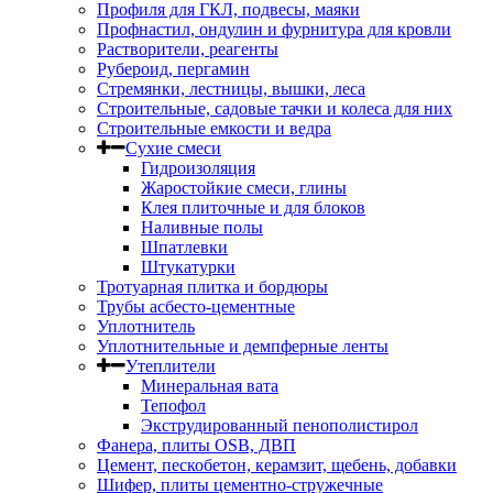
Профиля для ГКЛ, подвесы, маяки
Профнастил, ондулин и фурнитура для кровли
Растворители, реагенты
Рубероид, пергамин
Стремянки, лестницы, вышки, леса
Строительные, садовые тачки и колеса для них
Строительные емкости и ведра
Сухие смеси
Гидроизоляция
Жаростойкие смеси, глины
Клея плиточные и для блоков
Наливные полы
Шпатлевки
Штукатурки
Тротуарная плитка и бордюры
Трубы асбесто-цементные
Уплотнитель
Уплотнительные и демпферные ленты
Утеплители
Минеральная вата
Тепофол
Экструдированный пенополистирол
Фанера, плиты OSB, ДВП
Цемент, пескобетон, керамзит, щебень, добавки
Шифер, плиты цементно-стружечные