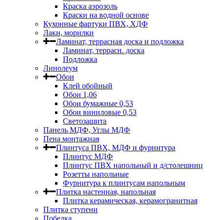
Краска аэрозоль
Краски на водной основе
Кухонные фартуки ПВХ, ХДФ
Лаки, морилки
Ламинат, террасная доска и подложка
Ламинат, террасн. доска
Подложка
Линолеум
Обои
Клей обойный
Обои 1,06
Обои бумажные 0,53
Обои виниловые 0,53
Светозащита
Панель МДФ, Углы МДФ
Пена монтажная
Плинтуса ПВХ, МДФ и фурнитура
Плинтус МДФ
Плинтус ПВХ напольный и д/столешниц
Розетты напольные
Фурнитура к плинтусам напольным
Плитка настенная, напольная
Плитка керамическая, керамогранитная
Плитка ступени
Побелка