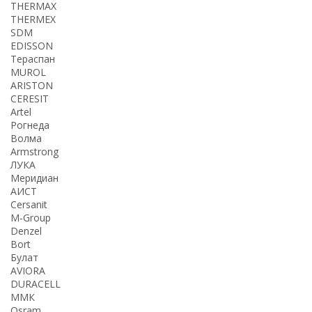
THERMАX
THERMEX
SDM
EDISSON
Тераспан
MUROL
ARISTON
CERESIT
Artel
Рогнеда
Волма
Armstrong
ЛУКА
Меридиан
АИСТ
Cersanit
M-Group
Denzel
Bort
Булат
AVIORA
DURACELL
ММК
Osram