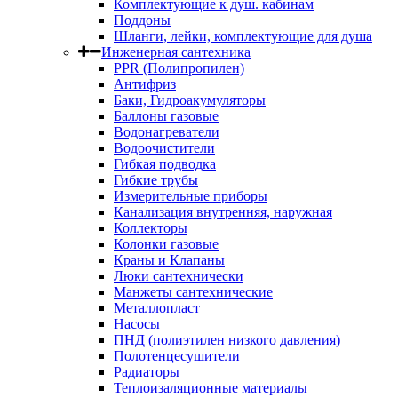
Комплектующие к душ. кабинам
Поддоны
Шланги, лейки, комплектующие для душа
Инженерная сантехника
PPR (Полипропилен)
Антифриз
Баки, Гидроакумуляторы
Баллоны газовые
Водонагреватели
Водоочистители
Гибкая подводка
Гибкие трубы
Измерительные приборы
Канализация внутренняя, наружная
Коллекторы
Колонки газовые
Краны и Клапаны
Люки сантехнически
Манжеты сантехнические
Металлопласт
Насосы
ПНД (полиэтилен низкого давления)
Полотенцесушители
Радиаторы
Теплоизаляционные материалы