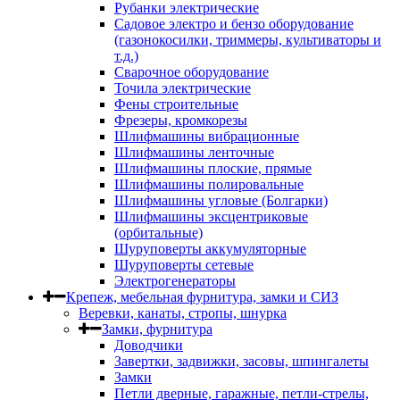
Рубанки электрические
Садовое электро и бензо оборудование
(газонокосилки, триммеры, культиваторы и
т.д.)
Сварочное оборудование
Точила электрические
Фены строительные
Фрезеры, кромкорезы
Шлифмашины вибрационные
Шлифмашины ленточные
Шлифмашины плоские, прямые
Шлифмашины полировальные
Шлифмашины угловые (Болгарки)
Шлифмашины эксцентриковые
(орбитальные)
Шуруповерты аккумуляторные
Шуруповерты сетевые
Электрогенераторы
Крепеж, мебельная фурнитура, замки и СИЗ
Веревки, канаты, стропы, шнурка
Замки, фурнитура
Доводчики
Завертки, задвижки, засовы, шпингалеты
Замки
Петли дверные, гаражные, петли-стрелы,