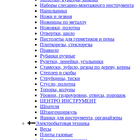
Наборы слесарно-монтажного инструмента
Напильники
Ножи и лезвия
Ножницы по металлу
Ножовки, полотна
Отвертки, шило
Пистолеты для герметиков и пены
Плиткорезы, стеклорезы
Правило
Рубанки ручные
Рулетки, линейки, угольники
Стамески, зубило, резцы по дереву, керны
Степлер и скобы
Струбцины, тиски
Стусло, полотна
Топоры, колуны
Уровни, гидроуровни, отвесы, порошок
ЦЕНТРО ИНСТРУМЕНТ
Шпателя
Штангенциркуль
Ящики для инструмента, органайзеры
Электробытовая техника
Весы
Плиты газовые