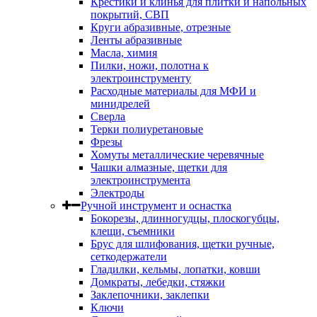
Крестики и клинья для плитки и напольных
покрытий, СВП
Круги абразивные, отрезные
Ленты абразивные
Масла, химия
Пилки, ножи, полотна к
электроинструменту
Расходные материалы для МФИ и
минидрелей
Сверла
Терки полиуретановые
Фрезы
Хомуты металлические черевячные
Чашки алмазные, щетки для
электроинструмента
Электроды
Ручной инструмент и оснастка
Бокорезы, длинногудцы, плоскогубцы,
клещи, съемники
Брус для шлифования, щетки ручные,
сеткодержатели
Гладилки, кельмы, лопатки, ковши
Домкраты, лебедки, стяжки
Заклепочники, заклепки
Ключи