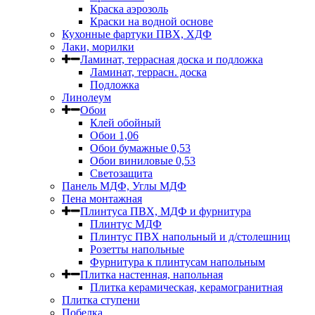
Краска аэрозоль
Краски на водной основе
Кухонные фартуки ПВХ, ХДФ
Лаки, морилки
Ламинат, террасная доска и подложка
Ламинат, террасн. доска
Подложка
Линолеум
Обои
Клей обойный
Обои 1,06
Обои бумажные 0,53
Обои виниловые 0,53
Светозащита
Панель МДФ, Углы МДФ
Пена монтажная
Плинтуса ПВХ, МДФ и фурнитура
Плинтус МДФ
Плинтус ПВХ напольный и д/столешниц
Розетты напольные
Фурнитура к плинтусам напольным
Плитка настенная, напольная
Плитка керамическая, керамогранитная
Плитка ступени
Побелка