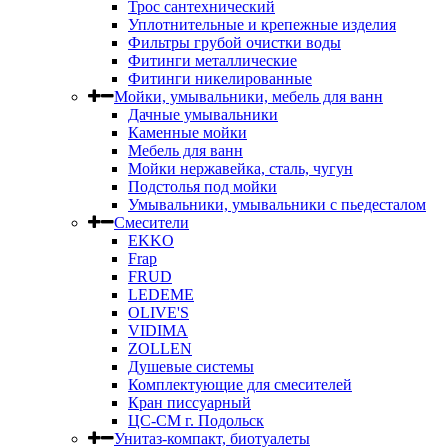
Трос сантехнический
Уплотнительные и крепежные изделия
Фильтры грубой очистки воды
Фитинги металлические
Фитинги никелированные
Мойки, умывальники, мебель для ванн
Дачные умывальники
Каменные мойки
Мебель для ванн
Мойки нержавейка, сталь, чугун
Подстолья под мойки
Умывальники, умывальники с пьедесталом
Смесители
EKKO
Frap
FRUD
LEDEME
OLIVE'S
VIDIMA
ZOLLEN
Душевые системы
Комплектующие для смесителей
Кран писсуарный
ЦС-СМ г. Подольск
Унитаз-компакт, биотуалеты