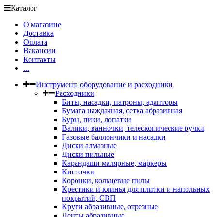
Каталог
О магазине
Доставка
Оплата
Вакансии
Контакты
...
Инструмент, оборудование и расходники
Расходники
Биты, насадки, патроны, адапторы
Бумага наждачная, сетка абразивная
Буры, пики, лопатки
Валики, ванночки, телескопические ручки
Газовые баллончики и насадки
Диски алмазные
Диски пильные
Карандаши малярные, маркеры
Кисточки
Коронки, кольцевые пилы
Крестики и клинья для плитки и напольных
покрытий, СВП
Круги абразивные, отрезные
Ленты абразивные