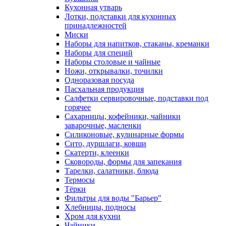
Кухонная утварь
Лотки, подставки для кухонных
принадлежностей
Миски
Наборы для напитков, стаканы, креманки
Наборы для специй
Наборы столовые и чайные
Ножи, открывалки, точилки
Одноразовая посуда
Пасхальная продукция
Салфетки сервировочные, подставки под
горячее
Сахарницы, кофейники, чайники
заварочные, масленки
Силиконовые, кулинарные формы
Сито, дуршлаги, ковши
Скатерти, клеенки
Сковороды, формы для запекания
Тарелки, салатники, блюда
Термосы
Тёрки
Фильтры для воды "Барьер"
Хлебницы, подносы
Хром для кухни
Чайники