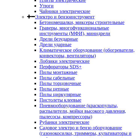
Плиты электрические
Утюги
Чайники электрические
Электро и бензоинструмент
Бетономешалки, миксеры строительные
Граверы, многофункциональные
инструменты (МФИ), минидрели
Дрели безударные
Дрели ударные
Климатическое оборудование (обогреватели,
конвекторы, вентиляторы)
Лобзики электрические
Перфораторы SDS+
Пилы монтажные
Пилы сабельные
Пилы торцовочные
Пилы цепные
Пилы циркулярные
Пистолеты клеевые
Пневмооборудование (краскопульты,
распылители, мойки высокого давления,
пылесосы, компрессоры)
Рубанки электрические
Садовое электро и бензо оборудование
(газонокосилки, триммеры, культиваторы и