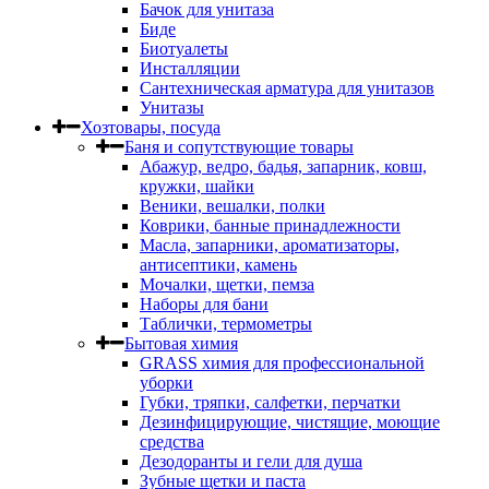
Бачок для унитаза
Биде
Биотуалеты
Инсталляции
Сантехническая арматура для унитазов
Унитазы
Хозтовары, посуда
Баня и сопутствующие товары
Абажур, ведро, бадья, запарник, ковш,
кружки, шайки
Веники, вешалки, полки
Коврики, банные принадлежности
Масла, запарники, ароматизаторы,
антисептики, камень
Мочалки, щетки, пемза
Наборы для бани
Таблички, термометры
Бытовая химия
GRASS химия для профессиональной
уборки
Губки, тряпки, салфетки, перчатки
Дезинфицирующие, чистящие, моющие
средства
Дезодоранты и гели для душа
Зубные щетки и паста