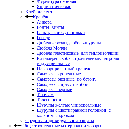
Фурнитура оконная
Ящики почтовые
Клейкие ленты
Крепёж
Анкера
Болты, винты
Гайки, шайбы, шпильки
Гвозди
Дюбель-гвозди, дюбель-шурупы
Дюбеля Молли
Дюбеля пластиковые, для теплоизоляции
Кляймеры, скобы строительные, патроны
индустриальные
Перфорированный крепеж
Саморезы кровельные
Саморезы оконные, по бетону
Саморезы с пресс-шайбой
Саморезы черные
Такелаж
Тросы, цепи
Шурупы жёлтые универсальные
Шурупы с шестигранной головкой, с
кольцом, с крюком
Средства индивидуальной защиты
Общестроительные материалы и товары