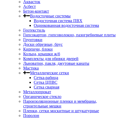
Аквасток
Асбест
Бетон-контакт
Водосточные системы
Водосточная система ПВХ
Оцинкованная водосточная система
Геотекстиль
Гипсокартон, гипсоволокно, пазогребневые плиты
Грунтовки
Доски обрезные, брус
Кирпичи, блоки
Кольца, крышки ж/б
Комплекты для обивки дверей
Льноватин, пакля, джутовые канаты
Мастика
Металлические сетки
Сетка-рабица
Сетка ЦПВС
Сетка сварная
Металлопрокат
Органическое стекло
Пароизоляционные пленки и мембраны,
строительные мешки
Пленки, сетки москитные и штукатурные
Поролон