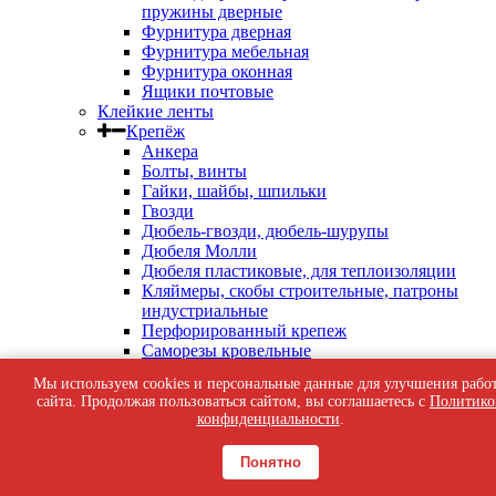
пружины дверные
Фурнитура дверная
Фурнитура мебельная
Фурнитура оконная
Ящики почтовые
Клейкие ленты
Крепёж
Анкера
Болты, винты
Гайки, шайбы, шпильки
Гвозди
Дюбель-гвозди, дюбель-шурупы
Дюбеля Молли
Дюбеля пластиковые, для теплоизоляции
Кляймеры, скобы строительные, патроны
индустриальные
Перфорированный крепеж
Саморезы кровельные
Саморезы оконные, по бетону
Мы используем cookies и персональные данные для улучшения рабо
Саморезы с пресс-шайбой
сайта. Продолжая пользоваться сайтом, вы соглашаетесь с
Политико
Саморезы черные
конфиденциальности
.
Такелаж
Тросы, цепи
Понятно
Шурупы жёлтые универсальные
Шурупы с шестигранной головкой, с