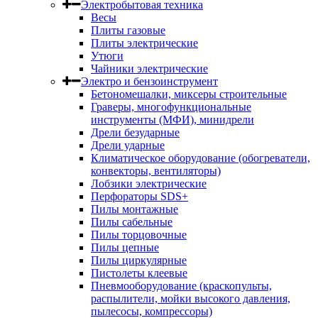
Электробытовая техника
Весы
Плиты газовые
Плиты электрические
Утюги
Чайники электрические
Электро и бензоинструмент
Бетономешалки, миксеры строительные
Граверы, многофункциональные
инструменты (МФИ), минидрели
Дрели безударные
Дрели ударные
Климатическое оборудование (обогреватели,
конвекторы, вентиляторы)
Лобзики электрические
Перфораторы SDS+
Пилы монтажные
Пилы сабельные
Пилы торцовочные
Пилы цепные
Пилы циркулярные
Пистолеты клеевые
Пневмооборудование (краскопульты,
распылители, мойки высокого давления,
пылесосы, компрессоры)