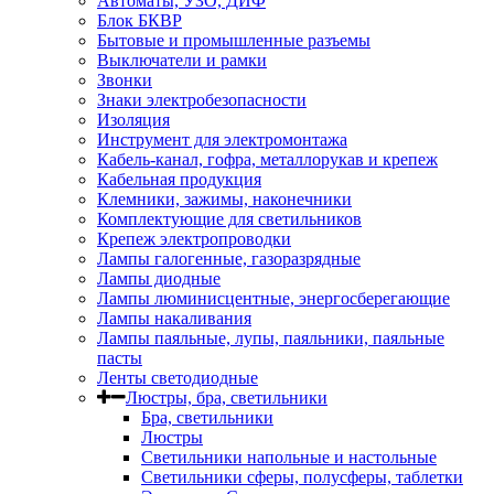
Автоматы, УЗО, ДИФ
Блок БКВР
Бытовые и промышленные разъемы
Выключатели и рамки
Звонки
Знаки электробезопасности
Изоляция
Инструмент для электромонтажа
Кабель-канал, гофра, металлорукав и крепеж
Кабельная продукция
Клемники, зажимы, наконечники
Комплектующие для светильников
Крепеж электропроводки
Лампы галогенные, газоразрядные
Лампы диодные
Лампы люминисцентные, энергосберегающие
Лампы накаливания
Лампы паяльные, лупы, паяльники, паяльные
пасты
Ленты светодиодные
Люстры, бра, светильники
Бра, светильники
Люстры
Светильники напольные и настольные
Светильники сферы, полусферы, таблетки