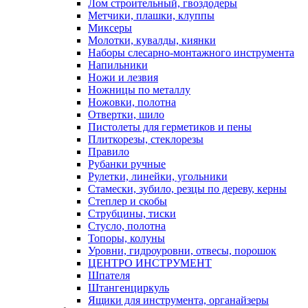
Лом строительный, гвоздодеры
Метчики, плашки, клуппы
Миксеры
Молотки, кувалды, киянки
Наборы слесарно-монтажного инструмента
Напильники
Ножи и лезвия
Ножницы по металлу
Ножовки, полотна
Отвертки, шило
Пистолеты для герметиков и пены
Плиткорезы, стеклорезы
Правило
Рубанки ручные
Рулетки, линейки, угольники
Стамески, зубило, резцы по дереву, керны
Степлер и скобы
Струбцины, тиски
Стусло, полотна
Топоры, колуны
Уровни, гидроуровни, отвесы, порошок
ЦЕНТРО ИНСТРУМЕНТ
Шпателя
Штангенциркуль
Ящики для инструмента, органайзеры