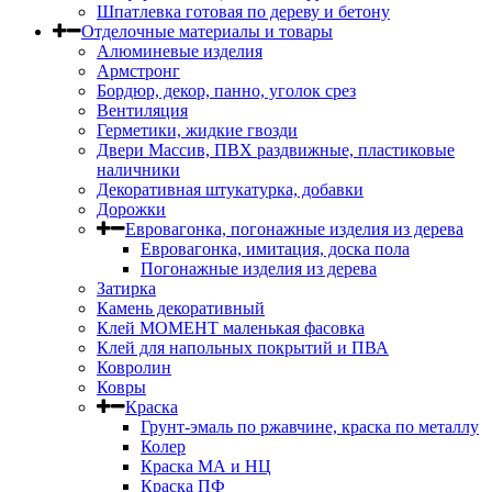
Шпатлевка готовая по дереву и бетону
Отделочные материалы и товары
Алюминевые изделия
Армстронг
Бордюр, декор, панно, уголок срез
Вентиляция
Герметики, жидкие гвозди
Двери Массив, ПВХ раздвижные, пластиковые
наличники
Декоративная штукатурка, добавки
Дорожки
Евровагонка, погонажные изделия из дерева
Евровагонка, имитация, доска пола
Погонажные изделия из дерева
Затирка
Камень декоративный
Клей МОМЕНТ маленькая фасовка
Клей для напольных покрытий и ПВА
Ковролин
Ковры
Краска
Грунт-эмаль по ржавчине, краска по металлу
Колер
Краска МА и НЦ
Краска ПФ