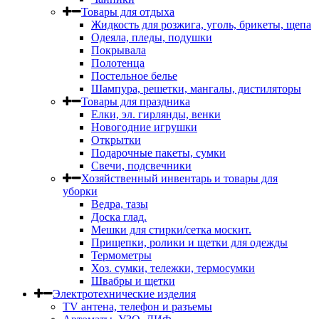
Товары для отдыха
Жидкость для розжига, уголь, брикеты, щепа
Одеяла, пледы, подушки
Покрывала
Полотенца
Постельное белье
Шампура, решетки, мангалы, дистиляторы
Товары для праздника
Елки, эл. гирлянды, венки
Новогодние игрушки
Открытки
Подарочные пакеты, сумки
Свечи, подсвечники
Хозяйственный инвентарь и товары для
уборки
Ведра, тазы
Доска глад.
Мешки для стирки/сетка москит.
Прищепки, ролики и щетки для одежды
Термометры
Хоз. сумки, тележки, термосумки
Швабры и щетки
Электротехнические изделия
TV aнтена, телефон и разъемы