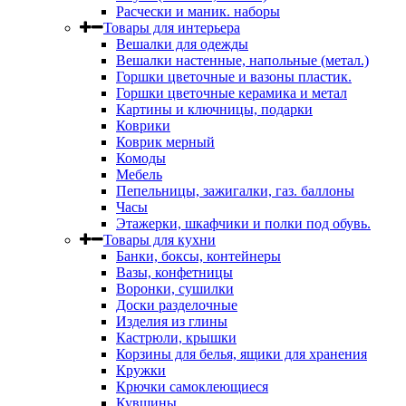
Расчески и маник. наборы
Товары для интерьера
Вешалки для одежды
Вешалки настенные, напольные (метал.)
Горшки цветочные и вазоны пластик.
Горшки цветочные керамика и метал
Картины и ключницы, подарки
Коврики
Коврик мерный
Комоды
Мебель
Пепельницы, зажигалки, газ. баллоны
Часы
Этажерки, шкафчики и полки под обувь.
Товары для кухни
Банки, боксы, контейнеры
Вазы, конфетницы
Воронки, сушилки
Доски разделочные
Изделия из глины
Кастрюли, крышки
Корзины для белья, ящики для хранения
Кружки
Крючки самоклеющиеся
Кувшины