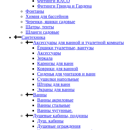
Фитинги RACO
Фитинги Гринда и Гардена
Фонтаны
Химия для бассейнов
Черенки, ящики садовые
Шатры, тенты
Шланги садовые
Сантехника
Аксессуары для ванной и туалетной комнаты
Ёршики туалетные, вантузы
Аксессуары
Зеркала
Карнизы для ванн
Коврики для ванной
Сиденья для унитазов и ванн
Сушилки напольные
Шторы для ванн
Экраны для ванны
Ванны
Ванны акриловые
Ванны стальные
Ванны чугунные.
Душевые кабины, поддоны
Душ. кабины
Душевые ограждения