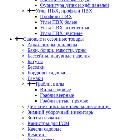
Фурнитура д/пвх и хдф панелей
Углы ПВХ, профили ПВХ
Профили ПВХ
Углы ПВХ белые
Углы ПВХ вспененные
Углы ПВХ цветные
Садовые и сезонные товары
Арки, опоры, шпалеры
Баки, бочки, емкости, урны
Бассейны, надувные изделия
Батуты
Беседки
Бордюры садовые
Гамаки
Грабли, вилы
Вилы садовые
Грабли веерные
Грабли витые, прямые
Детские спорт. комплексы, песочницы
Зимний уборочный инвентарь
Зонты пляжные
Канистры для ГСМ
Качели садовые
Кемпинг