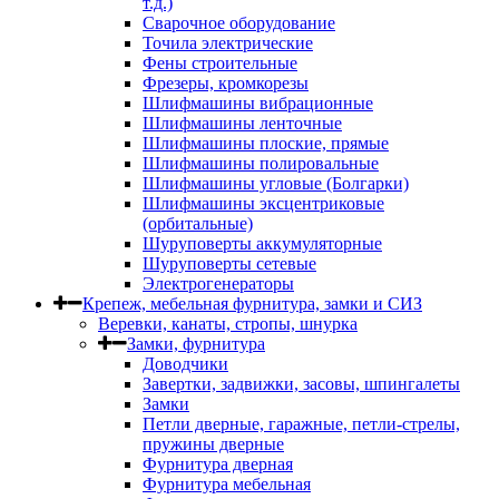
т.д.)
Сварочное оборудование
Точила электрические
Фены строительные
Фрезеры, кромкорезы
Шлифмашины вибрационные
Шлифмашины ленточные
Шлифмашины плоские, прямые
Шлифмашины полировальные
Шлифмашины угловые (Болгарки)
Шлифмашины эксцентриковые
(орбитальные)
Шуруповерты аккумуляторные
Шуруповерты сетевые
Электрогенераторы
Крепеж, мебельная фурнитура, замки и СИЗ
Веревки, канаты, стропы, шнурка
Замки, фурнитура
Доводчики
Завертки, задвижки, засовы, шпингалеты
Замки
Петли дверные, гаражные, петли-стрелы,
пружины дверные
Фурнитура дверная
Фурнитура мебельная