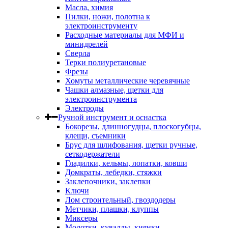
Масла, химия
Пилки, ножи, полотна к
электроинструменту
Расходные материалы для МФИ и
минидрелей
Сверла
Терки полиуретановые
Фрезы
Хомуты металлические черевячные
Чашки алмазные, щетки для
электроинструмента
Электроды
Ручной инструмент и оснастка
Бокорезы, длинногудцы, плоскогубцы,
клещи, съемники
Брус для шлифования, щетки ручные,
сеткодержатели
Гладилки, кельмы, лопатки, ковши
Домкраты, лебедки, стяжки
Заклепочники, заклепки
Ключи
Лом строительный, гвоздодеры
Метчики, плашки, клуппы
Миксеры
Молотки, кувалды, киянки