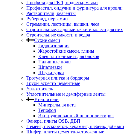
Профиля для ГКЛ, подвесы, маяки
Профнастил, ондулин и фурнитура для кровли
Растворители, реагенты
Рубероид, пергамин
Стремянки, лестницы, вышки, леса
Строительные, садовые тачки и колеса для них
Строительные емкости и ведра
Сухие смеси
Гидроизоляция
Жаростойкие смеси, глины
Клея плиточные и для блоков
Наливные полы
Шпатлевки
Штукатурки
Тротуарная плитка и бордюры
Трубы асбесто-цементные
Уплотнитель
Уплотнительные и демпферные ленты
Утеплители
Минеральная вата
Тепофол
Экструдированный пенополистирол
Фанера, плиты OSB, ДВП
Цемент, пескобетон, керамзит, щебень, добавки
Шифер, плиты цементно-стружечные