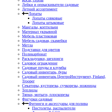
Косы, серпы
Лейки и опрыскиватели садовые
Летний ассортимент
Лопаты
Лопаты совковые
Лопаты штыковые
Мангалы, коптильни
Материал укрывной
Мебель пластиковая
Мебель садовая, скамейки
Метла
Подставки для цветов
Поликарбонат
Раскладушки, шезлонги
Садовое ограждение
Садовые пруды и клумбы
Садовый инвентарь, буры
Садовый инвентарь ЦентроИнструмент, Finland,
Trooper
Секаторы, кусторезы, сучкорезы, ножницы
Теплицы
Тяпки, мотыги, плоскорезы
Фигурки садовые
Фитинги и аксессуары для полива
Пистолеты, распылители