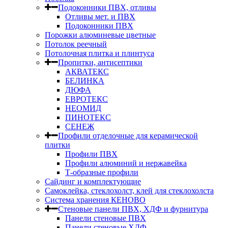
Подоконники ПВХ, отливы
Отливы мет. и ПВХ
Подоконники ПВХ
Порожки алюминевые цветные
Потолок реечный
Потолочная плитка и плинтуса
Пропитки, антисептики
АКВАТЕКС
БЕЛИНКА
ДЮФА
ЕВРОТЕКС
НЕОМИД
ПИНОТЕКС
СЕНЕЖ
Профили отделочные для керамической
плитки
Профили ПВХ
Профили алюминий и нержавейка
Т-образные профили
Сайдинг и комплектующие
Самоклейка, стеклохолст, клей для стеклохолста
Система хранения КЕНОВО
Стеновые панели ПВХ, ХДФ и фурнитура
Панели стеновые ПВХ
Панели стеновые ХДФ