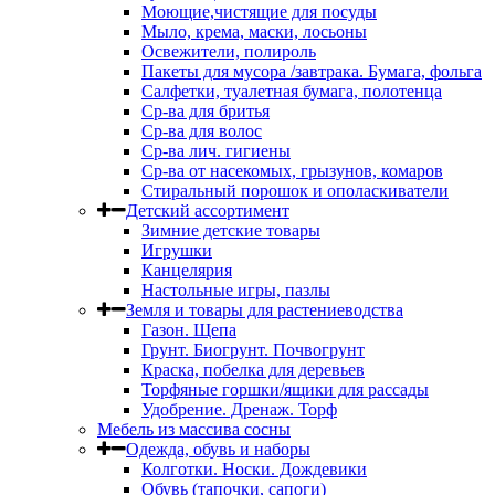
Моющие,чистящие для посуды
Мыло, крема, маски, лосьоны
Освежители, полироль
Пакеты для мусора /завтрака. Бумага, фольга
Салфетки, туалетная бумага, полотенца
Ср-ва для бритья
Ср-ва для волос
Ср-ва лич. гигиены
Ср-ва от насекомых, грызунов, комаров
Стиральный порошок и ополаскиватели
Детский ассортимент
Зимние детские товары
Игрушки
Канцелярия
Настольные игры, пазлы
Земля и товары для растениеводства
Газон. Щепа
Грунт. Биогрунт. Почвогрунт
Краска, побелка для деревьев
Торфяные горшки/ящики для рассады
Удобрение. Дренаж. Торф
Мебель из массива сосны
Одежда, обувь и наборы
Колготки. Носки. Дождевики
Обувь (тапочки, сапоги)