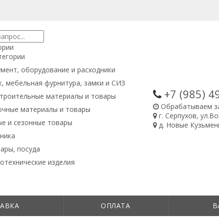
ории
тегории
мент, оборудование и расходники
, мебельная фурнитура, замки и СИЗ
+7 (985)
4
троительные материалы и товары
Обрабатываем з
очные материалы и товары
г. Серпухов, ул.В
е и сезонные товары
д. Новые Кузьменк
ника
ары, посуда
отехнические изделия
АВКА
ОПЛАТА
В