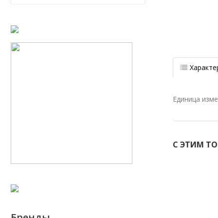
Характе
Единица изм
С ЭТИМ Т
Бренды