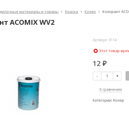
делочные материалы и товары
Краска
Колер
Колорант ACO
нт ACOMIX WV2
Артикул:
9114
Этот товар вре
12
₽
-
+
К сравнению
Категории:
Колер