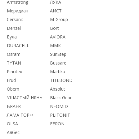
Armstrong
ЛУКА
Меридиан
АИСТ
Cersanit
M-Group
Denzel
Bort
Булат
AVIORA
DURACELL
ММК
Osram
SunStep
TYTAN
Bussare
Pinotex
Martika
Frud
TITEBOND
Obern
Absolut
УШАСТЫЙ НЯНЬ
Black Gear
BRAER
NEOMID
ЛАМА ТОРФ
PLITONIT
OLSA
FERON
Албес