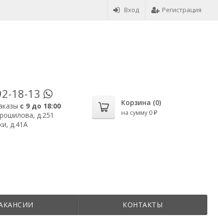
Вход
Регистрация
92-18-13
Корзина (
0
)
аказы
с 9 до 18:00
на сумму
0
₽
орошилова, д.251
и, д.41А
АКАНСИИ
КОНТАКТЫ