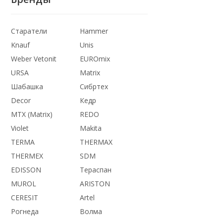
Старатели
Hammer
Knauf
Unis
Weber Vetonit
EUROmix
* Краска Dul
потолков BW
URSA
Matrix
Шабашка
Сибртех
1 020
₽
Decor
Кедр
MTX (Matrix)
REDO
В корзи
Violet
Makita
В наличии
TERMA
THERMАX
THERMEX
SDM
EDISSON
Тераспан
MUROL
ARISTON
CERESIT
Artel
Рогнеда
Волма