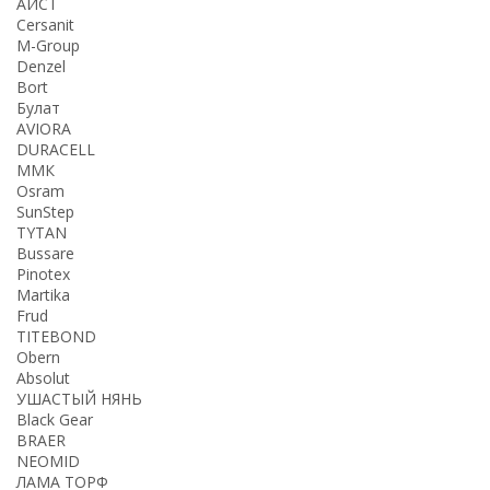
АИСТ
Cersanit
M-Group
Denzel
Bort
Булат
AVIORA
DURACELL
ММК
Osram
SunStep
TYTAN
Bussare
Pinotex
Martika
Frud
TITEBOND
Obern
Absolut
УШАСТЫЙ НЯНЬ
Black Gear
BRAER
NEOMID
ЛАМА ТОРФ