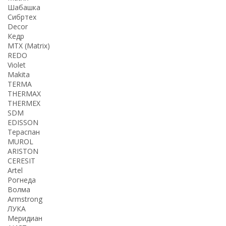
Шабашка
Сибртех
Decor
Кедр
MTX (Matrix)
REDO
Violet
Makita
TERMA
THERMАX
THERMEX
SDM
EDISSON
Тераспан
MUROL
ARISTON
CERESIT
Artel
Рогнеда
Волма
Armstrong
ЛУКА
Меридиан