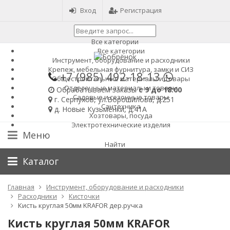
Вход
Регистрация
Все категории
Все категории
Инструмент, оборудование и расходники
Крепеж, мебельная фурнитура, замки и СИЗ
+7 (985)
492-18-13
Общестроительные материалы и товары
Отделочные материалы и товары
Обрабатываем заказы
с 9 до 18:00
Садовые и сезонные товары
г. Серпухов, ул.Ворошилова, д.251
Сантехника
д. Новые Кузьменки, д.41А
Хозтовары, посуда
Электротехнические изделия
Меню
Найти
Каталог
Главная
Инструмент, оборудование и расходники
Расходники
Кисточки
Кисть круглая 50мм KRAFOR дер.ручка
Кисть круглая 50мм KRAFOR