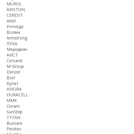
MUROL
ARISTON
CERESIT
Artel
Рогнеда
Волма
Armstrong
ЛУКА
Меридиан
АИСТ
Cersanit
M-Group
Denzel
Bort
Булат
AVIORA
DURACELL
ММК
Osram
SunStep
TYTAN
Bussare
Pinotex