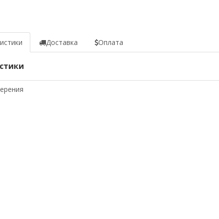
истики
Доставка
Оплата
стики
мерения