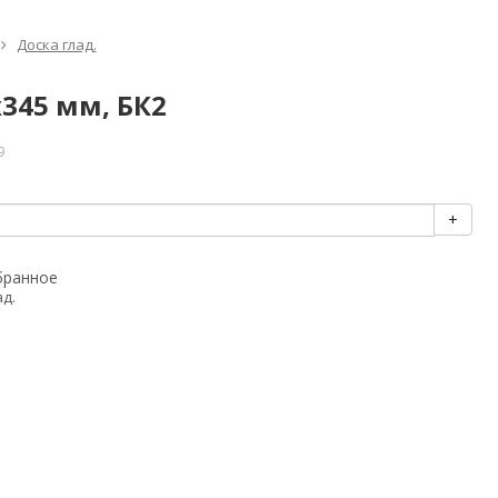
Доска глад.
х345 мм, БК2
9
+
бранное
ад.