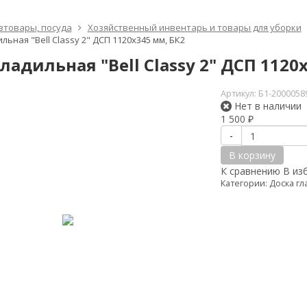
зтовары, посуда
Хозяйственный инвентарь и товары для уборки
льная "Bell Classy 2" ДСП 1120х345 мм, БК2
ладильная "Bell Classy 2" ДСП 1120
Артикул:
Б1-2000058
Нет в наличии
1 500
₽
-
В корзину
К сравнению
В из
Категории:
Доска гл