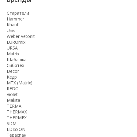
Старатели
Hammer
Knauf
Unis
Weber Vetonit
EUROmix
URSA
Matrix
Шабашка
Сибртех
Decor
Кедр
MTX (Matrix)
REDO
Violet
Makita
TERMA
THERMАX
THERMEX
SDM
EDISSON
Тераспан