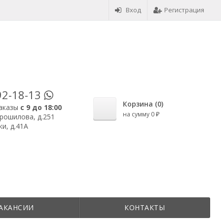
Вход
Регистрация
92-18-13
Корзина (
0
)
аказы
с 9 до 18:00
на сумму
0
₽
орошилова, д.251
и, д.41А
АКАНСИИ
КОНТАКТЫ