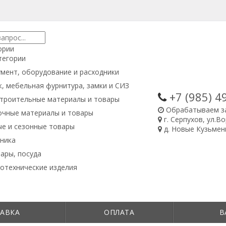
ории
тегории
мент, оборудование и расходники
, мебельная фурнитура, замки и СИЗ
+7 (985)
4
троительные материалы и товары
Обрабатываем з
очные материалы и товары
г. Серпухов, ул.В
е и сезонные товары
д. Новые Кузьменк
ника
ары, посуда
отехнические изделия
АВКА
ОПЛАТА
В