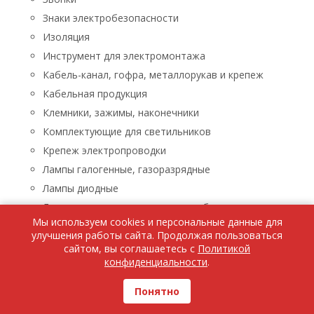
Знаки электробезопасности
Изоляция
Инструмент для электромонтажа
Кабель-канал, гофра, металлорукав и крепеж
Кабельная продукция
Клемники, зажимы, наконечники
Комплектующие для светильников
Крепеж электропроводки
Лампы галогенные, газоразрядные
Лампы диодные
Лампы люминисцентные, энергосберегающие
Мы используем cookies и персональные данные для
Лампы накаливания
улучшения работы сайта. Продолжая пользоваться
Лампы паяльные, лупы, паяльники, паяльные пасты
сайтом, вы соглашаетесь с
Политикой
конфиденциальности
.
Ленты светодиодные
Люстры, бра, светильники
Понятно
Бра, светильники