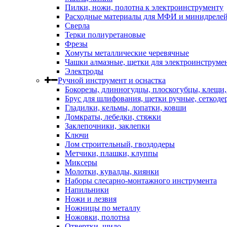
Пилки, ножи, полотна к электроинструменту
Расходные материалы для МФИ и минидреле
Сверла
Терки полиуретановые
Фрезы
Хомуты металлические черевячные
Чашки алмазные, щетки для электроинструме
Электроды
Ручной инструмент и оснастка
Бокорезы, длинногудцы, плоскогубцы, клещи
Брус для шлифования, щетки ручные, сеткоде
Гладилки, кельмы, лопатки, ковши
Домкраты, лебедки, стяжки
Заклепочники, заклепки
Ключи
Лом строительный, гвоздодеры
Метчики, плашки, клуппы
Миксеры
Молотки, кувалды, киянки
Наборы слесарно-монтажного инструмента
Напильники
Ножи и лезвия
Ножницы по металлу
Ножовки, полотна
Отвертки, шило