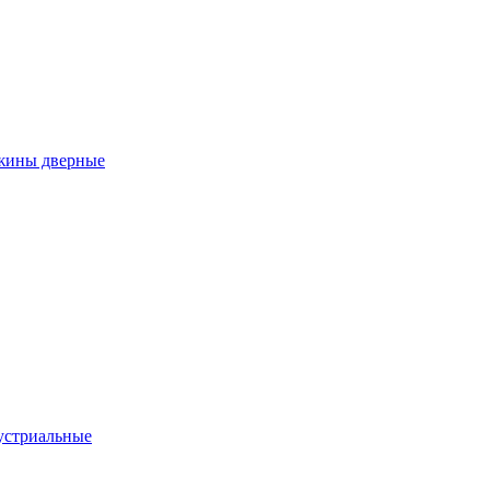
ужины дверные
устриальные