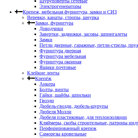
Шуруповерты сетевые
Электрогенераторы
Крепеж, мебельная фурнитура, замки и СИЗ
Веревки, канаты, стропы, шнурка
Замки, фурнитура
Доводчики
Завертки, задвижки, засовы, шпингалеты
Замки
Петли дверные, гаражные, петли-стрелы, пр
Фурнитура дверная
Фурнитура мебельная
Фурнитура оконная
Ящики почтовые
Клейкие ленты
Крепёж
Анкера
Болты, винты
Гайки, шайбы, шпильки
Гвозди
Дюбель-гвозди, дюбель-шурупы
Дюбеля Молли
Дюбеля пластиковые, для теплоизоляции
Кляймеры, скобы строительные, патроны инд
Перфорированный крепеж
Саморезы кровельные