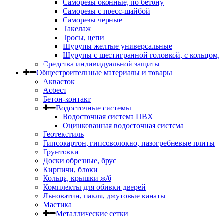
Саморезы оконные, по бетону
Саморезы с пресс-шайбой
Саморезы черные
Такелаж
Тросы, цепи
Шурупы жёлтые универсальные
Шурупы с шестигранной головкой, с кольцом
Средства индивидуальной защиты
Общестроительные материалы и товары
Аквасток
Асбест
Бетон-контакт
Водосточные системы
Водосточная система ПВХ
Оцинкованная водосточная система
Геотекстиль
Гипсокартон, гипсоволокно, пазогребневые плиты
Грунтовки
Доски обрезные, брус
Кирпичи, блоки
Кольца, крышки ж/б
Комплекты для обивки дверей
Льноватин, пакля, джутовые канаты
Мастика
Металлические сетки