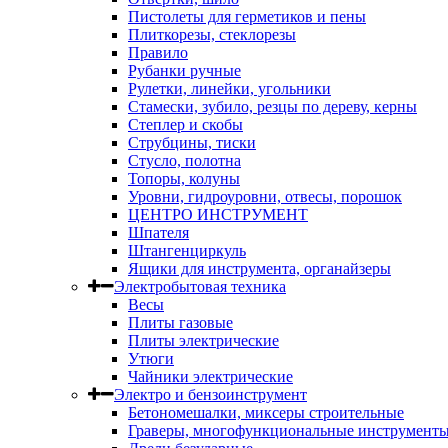
Пистолеты для герметиков и пены
Плиткорезы, стеклорезы
Правило
Рубанки ручные
Рулетки, линейки, угольники
Стамески, зубило, резцы по дереву, керны
Степлер и скобы
Струбцины, тиски
Стусло, полотна
Топоры, колуны
Уровни, гидроуровни, отвесы, порошок
ЦЕНТРО ИНСТРУМЕНТ
Шпателя
Штангенциркуль
Ящики для инструмента, органайзеры
Электробытовая техника
Весы
Плиты газовые
Плиты электрические
Утюги
Чайники электрические
Электро и бензоинструмент
Бетономешалки, миксеры строительные
Граверы, многофункциональные инструмент