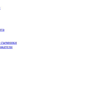
й
нта
, съемники
ржатели