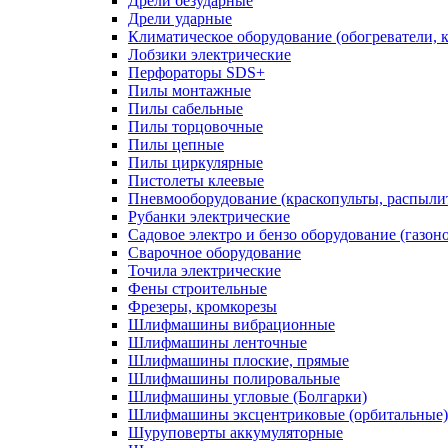
Дрели безударные
Дрели ударные
Климатическое оборудование (обогреватели, 
Лобзики электрические
Перфораторы SDS+
Пилы монтажные
Пилы сабельные
Пилы торцовочные
Пилы цепные
Пилы циркулярные
Пистолеты клеевые
Пневмооборудование (краскопульты, распылит
Рубанки электрические
Садовое электро и бензо оборудование (газоно
Сварочное оборудование
Точила электрические
Фены строительные
Фрезеры, кромкорезы
Шлифмашины вибрационные
Шлифмашины ленточные
Шлифмашины плоские, прямые
Шлифмашины полировальные
Шлифмашины угловые (Болгарки)
Шлифмашины эксцентриковые (орбитальные)
Шуруповерты аккумуляторные