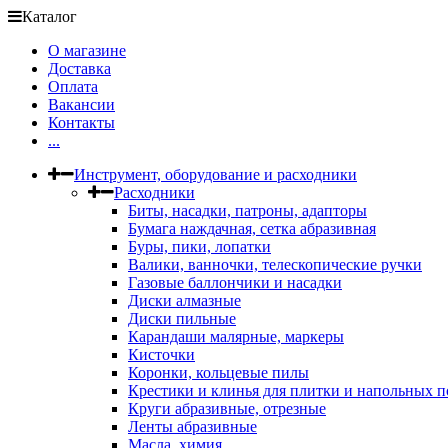
Каталог
О магазине
Доставка
Оплата
Вакансии
Контакты
...
Инструмент, оборудование и расходники
Расходники
Биты, насадки, патроны, адапторы
Бумага наждачная, сетка абразивная
Буры, пики, лопатки
Валики, ванночки, телескопические ручки
Газовые баллончики и насадки
Диски алмазные
Диски пильные
Карандаши малярные, маркеры
Кисточки
Коронки, кольцевые пилы
Крестики и клинья для плитки и напольных 
Круги абразивные, отрезные
Ленты абразивные
Масла, химия