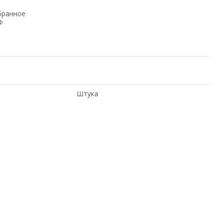
бранное
Ф
Штука