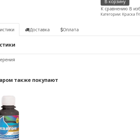
В корзину
К сравнению
В из
Категории:
Краска П
истики
Доставка
Оплата
стики
мерения
варом также покупают