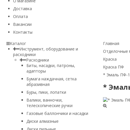
О магазине
Доставка
Оплата
Вакансии
Контакты
Каталог
Главная
Инструмент, оборудование и
Отделочные 
расходники
Краска
Расходники
Биты, насадки, патроны,
Краска ПФ
адапторы
* Эмаль ПФ-1
Бумага наждачная, сетка
абразивная
* Эмал
Буры, пики, лопатки
Валики, ванночки,
телескопические ручки
Газовые баллончики и насадки
Диски алмазные
Диски пильные