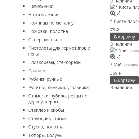
В наличии
Напильники
Ножи и лезвия
* Кисть плос
Ножницы по металлу
73
Ножовки, полотна
₽
В корзину
Отвертки, шило
В наличии
Пистолеты для герметиков и
пены
Плиткорезы, стеклорезы
* Уайт-спири
Правило
369
₽
Рубанки ручные
В корзину
Рулетки, линейки, угольники
В наличии
Стамески, зубило, резцы по
дереву, керны
Степлер и скобы
Струбцины, тиски
Стусло, полотна
Топоры, колуны