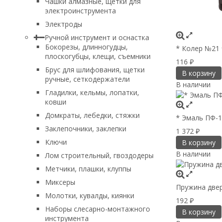
Чашки алмазные, щетки для
электроинструмента
Электроды
Ручной инструмент и оснастка
Бокорезы, длинногудцы,
* Колер №21
плоскогубцы, клещи, съемники
116
₽
Брус для шлифования, щетки
В корзину
ручные, сеткодержатели
В наличии
Гладилки, кельмы, лопатки,
ковши
Домкраты, лебедки, стяжки
* Эмаль ПФ-1
Заклепочники, заклепки
1 372
₽
Ключи
В корзину
В наличии
Лом строительный, гвоздодеры
Метчики, плашки, клуппы
Миксеры
Пружина двер
Молотки, кувалды, киянки
192
₽
Наборы слесарно-монтажного
В корзину
инструмента