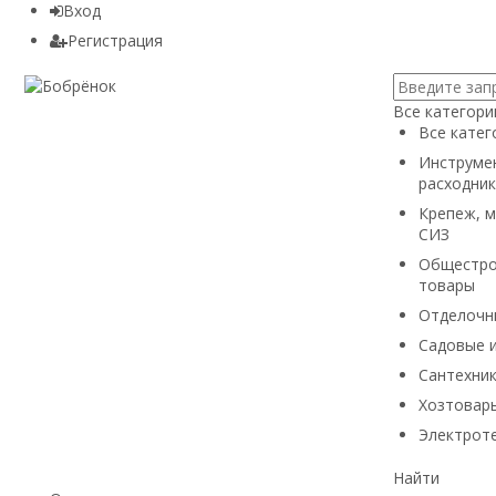
Вход
Регистрация
Все категори
Все катег
Инструмен
расходник
Крепеж, м
СИЗ
Общестро
товары
Отделочн
Садовые 
Сантехни
Хозтовары
Электроте
Найти