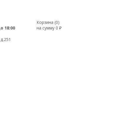
Корзина (
0
)
до 18:00
на сумму
0
₽
 д.251