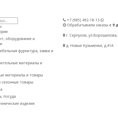
+7 (985)
492-18-13
Обрабатываем заказы
с 9 
и
ории
г. Серпухов, ул.Ворошилова,
т, оборудование и
и
д. Новые Кузьменки, д.41А
ебельная фурнитура, замки и
ительные материалы и
ые материалы и товары
и сезонные товары
ка
, посуда
хнические изделия