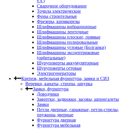
т.д.)
Сварочное оборудование
Точила электрические
Фены строительные
Фрезеры, кромкорезы
Шлифмашины вибрационные
Шлифмашины ленточные
Шлифмашины плоские, прямые
Шлифмашины полировальные
Шлифмашины угловые (Болгарки)
Шлифмашины эксцентриковые
(орбитальные)
Шуруповерты аккумуляторные
Шуруповерты сетевые
Электрогенераторы
Крепеж, мебельная фурнитура, замки и СИЗ
Веревки, канаты, стропы, шнурка
Замки, фурнитура
Доводчики
Завертки, задвижки, засовы, шпингалеты
Замки
Петли дверные, гаражные, петли-стрелы,
пружины дверные
Фурнитура дверная
Фурнитура мебельная