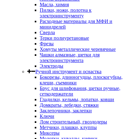
Масла, химия
Пилки, ножи, полотна к
электроинструменту
Расходные материалы для МФИ и
минидрелей
Сверла
Терки полиуретановые
Фрезы
Хомуты металлические черевячные
Чашки алмазные, щетки для
электроинструмента
Электроды
Ручной инструмент и оснастка
Бокорезы, длинногудцы, плоскогубцы,
клещи, съемники
Брус для шлифования, щетки ручные,
сеткодержатели
Гладилки, кельмы, лопатки, ковши
Домкраты, лебедки, стяжки
Заклепочники, заклепки
Ключи
Лом строительный, гвоздодеры
Метчики, плашки, клуппы
Миксеры
Молотки, кувалды, киянки