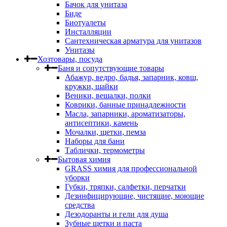
Бачок для унитаза
Биде
Биотуалеты
Инсталляции
Сантехническая арматура для унитазов
Унитазы
Хозтовары, посуда
Баня и сопутствующие товары
Абажур, ведро, бадья, запарник, ковш,
кружки, шайки
Веники, вешалки, полки
Коврики, банные принадлежности
Масла, запарники, ароматизаторы,
антисептики, камень
Мочалки, щетки, пемза
Наборы для бани
Таблички, термометры
Бытовая химия
GRASS химия для профессиональной
уборки
Губки, тряпки, салфетки, перчатки
Дезинфицирующие, чистящие, моющие
средства
Дезодоранты и гели для душа
Зубные щетки и паста