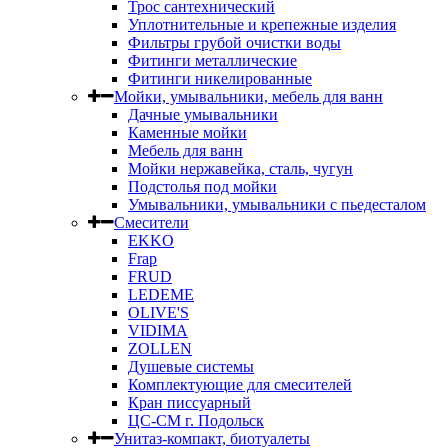
Трос сантехнический
Уплотнительные и крепежные изделия
Фильтры грубой очистки воды
Фитинги металлические
Фитинги никелированные
Мойки, умывальники, мебель для ванн
Дачные умывальники
Каменные мойки
Мебель для ванн
Мойки нержавейка, сталь, чугун
Подстолья под мойки
Умывальники, умывальники с пьедесталом
Смесители
EKKO
Frap
FRUD
LEDEME
OLIVE'S
VIDIMA
ZOLLEN
Душевые системы
Комплектующие для смесителей
Кран писсуарный
ЦС-СМ г. Подольск
Унитаз-компакт, биотуалеты