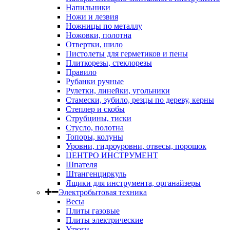
Напильники
Ножи и лезвия
Ножницы по металлу
Ножовки, полотна
Отвертки, шило
Пистолеты для герметиков и пены
Плиткорезы, стеклорезы
Правило
Рубанки ручные
Рулетки, линейки, угольники
Стамески, зубило, резцы по дереву, керны
Степлер и скобы
Струбцины, тиски
Стусло, полотна
Топоры, колуны
Уровни, гидроуровни, отвесы, порошок
ЦЕНТРО ИНСТРУМЕНТ
Шпателя
Штангенциркуль
Ящики для инструмента, органайзеры
Электробытовая техника
Весы
Плиты газовые
Плиты электрические
Утюги