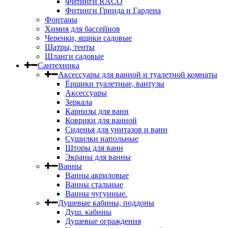
Фитинги RACO
Фитинги Гринда и Гардена
Фонтаны
Химия для бассейнов
Черенки, ящики садовые
Шатры, тенты
Шланги садовые
Сантехника
Аксессуары для ванной и туалетной комнаты
Ёршики туалетные, вантузы
Аксессуары
Зеркала
Карнизы для ванн
Коврики для ванной
Сиденья для унитазов и ванн
Сушилки напольные
Шторы для ванн
Экраны для ванны
Ванны
Ванны акриловые
Ванны стальные
Ванны чугунные.
Душевые кабины, поддоны
Душ. кабины
Душевые ограждения