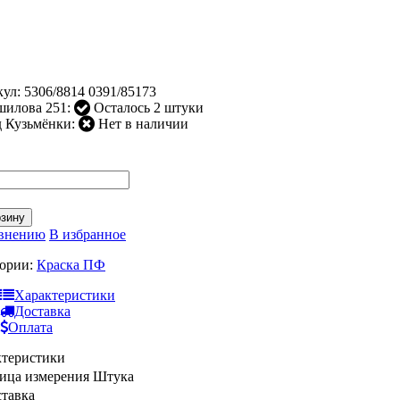
кул:
5306/8814 0391/85173
шилова 251:
Осталось 2 штуки
 Кузьмёнки:
Нет в наличии
рзину
авнению
В избранное
гории:
Краска ПФ
Характеристики
Доставка
Оплата
ктеристики
ица измерения
Штука
тавка