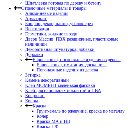
Шпатлевка готовая по дереву и бетону
Отделочные материалы и товары
Алюминевые изделия
Армстронг
Бордюр, декор, панно, уголок срез
Вентиляция
Герметики, жидкие гвозди
Двери Массив, ПВХ раздвижные, пластиковые
наличники
Декоративная штукатурка, добавки
Дорожки
Евровагонка, погонажные изделия из дерева
Евровагонка, имитация, доска пола
Погонажные изделия из дерева
Затирка
Камень декоративный
Клей МОМЕНТ маленькая фасовка
Клей для напольных покрытий и ПВА
Ковролин
Ковры
Краска
Грунт-эмаль по ржавчине, краска по металлу
Колер
Краска МА и НЦ
Краска ПФ