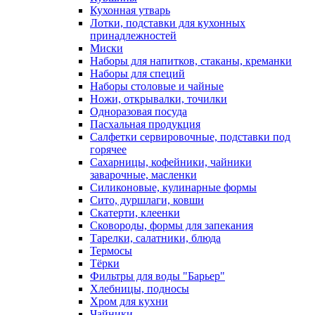
Кухонная утварь
Лотки, подставки для кухонных
принадлежностей
Миски
Наборы для напитков, стаканы, креманки
Наборы для специй
Наборы столовые и чайные
Ножи, открывалки, точилки
Одноразовая посуда
Пасхальная продукция
Салфетки сервировочные, подставки под
горячее
Сахарницы, кофейники, чайники
заварочные, масленки
Силиконовые, кулинарные формы
Сито, дуршлаги, ковши
Скатерти, клеенки
Сковороды, формы для запекания
Тарелки, салатники, блюда
Термосы
Тёрки
Фильтры для воды "Барьер"
Хлебницы, подносы
Хром для кухни
Чайники