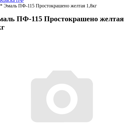
Краска ПФ
* Эмаль ПФ-115 Простокрашено желтая 1,8кг
маль ПФ-115 Простокрашено желтая
кг