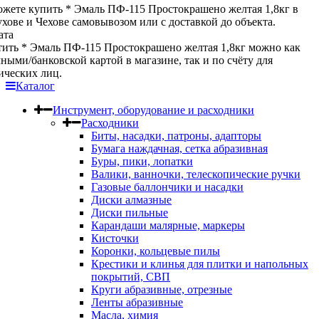
жете купить * Эмаль ПФ-115 Простокрашено желтая 1,8кг в
хове и Чехове самовывозом или с доставкой до объекта.
ата
ить * Эмаль ПФ-115 Простокрашено желтая 1,8кг можно как
ными/банковской картой в магазине, так и по счёту для
ческих лиц.
Каталог
Инструмент, оборудование и расходники
Расходники
Биты, насадки, патроны, адапторы
Бумага наждачная, сетка абразивная
Буры, пики, лопатки
Валики, ванночки, телескопические ручки
Газовые баллончики и насадки
Диски алмазные
Диски пильные
Карандаши малярные, маркеры
Кисточки
Коронки, кольцевые пилы
Крестики и клинья для плитки и напольных
покрытий, СВП
Круги абразивные, отрезные
Ленты абразивные
Масла, химия