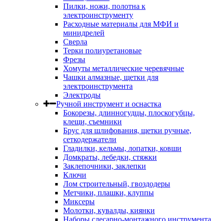
Пилки, ножи, полотна к
электроинструменту
Расходные материалы для МФИ и
минидрелей
Сверла
Терки полиуретановые
Фрезы
Хомуты металлические черевячные
Чашки алмазные, щетки для
электроинструмента
Электроды
Ручной инструмент и оснастка
Бокорезы, длинногудцы, плоскогубцы,
клещи, съемники
Брус для шлифования, щетки ручные,
сеткодержатели
Гладилки, кельмы, лопатки, ковши
Домкраты, лебедки, стяжки
Заклепочники, заклепки
Ключи
Лом строительный, гвоздодеры
Метчики, плашки, клуппы
Миксеры
Молотки, кувалды, киянки
Наборы слесарно-монтажного инструмента