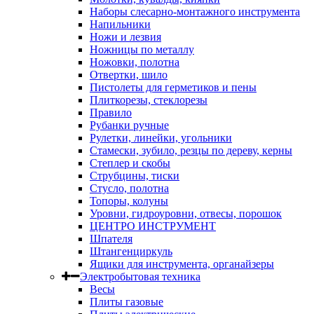
Наборы слесарно-монтажного инструмента
Напильники
Ножи и лезвия
Ножницы по металлу
Ножовки, полотна
Отвертки, шило
Пистолеты для герметиков и пены
Плиткорезы, стеклорезы
Правило
Рубанки ручные
Рулетки, линейки, угольники
Стамески, зубило, резцы по дереву, керны
Степлер и скобы
Струбцины, тиски
Стусло, полотна
Топоры, колуны
Уровни, гидроуровни, отвесы, порошок
ЦЕНТРО ИНСТРУМЕНТ
Шпателя
Штангенциркуль
Ящики для инструмента, органайзеры
Электробытовая техника
Весы
Плиты газовые