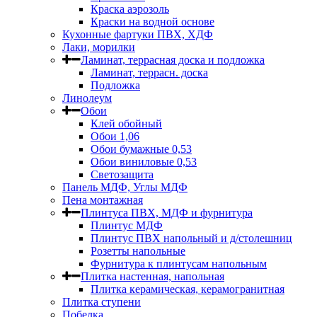
Краска аэрозоль
Краски на водной основе
Кухонные фартуки ПВХ, ХДФ
Лаки, морилки
Ламинат, террасная доска и подложка
Ламинат, террасн. доска
Подложка
Линолеум
Обои
Клей обойный
Обои 1,06
Обои бумажные 0,53
Обои виниловые 0,53
Светозащита
Панель МДФ, Углы МДФ
Пена монтажная
Плинтуса ПВХ, МДФ и фурнитура
Плинтус МДФ
Плинтус ПВХ напольный и д/столешниц
Розетты напольные
Фурнитура к плинтусам напольным
Плитка настенная, напольная
Плитка керамическая, керамогранитная
Плитка ступени
Побелка