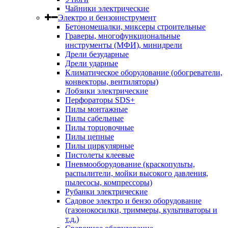
Чайники электрические
Электро и бензоинструмент
Бетономешалки, миксеры строительные
Граверы, многофункциональные
инструменты (МФИ), минидрели
Дрели безударные
Дрели ударные
Климатическое оборудование (обогреватели,
конвекторы, вентиляторы)
Лобзики электрические
Перфораторы SDS+
Пилы монтажные
Пилы сабельные
Пилы торцовочные
Пилы цепные
Пилы циркулярные
Пистолеты клеевые
Пневмооборудование (краскопульты,
распылители, мойки высокого давления,
пылесосы, компрессоры)
Рубанки электрические
Садовое электро и бензо оборудование
(газонокосилки, триммеры, культиваторы и
т.д.)