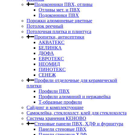
Подоконники ПВХ, отливы
Отливы мет. и ПВХ
Подоконники ПВХ
Порожки алюминевые цветные
Потолок реечный
Потолочная плитка и плинтуса
Пропитки, антисептики
АКВАТЕКС
БЕЛИНКА
ДЮФА
ЕВРОТЕКС
НЕОМИД
ПИНОТЕКС
СЕНЕЖ
Профили отделочные для керамической
плитки
Профили ПВХ
Профили алюминий и нержавейка
Т-образные профили
Сайдинг и комплектующие
Самоклейка, стеклохолст, клей для стеклохолста
Система хранения КЕНОВО
Стеновые панели ПВХ, ХДФ и фурнитура
Панели стеновые ПВХ
Панели стеновые ХДФ