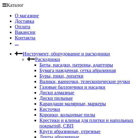
Каталог
О магазине
Доставка
Оплата
Вакансии
Контакты
...
Инструмент, оборудование и расходники
Расходники
Биты, насадки, патроны, адапторы
Бумага наждачная, сетка абразивная
Буры, пики, лопатки
Валики, ванночки, телескопические ручки
Газовые баллончики и насадки
Диски алмазные
Диски пильные
Карандаши малярные, маркеры
Кисточки
Коронки, кольцевые пилы
Крестики и клинья для плитки и напольных
покрытий, СВП
Круги абразивные, отрезные
Ленты абразивные