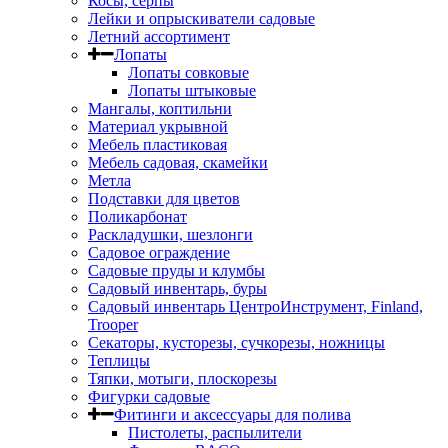
Косы, серпы
Лейки и опрыскиватели садовые
Летний ассортимент
Лопаты
Лопаты совковые
Лопаты штыковые
Мангалы, коптильни
Материал укрывной
Мебель пластиковая
Мебель садовая, скамейки
Метла
Подставки для цветов
Поликарбонат
Раскладушки, шезлонги
Садовое ограждение
Садовые пруды и клумбы
Садовый инвентарь, буры
Садовый инвентарь ЦентроИнструмент, Finland,
Trooper
Секаторы, кусторезы, сучкорезы, ножницы
Теплицы
Тяпки, мотыги, плоскорезы
Фигурки садовые
Фитинги и аксессуары для полива
Пистолеты, распылители