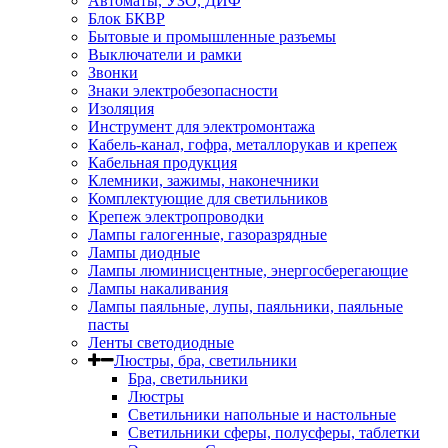
Автоматы, УЗО, ДИФ
Блок БКВР
Бытовые и промышленные разъемы
Выключатели и рамки
Звонки
Знаки электробезопасности
Изоляция
Инструмент для электромонтажа
Кабель-канал, гофра, металлорукав и крепеж
Кабельная продукция
Клемники, зажимы, наконечники
Комплектующие для светильников
Крепеж электропроводки
Лампы галогенные, газоразрядные
Лампы диодные
Лампы люминисцентные, энергосберегающие
Лампы накаливания
Лампы паяльные, лупы, паяльники, паяльные
пасты
Ленты светодиодные
Люстры, бра, светильники
Бра, светильники
Люстры
Светильники напольные и настольные
Светильники сферы, полусферы, таблетки