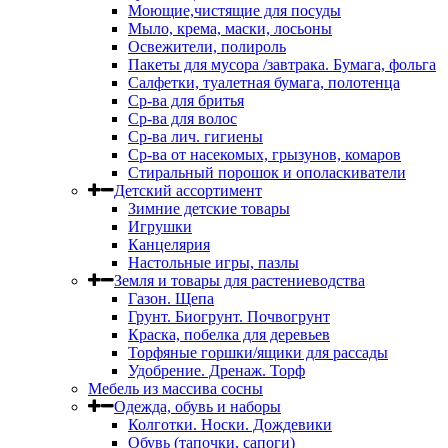
Моющие,чистящие для посуды
Мыло, крема, маски, лосьоны
Освежители, полироль
Пакеты для мусора /завтрака. Бумага, фольга
Салфетки, туалетная бумага, полотенца
Ср-ва для бритья
Ср-ва для волос
Ср-ва лич. гигиены
Ср-ва от насекомых, грызунов, комаров
Стиральный порошок и ополаскиватели
Детский ассортимент
Зимние детские товары
Игрушки
Канцелярия
Настольные игры, пазлы
Земля и товары для растениеводства
Газон. Щепа
Грунт. Биогрунт. Почвогрунт
Краска, побелка для деревьев
Торфяные горшки/ящики для рассады
Удобрение. Дренаж. Торф
Мебель из массива сосны
Одежда, обувь и наборы
Колготки. Носки. Дождевики
Обувь (тапочки, сапоги)