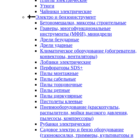
Плиты электрические
Утюги
Чайники электрические
Электро и бензоинструмент
Бетономешалки, миксеры строительные
Граверы, многофункциональные
инструменты (МФИ), минидрели
Дрели безударные
Дрели ударные
Климатическое оборудование (обогреватели,
конвекторы, вентиляторы)
Лобзики электрические
Перфораторы SDS+
Пилы монтажные
Пилы сабельные
Пилы торцовочные
Пилы цепные
Пилы циркулярные
Пистолеты клеевые
Пневмооборудование (краскопульты,
распылители, мойки высокого давления,
пылесосы, компрессоры)
Рубанки электрические
Садовое электро и бензо оборудование
(газонокосилки, триммеры, культиваторы и