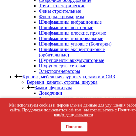
Сварочное оборудование
Точила электрические
Фены строительные
Фрезеры, кромкорезы
Шлифмашины вибрационные
Шлифмашины ленточные
Шлифмашины плоские, прямые
Шлифмашины полировальные
Шлифмашины угловые (Болгарки)
Шлифмашины эксцентриковые
(орбитальные)
Шуруповерты аккумуляторные
Шуруповерты сетевые
Электрогенераторы
Крепеж, мебельная фурнитура, замки и СИЗ
Веревки, канаты, стропы, шнурка
Замки, фурнитура
Доводчики
Завертки, задвижки, засовы, шпингалеты
Замки
Мы используем cookies и персональные данные для улучшения рабо
Петли дверные, гаражные, петли-стрелы,
сайта. Продолжая пользоваться сайтом, вы соглашаетесь с
Политико
пружины дверные
конфиденциальности
.
Фурнитура дверная
Фурнитура мебельная
Понятно
Фурнитура оконная