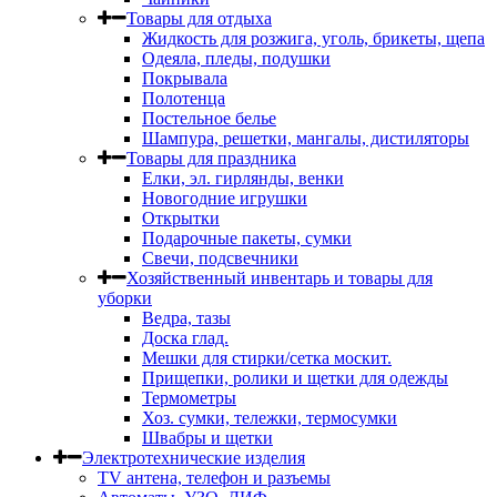
Товары для отдыха
Жидкость для розжига, уголь, брикеты, щепа
Одеяла, пледы, подушки
Покрывала
Полотенца
Постельное белье
Шампура, решетки, мангалы, дистиляторы
Товары для праздника
Елки, эл. гирлянды, венки
Новогодние игрушки
Открытки
Подарочные пакеты, сумки
Свечи, подсвечники
Хозяйственный инвентарь и товары для
уборки
Ведра, тазы
Доска глад.
Мешки для стирки/сетка москит.
Прищепки, ролики и щетки для одежды
Термометры
Хоз. сумки, тележки, термосумки
Швабры и щетки
Электротехнические изделия
TV aнтена, телефон и разъемы