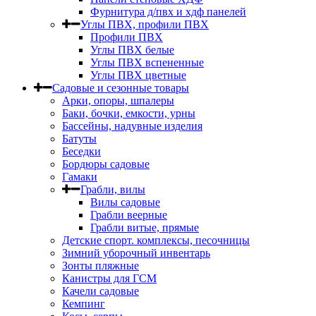
Фурнитура д/пвх и хдф панелей
Углы ПВХ, профили ПВХ
Профили ПВХ
Углы ПВХ белые
Углы ПВХ вспененные
Углы ПВХ цветные
Садовые и сезонные товары
Арки, опоры, шпалеры
Баки, бочки, емкости, урны
Бассейны, надувные изделия
Батуты
Беседки
Бордюры садовые
Гамаки
Грабли, вилы
Вилы садовые
Грабли веерные
Грабли витые, прямые
Детские спорт. комплексы, песочницы
Зимний уборочный инвентарь
Зонты пляжные
Канистры для ГСМ
Качели садовые
Кемпинг