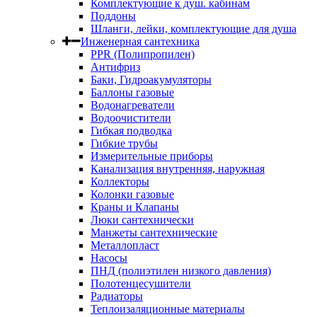
Комплектующие к душ. кабинам
Поддоны
Шланги, лейки, комплектующие для душа
Инженерная сантехника
PPR (Полипропилен)
Антифриз
Баки, Гидроакумуляторы
Баллоны газовые
Водонагреватели
Водоочистители
Гибкая подводка
Гибкие трубы
Измерительные приборы
Канализация внутренняя, наружная
Коллекторы
Колонки газовые
Краны и Клапаны
Люки сантехнически
Манжеты сантехнические
Металлопласт
Насосы
ПНД (полиэтилен низкого давления)
Полотенцесушители
Радиаторы
Теплоизаляционные материалы