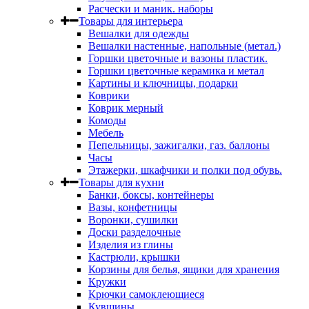
Расчески и маник. наборы
Товары для интерьера
Вешалки для одежды
Вешалки настенные, напольные (метал.)
Горшки цветочные и вазоны пластик.
Горшки цветочные керамика и метал
Картины и ключницы, подарки
Коврики
Коврик мерный
Комоды
Мебель
Пепельницы, зажигалки, газ. баллоны
Часы
Этажерки, шкафчики и полки под обувь.
Товары для кухни
Банки, боксы, контейнеры
Вазы, конфетницы
Воронки, сушилки
Доски разделочные
Изделия из глины
Кастрюли, крышки
Корзины для белья, ящики для хранения
Кружки
Крючки самоклеющиеся
Кувшины