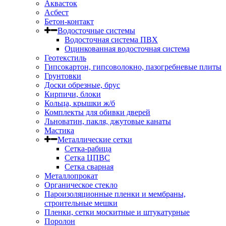
Аквасток
Асбест
Бетон-контакт
Водосточные системы
Водосточная система ПВХ
Оцинкованная водосточная система
Геотекстиль
Гипсокартон, гипсоволокно, пазогребневые плиты
Грунтовки
Доски обрезные, брус
Кирпичи, блоки
Кольца, крышки ж/б
Комплекты для обивки дверей
Льноватин, пакля, джутовые канаты
Мастика
Металлические сетки
Сетка-рабица
Сетка ЦПВС
Сетка сварная
Металлопрокат
Органическое стекло
Пароизоляционные пленки и мембраны,
строительные мешки
Пленки, сетки москитные и штукатурные
Поролон