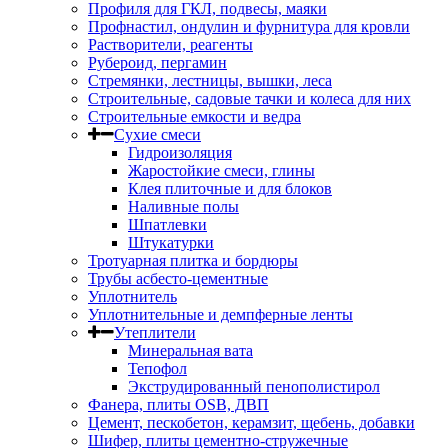
Профиля для ГКЛ, подвесы, маяки
Профнастил, ондулин и фурнитура для кровли
Растворители, реагенты
Рубероид, пергамин
Стремянки, лестницы, вышки, леса
Строительные, садовые тачки и колеса для них
Строительные емкости и ведра
Сухие смеси
Гидроизоляция
Жаростойкие смеси, глины
Клея плиточные и для блоков
Наливные полы
Шпатлевки
Штукатурки
Тротуарная плитка и бордюры
Трубы асбесто-цементные
Уплотнитель
Уплотнительные и демпферные ленты
Утеплители
Минеральная вата
Тепофол
Экструдированный пенополистирол
Фанера, плиты OSB, ДВП
Цемент, пескобетон, керамзит, щебень, добавки
Шифер, плиты цементно-стружечные