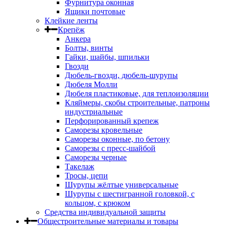
Фурнитура оконная
Ящики почтовые
Клейкие ленты
Крепёж
Анкера
Болты, винты
Гайки, шайбы, шпильки
Гвозди
Дюбель-гвозди, дюбель-шурупы
Дюбеля Молли
Дюбеля пластиковые, для теплоизоляции
Кляймеры, скобы строительные, патроны
индустриальные
Перфорированный крепеж
Саморезы кровельные
Саморезы оконные, по бетону
Саморезы с пресс-шайбой
Саморезы черные
Такелаж
Тросы, цепи
Шурупы жёлтые универсальные
Шурупы с шестигранной головкой, с
кольцом, с крюком
Средства индивидуальной защиты
Общестроительные материалы и товары