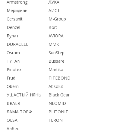
Armstrong
ЛУКА
Меридиан
АИСТ
Cersanit
M-Group
Denzel
Bort
Булат
AVIORA
DURACELL
ММК
Osram
SunStep
TYTAN
Bussare
Pinotex
Martika
Frud
TITEBOND
Obern
Absolut
УШАСТЫЙ НЯНЬ
Black Gear
BRAER
NEOMID
ЛАМА ТОРФ
PLITONIT
OLSA
FERON
Албес