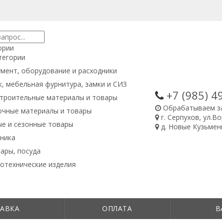
ории
тегории
мент, оборудование и расходники
, мебельная фурнитура, замки и СИЗ
+7 (985)
4
троительные материалы и товары
Обрабатываем з
очные материалы и товары
г. Серпухов, ул.В
е и сезонные товары
д. Новые Кузьменк
ника
ары, посуда
отехнические изделия
АВКА
ОПЛАТА
В