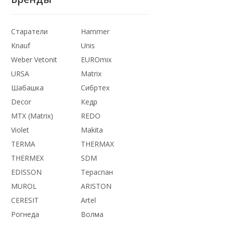
Старатели
Hammer
Knauf
Unis
Weber Vetonit
EUROmix
URSA
Matrix
Шабашка
Сибртех
Decor
Кедр
MTX (Matrix)
REDO
Violet
Makita
TERMA
THERMАX
THERMEX
SDM
EDISSON
Тераспан
MUROL
ARISTON
CERESIT
Artel
Рогнеда
Волма