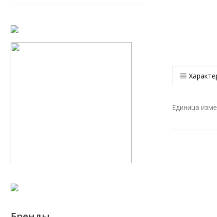
Характе
Единица изм
Бренды