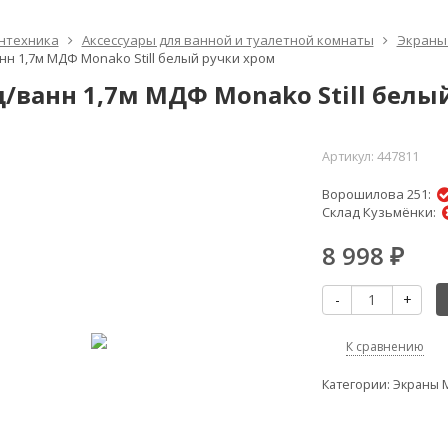
нтехника
Аксессуары для ванной и туалетной комнаты
Экраны
нн 1,7м МДФ Monako Still белый ручки хром
д/ванн 1,7м МДФ Monako Still белы
Артикул:
447811
Ворошилова 251:
Склад Кузьмёнки:
8 998
₽
-
+
К сравнению
Категории:
Экраны