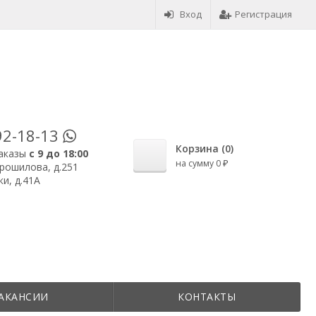
Вход
Регистрация
92-18-13
Корзина (
0
)
аказы
с 9 до 18:00
на сумму
0
₽
орошилова, д.251
и, д.41А
АКАНСИИ
КОНТАКТЫ