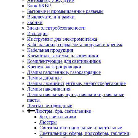
Автоматы, УЗО, ДИФ
Блок БКВР
Бытовые и промышленные разъемы
Выключатели и рамки
Звонки
Знаки электробезопасности
Изоляция
Инструмент для электромонтажа
Кабель-канал, гофра, металлорукав и крепеж
Кабельная продукция
Клемники, зажимы, наконечники
Комплектующие для светильников
Крепеж электропроводки
Лампы галогенные, газоразрядные
Лампы диодные
Лампы люминисцентные, энергосберегающие
Лампы накаливания
Лампы паяльные, лупы, паяльники, паяльные
пасты
Ленты светодиодные
Люстры, бра, светильники
Бра, светильники
Люстры
Светильники напольные и настольные
Светильники сферы, полусферы, таблетки