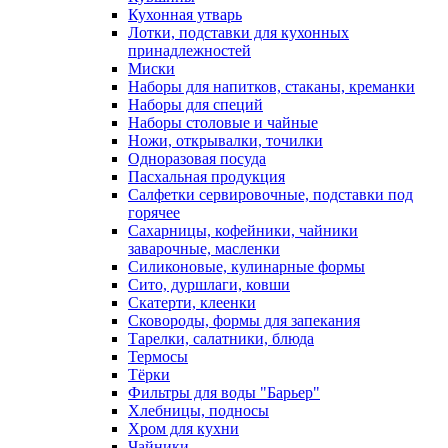
Кухонная утварь
Лотки, подставки для кухонных
принадлежностей
Миски
Наборы для напитков, стаканы, креманки
Наборы для специй
Наборы столовые и чайные
Ножи, открывалки, точилки
Одноразовая посуда
Пасхальная продукция
Салфетки сервировочные, подставки под
горячее
Сахарницы, кофейники, чайники
заварочные, масленки
Силиконовые, кулинарные формы
Сито, дуршлаги, ковши
Скатерти, клеенки
Сковороды, формы для запекания
Тарелки, салатники, блюда
Термосы
Тёрки
Фильтры для воды "Барьер"
Хлебницы, подносы
Хром для кухни
Чайники