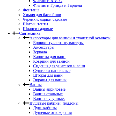
Фитинги RACO
Фитинги Гринда и Гардена
Фонтаны
Химия для бассейнов
Черенки, ящики садовые
Шатры, тенты
Шланги садовые
Сантехника
Аксессуары для ванной и туалетной комнаты
Ёршики туалетные, вантузы
Аксессуары
Зеркала
Карнизы для ванн
Коврики для ванной
Сиденья для унитазов и ванн
Сушилки напольные
Шторы для ванн
Экраны для ванны
Ванны
Ванны акриловые
Ванны стальные
Ванны чугунные.
Душевые кабины, поддоны
Душ. кабины
Душевые ограждения