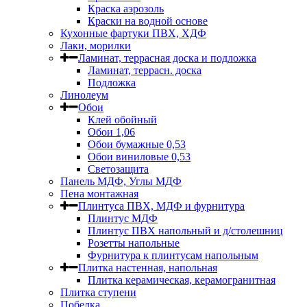
Краска аэрозоль
Краски на водной основе
Кухонные фартуки ПВХ, ХДФ
Лаки, морилки
Ламинат, террасная доска и подложка
Ламинат, террасн. доска
Подложка
Линолеум
Обои
Клей обойный
Обои 1,06
Обои бумажные 0,53
Обои виниловые 0,53
Светозащита
Панель МДФ, Углы МДФ
Пена монтажная
Плинтуса ПВХ, МДФ и фурнитура
Плинтус МДФ
Плинтус ПВХ напольный и д/столешниц
Розетты напольные
Фурнитура к плинтусам напольным
Плитка настенная, напольная
Плитка керамическая, керамогранитная
Плитка ступени
Побелка