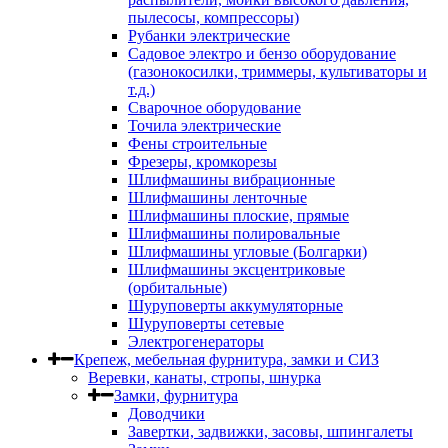
пылесосы, компрессоры)
Рубанки электрические
Садовое электро и бензо оборудование
(газонокосилки, триммеры, культиваторы и
т.д.)
Сварочное оборудование
Точила электрические
Фены строительные
Фрезеры, кромкорезы
Шлифмашины вибрационные
Шлифмашины ленточные
Шлифмашины плоские, прямые
Шлифмашины полировальные
Шлифмашины угловые (Болгарки)
Шлифмашины эксцентриковые
(орбитальные)
Шуруповерты аккумуляторные
Шуруповерты сетевые
Электрогенераторы
Крепеж, мебельная фурнитура, замки и СИЗ
Веревки, канаты, стропы, шнурка
Замки, фурнитура
Доводчики
Завертки, задвижки, засовы, шпингалеты