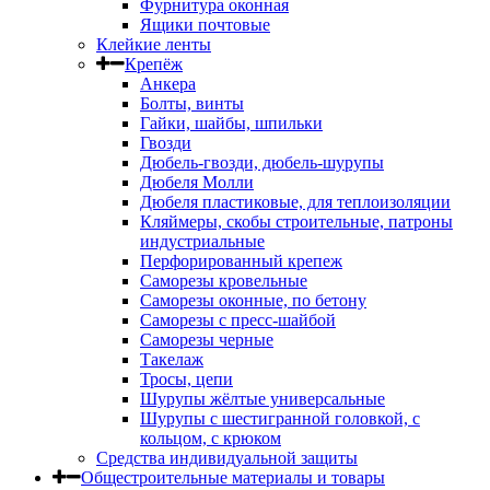
Фурнитура оконная
Ящики почтовые
Клейкие ленты
Крепёж
Анкера
Болты, винты
Гайки, шайбы, шпильки
Гвозди
Дюбель-гвозди, дюбель-шурупы
Дюбеля Молли
Дюбеля пластиковые, для теплоизоляции
Кляймеры, скобы строительные, патроны
индустриальные
Перфорированный крепеж
Саморезы кровельные
Саморезы оконные, по бетону
Саморезы с пресс-шайбой
Саморезы черные
Такелаж
Тросы, цепи
Шурупы жёлтые универсальные
Шурупы с шестигранной головкой, с
кольцом, с крюком
Средства индивидуальной защиты
Общестроительные материалы и товары