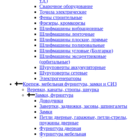
т.д.)
Сварочное оборудование
Точила электрические
Фены строительные
Фрезеры, кромкорезы
Шлифмашины вибрационные
Шлифмашины ленточные
Шлифмашины плоские, прямые
Шлифмашины полировальные
Шлифмашины угловые (Болгарки)
Шлифмашины эксцентриковые
(орбитальные)
Шуруповерты аккумуляторные
Шуруповерты сетевые
Электрогенераторы
Крепеж, мебельная фурнитура, замки и СИЗ
Веревки, канаты, стропы, шнурка
Замки, фурнитура
Доводчики
Завертки, задвижки, засовы, шпингалеты
Замки
Петли дверные, гаражные, петли-стрелы,
пружины дверные
Фурнитура дверная
Фурнитура мебельная