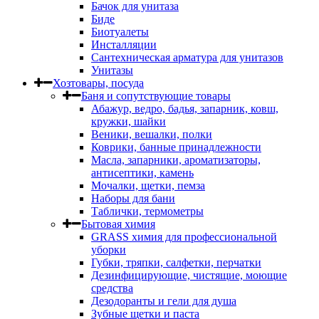
Бачок для унитаза
Биде
Биотуалеты
Инсталляции
Сантехническая арматура для унитазов
Унитазы
Хозтовары, посуда
Баня и сопутствующие товары
Абажур, ведро, бадья, запарник, ковш,
кружки, шайки
Веники, вешалки, полки
Коврики, банные принадлежности
Масла, запарники, ароматизаторы,
антисептики, камень
Мочалки, щетки, пемза
Наборы для бани
Таблички, термометры
Бытовая химия
GRASS химия для профессиональной
уборки
Губки, тряпки, салфетки, перчатки
Дезинфицирующие, чистящие, моющие
средства
Дезодоранты и гели для душа
Зубные щетки и паста