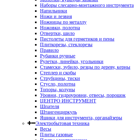
Наборы слесарно-монтажного инструмента
Напильники
Ножи и лезвия
Ножницы по металлу
Ножовки, полотна
Отвертки, шило
Пистолеты для герметиков и пены
Плиткорезы, стеклорезы
Правило
Рубанки ручные
Рулетки, линейки, угольники
Стамески, зубило, резцы по дереву, керны
Степлер и скобы
Струбцины, тиски
Стусло, полотна
Топоры, колуны
Уровни, гидроуровни, отвесы, порошок
ЦЕНТРО ИНСТРУМЕНТ
Шпателя
Штангенциркуль
Ящики для инструмента, органайзеры
Электробытовая техника
Весы
Плиты газовые