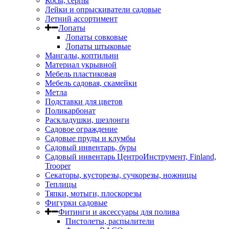
Косы, серпы
Лейки и опрыскиватели садовые
Летний ассортимент
Лопаты
Лопаты совковые
Лопаты штыковые
Мангалы, коптильни
Материал укрывной
Мебель пластиковая
Мебель садовая, скамейки
Метла
Подставки для цветов
Поликарбонат
Раскладушки, шезлонги
Садовое ограждение
Садовые пруды и клумбы
Садовый инвентарь, буры
Садовый инвентарь ЦентроИнструмент, Finland,
Trooper
Секаторы, кусторезы, сучкорезы, ножницы
Теплицы
Тяпки, мотыги, плоскорезы
Фигурки садовые
Фитинги и аксессуары для полива
Пистолеты, распылители