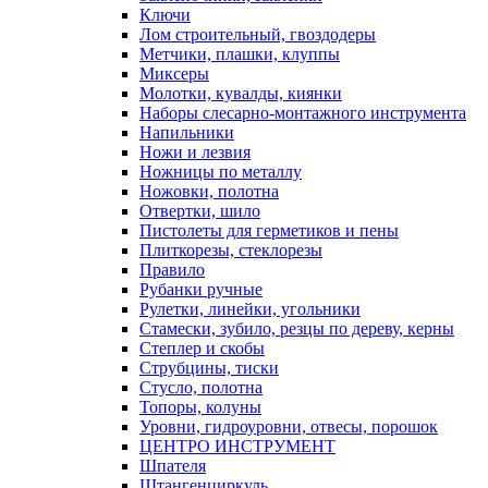
Ключи
Лом строительный, гвоздодеры
Метчики, плашки, клуппы
Миксеры
Молотки, кувалды, киянки
Наборы слесарно-монтажного инструмента
Напильники
Ножи и лезвия
Ножницы по металлу
Ножовки, полотна
Отвертки, шило
Пистолеты для герметиков и пены
Плиткорезы, стеклорезы
Правило
Рубанки ручные
Рулетки, линейки, угольники
Стамески, зубило, резцы по дереву, керны
Степлер и скобы
Струбцины, тиски
Стусло, полотна
Топоры, колуны
Уровни, гидроуровни, отвесы, порошок
ЦЕНТРО ИНСТРУМЕНТ
Шпателя
Штангенциркуль