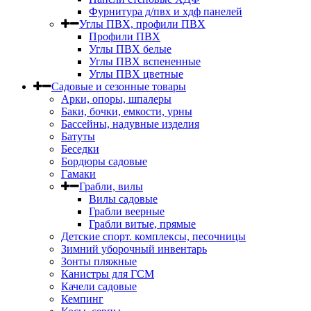
Фурнитура д/пвх и хдф панелей
Углы ПВХ, профили ПВХ
Профили ПВХ
Углы ПВХ белые
Углы ПВХ вспененные
Углы ПВХ цветные
Садовые и сезонные товары
Арки, опоры, шпалеры
Баки, бочки, емкости, урны
Бассейны, надувные изделия
Батуты
Беседки
Бордюры садовые
Гамаки
Грабли, вилы
Вилы садовые
Грабли веерные
Грабли витые, прямые
Детские спорт. комплексы, песочницы
Зимний уборочный инвентарь
Зонты пляжные
Канистры для ГСМ
Качели садовые
Кемпинг