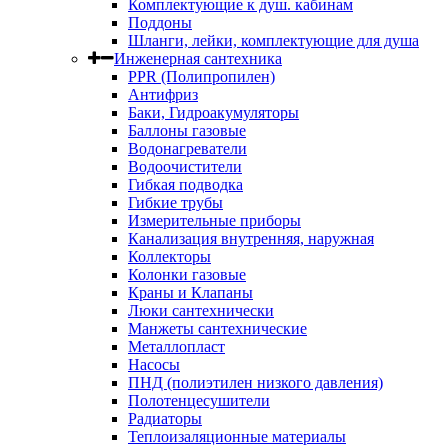
Комплектующие к душ. кабинам
Поддоны
Шланги, лейки, комплектующие для душа
Инженерная сантехника
PPR (Полипропилен)
Антифриз
Баки, Гидроакумуляторы
Баллоны газовые
Водонагреватели
Водоочистители
Гибкая подводка
Гибкие трубы
Измерительные приборы
Канализация внутренняя, наружная
Коллекторы
Колонки газовые
Краны и Клапаны
Люки сантехнически
Манжеты сантехнические
Металлопласт
Насосы
ПНД (полиэтилен низкого давления)
Полотенцесушители
Радиаторы
Теплоизаляционные материалы