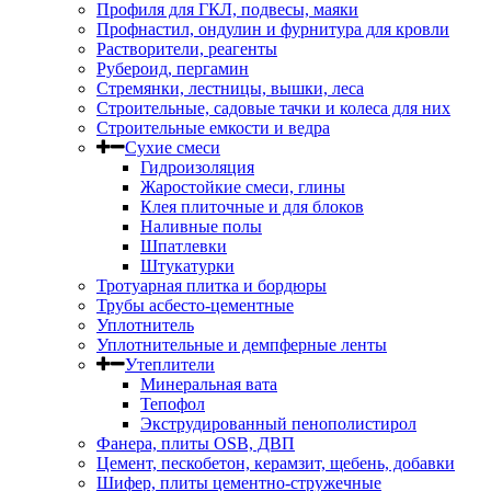
Профиля для ГКЛ, подвесы, маяки
Профнастил, ондулин и фурнитура для кровли
Растворители, реагенты
Рубероид, пергамин
Стремянки, лестницы, вышки, леса
Строительные, садовые тачки и колеса для них
Строительные емкости и ведра
Сухие смеси
Гидроизоляция
Жаростойкие смеси, глины
Клея плиточные и для блоков
Наливные полы
Шпатлевки
Штукатурки
Тротуарная плитка и бордюры
Трубы асбесто-цементные
Уплотнитель
Уплотнительные и демпферные ленты
Утеплители
Минеральная вата
Тепофол
Экструдированный пенополистирол
Фанера, плиты OSB, ДВП
Цемент, пескобетон, керамзит, щебень, добавки
Шифер, плиты цементно-стружечные