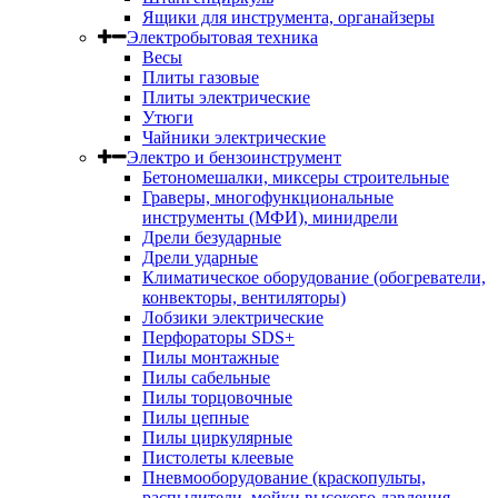
Ящики для инструмента, органайзеры
Электробытовая техника
Весы
Плиты газовые
Плиты электрические
Утюги
Чайники электрические
Электро и бензоинструмент
Бетономешалки, миксеры строительные
Граверы, многофункциональные
инструменты (МФИ), минидрели
Дрели безударные
Дрели ударные
Климатическое оборудование (обогреватели,
конвекторы, вентиляторы)
Лобзики электрические
Перфораторы SDS+
Пилы монтажные
Пилы сабельные
Пилы торцовочные
Пилы цепные
Пилы циркулярные
Пистолеты клеевые
Пневмооборудование (краскопульты,
распылители, мойки высокого давления,