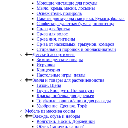
Моющие,чистящие для посуды
Мыло, крема, маски, лосьоны
Освежители, полироль
Пакеты для мусора /завтрака. Бумага, фольга
Салфетки, туалетная бумага, полотенца
Ср-ва для бритья
Ср-ва для волос
Ср-ва лич. гигиены
Ср-ва от насекомых, грызунов, комаров
Стиральный порошок и ополаскиватели
Детский ассортимент
Зимние детские товары
Игрушки
Канцелярия
Настольные игры, пазлы
Земля и товары для растениеводства
Газон. Щепа
Грунт. Биогрунт. Почвогрунт
Краска, побелка для деревьев
Торфяные горшки/ящики для рассады
Удобрение. Дренаж. Торф
Мебель из массива сосны
Одежда, обувь и наборы
Колготки. Носки. Дождевики
Обувь (тапочки, сапоги)