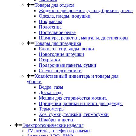
Товары для отдыха
Жидкость для розжига, уголь, брикеты, щепа
Одеяла, пледы, подушки
Покрывала
Полотенца
Постельное белье
Шампура, решетки, мангалы, дистиляторы
Товары для праздника
Елки, эл. гирлянды, венки
Новогодние игрушки
Открытки
Подарочные пакеты, сумки
Свечи, подсвечники
Хозяйственный инвентарь и товары для
уборки
Ведра, тазы
Доска глад.
Мешки для стирки/сетка москит.
Прищепки, ролики и щетки для одежды
Термометры
Хоз. сумки, тележки, термосумки
Швабры и щетки
Электротехнические изделия
TV aнтена, телефон и разъемы