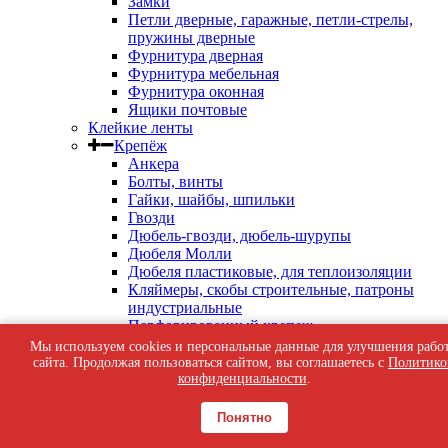
Замки
Петли дверные, гаражные, петли-стрелы,
пружины дверные
Фурнитура дверная
Фурнитура мебельная
Фурнитура оконная
Ящики почтовые
Клейкие ленты
Крепёж
Анкера
Болты, винты
Гайки, шайбы, шпильки
Гвозди
Дюбель-гвозди, дюбель-шурупы
Дюбеля Молли
Дюбеля пластиковые, для теплоизоляции
Кляймеры, скобы строительные, патроны
индустриальные
Перфорированный крепеж
Саморезы кровельные
Мы используем cookies и персональные данные для улучшения рабо
Саморезы оконные, по бетону
сайта. Продолжая пользоваться сайтом, вы соглашаетесь с
Политико
Саморезы с пресс-шайбой
конфиденциальности
.
Саморезы черные
Такелаж
Понятно
Тросы, цепи