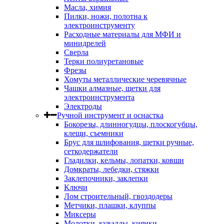
Масла, химия
Пилки, ножи, полотна к
электроинструменту
Расходные материалы для МФИ и
минидрелей
Сверла
Терки полиуретановые
Фрезы
Хомуты металлические черевячные
Чашки алмазные, щетки для
электроинструмента
Электроды
Ручной инструмент и оснастка
Бокорезы, длинногудцы, плоскогубцы,
клещи, съемники
Брус для шлифования, щетки ручные,
сеткодержатели
Гладилки, кельмы, лопатки, ковши
Домкраты, лебедки, стяжки
Заклепочники, заклепки
Ключи
Лом строительный, гвоздодеры
Метчики, плашки, клуппы
Миксеры
Молотки, кувалды, киянки