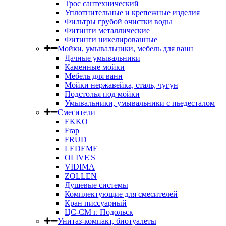
Трос сантехнический
Уплотнительные и крепежные изделия
Фильтры грубой очистки воды
Фитинги металлические
Фитинги никелированные
Мойки, умывальники, мебель для ванн
Дачные умывальники
Каменные мойки
Мебель для ванн
Мойки нержавейка, сталь, чугун
Подстолья под мойки
Умывальники, умывальники с пьедесталом
Смесители
EKKO
Frap
FRUD
LEDEME
OLIVE'S
VIDIMA
ZOLLEN
Душевые системы
Комплектующие для смесителей
Кран писсуарный
ЦС-СМ г. Подольск
Унитаз-компакт, биотуалеты