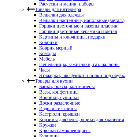
Расчески и маник. наборы
Товары для интерьера
Вешалки для одежды
Вешалки настенные, напольные (метал.)
Горшки цветочные и вазоны пластик.
Горшки цветочные керамика и метал
Картины и ключницы, подарки
Коврики
Коврик мерный
Комоды
Мебель
Пепельницы, зажигалки, газ. баллоны
Часы
Этажерки, шкафчики и полки под обувь.
Товары для кухни
Банки, боксы, контейнеры
Вазы, конфетницы
Воронки, сушилки
Доски разделочные
Изделия из глины
Кастрюли, крышки
Корзины для белья, ящики для хранения
Кружки
Крючки самоклеющиеся
Кувшины