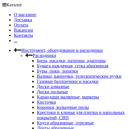
Каталог
О магазине
Доставка
Оплата
Вакансии
Контакты
...
Инструмент, оборудование и расходники
Расходники
Биты, насадки, патроны, адапторы
Бумага наждачная, сетка абразивная
Буры, пики, лопатки
Валики, ванночки, телескопические ручки
Газовые баллончики и насадки
Диски алмазные
Диски пильные
Карандаши малярные, маркеры
Кисточки
Коронки, кольцевые пилы
Крестики и клинья для плитки и напольных
покрытий, СВП
Круги абразивные, отрезные
Ленты абразивные