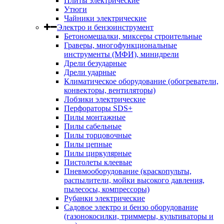
Плиты электрические
Утюги
Чайники электрические
Электро и бензоинструмент
Бетономешалки, миксеры строительные
Граверы, многофункциональные
инструменты (МФИ), минидрели
Дрели безударные
Дрели ударные
Климатическое оборудование (обогреватели,
конвекторы, вентиляторы)
Лобзики электрические
Перфораторы SDS+
Пилы монтажные
Пилы сабельные
Пилы торцовочные
Пилы цепные
Пилы циркулярные
Пистолеты клеевые
Пневмооборудование (краскопульты,
распылители, мойки высокого давления,
пылесосы, компрессоры)
Рубанки электрические
Садовое электро и бензо оборудование
(газонокосилки, триммеры, культиваторы и