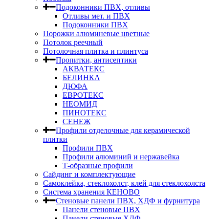
Подоконники ПВХ, отливы
Отливы мет. и ПВХ
Подоконники ПВХ
Порожки алюминевые цветные
Потолок реечный
Потолочная плитка и плинтуса
Пропитки, антисептики
АКВАТЕКС
БЕЛИНКА
ДЮФА
ЕВРОТЕКС
НЕОМИД
ПИНОТЕКС
СЕНЕЖ
Профили отделочные для керамической
плитки
Профили ПВХ
Профили алюминий и нержавейка
Т-образные профили
Сайдинг и комплектующие
Самоклейка, стеклохолст, клей для стеклохолста
Система хранения КЕНОВО
Стеновые панели ПВХ, ХДФ и фурнитура
Панели стеновые ПВХ
Панели стеновые ХДФ