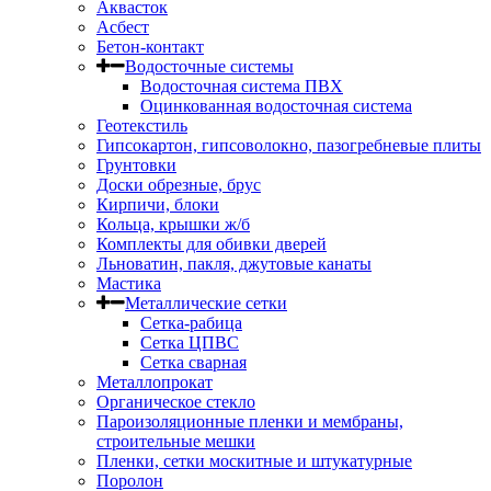
Аквасток
Асбест
Бетон-контакт
Водосточные системы
Водосточная система ПВХ
Оцинкованная водосточная система
Геотекстиль
Гипсокартон, гипсоволокно, пазогребневые плиты
Грунтовки
Доски обрезные, брус
Кирпичи, блоки
Кольца, крышки ж/б
Комплекты для обивки дверей
Льноватин, пакля, джутовые канаты
Мастика
Металлические сетки
Сетка-рабица
Сетка ЦПВС
Сетка сварная
Металлопрокат
Органическое стекло
Пароизоляционные пленки и мембраны,
строительные мешки
Пленки, сетки москитные и штукатурные
Поролон