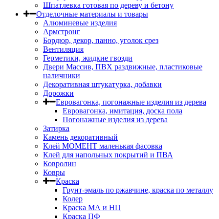
Шпатлевка готовая по дереву и бетону
Отделочные материалы и товары
Алюминевые изделия
Армстронг
Бордюр, декор, панно, уголок срез
Вентиляция
Герметики, жидкие гвозди
Двери Массив, ПВХ раздвижные, пластиковые
наличники
Декоративная штукатурка, добавки
Дорожки
Евровагонка, погонажные изделия из дерева
Евровагонка, имитация, доска пола
Погонажные изделия из дерева
Затирка
Камень декоративный
Клей МОМЕНТ маленькая фасовка
Клей для напольных покрытий и ПВА
Ковролин
Ковры
Краска
Грунт-эмаль по ржавчине, краска по металлу
Колер
Краска МА и НЦ
Краска ПФ