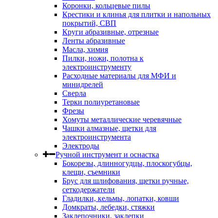
Коронки, кольцевые пилы
Крестики и клинья для плитки и напольных
покрытий, СВП
Круги абразивные, отрезные
Ленты абразивные
Масла, химия
Пилки, ножи, полотна к
электроинструменту
Расходные материалы для МФИ и
минидрелей
Сверла
Терки полиуретановые
Фрезы
Хомуты металлические черевячные
Чашки алмазные, щетки для
электроинструмента
Электроды
Ручной инструмент и оснастка
Бокорезы, длинногудцы, плоскогубцы,
клещи, съемники
Брус для шлифования, щетки ручные,
сеткодержатели
Гладилки, кельмы, лопатки, ковши
Домкраты, лебедки, стяжки
Заклепочники, заклепки