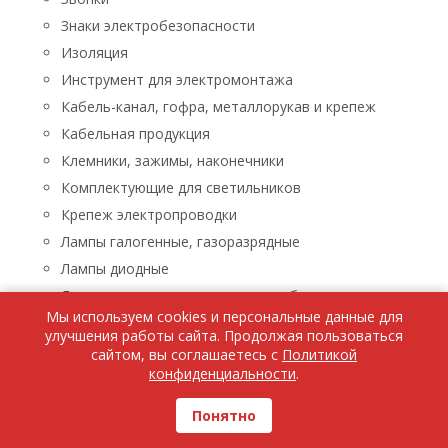
Знаки электробезопасности
Изоляция
Инструмент для электромонтажа
Кабель-канал, гофра, металлорукав и крепеж
Кабельная продукция
Клемники, зажимы, наконечники
Комплектующие для светильников
Крепеж электропроводки
Лампы галогенные, газоразрядные
Лампы диодные
Лампы люминисцентные, энергосберегающие
Мы используем cookies и персональные данные для
Лампы накаливания
улучшения работы сайта. Продолжая пользоваться
Лампы паяльные, лупы, паяльники, паяльные пасты
сайтом, вы соглашаетесь с
Политикой
конфиденциальности
.
Ленты светодиодные
Люстры, бра, светильники
Понятно
Бра, светильники