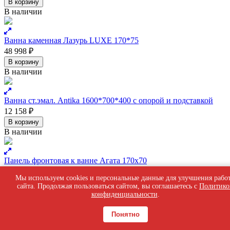
В корзину
В наличии
Ванна каменная Лазурь LUXE 170*75
48 998
₽
В корзину
В наличии
Ванна ст.эмал. Antika 1600*700*400 с опорой и подставкой
12 158
₽
В корзину
В наличии
Панель фронтовая к ванне Агата 170х70
5 167
₽
Мы используем cookies и персональные данные для улучшения рабо
В корзину
сайта. Продолжая пользоваться сайтом, вы соглашаетесь с
Политико
В наличии
конфиденциальности
.
Понятно
Ванна чугун. 150х70 ОПТИМА+ ножки