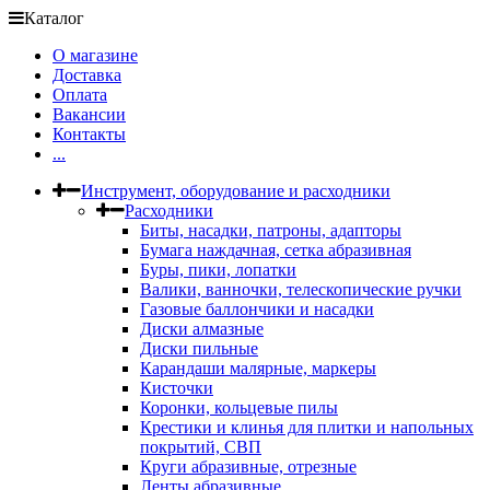
Каталог
О магазине
Доставка
Оплата
Вакансии
Контакты
...
Инструмент, оборудование и расходники
Расходники
Биты, насадки, патроны, адапторы
Бумага наждачная, сетка абразивная
Буры, пики, лопатки
Валики, ванночки, телескопические ручки
Газовые баллончики и насадки
Диски алмазные
Диски пильные
Карандаши малярные, маркеры
Кисточки
Коронки, кольцевые пилы
Крестики и клинья для плитки и напольных
покрытий, СВП
Круги абразивные, отрезные
Ленты абразивные