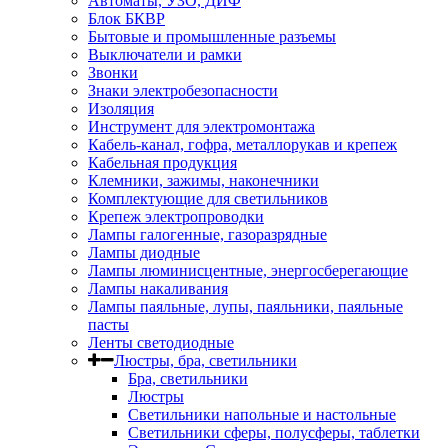
Автоматы, УЗО, ДИФ
Блок БКВР
Бытовые и промышленные разъемы
Выключатели и рамки
Звонки
Знаки электробезопасности
Изоляция
Инструмент для электромонтажа
Кабель-канал, гофра, металлорукав и крепеж
Кабельная продукция
Клемники, зажимы, наконечники
Комплектующие для светильников
Крепеж электропроводки
Лампы галогенные, газоразрядные
Лампы диодные
Лампы люминисцентные, энергосберегающие
Лампы накаливания
Лампы паяльные, лупы, паяльники, паяльные
пасты
Ленты светодиодные
Люстры, бра, светильники
Бра, светильники
Люстры
Светильники напольные и настольные
Светильники сферы, полусферы, таблетки