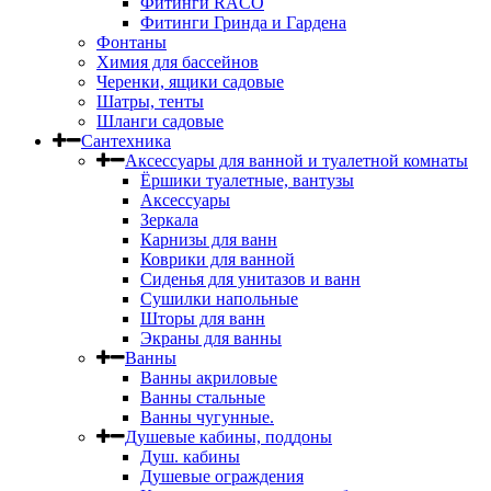
Фитинги RACO
Фитинги Гринда и Гардена
Фонтаны
Химия для бассейнов
Черенки, ящики садовые
Шатры, тенты
Шланги садовые
Сантехника
Аксессуары для ванной и туалетной комнаты
Ёршики туалетные, вантузы
Аксессуары
Зеркала
Карнизы для ванн
Коврики для ванной
Сиденья для унитазов и ванн
Сушилки напольные
Шторы для ванн
Экраны для ванны
Ванны
Ванны акриловые
Ванны стальные
Ванны чугунные.
Душевые кабины, поддоны
Душ. кабины
Душевые ограждения