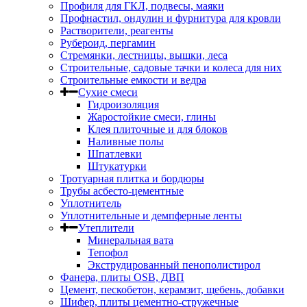
Профиля для ГКЛ, подвесы, маяки
Профнастил, ондулин и фурнитура для кровли
Растворители, реагенты
Рубероид, пергамин
Стремянки, лестницы, вышки, леса
Строительные, садовые тачки и колеса для них
Строительные емкости и ведра
Сухие смеси
Гидроизоляция
Жаростойкие смеси, глины
Клея плиточные и для блоков
Наливные полы
Шпатлевки
Штукатурки
Тротуарная плитка и бордюры
Трубы асбесто-цементные
Уплотнитель
Уплотнительные и демпферные ленты
Утеплители
Минеральная вата
Тепофол
Экструдированный пенополистирол
Фанера, плиты OSB, ДВП
Цемент, пескобетон, керамзит, щебень, добавки
Шифер, плиты цементно-стружечные