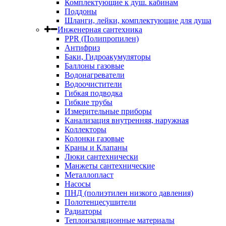
Комплектующие к душ. кабинам
Поддоны
Шланги, лейки, комплектующие для душа
Инженерная сантехника
PPR (Полипропилен)
Антифриз
Баки, Гидроакумуляторы
Баллоны газовые
Водонагреватели
Водоочистители
Гибкая подводка
Гибкие трубы
Измерительные приборы
Канализация внутренняя, наружная
Коллекторы
Колонки газовые
Краны и Клапаны
Люки сантехнически
Манжеты сантехнические
Металлопласт
Насосы
ПНД (полиэтилен низкого давления)
Полотенцесушители
Радиаторы
Теплоизаляционные материалы