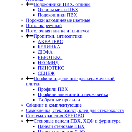
Подоконники ПВХ, отливы
Отливы мет. и ПВХ
Подоконники ПВХ
Порожки алюминевые цветные
Потолок реечный
Потолочная плитка и плинтуса
Пропитки, антисептики
АКВАТЕКС
БЕЛИНКА
ДЮФА
ЕВРОТЕКС
НЕОМИД
ПИНОТЕКС
СЕНЕЖ
Профили отделочные для керамической
плитки
Профили ПВХ
Профили алюминий и нержавейка
Т-образные профили
Сайдинг и комплектующие
Самоклейка, стеклохолст, клей для стеклохолста
Система хранения КЕНОВО
Стеновые панели ПВХ, ХДФ и фурнитура
Панели стеновые ПВХ
Панели стеновые ХДФ