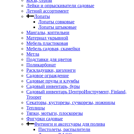
Косы, серпы
Лейки и опрыскиватели садовые
Летний ассортимент
Лопаты
Лопаты совковые
Лопаты штыковые
Мангалы, коптильни
Материал укрывной
Мебель пластиковая
Мебель садовая, скамейки
Метла
Подставки для цветов
Поликарбонат
Раскладушки, шезлонги
Садовое ограждение
Садовые пруды и клумбы
Садовый инвентарь, буры
Садовый инвентарь ЦентроИнструмент, Finland,
Trooper
Секаторы, кусторезы, сучкорезы, ножницы
Теплицы
Тяпки, мотыги, плоскорезы
Фигурки садовые
Фитинги и аксессуары для полива
Пистолеты, распылители