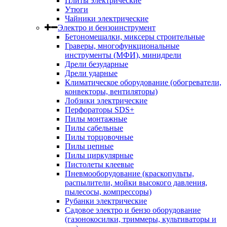
Плиты электрические
Утюги
Чайники электрические
Электро и бензоинструмент
Бетономешалки, миксеры строительные
Граверы, многофункциональные
инструменты (МФИ), минидрели
Дрели безударные
Дрели ударные
Климатическое оборудование (обогреватели,
конвекторы, вентиляторы)
Лобзики электрические
Перфораторы SDS+
Пилы монтажные
Пилы сабельные
Пилы торцовочные
Пилы цепные
Пилы циркулярные
Пистолеты клеевые
Пневмооборудование (краскопульты,
распылители, мойки высокого давления,
пылесосы, компрессоры)
Рубанки электрические
Садовое электро и бензо оборудование
(газонокосилки, триммеры, культиваторы и