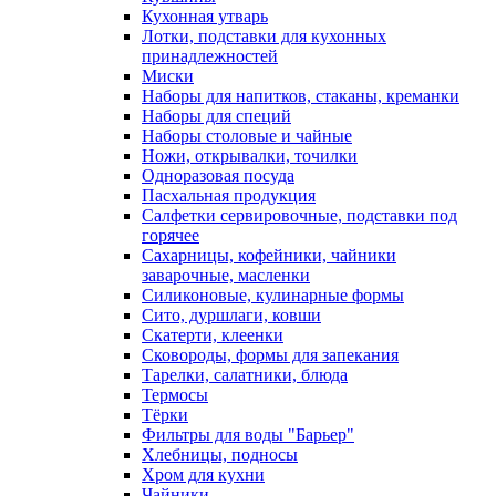
Кухонная утварь
Лотки, подставки для кухонных
принадлежностей
Миски
Наборы для напитков, стаканы, креманки
Наборы для специй
Наборы столовые и чайные
Ножи, открывалки, точилки
Одноразовая посуда
Пасхальная продукция
Салфетки сервировочные, подставки под
горячее
Сахарницы, кофейники, чайники
заварочные, масленки
Силиконовые, кулинарные формы
Сито, дуршлаги, ковши
Скатерти, клеенки
Сковороды, формы для запекания
Тарелки, салатники, блюда
Термосы
Тёрки
Фильтры для воды "Барьер"
Хлебницы, подносы
Хром для кухни
Чайники