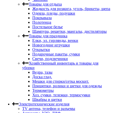
Товары для отдыха
Жидкость для розжига, уголь, брикеты, щепа
Одеяла, пледы, подушки
Покрывала
Полотенца
Постельное белье
Шампура, решетки, мангалы, дистиляторы
Товары для праздника
Елки, эл. гирлянды, венки
Новогодние игрушки
Открытки
Подарочные пакеты, сумки
Свечи, подсвечники
Хозяйственный инвентарь и товары для
уборки
Ведра, тазы
Доска глад.
Мешки для стирки/сетка москит.
Прищепки, ролики и щетки для одежды
Термометры
Хоз. сумки, тележки, термосумки
Швабры и щетки
Электротехнические изделия
TV aнтена, телефон и разъемы