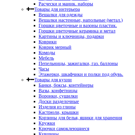
Расчески и маник. наборы
Товары для интерьера
Вешалки для одежды
Вешалки настенные, напольные (метал.)
Горшки цветочные и вазоны пластик.
Горшки цветочные керамика и метал
Картины и ключницы, подарки
Коврики
Коврик мерный
Комоды
Мебель
Пепельницы, зажигалки, газ. баллоны
Часы
Этажерки, шкафчики и полки под обувь.
Товары для кухни
Банки, боксы, контейнеры
Вазы, конфетницы
Воронки, сушилки
Доски разделочные
Изделия из глины
Кастрюли, крышки
Корзины для белья, ящики для хранения
Кружки
Крючки самоклеющиеся
Кувшины