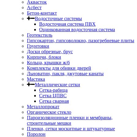
Аквасток
Асбест
Бетон-контакт
Водосточные системы
Водосточная система ПВХ
Оцинкованная водосточная система
Геотекстиль
Гипсокартон, гипсоволокно, пазогребневые плиты
Грунтовки
Доски обрезные, брус
Кирпичи, блоки
Кольца, крышки ж/б
Комплекты для обивки дверей
Льноватин, пакля, джутовые канаты
Мастика
Металлические сетки
Сетка-рабица
Сетка ЦПВС
Сетка сварная
Металлопрокат
Органическое стекло
Пароизоляционные пленки и мембраны,
строительные мешки
Пленки, сетки москитные и штукатурные
Поролон