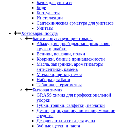
Бачок для унитаза
Биде
Биотуалеты
Инсталляции
Сантехническая арматура для унитазов
Унитазы
Хозтовары, посуда
Баня и сопутствующие товары
Абажур, ведро, бадья, запарник, ковш,
кружки, шайки
Веники, вешалки, полки
Коврики, банные принадлежности
Масла, запарники, ароматизаторы,
антисептики, камень
Мочалки, щетки, пемза
Наборы для бани
Таблички, термометры
Бытовая химия
GRASS химия для профессиональной
уборки
Губки, тряпки, салфетки, перчатки
Дезинфицирующие, чистящие, моющие
средства
Дезодоранты и гели для душа
Зубные щетки и паста