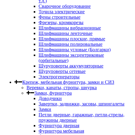
т.д.)
Сварочное оборудование
Точила электрические
Фены строительные
Фрезеры, кромкорезы
Шлифмашины вибрационные
Шлифмашины ленточные
Шлифмашины плоские, прямые
Шлифмашины полировальные
Шлифмашины угловые (Болгарки)
Шлифмашины эксцентриковые
(орбитальные)
Шуруповерты аккумуляторные
Шуруповерты сетевые
Электрогенераторы
Крепеж, мебельная фурнитура, замки и СИЗ
Веревки, канаты, стропы, шнурка
Замки, фурнитура
Доводчики
Завертки, задвижки, засовы, шпингалеты
Замки
Петли дверные, гаражные, петли-стрелы,
пружины дверные
Фурнитура дверная
Фурнитура мебельная