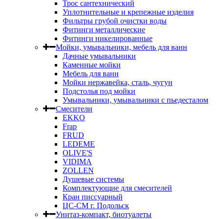
Трос сантехнический
Уплотнительные и крепежные изделия
Фильтры грубой очистки воды
Фитинги металлические
Фитинги никелированные
Мойки, умывальники, мебель для ванн
Дачные умывальники
Каменные мойки
Мебель для ванн
Мойки нержавейка, сталь, чугун
Подстолья под мойки
Умывальники, умывальники с пьедесталом
Смесители
EKKO
Frap
FRUD
LEDEME
OLIVE'S
VIDIMA
ZOLLEN
Душевые системы
Комплектующие для смесителей
Кран писсуарный
ЦС-СМ г. Подольск
Унитаз-компакт, биотуалеты