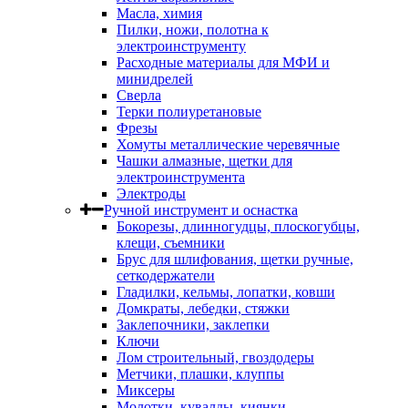
Масла, химия
Пилки, ножи, полотна к
электроинструменту
Расходные материалы для МФИ и
минидрелей
Сверла
Терки полиуретановые
Фрезы
Хомуты металлические черевячные
Чашки алмазные, щетки для
электроинструмента
Электроды
Ручной инструмент и оснастка
Бокорезы, длинногудцы, плоскогубцы,
клещи, съемники
Брус для шлифования, щетки ручные,
сеткодержатели
Гладилки, кельмы, лопатки, ковши
Домкраты, лебедки, стяжки
Заклепочники, заклепки
Ключи
Лом строительный, гвоздодеры
Метчики, плашки, клуппы
Миксеры
Молотки, кувалды, киянки