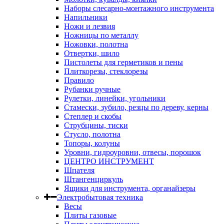
Наборы слесарно-монтажного инструмента
Напильники
Ножи и лезвия
Ножницы по металлу
Ножовки, полотна
Отвертки, шило
Пистолеты для герметиков и пены
Плиткорезы, стеклорезы
Правило
Рубанки ручные
Рулетки, линейки, угольники
Стамески, зубило, резцы по дереву, керны
Степлер и скобы
Струбцины, тиски
Стусло, полотна
Топоры, колуны
Уровни, гидроуровни, отвесы, порошок
ЦЕНТРО ИНСТРУМЕНТ
Шпателя
Штангенциркуль
Ящики для инструмента, органайзеры
Электробытовая техника
Весы
Плиты газовые