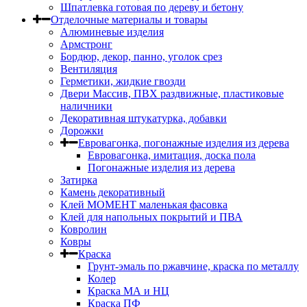
Шпатлевка готовая по дереву и бетону
Отделочные материалы и товары
Алюминевые изделия
Армстронг
Бордюр, декор, панно, уголок срез
Вентиляция
Герметики, жидкие гвозди
Двери Массив, ПВХ раздвижные, пластиковые
наличники
Декоративная штукатурка, добавки
Дорожки
Евровагонка, погонажные изделия из дерева
Евровагонка, имитация, доска пола
Погонажные изделия из дерева
Затирка
Камень декоративный
Клей МОМЕНТ маленькая фасовка
Клей для напольных покрытий и ПВА
Ковролин
Ковры
Краска
Грунт-эмаль по ржавчине, краска по металлу
Колер
Краска МА и НЦ
Краска ПФ