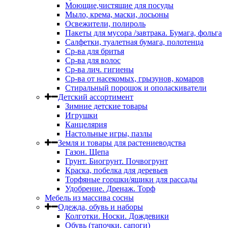
Моющие,чистящие для посуды
Мыло, крема, маски, лосьоны
Освежители, полироль
Пакеты для мусора /завтрака. Бумага, фольга
Салфетки, туалетная бумага, полотенца
Ср-ва для бритья
Ср-ва для волос
Ср-ва лич. гигиены
Ср-ва от насекомых, грызунов, комаров
Стиральный порошок и ополаскиватели
Детский ассортимент
Зимние детские товары
Игрушки
Канцелярия
Настольные игры, пазлы
Земля и товары для растениеводства
Газон. Щепа
Грунт. Биогрунт. Почвогрунт
Краска, побелка для деревьев
Торфяные горшки/ящики для рассады
Удобрение. Дренаж. Торф
Мебель из массива сосны
Одежда, обувь и наборы
Колготки. Носки. Дождевики
Обувь (тапочки, сапоги)