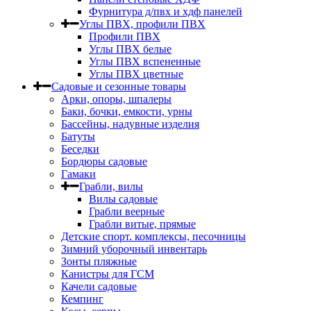
Фурнитура д/пвх и хдф панелей
Углы ПВХ, профили ПВХ
Профили ПВХ
Углы ПВХ белые
Углы ПВХ вспененные
Углы ПВХ цветные
Садовые и сезонные товары
Арки, опоры, шпалеры
Баки, бочки, емкости, урны
Бассейны, надувные изделия
Батуты
Беседки
Бордюры садовые
Гамаки
Грабли, вилы
Вилы садовые
Грабли веерные
Грабли витые, прямые
Детские спорт. комплексы, песочницы
Зимний уборочный инвентарь
Зонты пляжные
Канистры для ГСМ
Качели садовые
Кемпинг