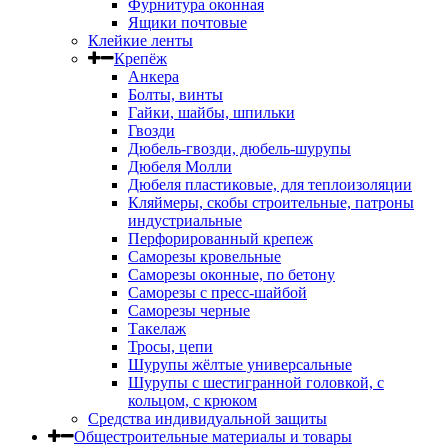
Фурнитура оконная
Ящики почтовые
Клейкие ленты
Крепёж
Анкера
Болты, винты
Гайки, шайбы, шпильки
Гвозди
Дюбель-гвозди, дюбель-шурупы
Дюбеля Молли
Дюбеля пластиковые, для теплоизоляции
Кляймеры, скобы строительные, патроны
индустриальные
Перфорированный крепеж
Саморезы кровельные
Саморезы оконные, по бетону
Саморезы с пресс-шайбой
Саморезы черные
Такелаж
Тросы, цепи
Шурупы жёлтые универсальные
Шурупы с шестигранной головкой, с
кольцом, с крюком
Средства индивидуальной защиты
Общестроительные материалы и товары