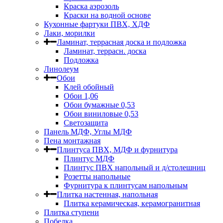
Краска аэрозоль
Краски на водной основе
Кухонные фартуки ПВХ, ХДФ
Лаки, морилки
Ламинат, террасная доска и подложка
Ламинат, террасн. доска
Подложка
Линолеум
Обои
Клей обойный
Обои 1,06
Обои бумажные 0,53
Обои виниловые 0,53
Светозащита
Панель МДФ, Углы МДФ
Пена монтажная
Плинтуса ПВХ, МДФ и фурнитура
Плинтус МДФ
Плинтус ПВХ напольный и д/столешниц
Розетты напольные
Фурнитура к плинтусам напольным
Плитка настенная, напольная
Плитка керамическая, керамогранитная
Плитка ступени
Побелка