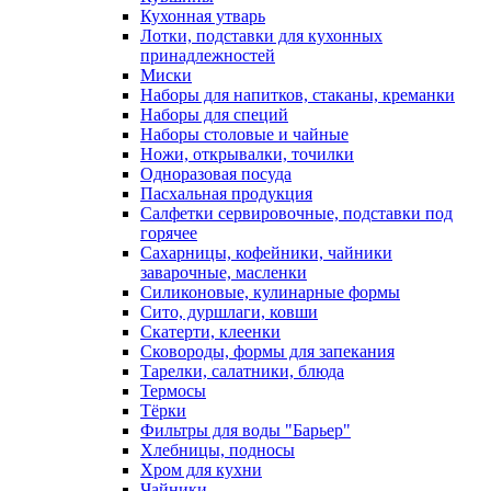
Кухонная утварь
Лотки, подставки для кухонных
принадлежностей
Миски
Наборы для напитков, стаканы, креманки
Наборы для специй
Наборы столовые и чайные
Ножи, открывалки, точилки
Одноразовая посуда
Пасхальная продукция
Салфетки сервировочные, подставки под
горячее
Сахарницы, кофейники, чайники
заварочные, масленки
Силиконовые, кулинарные формы
Сито, дуршлаги, ковши
Скатерти, клеенки
Сковороды, формы для запекания
Тарелки, салатники, блюда
Термосы
Тёрки
Фильтры для воды "Барьер"
Хлебницы, подносы
Хром для кухни
Чайники