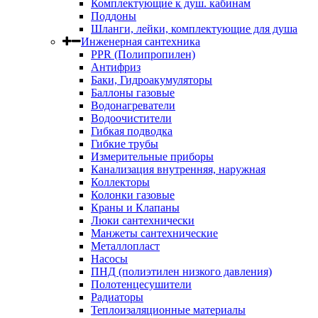
Комплектующие к душ. кабинам
Поддоны
Шланги, лейки, комплектующие для душа
Инженерная сантехника
PPR (Полипропилен)
Антифриз
Баки, Гидроакумуляторы
Баллоны газовые
Водонагреватели
Водоочистители
Гибкая подводка
Гибкие трубы
Измерительные приборы
Канализация внутренняя, наружная
Коллекторы
Колонки газовые
Краны и Клапаны
Люки сантехнически
Манжеты сантехнические
Металлопласт
Насосы
ПНД (полиэтилен низкого давления)
Полотенцесушители
Радиаторы
Теплоизаляционные материалы