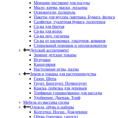
Моющие,чистящие для посуды
Мыло, крема, маски, лосьоны
Освежители, полироль
Пакеты для мусора /завтрака. Бумага, фольга
Салфетки, туалетная бумага, полотенца
Ср-ва для бритья
Ср-ва для волос
Ср-ва лич. гигиены
Ср-ва от насекомых, грызунов, комаров
Стиральный порошок и ополаскиватели
Детский ассортимент
Зимние детские товары
Игрушки
Канцелярия
Настольные игры, пазлы
Земля и товары для растениеводства
Газон. Щепа
Грунт. Биогрунт. Почвогрунт
Краска, побелка для деревьев
Торфяные горшки/ящики для рассады
Удобрение. Дренаж. Торф
Мебель из массива сосны
Одежда, обувь и наборы
Колготки. Носки. Дождевики
Обувь (тапочки, сапоги)