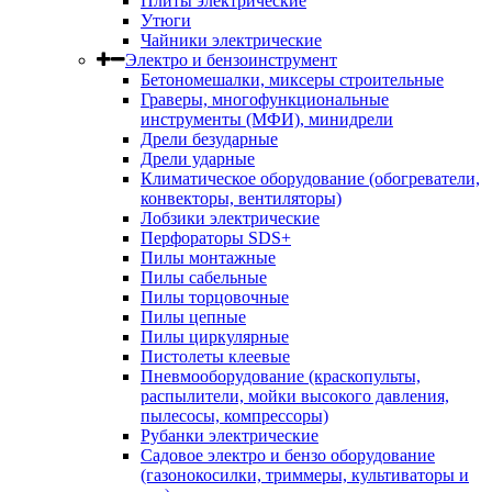
Плиты электрические
Утюги
Чайники электрические
Электро и бензоинструмент
Бетономешалки, миксеры строительные
Граверы, многофункциональные
инструменты (МФИ), минидрели
Дрели безударные
Дрели ударные
Климатическое оборудование (обогреватели,
конвекторы, вентиляторы)
Лобзики электрические
Перфораторы SDS+
Пилы монтажные
Пилы сабельные
Пилы торцовочные
Пилы цепные
Пилы циркулярные
Пистолеты клеевые
Пневмооборудование (краскопульты,
распылители, мойки высокого давления,
пылесосы, компрессоры)
Рубанки электрические
Садовое электро и бензо оборудование
(газонокосилки, триммеры, культиваторы и