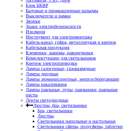
Автоматы, УЗО, ДИФ
Блок БКВР
Бытовые и промышленные разъемы
Выключатели и рамки
Звонки
Знаки электробезопасности
Изоляция
Инструмент для электромонтажа
Кабель-канал, гофра, металлорукав и крепеж
Кабельная продукция
Клемники, зажимы, наконечники
Комплектующие для светильников
Крепеж электропроводки
Лампы галогенные, газоразрядные
Лампы диодные
Лампы люминисцентные, энергосберегающие
Лампы накаливания
Лампы паяльные, лупы, паяльники, паяльные
пасты
Ленты светодиодные
Люстры, бра, светильники
Бра, светильники
Люстры
Светильники напольные и настольные
Светильники сферы, полусферы, таблетки