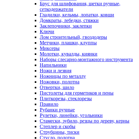
Брус для шлифования, щетки ручные,
сеткодержатели
Гладилки, кельмы, лопатки, ковши
Домкраты, лебедки, стяжки
Заклепочники, заклепки
Ключи
Лом строительный, гвоздодеры
Метчики, плашки, клуппы
Миксеры
Молотки, кувалды, киянки
Наборы слесарно-монтажного инструмента
Напильники
Ножи и лезвия
Ножницы по металлу
Ножовки, полотна
Отвертки, шило
Пистолеты для герметиков и пены
Плиткорезы, стеклорезы
Правило
Рубанки ручные
Рулетки, линейки, угольники
Стамески, зубило, резцы по дереву, керны
Степлер и скобы
Струбцины, тиски
Стусло, полотна