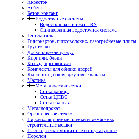
Аквасток
Асбест
Бетон-контакт
Водосточные системы
Водосточная система ПВХ
Оцинкованная водосточная система
Геотекстиль
Гипсокартон, гипсоволокно, пазогребневые плиты
Грунтовки
Доски обрезные, брус
Кирпичи, блоки
Кольца, крышки ж/б
Комплекты для обивки дверей
Льноватин, пакля, джутовые канаты
Мастика
Металлические сетки
Сетка-рабица
Сетка ЦПВС
Сетка сварная
Металлопрокат
Органическое стекло
Пароизоляционные пленки и мембраны,
строительные мешки
Пленки, сетки москитные и штукатурные
Поролон