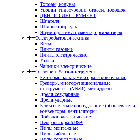
Топоры, колуны
Уровни, гидроуровни, отвесы, порошок
ЦЕНТРО ИНСТРУМЕНТ
Шпателя
Штангенциркуль
Ящики для инструмента, органайзеры
Электробытовая техника
Весы
Плиты газовые
Плиты электрические
Утюги
Чайники электрические
Электро и бензоинструмент
Бетономешалки, миксеры строительные
Граверы, многофункциональные
инструменты (МФИ), минидрели
Дрели безударные
Дрели ударные
Климатическое оборудование (обогреватели,
конвекторы, вентиляторы)
Лобзики электрические
Перфораторы SDS+
Пилы монтажные
Пилы сабельные
Пилы торцовочные