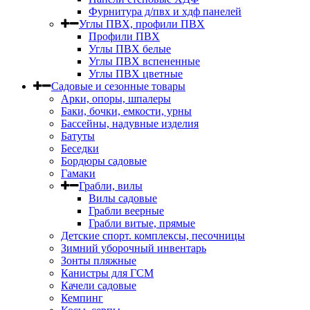
Фурнитура д/пвх и хдф панелей
Углы ПВХ, профили ПВХ
Профили ПВХ
Углы ПВХ белые
Углы ПВХ вспененные
Углы ПВХ цветные
Садовые и сезонные товары
Арки, опоры, шпалеры
Баки, бочки, емкости, урны
Бассейны, надувные изделия
Батуты
Беседки
Бордюры садовые
Гамаки
Грабли, вилы
Вилы садовые
Грабли веерные
Грабли витые, прямые
Детские спорт. комплексы, песочницы
Зимний уборочный инвентарь
Зонты пляжные
Канистры для ГСМ
Качели садовые
Кемпинг