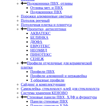
Подоконники ПВХ, отливы
Отливы мет. и ПВХ
Подоконники ПВХ
Порожки алюминевые цветные
Потолок реечный
Потолочная плитка и плинтуса
Пропитки, антисептики
АКВАТЕКС
БЕЛИНКА
ДЮФА
ЕВРОТЕКС
НЕОМИД
ПИНОТЕКС
СЕНЕЖ
Профили отделочные для керамической
плитки
Профили ПВХ
Профили алюминий и нержавейка
Т-образные профили
Сайдинг и комплектующие
Самоклейка, стеклохолст, клей для стеклохолста
Система хранения КЕНОВО
Стеновые панели ПВХ, ХДФ и фурнитура
Панели стеновые ПВХ
Панели стеновые ХДФ