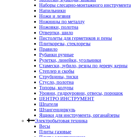
Наборы слесарно-монтажного инструмента
Напильники
Ножи и лезвия
Ножницы по металлу
Ножовки, полотна
Отвертки, шило
Пистолеты для герметиков и пены
Плиткорезы, стеклорезы
Правило
Рубанки ручные
Рулетки, линейки, угольники
Стамески, зубило, резцы по дереву, керны
Степлер и скобы
Струбцины, тиски
Стусло, полотна
Топоры, колуны
Уровни, гидроуровни, отвесы, порошок
ЦЕНТРО ИНСТРУМЕНТ
Шпателя
Штангенциркуль
Ящики для инструмента, органайзеры
Электробытовая техника
Весы
Плиты газовые