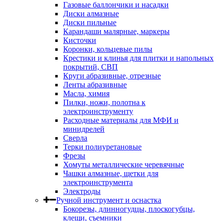
Газовые баллончики и насадки
Диски алмазные
Диски пильные
Карандаши малярные, маркеры
Кисточки
Коронки, кольцевые пилы
Крестики и клинья для плитки и напольных
покрытий, СВП
Круги абразивные, отрезные
Ленты абразивные
Масла, химия
Пилки, ножи, полотна к
электроинструменту
Расходные материалы для МФИ и
минидрелей
Сверла
Терки полиуретановые
Фрезы
Хомуты металлические черевячные
Чашки алмазные, щетки для
электроинструмента
Электроды
Ручной инструмент и оснастка
Бокорезы, длинногудцы, плоскогубцы,
клещи, съемники