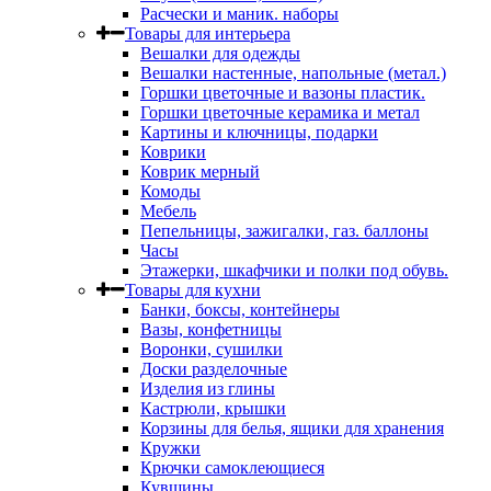
Расчески и маник. наборы
Товары для интерьера
Вешалки для одежды
Вешалки настенные, напольные (метал.)
Горшки цветочные и вазоны пластик.
Горшки цветочные керамика и метал
Картины и ключницы, подарки
Коврики
Коврик мерный
Комоды
Мебель
Пепельницы, зажигалки, газ. баллоны
Часы
Этажерки, шкафчики и полки под обувь.
Товары для кухни
Банки, боксы, контейнеры
Вазы, конфетницы
Воронки, сушилки
Доски разделочные
Изделия из глины
Кастрюли, крышки
Корзины для белья, ящики для хранения
Кружки
Крючки самоклеющиеся
Кувшины