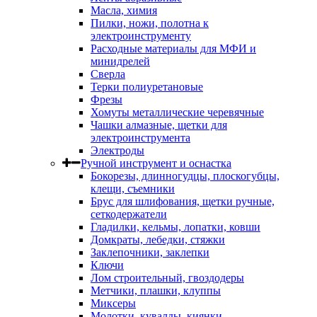
Масла, химия
Пилки, ножи, полотна к
электроинструменту
Расходные материалы для МФИ и
минидрелей
Сверла
Терки полиуретановые
Фрезы
Хомуты металлические черевячные
Чашки алмазные, щетки для
электроинструмента
Электроды
Ручной инструмент и оснастка
Бокорезы, длинногудцы, плоскогубцы,
клещи, съемники
Брус для шлифования, щетки ручные,
сеткодержатели
Гладилки, кельмы, лопатки, ковши
Домкраты, лебедки, стяжки
Заклепочники, заклепки
Ключи
Лом строительный, гвоздодеры
Метчики, плашки, клуппы
Миксеры
Молотки, кувалды, киянки