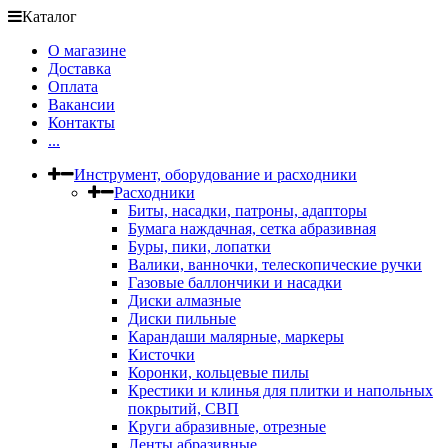
Каталог
О магазине
Доставка
Оплата
Вакансии
Контакты
...
Инструмент, оборудование и расходники
Расходники
Биты, насадки, патроны, адапторы
Бумага наждачная, сетка абразивная
Буры, пики, лопатки
Валики, ванночки, телескопические ручки
Газовые баллончики и насадки
Диски алмазные
Диски пильные
Карандаши малярные, маркеры
Кисточки
Коронки, кольцевые пилы
Крестики и клинья для плитки и напольных
покрытий, СВП
Круги абразивные, отрезные
Ленты абразивные