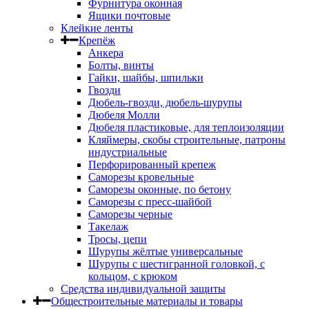
Фурнитура оконная
Ящики почтовые
Клейкие ленты
Крепёж
Анкера
Болты, винты
Гайки, шайбы, шпильки
Гвозди
Дюбель-гвозди, дюбель-шурупы
Дюбеля Молли
Дюбеля пластиковые, для теплоизоляции
Кляймеры, скобы строительные, патроны
индустриальные
Перфорированный крепеж
Саморезы кровельные
Саморезы оконные, по бетону
Саморезы с пресс-шайбой
Саморезы черные
Такелаж
Тросы, цепи
Шурупы жёлтые универсальные
Шурупы с шестигранной головкой, с
кольцом, с крюком
Средства индивидуальной защиты
Общестроительные материалы и товары