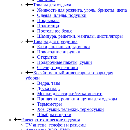
Товары для отдыха
Жидкость для розжига, уголь, брикеты, щепа
Одеяла, пледы, подушки
Покрывала
Полотенца
Постельное белье
Шампура, решетки, мангалы, дистиляторы
Товары для праздника
Елки, эл. гирлянды, венки
Новогодние игрушки
Открытки
Подарочные пакеты, сумки
Свечи, подсвечники
Хозяйственный инвентарь и товары для
уборки
Ведра, тазы
Доска глад.
Мешки для стирки/сетка москит.
Прищепки, ролики и щетки для одежды
Термометры
Хоз. сумки, тележки, термосумки
Швабры и щетки
Электротехнические изделия
TV aнтена, телефон и разъемы