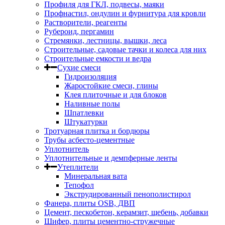
Профиля для ГКЛ, подвесы, маяки
Профнастил, ондулин и фурнитура для кровли
Растворители, реагенты
Рубероид, пергамин
Стремянки, лестницы, вышки, леса
Строительные, садовые тачки и колеса для них
Строительные емкости и ведра
Сухие смеси
Гидроизоляция
Жаростойкие смеси, глины
Клея плиточные и для блоков
Наливные полы
Шпатлевки
Штукатурки
Тротуарная плитка и бордюры
Трубы асбесто-цементные
Уплотнитель
Уплотнительные и демпферные ленты
Утеплители
Минеральная вата
Тепофол
Экструдированный пенополистирол
Фанера, плиты OSB, ДВП
Цемент, пескобетон, керамзит, щебень, добавки
Шифер, плиты цементно-стружечные