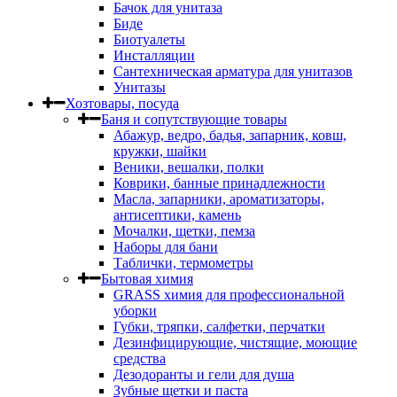
Бачок для унитаза
Биде
Биотуалеты
Инсталляции
Сантехническая арматура для унитазов
Унитазы
Хозтовары, посуда
Баня и сопутствующие товары
Абажур, ведро, бадья, запарник, ковш,
кружки, шайки
Веники, вешалки, полки
Коврики, банные принадлежности
Масла, запарники, ароматизаторы,
антисептики, камень
Мочалки, щетки, пемза
Наборы для бани
Таблички, термометры
Бытовая химия
GRASS химия для профессиональной
уборки
Губки, тряпки, салфетки, перчатки
Дезинфицирующие, чистящие, моющие
средства
Дезодоранты и гели для душа
Зубные щетки и паста