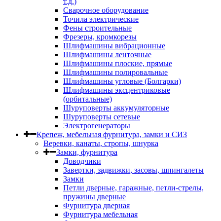
т.д.)
Сварочное оборудование
Точила электрические
Фены строительные
Фрезеры, кромкорезы
Шлифмашины вибрационные
Шлифмашины ленточные
Шлифмашины плоские, прямые
Шлифмашины полировальные
Шлифмашины угловые (Болгарки)
Шлифмашины эксцентриковые
(орбитальные)
Шуруповерты аккумуляторные
Шуруповерты сетевые
Электрогенераторы
Крепеж, мебельная фурнитура, замки и СИЗ
Веревки, канаты, стропы, шнурка
Замки, фурнитура
Доводчики
Завертки, задвижки, засовы, шпингалеты
Замки
Петли дверные, гаражные, петли-стрелы,
пружины дверные
Фурнитура дверная
Фурнитура мебельная