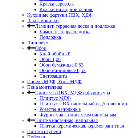
Краска аэрозоль
Краски на водной основе
Кухонные фартуки ПВХ, ХДФ
Лаки, морилки
Ламинат, террасная доска и подложка
Ламинат, террасн. доска
Подложка
Линолеум
Обои
Клей обойный
Обои 1,06
Обои бумажные 0,53
Обои виниловые 0,53
Светозащита
Панель МДФ, Углы МДФ
Пена монтажная
Плинтуса ПВХ, МДФ и фурнитура
Плинтус МДФ
Плинтус ПВХ напольный и д/столешниц
Розетты напольные
Фурнитура к плинтусам напольным
Плитка настенная, напольная
Плитка керамическая, керамогранитная
Плитка ступени
Побелка