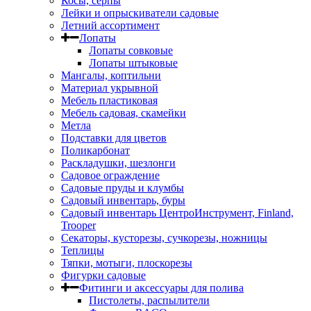
Косы, серпы
Лейки и опрыскиватели садовые
Летний ассортимент
Лопаты
Лопаты совковые
Лопаты штыковые
Мангалы, коптильни
Материал укрывной
Мебель пластиковая
Мебель садовая, скамейки
Метла
Подставки для цветов
Поликарбонат
Раскладушки, шезлонги
Садовое ограждение
Садовые пруды и клумбы
Садовый инвентарь, буры
Садовый инвентарь ЦентроИнструмент, Finland,
Trooper
Секаторы, кусторезы, сучкорезы, ножницы
Теплицы
Тяпки, мотыги, плоскорезы
Фигурки садовые
Фитинги и аксессуары для полива
Пистолеты, распылители