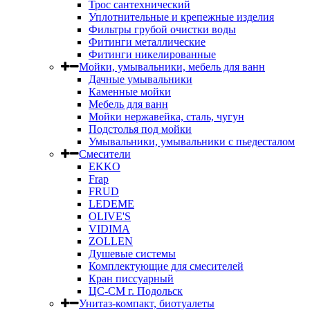
Трос сантехнический
Уплотнительные и крепежные изделия
Фильтры грубой очистки воды
Фитинги металлические
Фитинги никелированные
Мойки, умывальники, мебель для ванн
Дачные умывальники
Каменные мойки
Мебель для ванн
Мойки нержавейка, сталь, чугун
Подстолья под мойки
Умывальники, умывальники с пьедесталом
Смесители
EKKO
Frap
FRUD
LEDEME
OLIVE'S
VIDIMA
ZOLLEN
Душевые системы
Комплектующие для смесителей
Кран писсуарный
ЦС-СМ г. Подольск
Унитаз-компакт, биотуалеты