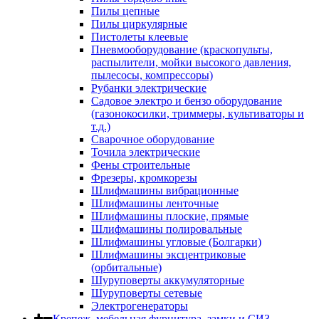
Пилы цепные
Пилы циркулярные
Пистолеты клеевые
Пневмооборудование (краскопульты,
распылители, мойки высокого давления,
пылесосы, компрессоры)
Рубанки электрические
Садовое электро и бензо оборудование
(газонокосилки, триммеры, культиваторы и
т.д.)
Сварочное оборудование
Точила электрические
Фены строительные
Фрезеры, кромкорезы
Шлифмашины вибрационные
Шлифмашины ленточные
Шлифмашины плоские, прямые
Шлифмашины полировальные
Шлифмашины угловые (Болгарки)
Шлифмашины эксцентриковые
(орбитальные)
Шуруповерты аккумуляторные
Шуруповерты сетевые
Электрогенераторы
Крепеж, мебельная фурнитура, замки и СИЗ