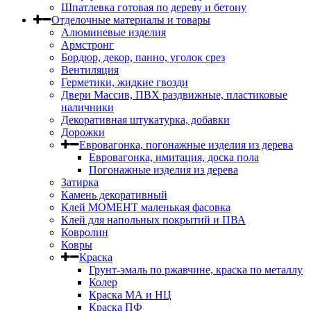
Шпатлевка готовая по дереву и бетону
Отделочные материалы и товары
Алюминевые изделия
Армстронг
Бордюр, декор, панно, уголок срез
Вентиляция
Герметики, жидкие гвозди
Двери Массив, ПВХ раздвижные, пластиковые
наличники
Декоративная штукатурка, добавки
Дорожки
Евровагонка, погонажные изделия из дерева
Евровагонка, имитация, доска пола
Погонажные изделия из дерева
Затирка
Камень декоративный
Клей МОМЕНТ маленькая фасовка
Клей для напольных покрытий и ПВА
Ковролин
Ковры
Краска
Грунт-эмаль по ржавчине, краска по металлу
Колер
Краска МА и НЦ
Краска ПФ