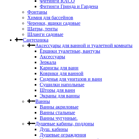
Фитинги RACO
Фитинги Гринда и Гардена
Фонтаны
Химия для бассейнов
Черенки, ящики садовые
Шатры, тенты
Шланги садовые
Сантехника
Аксессуары для ванной и туалетной комнаты
Ёршики туалетные, вантузы
Аксессуары
Зеркала
Карнизы для ванн
Коврики для ванной
Сиденья для унитазов и ванн
Сушилки напольные
Шторы для ванн
Экраны для ванны
Ванны
Ванны акриловые
Ванны стальные
Ванны чугунные.
Душевые кабины, поддоны
Душ. кабины
Душевые ограждения