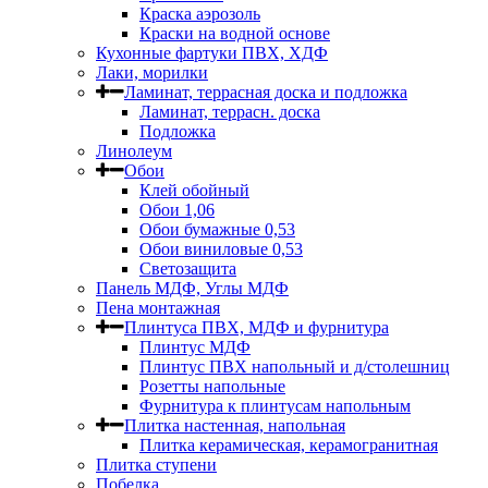
Краска аэрозоль
Краски на водной основе
Кухонные фартуки ПВХ, ХДФ
Лаки, морилки
Ламинат, террасная доска и подложка
Ламинат, террасн. доска
Подложка
Линолеум
Обои
Клей обойный
Обои 1,06
Обои бумажные 0,53
Обои виниловые 0,53
Светозащита
Панель МДФ, Углы МДФ
Пена монтажная
Плинтуса ПВХ, МДФ и фурнитура
Плинтус МДФ
Плинтус ПВХ напольный и д/столешниц
Розетты напольные
Фурнитура к плинтусам напольным
Плитка настенная, напольная
Плитка керамическая, керамогранитная
Плитка ступени
Побелка