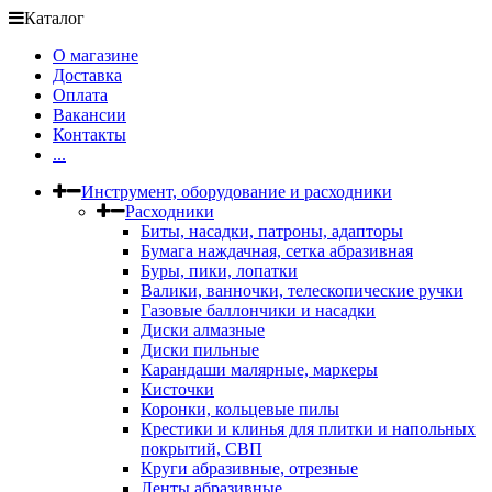
Каталог
О магазине
Доставка
Оплата
Вакансии
Контакты
...
Инструмент, оборудование и расходники
Расходники
Биты, насадки, патроны, адапторы
Бумага наждачная, сетка абразивная
Буры, пики, лопатки
Валики, ванночки, телескопические ручки
Газовые баллончики и насадки
Диски алмазные
Диски пильные
Карандаши малярные, маркеры
Кисточки
Коронки, кольцевые пилы
Крестики и клинья для плитки и напольных
покрытий, СВП
Круги абразивные, отрезные
Ленты абразивные