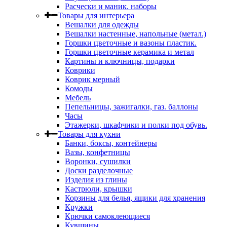
Расчески и маник. наборы
Товары для интерьера
Вешалки для одежды
Вешалки настенные, напольные (метал.)
Горшки цветочные и вазоны пластик.
Горшки цветочные керамика и метал
Картины и ключницы, подарки
Коврики
Коврик мерный
Комоды
Мебель
Пепельницы, зажигалки, газ. баллоны
Часы
Этажерки, шкафчики и полки под обувь.
Товары для кухни
Банки, боксы, контейнеры
Вазы, конфетницы
Воронки, сушилки
Доски разделочные
Изделия из глины
Кастрюли, крышки
Корзины для белья, ящики для хранения
Кружки
Крючки самоклеющиеся
Кувшины