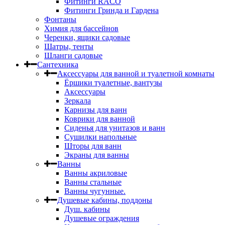
Фитинги RACO
Фитинги Гринда и Гардена
Фонтаны
Химия для бассейнов
Черенки, ящики садовые
Шатры, тенты
Шланги садовые
Сантехника
Аксессуары для ванной и туалетной комнаты
Ёршики туалетные, вантузы
Аксессуары
Зеркала
Карнизы для ванн
Коврики для ванной
Сиденья для унитазов и ванн
Сушилки напольные
Шторы для ванн
Экраны для ванны
Ванны
Ванны акриловые
Ванны стальные
Ванны чугунные.
Душевые кабины, поддоны
Душ. кабины
Душевые ограждения