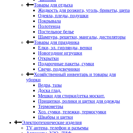
Товары для отдыха
Жидкость для розжига, уголь, брикеты, щепа
Одеяла, пледы, подушки
Покрывала
Полотенца
Постельное белье
Шампура, решетки, мангалы, дистиляторы
Товары для праздника
Елки, эл. гирлянды, венки
Новогодние игрушки
Открытки
Подарочные пакеты, сумки
Свечи, подсвечники
Хозяйственный инвентарь и товары для
уборки
Ведра, тазы
Доска глад.
Мешки для стирки/сетка москит.
Прищепки, ролики и щетки для одежды
Термометры
Хоз. сумки, тележки, термосумки
Швабры и щетки
Электротехнические изделия
TV aнтена, телефон и разъемы