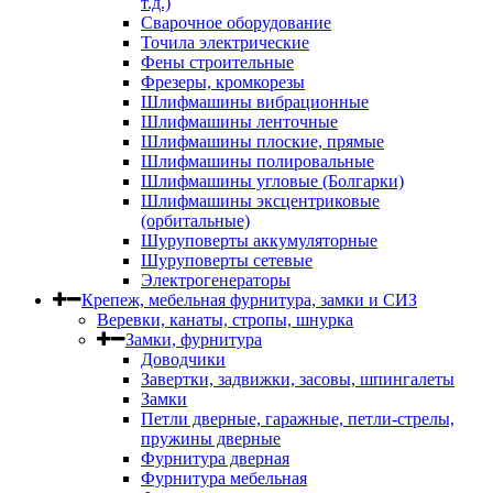
т.д.)
Сварочное оборудование
Точила электрические
Фены строительные
Фрезеры, кромкорезы
Шлифмашины вибрационные
Шлифмашины ленточные
Шлифмашины плоские, прямые
Шлифмашины полировальные
Шлифмашины угловые (Болгарки)
Шлифмашины эксцентриковые
(орбитальные)
Шуруповерты аккумуляторные
Шуруповерты сетевые
Электрогенераторы
Крепеж, мебельная фурнитура, замки и СИЗ
Веревки, канаты, стропы, шнурка
Замки, фурнитура
Доводчики
Завертки, задвижки, засовы, шпингалеты
Замки
Петли дверные, гаражные, петли-стрелы,
пружины дверные
Фурнитура дверная
Фурнитура мебельная