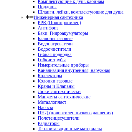
Комплектующие к душ. кабинам
Поддоны
Шланги, лейки, комплектующие для душа
Инженерная сантехника
PPR (Полипропилен)
Антифриз
Баки, Гидроакумуляторы
Баллоны газовые
Водонагреватели
Водоочистители
Гибкая подводка
Гибкие трубы
Измерительные приборы
Канализация внутренняя, наружная
Коллекторы
Колонки газовые
Краны и Клапаны
Люки сантехнически
Манжеты сантехнические
Металлопласт
Насосы
ПНД (полиэтилен низкого давления)
Полотенцесушители
Радиаторы
Теплоизаляционные материалы