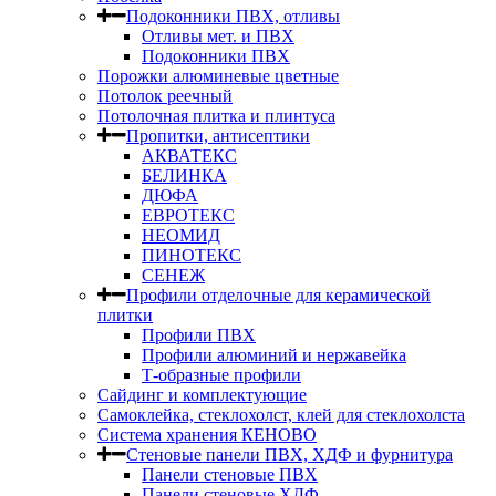
Подоконники ПВХ, отливы
Отливы мет. и ПВХ
Подоконники ПВХ
Порожки алюминевые цветные
Потолок реечный
Потолочная плитка и плинтуса
Пропитки, антисептики
АКВАТЕКС
БЕЛИНКА
ДЮФА
ЕВРОТЕКС
НЕОМИД
ПИНОТЕКС
СЕНЕЖ
Профили отделочные для керамической
плитки
Профили ПВХ
Профили алюминий и нержавейка
Т-образные профили
Сайдинг и комплектующие
Самоклейка, стеклохолст, клей для стеклохолста
Система хранения КЕНОВО
Стеновые панели ПВХ, ХДФ и фурнитура
Панели стеновые ПВХ
Панели стеновые ХДФ