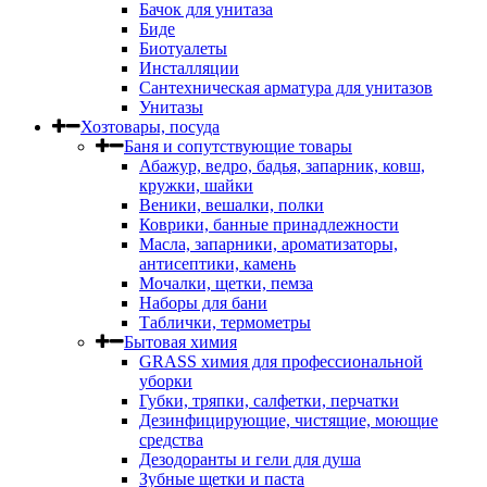
Бачок для унитаза
Биде
Биотуалеты
Инсталляции
Сантехническая арматура для унитазов
Унитазы
Хозтовары, посуда
Баня и сопутствующие товары
Абажур, ведро, бадья, запарник, ковш,
кружки, шайки
Веники, вешалки, полки
Коврики, банные принадлежности
Масла, запарники, ароматизаторы,
антисептики, камень
Мочалки, щетки, пемза
Наборы для бани
Таблички, термометры
Бытовая химия
GRASS химия для профессиональной
уборки
Губки, тряпки, салфетки, перчатки
Дезинфицирующие, чистящие, моющие
средства
Дезодоранты и гели для душа
Зубные щетки и паста