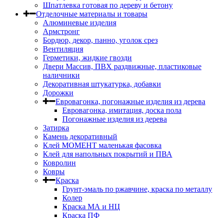
Шпатлевка готовая по дереву и бетону
Отделочные материалы и товары
Алюминевые изделия
Армстронг
Бордюр, декор, панно, уголок срез
Вентиляция
Герметики, жидкие гвозди
Двери Массив, ПВХ раздвижные, пластиковые
наличники
Декоративная штукатурка, добавки
Дорожки
Евровагонка, погонажные изделия из дерева
Евровагонка, имитация, доска пола
Погонажные изделия из дерева
Затирка
Камень декоративный
Клей МОМЕНТ маленькая фасовка
Клей для напольных покрытий и ПВА
Ковролин
Ковры
Краска
Грунт-эмаль по ржавчине, краска по металлу
Колер
Краска МА и НЦ
Краска ПФ