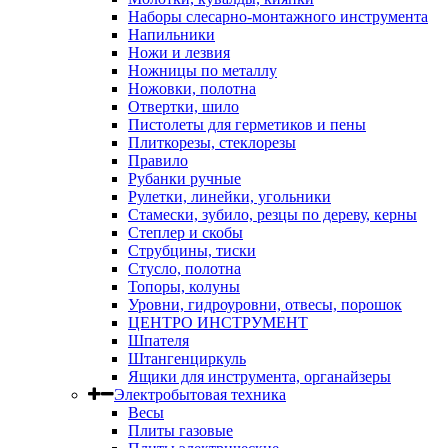
Наборы слесарно-монтажного инструмента
Напильники
Ножи и лезвия
Ножницы по металлу
Ножовки, полотна
Отвертки, шило
Пистолеты для герметиков и пены
Плиткорезы, стеклорезы
Правило
Рубанки ручные
Рулетки, линейки, угольники
Стамески, зубило, резцы по дереву, керны
Степлер и скобы
Струбцины, тиски
Стусло, полотна
Топоры, колуны
Уровни, гидроуровни, отвесы, порошок
ЦЕНТРО ИНСТРУМЕНТ
Шпателя
Штангенциркуль
Ящики для инструмента, органайзеры
Электробытовая техника
Весы
Плиты газовые