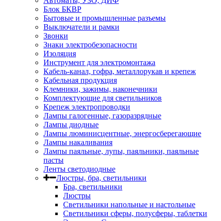
Автоматы, УЗО, ДИФ
Блок БКВР
Бытовые и промышленные разъемы
Выключатели и рамки
Звонки
Знаки электробезопасности
Изоляция
Инструмент для электромонтажа
Кабель-канал, гофра, металлорукав и крепеж
Кабельная продукция
Клемники, зажимы, наконечники
Комплектующие для светильников
Крепеж электропроводки
Лампы галогенные, газоразрядные
Лампы диодные
Лампы люминисцентные, энергосберегающие
Лампы накаливания
Лампы паяльные, лупы, паяльники, паяльные
пасты
Ленты светодиодные
Люстры, бра, светильники
Бра, светильники
Люстры
Светильники напольные и настольные
Светильники сферы, полусферы, таблетки