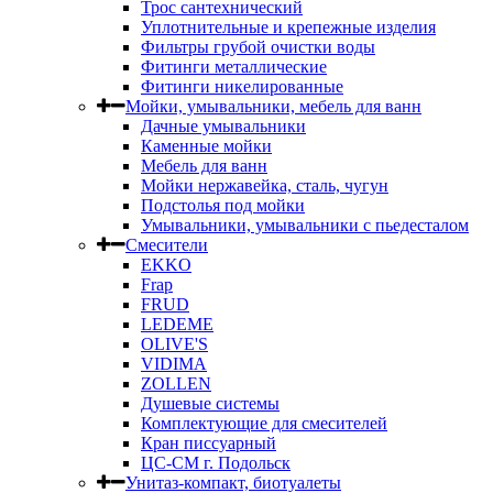
Трос сантехнический
Уплотнительные и крепежные изделия
Фильтры грубой очистки воды
Фитинги металлические
Фитинги никелированные
Мойки, умывальники, мебель для ванн
Дачные умывальники
Каменные мойки
Мебель для ванн
Мойки нержавейка, сталь, чугун
Подстолья под мойки
Умывальники, умывальники с пьедесталом
Смесители
EKKO
Frap
FRUD
LEDEME
OLIVE'S
VIDIMA
ZOLLEN
Душевые системы
Комплектующие для смесителей
Кран писсуарный
ЦС-СМ г. Подольск
Унитаз-компакт, биотуалеты