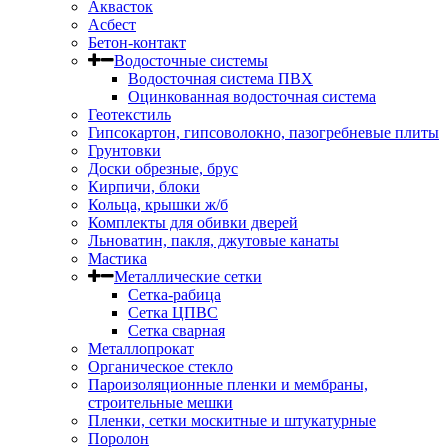
Аквасток
Асбест
Бетон-контакт
Водосточные системы
Водосточная система ПВХ
Оцинкованная водосточная система
Геотекстиль
Гипсокартон, гипсоволокно, пазогребневые плиты
Грунтовки
Доски обрезные, брус
Кирпичи, блоки
Кольца, крышки ж/б
Комплекты для обивки дверей
Льноватин, пакля, джутовые канаты
Мастика
Металлические сетки
Сетка-рабица
Сетка ЦПВС
Сетка сварная
Металлопрокат
Органическое стекло
Пароизоляционные пленки и мембраны,
строительные мешки
Пленки, сетки москитные и штукатурные
Поролон