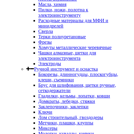
Масла, химия
Пилки, ножи, полотна к
электроинструменту
Расходные материалы для МФИ и
минидрелей
Сверла
Терки полиуретановые
Фрезы
Хомуты металлические черевячные
Чашки алмазные, щетки для
электроинструмента
Электроды
Ручной инструмент и оснастка
Бокорезы, длинногудцы, плоскогубцы,
клещи, съемники
Брус для шлифования, щетки ручные,
сеткодержатели
Гладилки, кельмы, лопатки, ковши
Домкраты, лебедки, стяжки
Заклепочники, заклепки
Ключи
Лом строительный, гвоздодеры
Метчики, плашки, клуппы
Миксеры
Молотки, кувалды, киянки