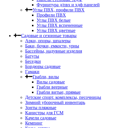
Фурнитура д/пвх и хдф панелей
Углы ПВХ, профили ПВХ
Профили ПВХ
Углы ПВХ белые
Углы ПВХ вспененные
Углы ПВХ цветные
Садовые и сезонные товары
Арки, опоры, шпалеры
Баки, бочки, емкости, урны
Бассейны, надувные изделия
Батуты
Беседки
Бордюры садовые
Гамаки
Грабли, вилы
Вилы садовые
Грабли веерные
Грабли витые, прямые
Детские спорт. комплексы, песочницы
Зимний уборочный инвентарь
Зонты пляжные
Канистры для ГСМ
Качели садовые
Кемпинг