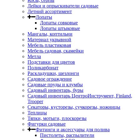
Косы, серпы
Лейки и опрыскиватели садовые
Летний ассортимент
Лопаты
Лопаты совковые
Лопаты штыковые
Мангалы, коптильни
Материал укрывной
Мебель пластиковая
Мебель садовая, скамейки
Метла
Подставки для цветов
Поликарбонат
Раскладушки, шезлонги
Садовое ограждение
Садовые пруды и клумбы
Садовый инвентарь, буры
Садовый инвентарь ЦентроИнструмент, Finland,
Trooper
Секаторы, кусторезы, сучкорезы, ножницы
Теплицы
Тяпки, мотыги, плоскорезы
Фигурки садовые
Фитинги и аксессуары для полива
Пистолеты, распылители