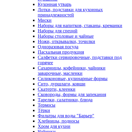
Кухонная утварь
Лотки, подставки для кухонных
принадлежностей
Миски
Наборы для напитков, стаканы, креманки
Наборы для специй
Наборы столовые и чайные
Ножи, открывалки, точилки
Одноразовая посуда
Пасхальная продукция
Салфетки сервировочные, подставки под
горячее
Сахарницы, кофейники, чайники
заварочные, масленки
Силиконовые, кулинарные формы
Сито, дуршлаги, ковши
Скатерти, клеенки
Сковороды, формы для запекания
Тарелки, салатники, блюда
Термосы
Тёрки
Фильтры для воды "Барьер"
Хлебницы, подносы
Хром для кухни
Чайники