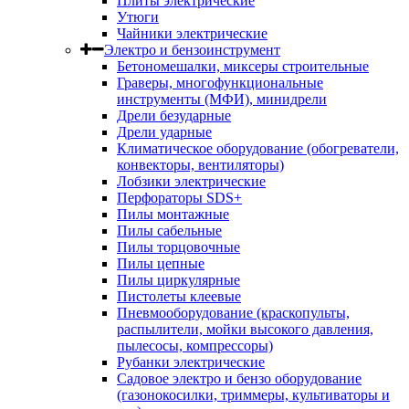
Плиты электрические
Утюги
Чайники электрические
Электро и бензоинструмент
Бетономешалки, миксеры строительные
Граверы, многофункциональные
инструменты (МФИ), минидрели
Дрели безударные
Дрели ударные
Климатическое оборудование (обогреватели,
конвекторы, вентиляторы)
Лобзики электрические
Перфораторы SDS+
Пилы монтажные
Пилы сабельные
Пилы торцовочные
Пилы цепные
Пилы циркулярные
Пистолеты клеевые
Пневмооборудование (краскопульты,
распылители, мойки высокого давления,
пылесосы, компрессоры)
Рубанки электрические
Садовое электро и бензо оборудование
(газонокосилки, триммеры, культиваторы и