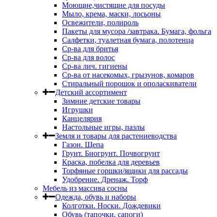
Моющие,чистящие для посуды
Мыло, крема, маски, лосьоны
Освежители, полироль
Пакеты для мусора /завтрака. Бумага, фольга
Салфетки, туалетная бумага, полотенца
Ср-ва для бритья
Ср-ва для волос
Ср-ва лич. гигиены
Ср-ва от насекомых, грызунов, комаров
Стиральный порошок и ополаскиватели
Детский ассортимент
Зимние детские товары
Игрушки
Канцелярия
Настольные игры, пазлы
Земля и товары для растениеводства
Газон. Щепа
Грунт. Биогрунт. Почвогрунт
Краска, побелка для деревьев
Торфяные горшки/ящики для рассады
Удобрение. Дренаж. Торф
Мебель из массива сосны
Одежда, обувь и наборы
Колготки. Носки. Дождевики
Обувь (тапочки, сапоги)