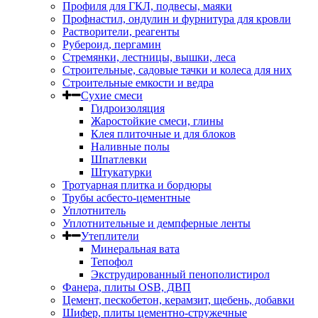
Профиля для ГКЛ, подвесы, маяки
Профнастил, ондулин и фурнитура для кровли
Растворители, реагенты
Рубероид, пергамин
Стремянки, лестницы, вышки, леса
Строительные, садовые тачки и колеса для них
Строительные емкости и ведра
Сухие смеси
Гидроизоляция
Жаростойкие смеси, глины
Клея плиточные и для блоков
Наливные полы
Шпатлевки
Штукатурки
Тротуарная плитка и бордюры
Трубы асбесто-цементные
Уплотнитель
Уплотнительные и демпферные ленты
Утеплители
Минеральная вата
Тепофол
Экструдированный пенополистирол
Фанера, плиты OSB, ДВП
Цемент, пескобетон, керамзит, щебень, добавки
Шифер, плиты цементно-стружечные