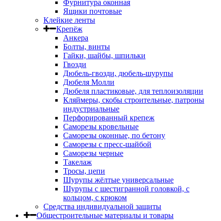
Фурнитура оконная
Ящики почтовые
Клейкие ленты
Крепёж
Анкера
Болты, винты
Гайки, шайбы, шпильки
Гвозди
Дюбель-гвозди, дюбель-шурупы
Дюбеля Молли
Дюбеля пластиковые, для теплоизоляции
Кляймеры, скобы строительные, патроны
индустриальные
Перфорированный крепеж
Саморезы кровельные
Саморезы оконные, по бетону
Саморезы с пресс-шайбой
Саморезы черные
Такелаж
Тросы, цепи
Шурупы жёлтые универсальные
Шурупы с шестигранной головкой, с
кольцом, с крюком
Средства индивидуальной защиты
Общестроительные материалы и товары