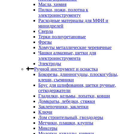
Масла, химия
Пилки, ножи, полотна к
электроинструменту
Расходные материалы для МФИ и
минидрелей
Сверла
Терки полиуретановые
Фрезы
Хомуты металлические черевячные
Чашки алмазные, щетки для
электроинструмента
Электроды
Ручной инструмент и оснастка
Бокорезы, длинногудцы, плоскогубцы,
клещи, съемники
Брус для шлифования, щетки ручные,
сеткодержатели
Гладилки, кельмы, лопатки, ковши
Домкраты, лебедки, стяжки
Заклепочники, заклепки
Ключи
Лом строительный, гвоздодеры
Метчики, плашки, клуппы
Миксеры
Молотки, кувалды, киянки