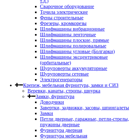
т.д.)
Сварочное оборудование
Точила электрические
Фены строительные
Фрезеры, кромкорезы
Шлифмашины вибрационные
Шлифмашины ленточные
Шлифмашины плоские, прямые
Шлифмашины полировальные
Шлифмашины угловые (Болгарки)
Шлифмашины эксцентриковые
(орбитальные)
Шуруповерты аккумуляторные
Шуруповерты сетевые
Электрогенераторы
Крепеж, мебельная фурнитура, замки и СИЗ
Веревки, канаты, стропы, шнурка
Замки, фурнитура
Доводчики
Завертки, задвижки, засовы, шпингалеты
Замки
Петли дверные, гаражные, петли-стрелы,
пружины дверные
Фурнитура дверная
Фурнитура мебельная