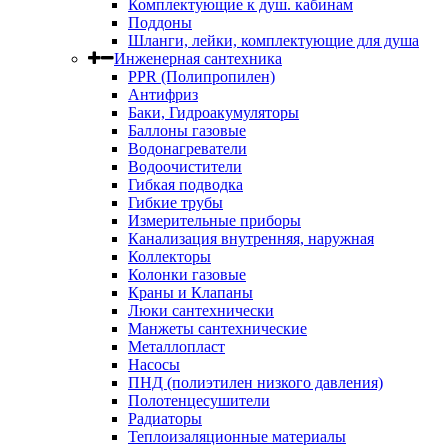
Комплектующие к душ. кабинам
Поддоны
Шланги, лейки, комплектующие для душа
Инженерная сантехника
PPR (Полипропилен)
Антифриз
Баки, Гидроакумуляторы
Баллоны газовые
Водонагреватели
Водоочистители
Гибкая подводка
Гибкие трубы
Измерительные приборы
Канализация внутренняя, наружная
Коллекторы
Колонки газовые
Краны и Клапаны
Люки сантехнически
Манжеты сантехнические
Металлопласт
Насосы
ПНД (полиэтилен низкого давления)
Полотенцесушители
Радиаторы
Теплоизаляционные материалы