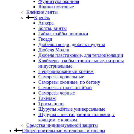
Фурнитура оконная
Ящики почтовые
Клейкие ленты
Крепёж
Анкера
Болты, винты
Гайки, шайбы, шпильки
Гвозди
Дюбель-гвозди, дюбель-шурупы
Дюбеля Молли
Дюбеля пластиковые, для теплоизоляции
Кляймеры, скобы строительные, патроны
индустриальные
Перфорированный крепеж
Саморезы кровельные
Саморезы оконные, по бетону
Саморезы с пресс-шайбой
Саморезы черные
Такелаж
Тросы, цепи
Шурупы жёлтые универсальные
Шурупы с шестигранной головкой, с
кольцом, с крюком
Средства индивидуальной защиты
Общестроительные материалы и товары