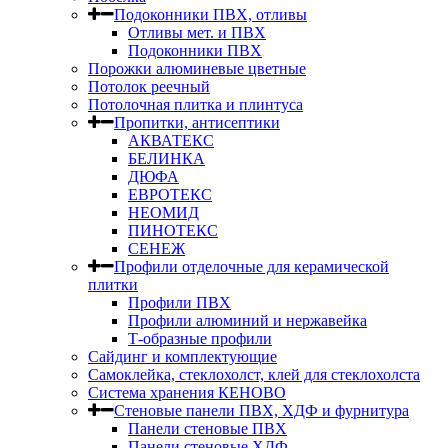
Подоконники ПВХ, отливы
Отливы мет. и ПВХ
Подоконники ПВХ
Порожки алюминевые цветные
Потолок реечный
Потолочная плитка и плинтуса
Пропитки, антисептики
АКВАТЕКС
БЕЛИНКА
ДЮФА
ЕВРОТЕКС
НЕОМИД
ПИНОТЕКС
СЕНЕЖ
Профили отделочные для керамической
плитки
Профили ПВХ
Профили алюминий и нержавейка
Т-образные профили
Сайдинг и комплектующие
Самоклейка, стеклохолст, клей для стеклохолста
Система хранения КЕНОВО
Стеновые панели ПВХ, ХДФ и фурнитура
Панели стеновые ПВХ
Панели стеновые ХДФ