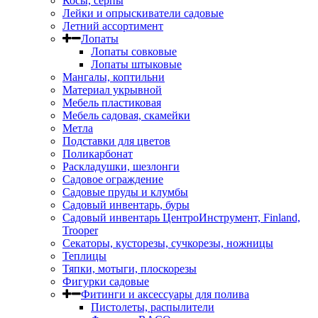
Косы, серпы
Лейки и опрыскиватели садовые
Летний ассортимент
Лопаты
Лопаты совковые
Лопаты штыковые
Мангалы, коптильни
Материал укрывной
Мебель пластиковая
Мебель садовая, скамейки
Метла
Подставки для цветов
Поликарбонат
Раскладушки, шезлонги
Садовое ограждение
Садовые пруды и клумбы
Садовый инвентарь, буры
Садовый инвентарь ЦентроИнструмент, Finland,
Trooper
Секаторы, кусторезы, сучкорезы, ножницы
Теплицы
Тяпки, мотыги, плоскорезы
Фигурки садовые
Фитинги и аксессуары для полива
Пистолеты, распылители