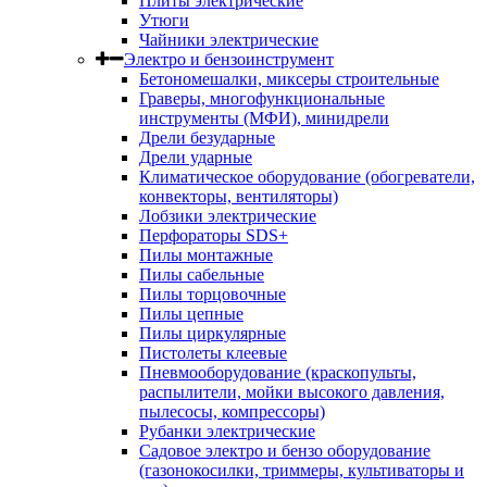
Плиты электрические
Утюги
Чайники электрические
Электро и бензоинструмент
Бетономешалки, миксеры строительные
Граверы, многофункциональные
инструменты (МФИ), минидрели
Дрели безударные
Дрели ударные
Климатическое оборудование (обогреватели,
конвекторы, вентиляторы)
Лобзики электрические
Перфораторы SDS+
Пилы монтажные
Пилы сабельные
Пилы торцовочные
Пилы цепные
Пилы циркулярные
Пистолеты клеевые
Пневмооборудование (краскопульты,
распылители, мойки высокого давления,
пылесосы, компрессоры)
Рубанки электрические
Садовое электро и бензо оборудование
(газонокосилки, триммеры, культиваторы и