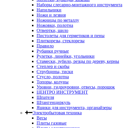
Наборы слесарно-монтажного инструмента
Напильники
Ножи и лезвия
Ножницы по металлу
Ножовки, полотна
Отвертки, шило
Пистолеты для герметиков и пены
Плиткорезы, стеклорезы
Правило
Рубанки ручные
Рулетки, линейки, угольники
Стамески, зубило, резцы по дереву, керны
Степлер и скобы
Струбцины, тиски
Стусло, полотна
Топоры, колуны
Уровни, гидроуровни, отвесы, порошок
ЦЕНТРО ИНСТРУМЕНТ
Шпателя
Штангенциркуль
Ящики для инструмента, органайзеры
Электробытовая техника
Весы
Плиты газовые