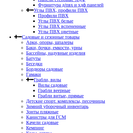
Фурнитура д/пвх и хдф панелей
Углы ПВХ, профили ПВХ
Профили ПВХ
Углы ПВХ белые
Углы ПВХ вспененные
Углы ПВХ цветные
Садовые и сезонные товары
Арки, опоры, шпалеры
Баки, бочки, емкости, урны
Бассейны, надувные изделия
Батуты
Беседки
Бордюры садовые
Гамаки
Грабли, вилы
Вилы садовые
Грабли веерные
Грабли витые, прямые
Детские спорт. комплексы, песочницы
Зимний уборочный инвентарь
Зонты пляжные
Канистры для ГСМ
Качели садовые
Кемпинг