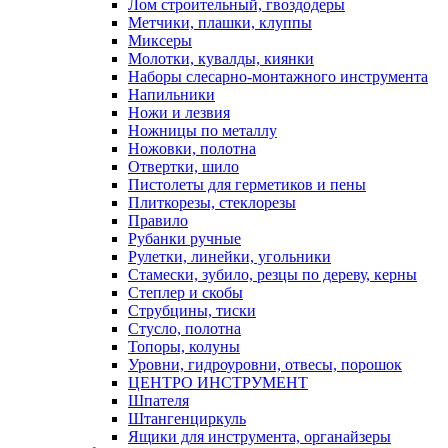
Лом строительный, гвоздодеры
Метчики, плашки, клуппы
Миксеры
Молотки, кувалды, киянки
Наборы слесарно-монтажного инструмента
Напильники
Ножи и лезвия
Ножницы по металлу
Ножовки, полотна
Отвертки, шило
Пистолеты для герметиков и пены
Плиткорезы, стеклорезы
Правило
Рубанки ручные
Рулетки, линейки, угольники
Стамески, зубило, резцы по дереву, керны
Степлер и скобы
Струбцины, тиски
Стусло, полотна
Топоры, колуны
Уровни, гидроуровни, отвесы, порошок
ЦЕНТРО ИНСТРУМЕНТ
Шпателя
Штангенциркуль
Ящики для инструмента, органайзеры