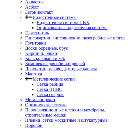
Аквасток
Асбест
Бетон-контакт
Водосточные системы
Водосточная система ПВХ
Оцинкованная водосточная система
Геотекстиль
Гипсокартон, гипсоволокно, пазогребневые плиты
Грунтовки
Доски обрезные, брус
Кирпичи, блоки
Кольца, крышки ж/б
Комплекты для обивки дверей
Льноватин, пакля, джутовые канаты
Мастика
Металлические сетки
Сетка-рабица
Сетка ЦПВС
Сетка сварная
Металлопрокат
Органическое стекло
Пароизоляционные пленки и мембраны,
строительные мешки
Пленки, сетки москитные и штукатурные
Поролон