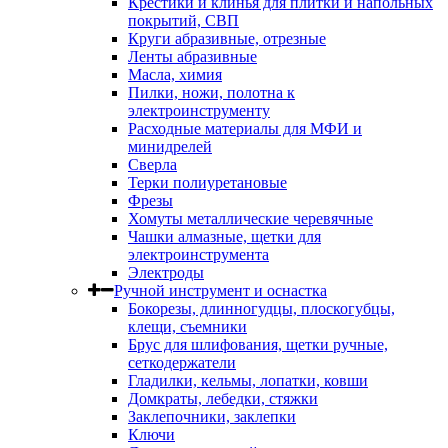
Крестики и клинья для плитки и напольных
покрытий, СВП
Круги абразивные, отрезные
Ленты абразивные
Масла, химия
Пилки, ножи, полотна к
электроинструменту
Расходные материалы для МФИ и
минидрелей
Сверла
Терки полиуретановые
Фрезы
Хомуты металлические черевячные
Чашки алмазные, щетки для
электроинструмента
Электроды
Ручной инструмент и оснастка
Бокорезы, длинногудцы, плоскогубцы,
клещи, съемники
Брус для шлифования, щетки ручные,
сеткодержатели
Гладилки, кельмы, лопатки, ковши
Домкраты, лебедки, стяжки
Заклепочники, заклепки
Ключи