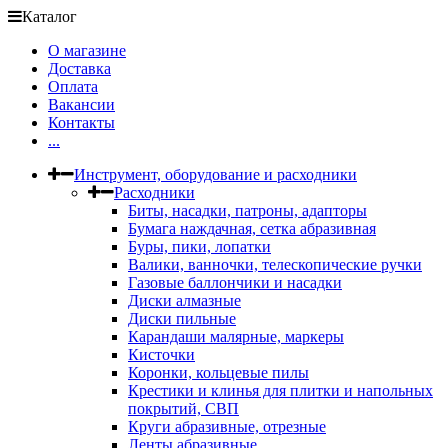
Каталог
О магазине
Доставка
Оплата
Вакансии
Контакты
...
Инструмент, оборудование и расходники
Расходники
Биты, насадки, патроны, адапторы
Бумага наждачная, сетка абразивная
Буры, пики, лопатки
Валики, ванночки, телескопические ручки
Газовые баллончики и насадки
Диски алмазные
Диски пильные
Карандаши малярные, маркеры
Кисточки
Коронки, кольцевые пилы
Крестики и клинья для плитки и напольных
покрытий, СВП
Круги абразивные, отрезные
Ленты абразивные