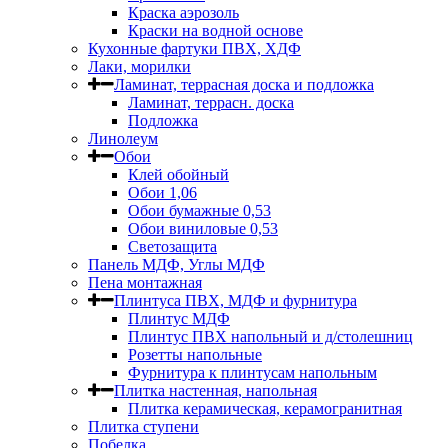
Краска аэрозоль
Краски на водной основе
Кухонные фартуки ПВХ, ХДФ
Лаки, морилки
Ламинат, террасная доска и подложка
Ламинат, террасн. доска
Подложка
Линолеум
Обои
Клей обойный
Обои 1,06
Обои бумажные 0,53
Обои виниловые 0,53
Светозащита
Панель МДФ, Углы МДФ
Пена монтажная
Плинтуса ПВХ, МДФ и фурнитура
Плинтус МДФ
Плинтус ПВХ напольный и д/столешниц
Розетты напольные
Фурнитура к плинтусам напольным
Плитка настенная, напольная
Плитка керамическая, керамогранитная
Плитка ступени
Побелка