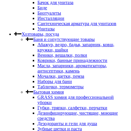
Бачок для унитаза
Биде
Биотуалеты
Инсталляции
Сантехническая арматура для унитазов
Унитазы
Хозтовары, посуда
Баня и сопутствующие товары
Абажур, ведро, бадья, запарник, ковш,
кружки, шайки
Веники, вешалки, полки
Коврики, банные принадлежности
Масла, запарники, ароматизаторы,
антисептики, камень
Мочалки, щетки, пемза
Наборы для бани
Таблички, термометры
Бытовая химия
GRASS химия для профессиональной
уборки
Губки, тряпки, салфетки, перчатки
Дезинфицирующие, чистящие, моющие
средства
Дезодоранты и гели для душа
Зубные щетки и паста