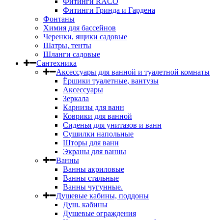
Фитинги RACO
Фитинги Гринда и Гардена
Фонтаны
Химия для бассейнов
Черенки, ящики садовые
Шатры, тенты
Шланги садовые
Сантехника
Аксессуары для ванной и туалетной комнаты
Ёршики туалетные, вантузы
Аксессуары
Зеркала
Карнизы для ванн
Коврики для ванной
Сиденья для унитазов и ванн
Сушилки напольные
Шторы для ванн
Экраны для ванны
Ванны
Ванны акриловые
Ванны стальные
Ванны чугунные.
Душевые кабины, поддоны
Душ. кабины
Душевые ограждения