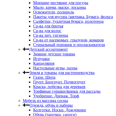
Моющие,чистящие для посуды
Мыло, крема, маски, лосьоны
Освежители, полироль
Пакеты для мусора /завтрака. Бумага, фольга
Салфетки, туалетная бумага, полотенца
Ср-ва для бритья
Ср-ва для волос
Ср-ва лич. гигиены
Ср-ва от насекомых, грызунов, комаров
Стиральный порошок и ополаскиватели
Детский ассортимент
Зимние детские товары
Игрушки
Канцелярия
Настольные игры, пазлы
Земля и товары для растениеводства
Газон. Щепа
Грунт. Биогрунт. Почвогрунт
Краска, побелка для деревьев
Торфяные горшки/ящики для рассады
Удобрение. Дренаж. Торф
Мебель из массива сосны
Одежда, обувь и наборы
Колготки. Носки. Дождевики
Обувь (тапочки, сапоги)