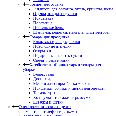
Товары для отдыха
Жидкость для розжига, уголь, брикеты, щепа
Одеяла, пледы, подушки
Покрывала
Полотенца
Постельное белье
Шампура, решетки, мангалы, дистиляторы
Товары для праздника
Елки, эл. гирлянды, венки
Новогодние игрушки
Открытки
Подарочные пакеты, сумки
Свечи, подсвечники
Хозяйственный инвентарь и товары для
уборки
Ведра, тазы
Доска глад.
Мешки для стирки/сетка москит.
Прищепки, ролики и щетки для одежды
Термометры
Хоз. сумки, тележки, термосумки
Швабры и щетки
Электротехнические изделия
TV aнтена, телефон и разъемы