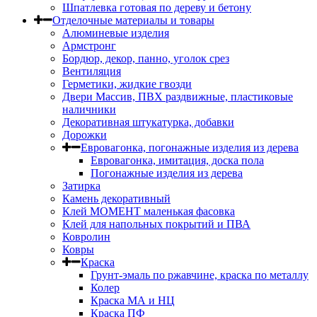
Шпатлевка готовая по дереву и бетону
Отделочные материалы и товары
Алюминевые изделия
Армстронг
Бордюр, декор, панно, уголок срез
Вентиляция
Герметики, жидкие гвозди
Двери Массив, ПВХ раздвижные, пластиковые
наличники
Декоративная штукатурка, добавки
Дорожки
Евровагонка, погонажные изделия из дерева
Евровагонка, имитация, доска пола
Погонажные изделия из дерева
Затирка
Камень декоративный
Клей МОМЕНТ маленькая фасовка
Клей для напольных покрытий и ПВА
Ковролин
Ковры
Краска
Грунт-эмаль по ржавчине, краска по металлу
Колер
Краска МА и НЦ
Краска ПФ