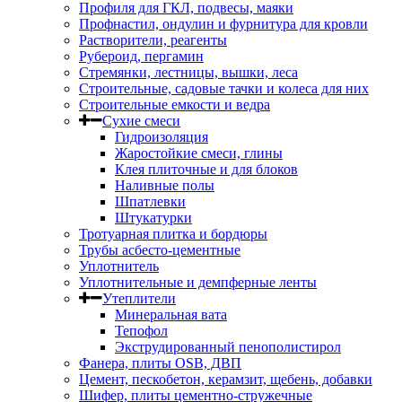
Профиля для ГКЛ, подвесы, маяки
Профнастил, ондулин и фурнитура для кровли
Растворители, реагенты
Рубероид, пергамин
Стремянки, лестницы, вышки, леса
Строительные, садовые тачки и колеса для них
Строительные емкости и ведра
Сухие смеси
Гидроизоляция
Жаростойкие смеси, глины
Клея плиточные и для блоков
Наливные полы
Шпатлевки
Штукатурки
Тротуарная плитка и бордюры
Трубы асбесто-цементные
Уплотнитель
Уплотнительные и демпферные ленты
Утеплители
Минеральная вата
Тепофол
Экструдированный пенополистирол
Фанера, плиты OSB, ДВП
Цемент, пескобетон, керамзит, щебень, добавки
Шифер, плиты цементно-стружечные