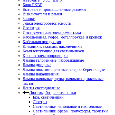
Автоматы, УЗО, ДИФ
Блок БКВР
Бытовые и промышленные разъемы
Выключатели и рамки
Звонки
Знаки электробезопасности
Изоляция
Инструмент для электромонтажа
Кабель-канал, гофра, металлорукав и крепеж
Кабельная продукция
Клемники, зажимы, наконечники
Комплектующие для светильников
Крепеж электропроводки
Лампы галогенные, газоразрядные
Лампы диодные
Лампы люминисцентные, энергосберегающие
Лампы накаливания
Лампы паяльные, лупы, паяльники, паяльные
пасты
Ленты светодиодные
Люстры, бра, светильники
Бра, светильники
Люстры
Светильники напольные и настольные
Светильники сферы, полусферы, таблетки