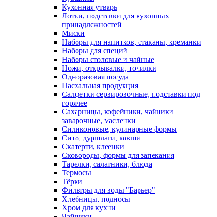
Кухонная утварь
Лотки, подставки для кухонных
принадлежностей
Миски
Наборы для напитков, стаканы, креманки
Наборы для специй
Наборы столовые и чайные
Ножи, открывалки, точилки
Одноразовая посуда
Пасхальная продукция
Салфетки сервировочные, подставки под
горячее
Сахарницы, кофейники, чайники
заварочные, масленки
Силиконовые, кулинарные формы
Сито, дуршлаги, ковши
Скатерти, клеенки
Сковороды, формы для запекания
Тарелки, салатники, блюда
Термосы
Тёрки
Фильтры для воды "Барьер"
Хлебницы, подносы
Хром для кухни
Чайники