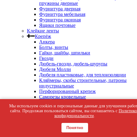
пружины дверные
Фурнитура дверная
Фурнитура мебельная
Фурнитура оконная
Ящики почтовые
Клейкие ленты
Крепёж
Анкера
Болты, винты
Гайки, шайбы, шпильки
Гвозди
Дюбель-гвозди, дюбель-шурупы
Дюбеля Молли
Дюбеля пластиковые, для теплоизоляции
Кляймеры, скобы строительные, патроны
индустриальные
Перфорированный крепеж
Саморезы кровельные
Саморезы оконные, по бетону
Мы используем cookies и персональные данные для улучшения рабо
Саморезы с пресс-шайбой
сайта. Продолжая пользоваться сайтом, вы соглашаетесь с
Политико
Саморезы черные
конфиденциальности
.
Такелаж
Тросы, цепи
Понятно
Шурупы жёлтые универсальные
Шурупы с шестигранной головкой, с