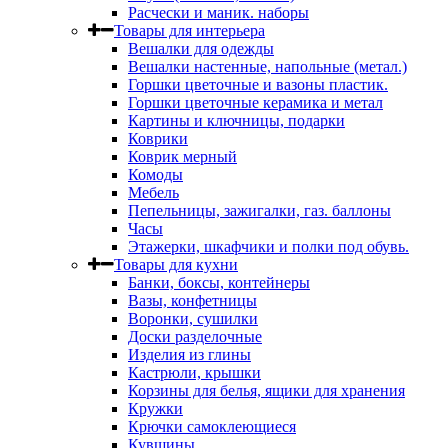
Расчески и маник. наборы
Товары для интерьера
Вешалки для одежды
Вешалки настенные, напольные (метал.)
Горшки цветочные и вазоны пластик.
Горшки цветочные керамика и метал
Картины и ключницы, подарки
Коврики
Коврик мерный
Комоды
Мебель
Пепельницы, зажигалки, газ. баллоны
Часы
Этажерки, шкафчики и полки под обувь.
Товары для кухни
Банки, боксы, контейнеры
Вазы, конфетницы
Воронки, сушилки
Доски разделочные
Изделия из глины
Кастрюли, крышки
Корзины для белья, ящики для хранения
Кружки
Крючки самоклеющиеся
Кувшины