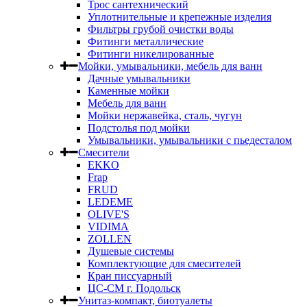
Трос сантехнический
Уплотнительные и крепежные изделия
Фильтры грубой очистки воды
Фитинги металлические
Фитинги никелированные
Мойки, умывальники, мебель для ванн
Дачные умывальники
Каменные мойки
Мебель для ванн
Мойки нержавейка, сталь, чугун
Подстолья под мойки
Умывальники, умывальники с пьедесталом
Смесители
EKKO
Frap
FRUD
LEDEME
OLIVE'S
VIDIMA
ZOLLEN
Душевые системы
Комплектующие для смесителей
Кран писсуарный
ЦС-СМ г. Подольск
Унитаз-компакт, биотуалеты