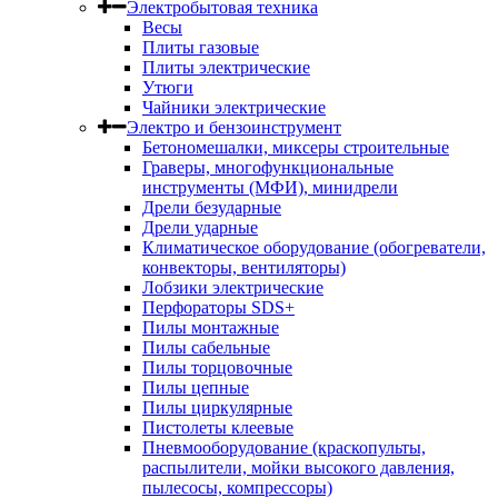
Электробытовая техника
Весы
Плиты газовые
Плиты электрические
Утюги
Чайники электрические
Электро и бензоинструмент
Бетономешалки, миксеры строительные
Граверы, многофункциональные
инструменты (МФИ), минидрели
Дрели безударные
Дрели ударные
Климатическое оборудование (обогреватели,
конвекторы, вентиляторы)
Лобзики электрические
Перфораторы SDS+
Пилы монтажные
Пилы сабельные
Пилы торцовочные
Пилы цепные
Пилы циркулярные
Пистолеты клеевые
Пневмооборудование (краскопульты,
распылители, мойки высокого давления,
пылесосы, компрессоры)