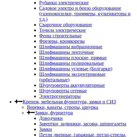
Рубанки электрические
Садовое электро и бензо оборудование
(газонокосилки, триммеры, культиваторы и
т.д.)
Сварочное оборудование
Точила электрические
Фены строительные
Фрезеры, кромкорезы
Шлифмашины вибрационные
Шлифмашины ленточные
Шлифмашины плоские, прямые
Шлифмашины полировальные
Шлифмашины угловые (Болгарки)
Шлифмашины эксцентриковые
(орбитальные)
Шуруповерты аккумуляторные
Шуруповерты сетевые
Электрогенераторы
Крепеж, мебельная фурнитура, замки и СИЗ
Веревки, канаты, стропы, шнурка
Замки, фурнитура
Доводчики
Завертки, задвижки, засовы, шпингалеты
Замки
Петли дверные, гаражные, петли-стрелы,