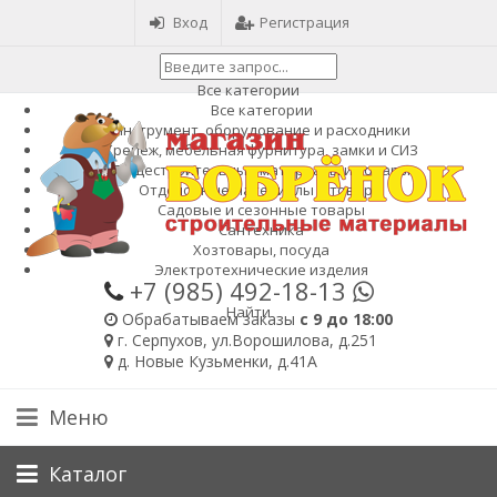
Вход
Регистрация
Все категории
Все категории
Инструмент, оборудование и расходники
Крепеж, мебельная фурнитура, замки и СИЗ
Общестроительные материалы и товары
Отделочные материалы и товары
Садовые и сезонные товары
Сантехника
Хозтовары, посуда
Электротехнические изделия
+7 (985)
492-18-13
Найти
Обрабатываем заказы
с 9 до 18:00
г. Серпухов, ул.Ворошилова, д.251
д. Новые Кузьменки, д.41А
Меню
Каталог