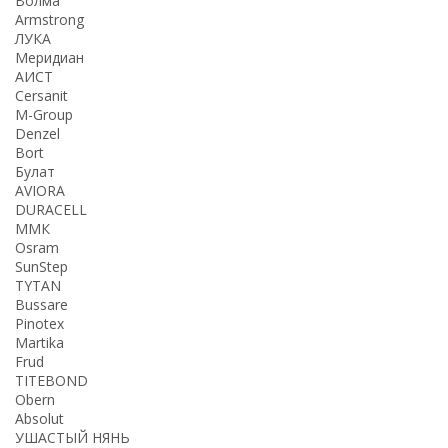
Волма
Armstrong
ЛУКА
Меридиан
АИСТ
Cersanit
M-Group
Denzel
Bort
Булат
AVIORA
DURACELL
ММК
Osram
SunStep
TYTAN
Bussare
Pinotex
Martika
Frud
TITEBOND
Obern
Absolut
УШАСТЫЙ НЯНЬ