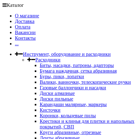
Каталог
О магазине
Доставка
Оплата
Вакансии
Контакты
...
Инструмент, оборудование и расходники
Расходники
Биты, насадки, патроны, адапторы
Бумага наждачная, сетка абразивная
Буры, пики, лопатки
Валики, ванночки, телескопические ручки
Газовые баллончики и насадки
Диски алмазные
Диски пильные
Карандаши малярные, маркеры
Кисточки
Коронки, кольцевые пилы
Крестики и клинья для плитки и напольных
покрытий, СВП
Круги абразивные, отрезные
Ленты абразивные