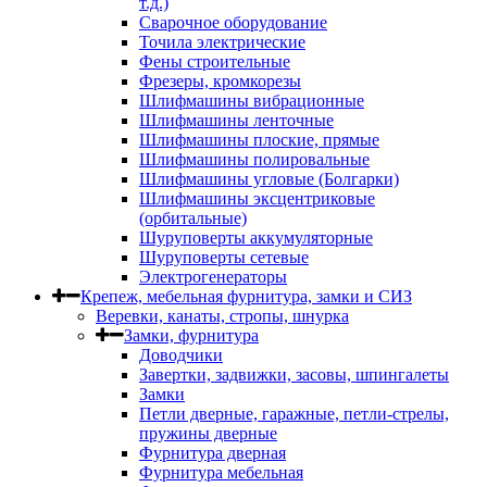
т.д.)
Сварочное оборудование
Точила электрические
Фены строительные
Фрезеры, кромкорезы
Шлифмашины вибрационные
Шлифмашины ленточные
Шлифмашины плоские, прямые
Шлифмашины полировальные
Шлифмашины угловые (Болгарки)
Шлифмашины эксцентриковые
(орбитальные)
Шуруповерты аккумуляторные
Шуруповерты сетевые
Электрогенераторы
Крепеж, мебельная фурнитура, замки и СИЗ
Веревки, канаты, стропы, шнурка
Замки, фурнитура
Доводчики
Завертки, задвижки, засовы, шпингалеты
Замки
Петли дверные, гаражные, петли-стрелы,
пружины дверные
Фурнитура дверная
Фурнитура мебельная