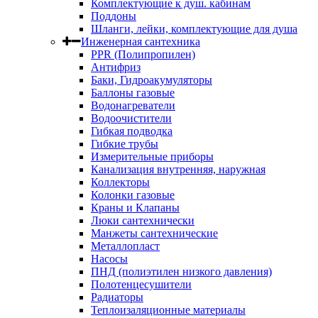
Комплектующие к душ. кабинам
Поддоны
Шланги, лейки, комплектующие для душа
Инженерная сантехника
PPR (Полипропилен)
Антифриз
Баки, Гидроакумуляторы
Баллоны газовые
Водонагреватели
Водоочистители
Гибкая подводка
Гибкие трубы
Измерительные приборы
Канализация внутренняя, наружная
Коллекторы
Колонки газовые
Краны и Клапаны
Люки сантехнически
Манжеты сантехнические
Металлопласт
Насосы
ПНД (полиэтилен низкого давления)
Полотенцесушители
Радиаторы
Теплоизаляционные материалы