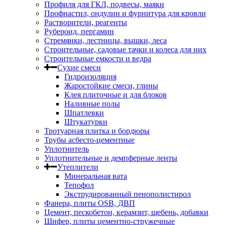
Профиля для ГКЛ, подвесы, маяки
Профнастил, ондулин и фурнитура для кровли
Растворители, реагенты
Рубероид, пергамин
Стремянки, лестницы, вышки, леса
Строительные, садовые тачки и колеса для них
Строительные емкости и ведра
Сухие смеси
Гидроизоляция
Жаростойкие смеси, глины
Клея плиточные и для блоков
Наливные полы
Шпатлевки
Штукатурки
Тротуарная плитка и бордюры
Трубы асбесто-цементные
Уплотнитель
Уплотнительные и демпферные ленты
Утеплители
Минеральная вата
Тепофол
Экструдированный пенополистирол
Фанера, плиты OSB, ДВП
Цемент, пескобетон, керамзит, щебень, добавки
Шифер, плиты цементно-стружечные