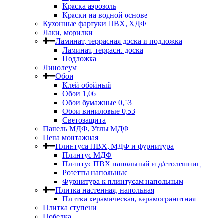
Краска аэрозоль
Краски на водной основе
Кухонные фартуки ПВХ, ХДФ
Лаки, морилки
Ламинат, террасная доска и подложка
Ламинат, террасн. доска
Подложка
Линолеум
Обои
Клей обойный
Обои 1,06
Обои бумажные 0,53
Обои виниловые 0,53
Светозащита
Панель МДФ, Углы МДФ
Пена монтажная
Плинтуса ПВХ, МДФ и фурнитура
Плинтус МДФ
Плинтус ПВХ напольный и д/столешниц
Розетты напольные
Фурнитура к плинтусам напольным
Плитка настенная, напольная
Плитка керамическая, керамогранитная
Плитка ступени
Побелка