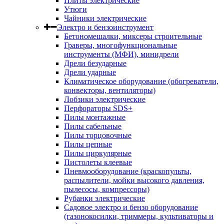
Плиты электрические
Утюги
Чайники электрические
Электро и бензоинструмент
Бетономешалки, миксеры строительные
Граверы, многофункциональные
инструменты (МФИ), минидрели
Дрели безударные
Дрели ударные
Климатическое оборудование (обогреватели,
конвекторы, вентиляторы)
Лобзики электрические
Перфораторы SDS+
Пилы монтажные
Пилы сабельные
Пилы торцовочные
Пилы цепные
Пилы циркулярные
Пистолеты клеевые
Пневмооборудование (краскопульты,
распылители, мойки высокого давления,
пылесосы, компрессоры)
Рубанки электрические
Садовое электро и бензо оборудование
(газонокосилки, триммеры, культиваторы и