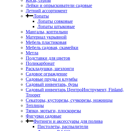
Косы, серпы
Лейки и опрыскиватели садовые
Летний ассортимент
Лопаты
Лопаты совковые
Лопаты штыковые
Мангалы, коптильни
Материал укрывной
Мебель пластиковая
Мебель садовая, скамейки
Метла
Подставки для цветов
Поликарбонат
Раскладушки, шезлонги
Садовое ограждение
Садовые пруды и клумбы
Садовый инвентарь, буры
Садовый инвентарь ЦентроИнструмент, Finland,
Trooper
Секаторы, кусторезы, сучкорезы, ножницы
Теплицы
Тяпки, мотыги, плоскорезы
Фигурки садовые
Фитинги и аксессуары для полива
Пистолеты, распылители