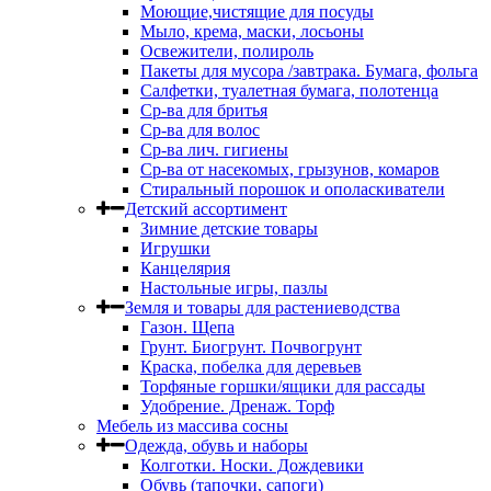
Моющие,чистящие для посуды
Мыло, крема, маски, лосьоны
Освежители, полироль
Пакеты для мусора /завтрака. Бумага, фольга
Салфетки, туалетная бумага, полотенца
Ср-ва для бритья
Ср-ва для волос
Ср-ва лич. гигиены
Ср-ва от насекомых, грызунов, комаров
Стиральный порошок и ополаскиватели
Детский ассортимент
Зимние детские товары
Игрушки
Канцелярия
Настольные игры, пазлы
Земля и товары для растениеводства
Газон. Щепа
Грунт. Биогрунт. Почвогрунт
Краска, побелка для деревьев
Торфяные горшки/ящики для рассады
Удобрение. Дренаж. Торф
Мебель из массива сосны
Одежда, обувь и наборы
Колготки. Носки. Дождевики
Обувь (тапочки, сапоги)