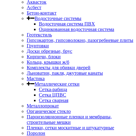
Аквасток
Асбест
Бетон-контакт
Водосточные системы
Водосточная система ПВХ
Оцинкованная водосточная система
Геотекстиль
Гипсокартон, гипсоволокно, пазогребневые плиты
Грунтовки
Доски обрезные, брус
Кирпичи, блоки
Кольца, крышки ж/б
Комплекты для обивки дверей
Льноватин, пакля, джутовые канаты
Мастика
Металлические сетки
Сетка-рабица
Сетка ЦПВС
Сетка сварная
Металлопрокат
Органическое стекло
Пароизоляционные пленки и мембраны,
строительные мешки
Пленки, сетки москитные и штукатурные
Поролон