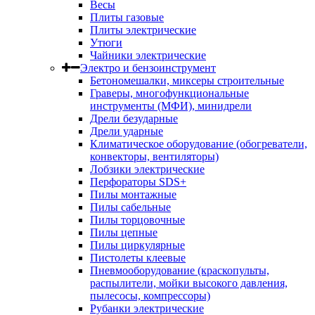
Весы
Плиты газовые
Плиты электрические
Утюги
Чайники электрические
Электро и бензоинструмент
Бетономешалки, миксеры строительные
Граверы, многофункциональные
инструменты (МФИ), минидрели
Дрели безударные
Дрели ударные
Климатическое оборудование (обогреватели,
конвекторы, вентиляторы)
Лобзики электрические
Перфораторы SDS+
Пилы монтажные
Пилы сабельные
Пилы торцовочные
Пилы цепные
Пилы циркулярные
Пистолеты клеевые
Пневмооборудование (краскопульты,
распылители, мойки высокого давления,
пылесосы, компрессоры)
Рубанки электрические