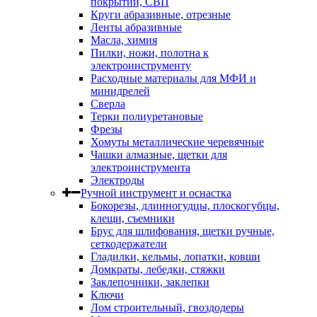
покрытий, СВП
Круги абразивные, отрезные
Ленты абразивные
Масла, химия
Пилки, ножи, полотна к
электроинструменту
Расходные материалы для МФИ и
минидрелей
Сверла
Терки полиуретановые
Фрезы
Хомуты металлические черевячные
Чашки алмазные, щетки для
электроинструмента
Электроды
Ручной инструмент и оснастка
Бокорезы, длинногудцы, плоскогубцы,
клещи, съемники
Брус для шлифования, щетки ручные,
сеткодержатели
Гладилки, кельмы, лопатки, ковши
Домкраты, лебедки, стяжки
Заклепочники, заклепки
Ключи
Лом строительный, гвоздодеры