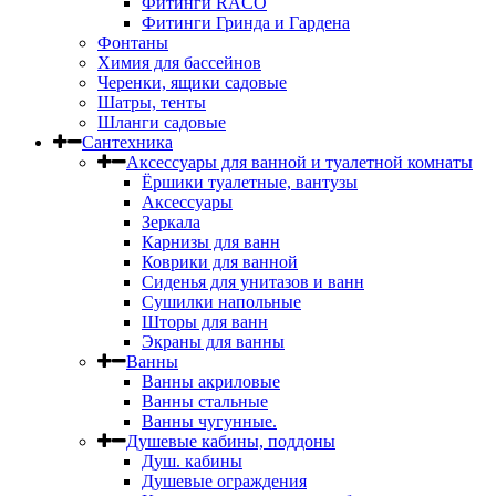
Фитинги RACO
Фитинги Гринда и Гардена
Фонтаны
Химия для бассейнов
Черенки, ящики садовые
Шатры, тенты
Шланги садовые
Сантехника
Аксессуары для ванной и туалетной комнаты
Ёршики туалетные, вантузы
Аксессуары
Зеркала
Карнизы для ванн
Коврики для ванной
Сиденья для унитазов и ванн
Сушилки напольные
Шторы для ванн
Экраны для ванны
Ванны
Ванны акриловые
Ванны стальные
Ванны чугунные.
Душевые кабины, поддоны
Душ. кабины
Душевые ограждения