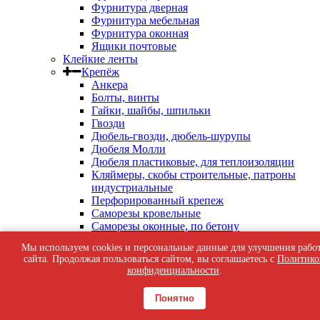
Фурнитура дверная
Фурнитура мебельная
Фурнитура оконная
Ящики почтовые
Клейкие ленты
Крепёж
Анкера
Болты, винты
Гайки, шайбы, шпильки
Гвозди
Дюбель-гвозди, дюбель-шурупы
Дюбеля Молли
Дюбеля пластиковые, для теплоизоляции
Кляймеры, скобы строительные, патроны
индустриальные
Перфорированный крепеж
Саморезы кровельные
Саморезы оконные, по бетону
Саморезы с пресс-шайбой
Мы используем cookies и персональные данные для улучшения рабо
Саморезы черные
сайта. Продолжая пользоваться сайтом, вы соглашаетесь с
Политико
Такелаж
конфиденциальности
.
Тросы, цепи
Шурупы жёлтые универсальные
Понятно
Шурупы с шестигранной головкой, с
кольцом, с крюком