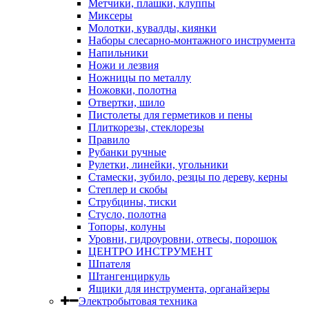
Метчики, плашки, клуппы
Миксеры
Молотки, кувалды, киянки
Наборы слесарно-монтажного инструмента
Напильники
Ножи и лезвия
Ножницы по металлу
Ножовки, полотна
Отвертки, шило
Пистолеты для герметиков и пены
Плиткорезы, стеклорезы
Правило
Рубанки ручные
Рулетки, линейки, угольники
Стамески, зубило, резцы по дереву, керны
Степлер и скобы
Струбцины, тиски
Стусло, полотна
Топоры, колуны
Уровни, гидроуровни, отвесы, порошок
ЦЕНТРО ИНСТРУМЕНТ
Шпателя
Штангенциркуль
Ящики для инструмента, органайзеры
Электробытовая техника