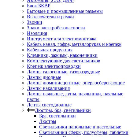
Автоматы, УЗО, ДИФ
Блок БКВР
Бытовые и промышленные разъемы
Выключатели и рамки
Звонки
Знаки электробезопасности
Изоляция
Инструмент для электромонтажа
Кабель-канал, гофра, металлорукав и крепеж
Кабельная продукция
Клемники, зажимы, наконечники
Комплектующие для светильников
Крепеж электропроводки
Лампы галогенные, газоразрядные
Лампы диодные
Лампы люминисцентные, энергосберегающие
Лампы накаливания
Лампы паяльные, лупы, паяльники, паяльные
пасты
Ленты светодиодные
Люстры, бра, светильники
Бра, светильники
Люстры
Светильники напольные и настольные
Светильники сферы, полусферы, таблетки