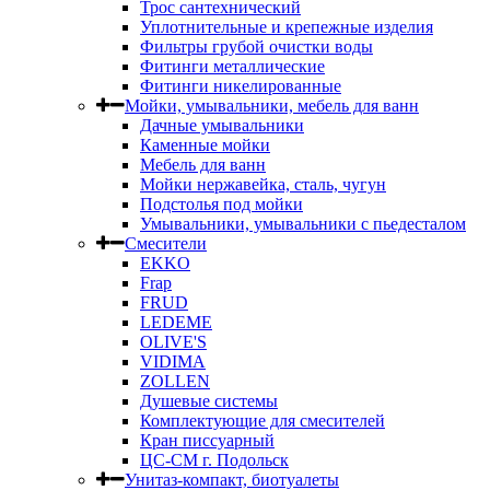
Трос сантехнический
Уплотнительные и крепежные изделия
Фильтры грубой очистки воды
Фитинги металлические
Фитинги никелированные
Мойки, умывальники, мебель для ванн
Дачные умывальники
Каменные мойки
Мебель для ванн
Мойки нержавейка, сталь, чугун
Подстолья под мойки
Умывальники, умывальники с пьедесталом
Смесители
EKKO
Frap
FRUD
LEDEME
OLIVE'S
VIDIMA
ZOLLEN
Душевые системы
Комплектующие для смесителей
Кран писсуарный
ЦС-СМ г. Подольск
Унитаз-компакт, биотуалеты