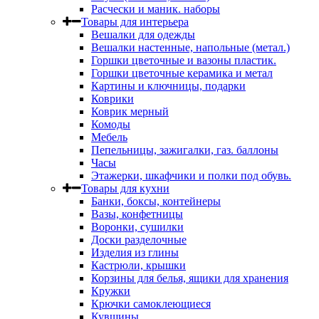
Расчески и маник. наборы
Товары для интерьера
Вешалки для одежды
Вешалки настенные, напольные (метал.)
Горшки цветочные и вазоны пластик.
Горшки цветочные керамика и метал
Картины и ключницы, подарки
Коврики
Коврик мерный
Комоды
Мебель
Пепельницы, зажигалки, газ. баллоны
Часы
Этажерки, шкафчики и полки под обувь.
Товары для кухни
Банки, боксы, контейнеры
Вазы, конфетницы
Воронки, сушилки
Доски разделочные
Изделия из глины
Кастрюли, крышки
Корзины для белья, ящики для хранения
Кружки
Крючки самоклеющиеся
Кувшины