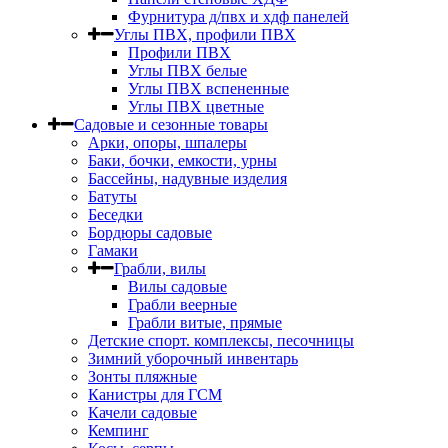
Фурнитура д/пвх и хдф панелей
Углы ПВХ, профили ПВХ
Профили ПВХ
Углы ПВХ белые
Углы ПВХ вспененные
Углы ПВХ цветные
Садовые и сезонные товары
Арки, опоры, шпалеры
Баки, бочки, емкости, урны
Бассейны, надувные изделия
Батуты
Беседки
Бордюры садовые
Гамаки
Грабли, вилы
Вилы садовые
Грабли веерные
Грабли витые, прямые
Детские спорт. комплексы, песочницы
Зимний уборочный инвентарь
Зонты пляжные
Канистры для ГСМ
Качели садовые
Кемпинг