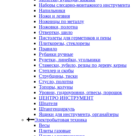
Наборы слесарно-монтажного инструмента
Напильники
Ножи и лезвия
Ножницы по металлу
Ножовки, полотна
Отвертки, шило
Пистолеты для герметиков и пены
Плиткорезы, стеклорезы
Правило
Рубанки ручные
Рулетки, линейки, угольники
Стамески, зубило, резцы по дереву, керны
Степлер и скобы
Струбцины, тиски
Стусло, полотна
Топоры, колуны
Уровни, гидроуровни, отвесы, порошок
ЦЕНТРО ИНСТРУМЕНТ
Шпателя
Штангенциркуль
Ящики для инструмента, органайзеры
Электробытовая техника
Весы
Плиты газовые