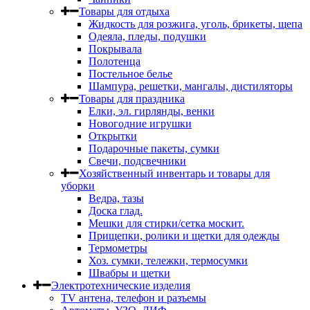
Товары для отдыха
Жидкость для розжига, уголь, брикеты, щепа
Одеяла, пледы, подушки
Покрывала
Полотенца
Постельное белье
Шампура, решетки, мангалы, дистиляторы
Товары для праздника
Елки, эл. гирлянды, венки
Новогодние игрушки
Открытки
Подарочные пакеты, сумки
Свечи, подсвечники
Хозяйственный инвентарь и товары для
уборки
Ведра, тазы
Доска глад.
Мешки для стирки/сетка москит.
Прищепки, ролики и щетки для одежды
Термометры
Хоз. сумки, тележки, термосумки
Швабры и щетки
Электротехнические изделия
TV aнтена, телефон и разъемы