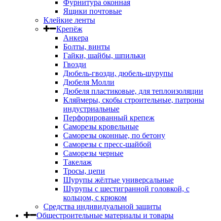
Фурнитура оконная
Ящики почтовые
Клейкие ленты
Крепёж
Анкера
Болты, винты
Гайки, шайбы, шпильки
Гвозди
Дюбель-гвозди, дюбель-шурупы
Дюбеля Молли
Дюбеля пластиковые, для теплоизоляции
Кляймеры, скобы строительные, патроны
индустриальные
Перфорированный крепеж
Саморезы кровельные
Саморезы оконные, по бетону
Саморезы с пресс-шайбой
Саморезы черные
Такелаж
Тросы, цепи
Шурупы жёлтые универсальные
Шурупы с шестигранной головкой, с
кольцом, с крюком
Средства индивидуальной защиты
Общестроительные материалы и товары