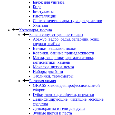
Бачок для унитаза
Биде
Биотуалеты
Инсталляции
Сантехническая арматура для унитазов
Унитазы
Хозтовары, посуда
Баня и сопутствующие товары
Абажур, ведро, бадья, запарник, ковш,
кружки, шайки
Веники, вешалки, полки
Коврики, банные принадлежности
Масла, запарники, ароматизаторы,
антисептики, камень
Мочалки, щетки, пемза
Наборы для бани
Таблички, термометры
Бытовая химия
GRASS химия для профессиональной
уборки
Губки, тряпки, салфетки, перчатки
Дезинфицирующие, чистящие, моющие
средства
Дезодоранты и гели для душа
Зубные щетки и паста