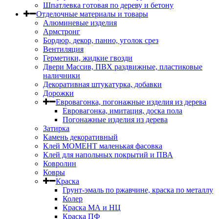
Шпатлевка готовая по дереву и бетону
Отделочные материалы и товары
Алюминевые изделия
Армстронг
Бордюр, декор, панно, уголок срез
Вентиляция
Герметики, жидкие гвозди
Двери Массив, ПВХ раздвижные, пластиковые
наличники
Декоративная штукатурка, добавки
Дорожки
Евровагонка, погонажные изделия из дерева
Евровагонка, имитация, доска пола
Погонажные изделия из дерева
Затирка
Камень декоративный
Клей МОМЕНТ маленькая фасовка
Клей для напольных покрытий и ПВА
Ковролин
Ковры
Краска
Грунт-эмаль по ржавчине, краска по металлу
Колер
Краска МА и НЦ
Краска ПФ