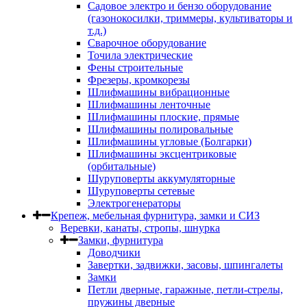
Садовое электро и бензо оборудование
(газонокосилки, триммеры, культиваторы и
т.д.)
Сварочное оборудование
Точила электрические
Фены строительные
Фрезеры, кромкорезы
Шлифмашины вибрационные
Шлифмашины ленточные
Шлифмашины плоские, прямые
Шлифмашины полировальные
Шлифмашины угловые (Болгарки)
Шлифмашины эксцентриковые
(орбитальные)
Шуруповерты аккумуляторные
Шуруповерты сетевые
Электрогенераторы
Крепеж, мебельная фурнитура, замки и СИЗ
Веревки, канаты, стропы, шнурка
Замки, фурнитура
Доводчики
Завертки, задвижки, засовы, шпингалеты
Замки
Петли дверные, гаражные, петли-стрелы,
пружины дверные