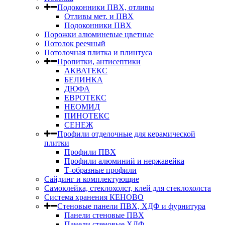
Подоконники ПВХ, отливы
Отливы мет. и ПВХ
Подоконники ПВХ
Порожки алюминевые цветные
Потолок реечный
Потолочная плитка и плинтуса
Пропитки, антисептики
АКВАТЕКС
БЕЛИНКА
ДЮФА
ЕВРОТЕКС
НЕОМИД
ПИНОТЕКС
СЕНЕЖ
Профили отделочные для керамической
плитки
Профили ПВХ
Профили алюминий и нержавейка
Т-образные профили
Сайдинг и комплектующие
Самоклейка, стеклохолст, клей для стеклохолста
Система хранения КЕНОВО
Стеновые панели ПВХ, ХДФ и фурнитура
Панели стеновые ПВХ
Панели стеновые ХДФ