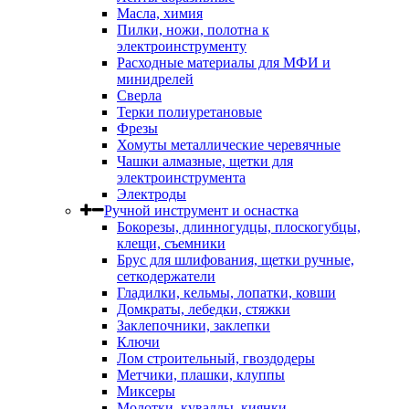
Масла, химия
Пилки, ножи, полотна к
электроинструменту
Расходные материалы для МФИ и
минидрелей
Сверла
Терки полиуретановые
Фрезы
Хомуты металлические черевячные
Чашки алмазные, щетки для
электроинструмента
Электроды
Ручной инструмент и оснастка
Бокорезы, длинногудцы, плоскогубцы,
клещи, съемники
Брус для шлифования, щетки ручные,
сеткодержатели
Гладилки, кельмы, лопатки, ковши
Домкраты, лебедки, стяжки
Заклепочники, заклепки
Ключи
Лом строительный, гвоздодеры
Метчики, плашки, клуппы
Миксеры
Молотки, кувалды, киянки