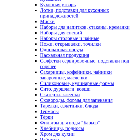
Кухонная утварь
Лотки, подставки для кухонных
принадлежностей
Миски
Наборы для напитков, стаканы, креманки
Наборы для специй
Наборы столовые и чайные
Ножи, открывалки, точилки
Одноразовая посуда
Пасхальная продукция
Салфетки сервировочные, подставки под
горячее
Сахарницы, кофейники, чайники
заварочные, масленки
Силиконовые, кулинарные формы
Сито, дуршлаги, ковши
Скатерти, клеенки
Сковороды, формы для запекания
Тарелки, салатники, блюда
Термосы
Тёрки
Фильтры для воды "Барьер"
Хлебницы, подносы
Хром для кухни
Чайники