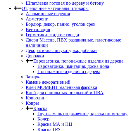
Шпатлевка готовая по дереву и бетону
Отделочные материалы и товары
Алюминевые изделия
Армстронг
Бордюр, декор, панно, уголок срез
Вентиляция
Герметики, жидкие гвозди
Двери Массив, ПВХ раздвижные, пластиковые
наличники
Декоративная штукатурка, добавки
Дорожки
Евровагонка, погонажные изделия из дерева
Евровагонка, имитация, доска пола
Погонажные изделия из дерева
Затирка
Камень декоративный
Клей МОМЕНТ маленькая фасовка
Клей для напольных покрытий и ПВА
Ковролин
Ковры
Краска
Грунт-эмаль по ржавчине, краска по металлу
Колер
Краска МА и НЦ
Краска ПФ