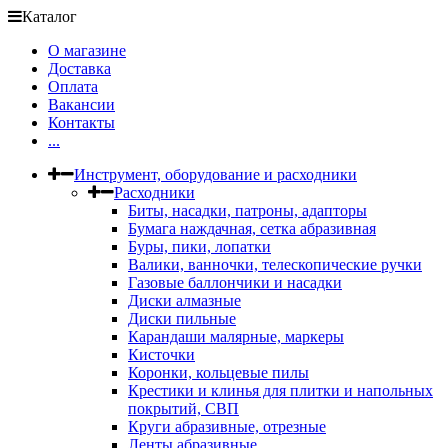
Каталог
О магазине
Доставка
Оплата
Вакансии
Контакты
...
Инструмент, оборудование и расходники
Расходники
Биты, насадки, патроны, адапторы
Бумага наждачная, сетка абразивная
Буры, пики, лопатки
Валики, ванночки, телескопические ручки
Газовые баллончики и насадки
Диски алмазные
Диски пильные
Карандаши малярные, маркеры
Кисточки
Коронки, кольцевые пилы
Крестики и клинья для плитки и напольных
покрытий, СВП
Круги абразивные, отрезные
Ленты абразивные