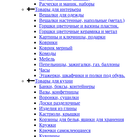
Расчески и маник. наборы
Товары для интерьера
Вешалки для одежды
Вешалки настенные, напольные (метал.)
Горшки цветочные и вазоны пластик.
Горшки цветочные керамика и метал
Картины и ключницы, подарки
Коврики
Коврик мерный
Комоды
Мебель
Пепельницы, зажигалки, газ. баллоны
Часы
Этажерки, шкафчики и полки под обувь.
Товары для кухни
Банки, боксы, контейнеры
Вазы, конфетницы
Воронки, сушилки
Доски разделочные
Изделия из глины
Кастрюли, крышки
Корзины для белья, ящики для хранения
Кружки
Крючки самоклеющиеся
Кувшины