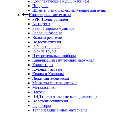
Комплектующие к душ. кабинам
Поддоны
Шланги, лейки, комплектующие для душа
Инженерная сантехника
PPR (Полипропилен)
Антифриз
Баки, Гидроакумуляторы
Баллоны газовые
Водонагреватели
Водоочистители
Гибкая подводка
Гибкие трубы
Измерительные приборы
Канализация внутренняя, наружная
Коллекторы
Колонки газовые
Краны и Клапаны
Люки сантехнически
Манжеты сантехнические
Металлопласт
Насосы
ПНД (полиэтилен низкого давления)
Полотенцесушители
Радиаторы
Теплоизаляционные материалы