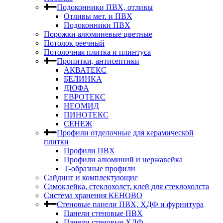
Подоконники ПВХ, отливы
Отливы мет. и ПВХ
Подоконники ПВХ
Порожки алюминевые цветные
Потолок реечный
Потолочная плитка и плинтуса
Пропитки, антисептики
АКВАТЕКС
БЕЛИНКА
ДЮФА
ЕВРОТЕКС
НЕОМИД
ПИНОТЕКС
СЕНЕЖ
Профили отделочные для керамической
плитки
Профили ПВХ
Профили алюминий и нержавейка
Т-образные профили
Сайдинг и комплектующие
Самоклейка, стеклохолст, клей для стеклохолста
Система хранения КЕНОВО
Стеновые панели ПВХ, ХДФ и фурнитура
Панели стеновые ПВХ
Панели стеновые ХДФ