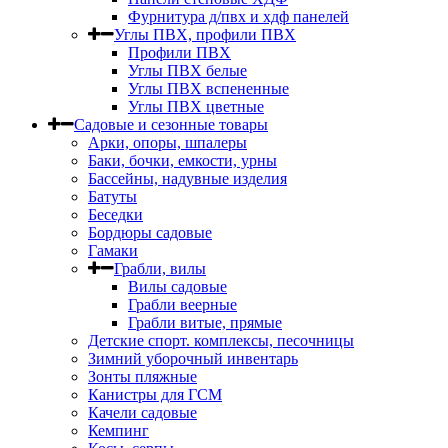
Фурнитура д/пвх и хдф панелей
Углы ПВХ, профили ПВХ
Профили ПВХ
Углы ПВХ белые
Углы ПВХ вспененные
Углы ПВХ цветные
Садовые и сезонные товары
Арки, опоры, шпалеры
Баки, бочки, емкости, урны
Бассейны, надувные изделия
Батуты
Беседки
Бордюры садовые
Гамаки
Грабли, вилы
Вилы садовые
Грабли веерные
Грабли витые, прямые
Детские спорт. комплексы, песочницы
Зимний уборочный инвентарь
Зонты пляжные
Канистры для ГСМ
Качели садовые
Кемпинг