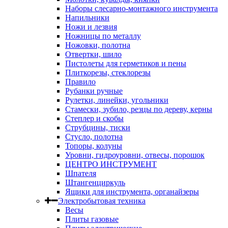
Наборы слесарно-монтажного инструмента
Напильники
Ножи и лезвия
Ножницы по металлу
Ножовки, полотна
Отвертки, шило
Пистолеты для герметиков и пены
Плиткорезы, стеклорезы
Правило
Рубанки ручные
Рулетки, линейки, угольники
Стамески, зубило, резцы по дереву, керны
Степлер и скобы
Струбцины, тиски
Стусло, полотна
Топоры, колуны
Уровни, гидроуровни, отвесы, порошок
ЦЕНТРО ИНСТРУМЕНТ
Шпателя
Штангенциркуль
Ящики для инструмента, органайзеры
Электробытовая техника
Весы
Плиты газовые