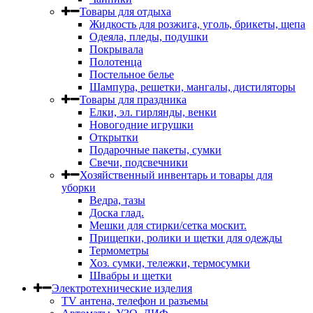
Товары для отдыха
Жидкость для розжига, уголь, брикеты, щепа
Одеяла, пледы, подушки
Покрывала
Полотенца
Постельное белье
Шампура, решетки, мангалы, дистиляторы
Товары для праздника
Елки, эл. гирлянды, венки
Новогодние игрушки
Открытки
Подарочные пакеты, сумки
Свечи, подсвечники
Хозяйственный инвентарь и товары для
уборки
Ведра, тазы
Доска глад.
Мешки для стирки/сетка москит.
Прищепки, ролики и щетки для одежды
Термометры
Хоз. сумки, тележки, термосумки
Швабры и щетки
Электротехнические изделия
TV aнтена, телефон и разъемы