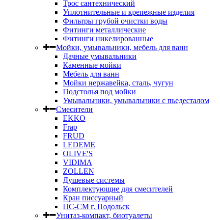
Трос сантехнический
Уплотнительные и крепежные изделия
Фильтры грубой очистки воды
Фитинги металлические
Фитинги никелированные
Мойки, умывальники, мебель для ванн
Дачные умывальники
Каменные мойки
Мебель для ванн
Мойки нержавейка, сталь, чугун
Подстолья под мойки
Умывальники, умывальники с пьедесталом
Смесители
EKKO
Frap
FRUD
LEDEME
OLIVE'S
VIDIMA
ZOLLEN
Душевые системы
Комплектующие для смесителей
Кран писсуарный
ЦС-СМ г. Подольск
Унитаз-компакт, биотуалеты