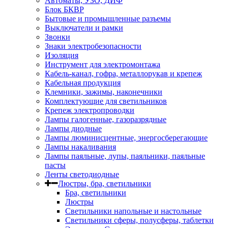
Автоматы, УЗО, ДИФ
Блок БКВР
Бытовые и промышленные разъемы
Выключатели и рамки
Звонки
Знаки электробезопасности
Изоляция
Инструмент для электромонтажа
Кабель-канал, гофра, металлорукав и крепеж
Кабельная продукция
Клемники, зажимы, наконечники
Комплектующие для светильников
Крепеж электропроводки
Лампы галогенные, газоразрядные
Лампы диодные
Лампы люминисцентные, энергосберегающие
Лампы накаливания
Лампы паяльные, лупы, паяльники, паяльные
пасты
Ленты светодиодные
Люстры, бра, светильники
Бра, светильники
Люстры
Светильники напольные и настольные
Светильники сферы, полусферы, таблетки