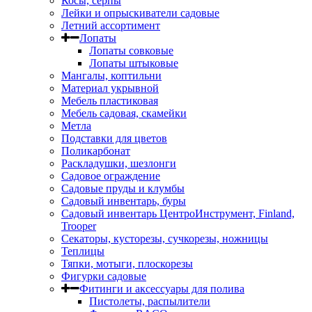
Косы, серпы
Лейки и опрыскиватели садовые
Летний ассортимент
Лопаты
Лопаты совковые
Лопаты штыковые
Мангалы, коптильни
Материал укрывной
Мебель пластиковая
Мебель садовая, скамейки
Метла
Подставки для цветов
Поликарбонат
Раскладушки, шезлонги
Садовое ограждение
Садовые пруды и клумбы
Садовый инвентарь, буры
Садовый инвентарь ЦентроИнструмент, Finland,
Trooper
Секаторы, кусторезы, сучкорезы, ножницы
Теплицы
Тяпки, мотыги, плоскорезы
Фигурки садовые
Фитинги и аксессуары для полива
Пистолеты, распылители