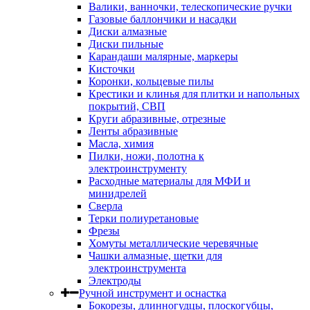
Валики, ванночки, телескопические ручки
Газовые баллончики и насадки
Диски алмазные
Диски пильные
Карандаши малярные, маркеры
Кисточки
Коронки, кольцевые пилы
Крестики и клинья для плитки и напольных
покрытий, СВП
Круги абразивные, отрезные
Ленты абразивные
Масла, химия
Пилки, ножи, полотна к
электроинструменту
Расходные материалы для МФИ и
минидрелей
Сверла
Терки полиуретановые
Фрезы
Хомуты металлические черевячные
Чашки алмазные, щетки для
электроинструмента
Электроды
Ручной инструмент и оснастка
Бокорезы, длинногудцы, плоскогубцы,