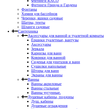
Фитинги RACO
Фитинги Гринда и Гардена
Фонтаны
Химия для бассейнов
Черенки, ящики садовые
Шатры, тенты
Шланги садовые
Сантехника
Аксессуары для ванной и туалетной комнаты
Ёршики туалетные, вантузы
Аксессуары
Зеркала
Карнизы для ванн
Коврики для ванной
Сиденья для унитазов и ванн
Сушилки напольные
Шторы для ванн
Экраны для ванны
Ванны
Ванны акриловые
Ванны стальные
Ванны чугунные.
Душевые кабины, поддоны
Душ. кабины
Душевые ограждения