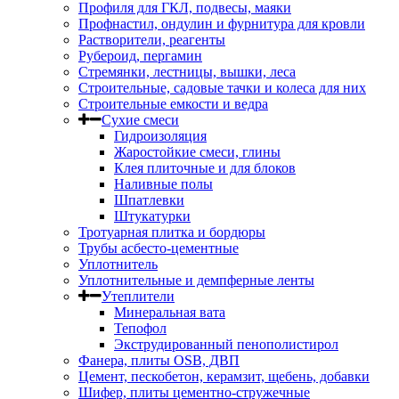
Профиля для ГКЛ, подвесы, маяки
Профнастил, ондулин и фурнитура для кровли
Растворители, реагенты
Рубероид, пергамин
Стремянки, лестницы, вышки, леса
Строительные, садовые тачки и колеса для них
Строительные емкости и ведра
Сухие смеси
Гидроизоляция
Жаростойкие смеси, глины
Клея плиточные и для блоков
Наливные полы
Шпатлевки
Штукатурки
Тротуарная плитка и бордюры
Трубы асбесто-цементные
Уплотнитель
Уплотнительные и демпферные ленты
Утеплители
Минеральная вата
Тепофол
Экструдированный пенополистирол
Фанера, плиты OSB, ДВП
Цемент, пескобетон, керамзит, щебень, добавки
Шифер, плиты цементно-стружечные