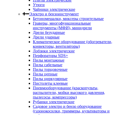
Плиты электрические
Утюги
Чайники электрические
Электро и бензоинструмент
Бетономешалки, миксеры строительные
Граверы, многофункциональные
инструменты (МФИ), минидрели
Дрели безударные
Дрели ударные
Климатическое оборудование (обогреватели,
конвекторы, вентиляторы)
Лобзики электрические
Перфораторы SDS+
Пилы монтажные
Пилы сабельные
Пилы торцовочные
Пилы цепные
Пилы циркулярные
Пистолеты клеевые
Пневмооборудование (краскопульты,
распылители, мойки высокого давления,
пылесосы, компрессоры)
Рубанки электрические
Садовое электро и бензо оборудование
(газонокосилки, триммеры, культиваторы и