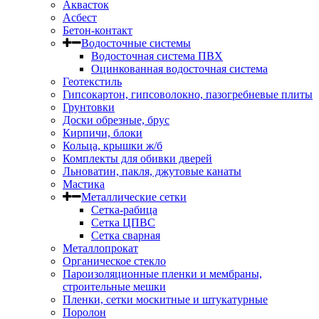
Аквасток
Асбест
Бетон-контакт
Водосточные системы
Водосточная система ПВХ
Оцинкованная водосточная система
Геотекстиль
Гипсокартон, гипсоволокно, пазогребневые плиты
Грунтовки
Доски обрезные, брус
Кирпичи, блоки
Кольца, крышки ж/б
Комплекты для обивки дверей
Льноватин, пакля, джутовые канаты
Мастика
Металлические сетки
Сетка-рабица
Сетка ЦПВС
Сетка сварная
Металлопрокат
Органическое стекло
Пароизоляционные пленки и мембраны,
строительные мешки
Пленки, сетки москитные и штукатурные
Поролон