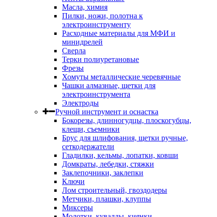
Масла, химия
Пилки, ножи, полотна к
электроинструменту
Расходные материалы для МФИ и
минидрелей
Сверла
Терки полиуретановые
Фрезы
Хомуты металлические черевячные
Чашки алмазные, щетки для
электроинструмента
Электроды
Ручной инструмент и оснастка
Бокорезы, длинногудцы, плоскогубцы,
клещи, съемники
Брус для шлифования, щетки ручные,
сеткодержатели
Гладилки, кельмы, лопатки, ковши
Домкраты, лебедки, стяжки
Заклепочники, заклепки
Ключи
Лом строительный, гвоздодеры
Метчики, плашки, клуппы
Миксеры
Молотки, кувалды, киянки