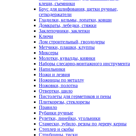
клещи, съемники
Брус для шлифования, щетки ручные,
сеткодержатели
Гладилки, кельмы, лопатки, ковши
Домкраты, лебедки, стяжки
Заклепочники, заклепки
Ключи
Лом строительный, гвоздодеры
Метчики, плашки, клуппы
Миксеры
Молотки, кувалды, киянки
Наборы слесарно-монтажного инструмента
Напильники
Ножи и лезвия
Ножницы по металлу
Ножовки, полотна
Отвертки, шило
Пистолеты для герметиков и пены
Плиткорезы, стеклорезы
Правило
Рубанки ручные
Рулетки, линейки, угольники
Стамески, зубило, резцы по дереву, керны
Степлер и скобы
Струбцины, тиски