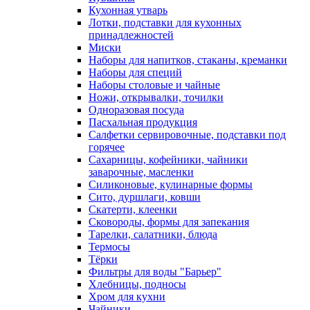
Кухонная утварь
Лотки, подставки для кухонных
принадлежностей
Миски
Наборы для напитков, стаканы, креманки
Наборы для специй
Наборы столовые и чайные
Ножи, открывалки, точилки
Одноразовая посуда
Пасхальная продукция
Салфетки сервировочные, подставки под
горячее
Сахарницы, кофейники, чайники
заварочные, масленки
Силиконовые, кулинарные формы
Сито, дуршлаги, ковши
Скатерти, клеенки
Сковороды, формы для запекания
Тарелки, салатники, блюда
Термосы
Тёрки
Фильтры для воды "Барьер"
Хлебницы, подносы
Хром для кухни
Чайники