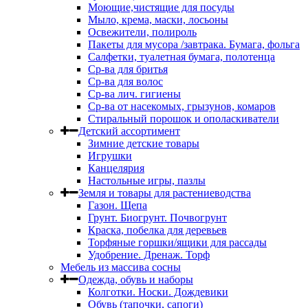
Моющие,чистящие для посуды
Мыло, крема, маски, лосьоны
Освежители, полироль
Пакеты для мусора /завтрака. Бумага, фольга
Салфетки, туалетная бумага, полотенца
Ср-ва для бритья
Ср-ва для волос
Ср-ва лич. гигиены
Ср-ва от насекомых, грызунов, комаров
Стиральный порошок и ополаскиватели
Детский ассортимент
Зимние детские товары
Игрушки
Канцелярия
Настольные игры, пазлы
Земля и товары для растениеводства
Газон. Щепа
Грунт. Биогрунт. Почвогрунт
Краска, побелка для деревьев
Торфяные горшки/ящики для рассады
Удобрение. Дренаж. Торф
Мебель из массива сосны
Одежда, обувь и наборы
Колготки. Носки. Дождевики
Обувь (тапочки, сапоги)