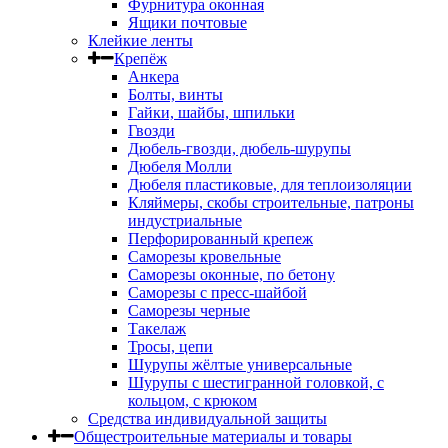
Фурнитура оконная
Ящики почтовые
Клейкие ленты
Крепёж
Анкера
Болты, винты
Гайки, шайбы, шпильки
Гвозди
Дюбель-гвозди, дюбель-шурупы
Дюбеля Молли
Дюбеля пластиковые, для теплоизоляции
Кляймеры, скобы строительные, патроны
индустриальные
Перфорированный крепеж
Саморезы кровельные
Саморезы оконные, по бетону
Саморезы с пресс-шайбой
Саморезы черные
Такелаж
Тросы, цепи
Шурупы жёлтые универсальные
Шурупы с шестигранной головкой, с
кольцом, с крюком
Средства индивидуальной защиты
Общестроительные материалы и товары