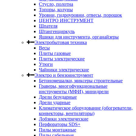
Стусло, полотна
Топоры, колуны
Уровни, гидроуровни, отвесы, порошок
ЦЕНТРО ИНСТРУМЕНТ
Шпателя
Штангенциркуль
Ящики для инструмента, органайзеры
Электробытовая техника
Весы
Плиты газовые
Плиты электрические
Утюги
Чайники электрические
Электро и бензоинструмент
Бетономешалки, миксеры строительные
Граверы, многофункциональные
инструменты (МФИ), минидрели
Дрели безударные
Дрели ударные
Климатическое оборудование (обогреватели,
конвекторы, вентиляторы)
Лобзики электрические
Перфораторы SDS+
Пилы монтажные
Пилы сабельные