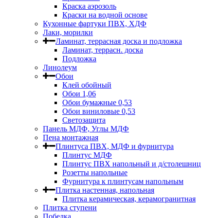
Краска аэрозоль
Краски на водной основе
Кухонные фартуки ПВХ, ХДФ
Лаки, морилки
Ламинат, террасная доска и подложка
Ламинат, террасн. доска
Подложка
Линолеум
Обои
Клей обойный
Обои 1,06
Обои бумажные 0,53
Обои виниловые 0,53
Светозащита
Панель МДФ, Углы МДФ
Пена монтажная
Плинтуса ПВХ, МДФ и фурнитура
Плинтус МДФ
Плинтус ПВХ напольный и д/столешниц
Розетты напольные
Фурнитура к плинтусам напольным
Плитка настенная, напольная
Плитка керамическая, керамогранитная
Плитка ступени
Побелка