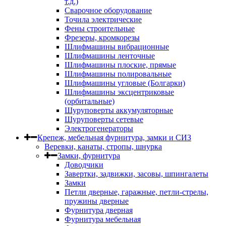
т.д.)
Сварочное оборудование
Точила электрические
Фены строительные
Фрезеры, кромкорезы
Шлифмашины вибрационные
Шлифмашины ленточные
Шлифмашины плоские, прямые
Шлифмашины полировальные
Шлифмашины угловые (Болгарки)
Шлифмашины эксцентриковые
(орбитальные)
Шуруповерты аккумуляторные
Шуруповерты сетевые
Электрогенераторы
Крепеж, мебельная фурнитура, замки и СИЗ
Веревки, канаты, стропы, шнурка
Замки, фурнитура
Доводчики
Завертки, задвижки, засовы, шпингалеты
Замки
Петли дверные, гаражные, петли-стрелы,
пружины дверные
Фурнитура дверная
Фурнитура мебельная