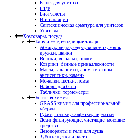
Бачок для унитаза
Биде
Биотуалеты
Инсталляции
Сантехническая арматура для унитазов
Унитазы
Хозтовары, посуда
Баня и сопутствующие товары
Абажур, ведро, бадья, запарник, ковш,
кружки, шайки
Веники, вешалки, полки
Коврики, банные принадлежности
Масла, запарники, ароматизаторы,
антисептики, камень
Мочалки, щетки, пемза
Наборы для бани
Таблички, термометры
Бытовая химия
GRASS химия для профессиональной
уборки
Губки, тряпки, салфетки, перчатки
Дезинфицирующие, чистящие, моющие
средства
Дезодоранты и гели для душа
Зубные щетки и паста